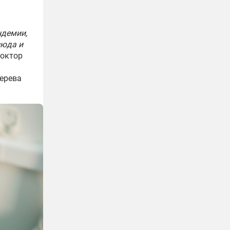
ндемии,
сюда и
доктор
терева