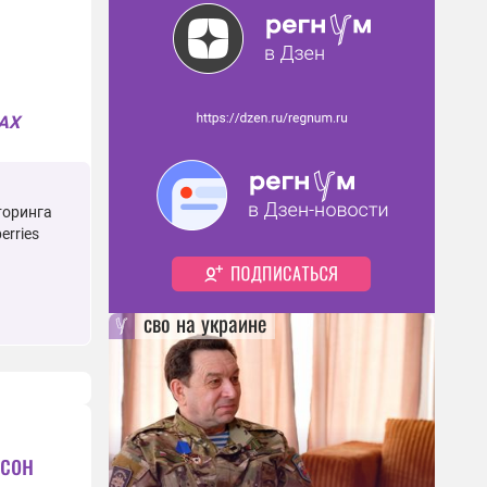
MAX
торинга
rries
сво на украине
лсон