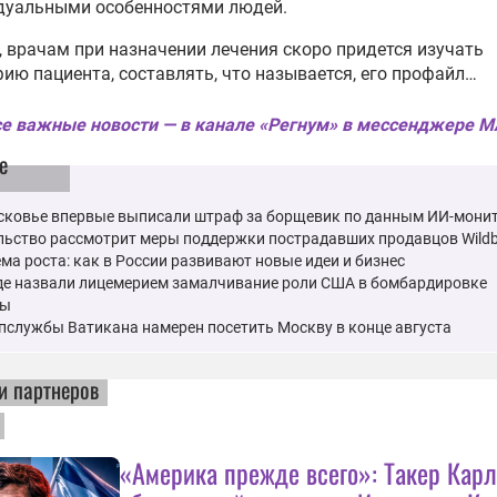
дуальными особенностями людей.
 врачам при назначении лечения скоро придется изучать
ию пациента, составлять, что называется, его профайл…
е важные новости — в канале «Регнум» в мессенджере 
е
сковье впервые выписали штраф за борщевик по данным ИИ-мони
ьство рассмотрит меры поддержки пострадавших продавцов Wildbe
ма роста: как в России развивают новые идеи и бизнес
де назвали лицемерием замалчивание роли США в бомбардировке
мы
пслужбы Ватикана намерен посетить Москву в конце августа
и партнеров
«Америка прежде всего»: Такер Кар