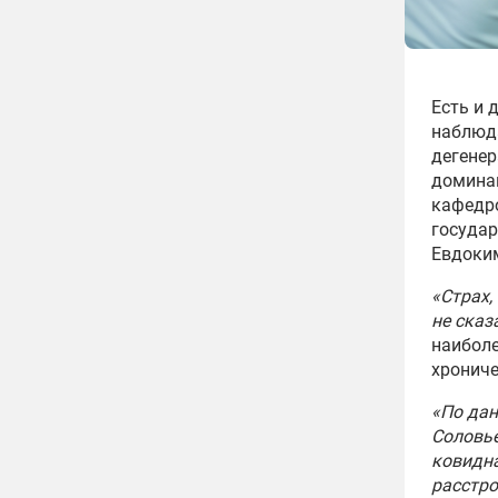
Есть и 
наблюд
дегенер
доминан
кафедро
государ
Евдоки
«Страх,
не сказ
наиболе
хрониче
«По дан
Соловье
ковидна
расстро