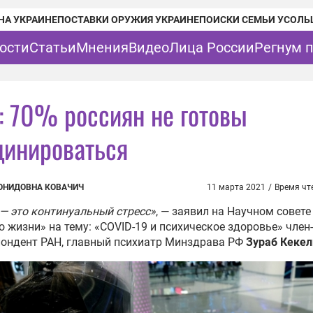
НА УКРАИНЕ
ПОСТАВКИ ОРУЖИЯ УКРАИНЕ
ПОИСКИ СЕМЬИ УСОЛЬ
ости
Статьи
Мнения
Видео
Лица России
Регнум 
: 70% россиян не готовы
цинироваться
ОНИДОВНА КОВАЧИЧ
11 марта 2021
/
Время чт
— это континуальный стресс»
, — заявил на Научном совете
о жизни» на тему: «COVID-19 и психическое здоровье» член-
пондент РАН, главный психиатр Минздрава РФ
Зураб Кеке