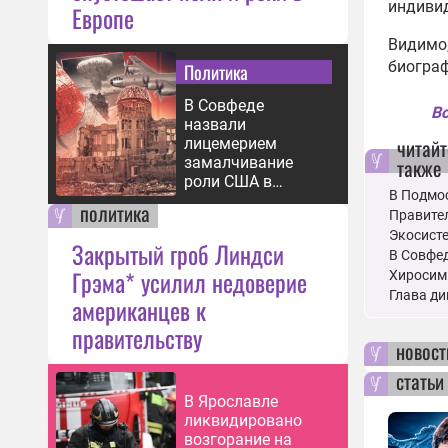
индиви
Европе
Видимо,
биограф
Политика
В Совфеде
Вс
назвали
читайт
лицемерием
также
замалчивание
роли США в
В Подмо
бомбардировке
политика
Правител
Хиросимы
Экосисте
Закрытый гроб Линдси
В Совфе
Грэма* усилил недоверие
Хироси
Глава ди
американцев к
правительству
новост
статьи
В Ярославле
ликвидировано
возгорание на