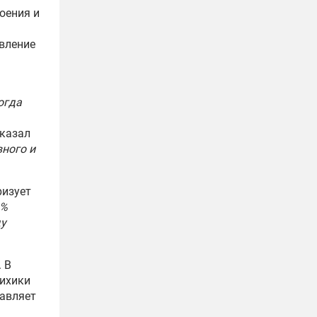
оения и
явление
огда
сказал
ного и
ризует
0%
ду
 В
сихики
тавляет