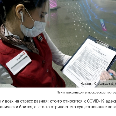
Наталья Стрельцова
Пункт вакцинации в московском торго
 у всех на стресс разная: кто-то относится к COVID-19 адек
панически боится, а кто-то отрицает его существование вовс