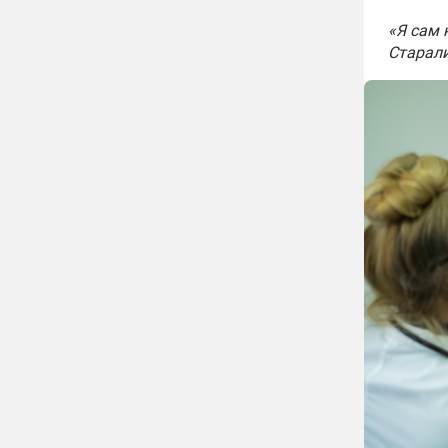
«Я сам 
Старал