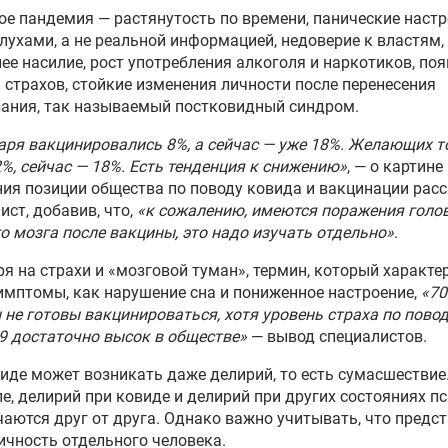
ое пандемия — растянутость по времени, панические настр
лухами, а не реальной информацией, недоверие к властям,
е насилие, рост употребления алкоголя и наркотиков, по
 страхов, стойкие изменения личности после перенесения
ания, так называемый постковидный синдром.
аря вакцинировались 8%, а сейчас — уже 18%. Желающих т
%, сейчас — 18%. Есть тенденция к снижению»
, — о картине
ия позиции общества по поводу ковида и вакцинации рас
ист, добавив, что,
«к сожалению, имеются поражения голов
о мозга после вакцины, это надо изучать отдельно»
.
я на страхи и «мозговой туман», термин, который характе
имптомы, как нарушение сна и пониженное настроение,
«7
 не готовы вакцинироваться, хотя уровень страха по пово
9 достаточно высок в обществе»
— вывод специалистов.
иде может возникать даже делирий, то есть сумасшествие.
е, делирий при ковиде и делирий при других состояниях п
чаются друг от друга. Однако важно учитывать, что предс
ичность отдельного человека.