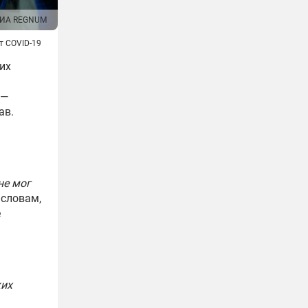
ИА REGNUM
т COVID-19
их
 —
ав.
не мог
 словам,
е
ких