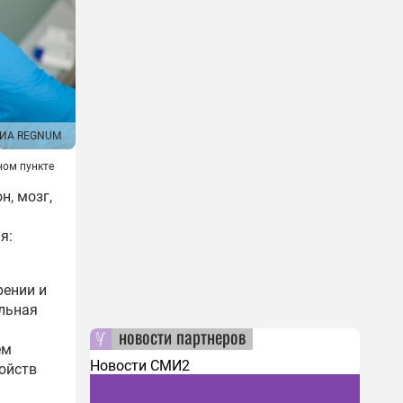
ИА REGNUM
ном пункте
н, мозг,
я:
рении и
ольная
новости партнеров
ем
Новости СМИ2
ойств