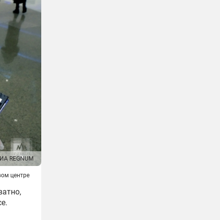
ИА REGNUM
вом центре
ватно,
е.