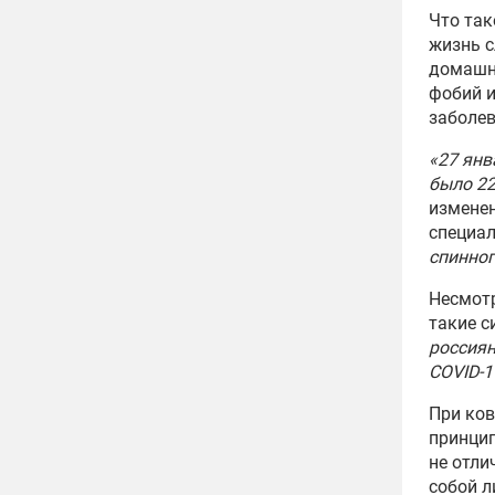
Что так
жизнь с
домашне
фобий и
заболев
«27 янв
было 22
изменен
специал
спинног
Несмотр
такие с
россиян
COVID-1
При ков
принцип
не отли
собой л