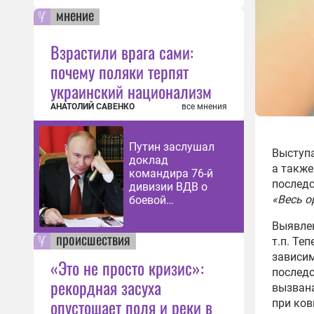
мнение
Взрастили врага сами:
почему поляки терпят
украинский национализм
АНАТОЛИЙ САВЕНКО
все мнения
Путин заслушал
Выступа
доклад
а также
командира 76-й
последс
дивизии ВДВ о
«Весь о
боевой
обстановке
Выявлен
происшествия
т.п. Те
зависим
«Это не просто кризис»:
послед
рекордная засуха
вызвана
опустошает поля и реки в
при ков