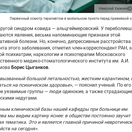
Николай Хижняк
Первичный осмотр терапевтом в мобильном пункте перед прививкой о
другой синдром ковида — альцгеймеровский. У переболевш
аются явления, весьма напоминающие признаки этой
ативной болезни. Но, конечно, депрессивные расстройства
та этого заболевания, отметил член-корреспондент РАН, з
й психиатрии, наркологии и психотерапии Московского
ственного медико-стоматологического института им. А.И.
мова
Борис Цыганков
.
 вызванный большой летальностью, жестким карантином, 
аться на психическом здоровье»
, — пояснил ученый. По его
е уязвимые группы — люди одинокие, а также страдающи
скими недугами.
ным клинической базы нашей кафедры при больнице им.
ва мы видим картину яснее: в обществе постоянно звучит
я тематика. Это и является главной причиной невротичес
йств на сегодня».