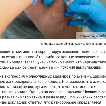
Николай Хижняк
Прививка вакциной «Гам-КОВИД-Вак» в мобиль
ющие отметили, что коронавирус оказывает влияние на со
 на сердце и легкие. Это наиболее частые осложнения и
твия ковида. Теперь ученые точно знают, что картина така
рганизм как бы гниет изнутри»
, — пояснил выступающий.
а экспрессия молекулярных маркеров по аутизму, шизоф
перь есть распределение по ковиду. И оказалось, что алког
ость, шизофрения, аутизм — то, что часто становится
ствиями ковида. Однако на вопрос академика
Чехонина
, ч
 разная симптоматика и разные виды психических расстр
иде, докладчик ответил, что разнообразие определяется