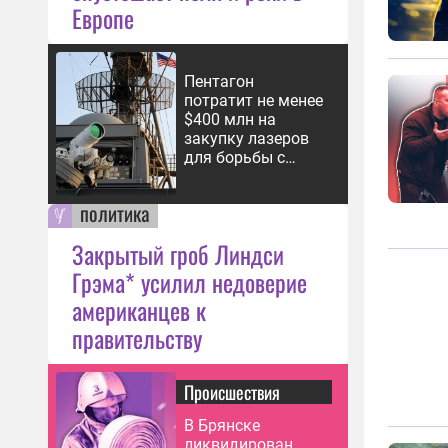
Европе
Пентагон
потратит не менее
$400 млн на
закупку лазеров
для борьбы с
дронами
политика
Закрытый гроб Линдси
Грэма* усилил недоверие
американцев к
правительству
Происшествия
В Брянске
ликвидирован