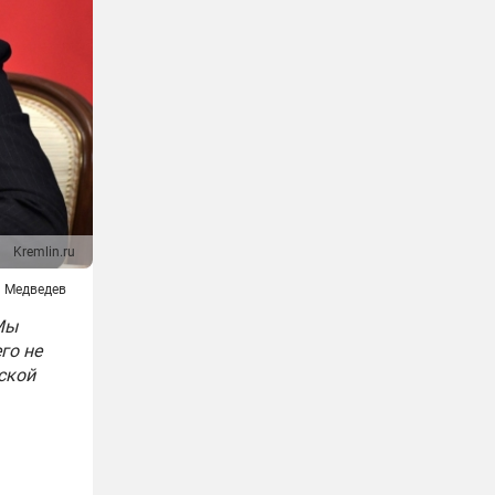
Kremlin.ru
 Медведев
Мы
го не
ской