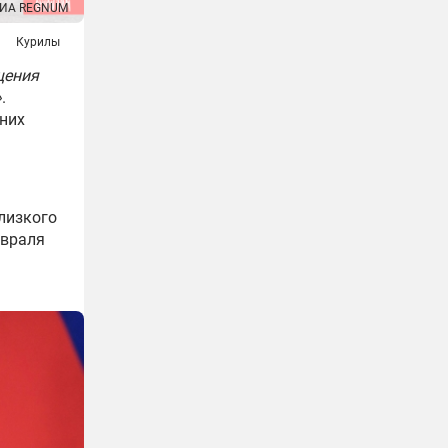
ИА REGNUM
Курилы
щения
»
.
них
лизкого
евраля