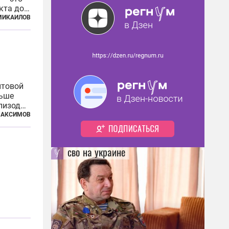
кта до
МИКАИЛОВ
ытовой
льше
эпизоды
 судя
МАКСИМОВ
ок от
й новый
сво на украине