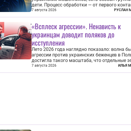
дети. Процесс обработки — от первого конта
передачи денег или исполнения задания от
7 августа 2026
РУСЛАН 
кураторов может занять от двух часов до
нескольких месяцев. Детей превращают в
«Всплеск агрессии». Ненависть к
послушных исполнителей, которые...
украинцам доводит поляков до
исступления
Лето 2026 года наглядно показало: волна б
агрессии против украинских беженцев в По
достигла такого масштаба, что отдельные 
уже давно не выглядят случайными. Поляки,
7 августа 2026
ИЛЬЯ 
по происходящему, буквально теряют рассуд
ненависти к украинским беженцам, и кажды
случай по-своему...