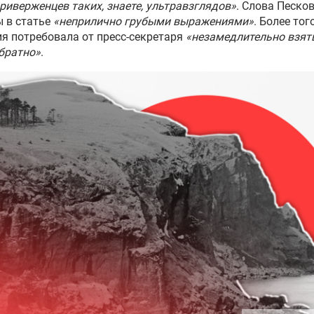
риверженцев таких, знаете, ультравзглядов»
. Слова Песко
 в статье
«неприлично грубыми выражениями»
. Более того
я потребовала от пресс-секретаря
«незамедлительно взят
братно»
.