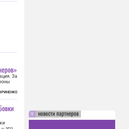
юс
мм
 что...
неров»
ация. За
роны
ким
ВРИНЕНКО
ли
и
рбовки
новости партнеров
вки
 — это