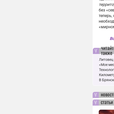
террито
без «се
теперь,
необхо
«мирном
Вс
читайт
также
Литовец 
«Мое ме
Технолог
Километр
В Брянск
новост
статьи