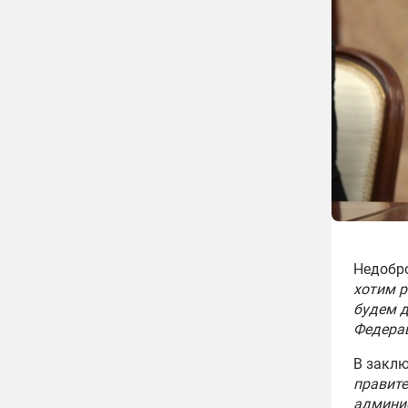
Недобро
хотим р
будем д
Федера
В заклю
правите
админи