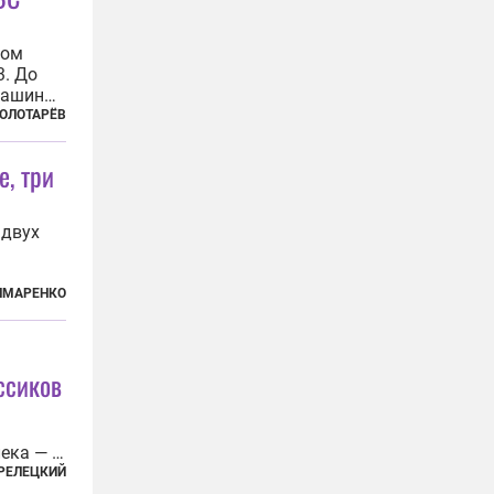
ном
. До
машин
бросили
ЗОЛОТАРЁВ
в
далеко
е, три
 двух
лает им
ЫМАРЕНКО
дится
ерлит
ссиков
ека — с
РЕЛЕЦКИЙ