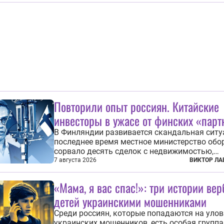
правительства Литвы Миндаугас Синкявич
предложил исключить его тексты из програ
общего образования. Мотивировал он это тем,
Повторили опыт россиян. Китайские
инвесторы в ужасе от финских «парт
В Финляндии развивается скандальная ситу
последнее время местное министерство обо
сорвало десять сделок с недвижимостью,
заключенных местными фирмами с китайс
7 августа 2026
ВИКТОР ЛА
капиталом. Чиновники заявили, что они мог
заключаться с целью создания в Финлянди
«Мама, я вас спас!»: три истории ве
шпионской сети, чтобы следить за...
детей украинскими мошенниками
Среди россиян, которые попадаются на уло
украинских мошенников, есть особая группа