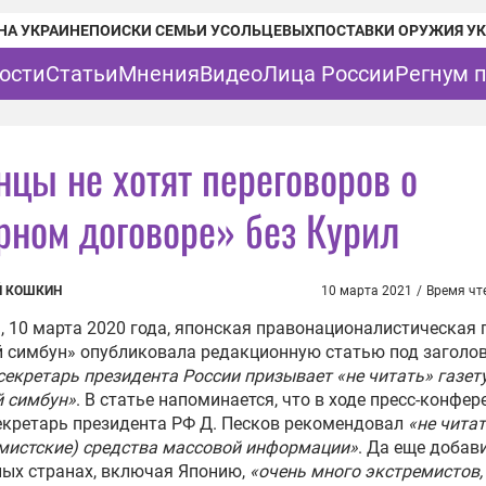
НА УКРАИНЕ
ПОИСКИ СЕМЬИ УСОЛЬЦЕВЫХ
ПОСТАВКИ ОРУЖИЯ У
ости
Статьи
Мнения
Видео
Лица России
Регнум 
нцы не хотят переговоров о
рном договоре» без Курил
Й КОШКИН
10 марта 2021
/
Время чт
, 10 марта 2020 года, японская правонационалистическая 
 симбун» опубликовала редакционную статью под заголо
секретарь президента России призывает «не читать» газет
й симбун»
. В статье напоминается, что в ходе пресс-конфер
екретарь президента РФ Д. Песков рекомендовал
«не читат
мистские) средства массовой информации»
. Да еще добави
ых странах, включая Японию,
«очень много экстремистов,