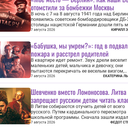
отомстили за бомбежки Москвы
В ночь с 7 на 8 августа 1941 года над Берли
появились советские бомбардировщики ДБ-3
столицы нацистской Германии дошли пять 
морской авиации Балтийского флота. Они с
7 августа 2026
КИРИЛЛ 
бомбы на город, который в тот момент жил 
полной уверенности, что война идет где-то 
«Бабушка, мы умрем?»: год в подвал
на востоке, Красная...
пожара и расстрел родителей
В квартире идет ремонт. Звук дрели веселит
маленьких детей, мальчика и девочку, они
пытаются перекричать ее веселым визгом,
задиристо посматривая на бабушку. Она де
7 августа 2026
ЕКАТЕРИНА Л
замечание, но внуки чувствуют, что она сер
невсерьез. И это правда: дрель, конечно, св
Шевченко вместо Ломоносова. Литва
противно, но всё...
запрещает русским детям читать кла
В Литве собираются отучить детей от всего
русского. Путем кардинального пересмотра
школьной программы. Сначала зашли издал
Михаила Васильевича Ломоносова. Глава
7 августа 2026
ФЕДОТ СТ