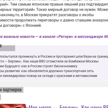
рий»
.
Тем самым японские правые лишний раз подтвердили
верных территорий» Токио мирный договор не нужен. Може
 наконец-то, в Москве прекратят разговоры о якобы
димости продолжать переговоры о давно ставшем анахро
 договоре» с Японией.
е важные новости — в канале «Регнум» в мессенджере 
е
попытался проникнуть в Россию и протаранил шлагбаум на границ
сто — Берлин». Как наши ВВС отомстили за бомбежки Москвы
ии будущего: как в России строят биоэкономику
ы развития: как обновляется дорожно-транспортная сеть
е ликвидирован пожар на складе с красками и автомаслами
и партнеров
«Мое место — Берлин». Как наши В