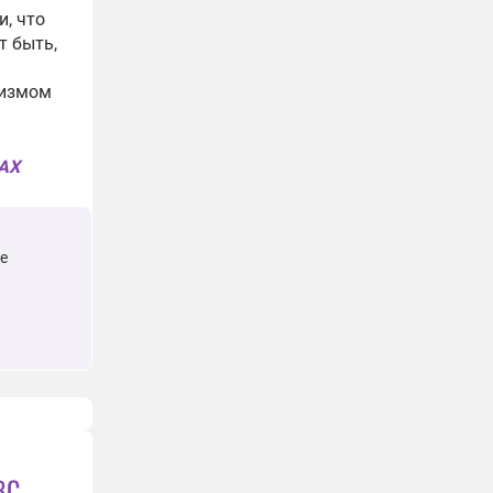
, что
т быть,
низмом
MAX
е
ВС