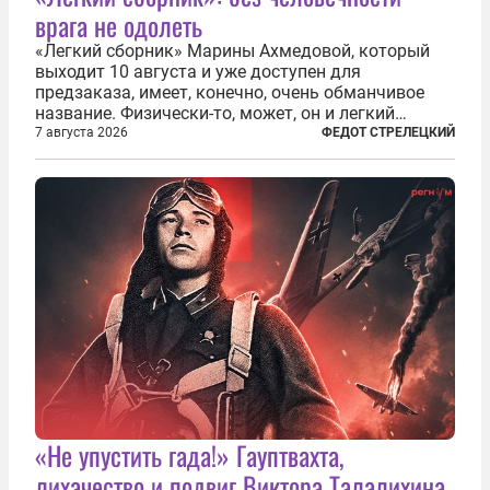
врага не одолеть
«Легкий сборник» Марины Ахмедовой, который
выходит 10 августа и уже доступен для
предзаказа, имеет, конечно, очень обманчивое
название. Физически-то, может, он и легкий
относительно. Но метафизически —
7 августа 2026
ФЕДОТ СТРЕЛЕЦКИЙ
безотносительно тяжелый. Десять рассказов,
каждый из которых напрямую или косвенно (в
основном —...
«Не упустить гада!» Гауптвахта,
лихачество и подвиг Виктора Талалихина