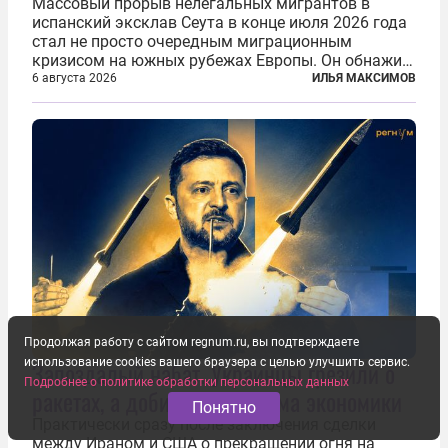
Массовый прорыв нелегальных мигрантов в
испанский эксклав Сеута в конце июля 2026 года
стал не просто очередным миграционным
кризисом на южных рубежах Европы. Он обнажил
фундаментальный раскол внутри Евросоюза,
6 августа 2026
ИЛЬЯ МАКСИМОВ
продемонстрировав, что десятилетиями
выстраивавшаяся миграционная политика ЕС
зашла в...
Продолжая работу с сайтом regnum.ru, вы подтверждаете
использование cookies вашего браузера с целью улучшить сервис.
Запоздалый набат. Украинцы грезили о
Подробнее о политике обработки персональных данных
ракетах, а добились разгрома экономики
Понятно
Практически сразу после заключения сделки
между Ираном и США о прекращении огня на