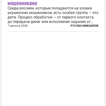
мошенниками
Среди россиян, которые попадаются на уловки
украинских мошенников, есть особая группа — это
дети. Процесс обработки — от первого контакта
до передачи денег или исполнения задания от
кураторов может занять от двух часов до
7 августа 2026
РУСЛАН МИКАИЛОВ
нескольких месяцев. Детей превращают в
послушных исполнителей, которые...