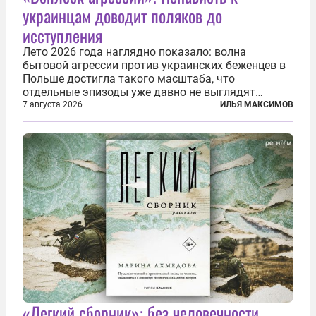
украинцам доводит поляков до
исступления
Лето 2026 года наглядно показало: волна
бытовой агрессии против украинских беженцев в
Польше достигла такого масштаба, что
отдельные эпизоды уже давно не выглядят
случайными. Поляки, судя по происходящему,
7 августа 2026
ИЛЬЯ МАКСИМОВ
буквально теряют рассудок от ненависти к
украинским беженцам, и каждый новый случай
по-своему...
«Легкий сборник»: без человечности