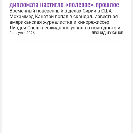
дипломата настигло «полевое» прошлое
Временный поверенный в делах Сирии в США
Мохаммед Канатри попал в скандал. Известная
американская журналистка и кинорежиссер
Линдси Снелл неожиданно узнала в нем одного из
бандитов, похитивших ее в сирийском Алеппо в
8 августа 2026
ЛЕОНИД ЦУКАНОВ
2016 году. Журналистка убеждена, что Канатри, в
то время известный под подпольным...