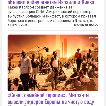
объявил войну агентам Израиля и Киева
Такер Карлсон создает движение за
суверенизацию США. Американский подкастер
выпустил большой манифест, в котором призвал
бороться с иностранным влиянием в Штатах, в
первую очередь имея в виду Израиль. А также
6 августа 2026
МАЛЕК ДУДАКОВ
прекратить заморские войны, выплатить
репарации Ирану, остановить прием мигрантов...
«Сеанс семейной терапии». Мигранты
вывели лидеров Европы на чистую воду