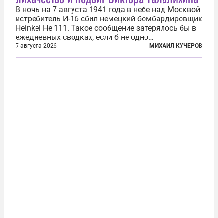
В ночь на 7 августа 1941 года в небе над Москвой
истребитель И-16 сбил немецкий бомбардировщик
Heinkel He 111. Такое сообщение затерялось бы в
ежедневных сводках, если б не одно
обстоятельство. Это был один из первых в
7 августа 2026
МИХАИЛ КУЧЕРОВ
истории отечественной авиации ночных таранов.
У пилота — младшего лейтенанта...