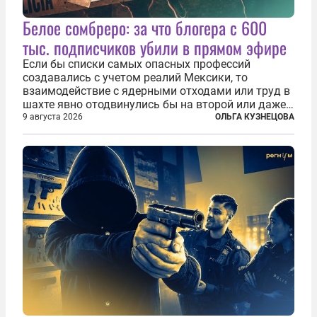
Белое сомбреро: за что блогера с 600
тыс. подписчиков убили в прямом эфире
Если бы списки самых опасных профессий
создавались с учетом реалий Мексики, то
взаимодействие с ядерными отходами или труд в
шахте явно отодвинулись бы на второй или даже
третий план. А вот блогерам, журналистам и
9 августа 2026
ОЛЬГА КУЗНЕЦОВА
музыкантам пришлось бы выйти вперед. В
Кульякане, столице штата Синалоа, прямо во...