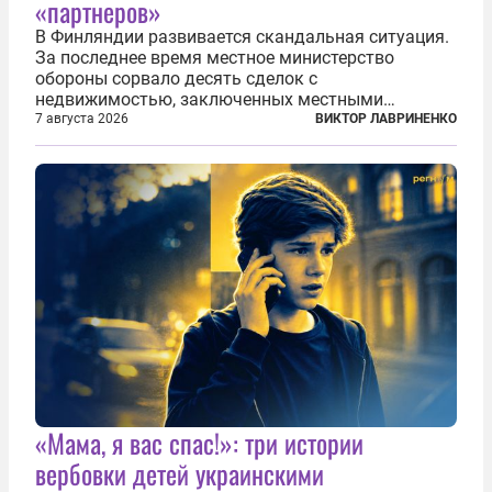
«партнеров»
В Финляндии развивается скандальная ситуация.
За последнее время местное министерство
обороны сорвало десять сделок с
недвижимостью, заключенных местными
фирмами с китайским капиталом. Чиновники
7 августа 2026
ВИКТОР ЛАВРИНЕНКО
заявили, что они могли заключаться с целью
создания в Финляндии шпионской сети, чтобы
следить за...
«Мама, я вас спас!»: три истории
вербовки детей украинскими