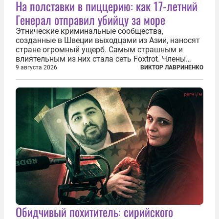
На полставки в пиццерию: как 17-летний
Генерал отправил убийцу за море
Этнические криминальные сообщества,
созданные в Швеции выходцами из Азии, наносят
стране огромный ущерб. Самым страшным и
влиятельным из них стала сеть Foxtrot. Члены
этой сети не только убивают и грабят шведов,
9 августа 2026
ВИКТОР ЛАВРИНЕНКО
подсаживают их на наркотики, но и совершают
нечто еще даже более страшное — массово...
Обидчивый похититель: сирийского