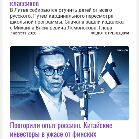
классиков
В Литве собираются отучить детей от всего
русского. Путем кардинального пересмотра
школьной программы. Сначала зашли издалека —
с Михаила Васильевича Ломоносова. Глава
правительства Литвы Миндаугас Синкявичюс
7 августа 2026
ФЕДОТ СТРЕЛЕЦКИЙ
предложил исключить его тексты из программ
общего образования. Мотивировал он это тем,
что...
Повторили опыт россиян. Китайские
инвесторы в ужасе от финских