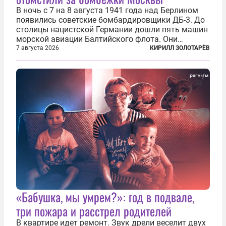
В ночь с 7 на 8 августа 1941 года над Берлином
появились советские бомбардировщики ДБ-3. До
столицы нацистской Германии дошли пять машин
морской авиации Балтийского флота. Они
сбросили бомбы на город, который в тот момент
7 августа 2026
КИРИЛЛ ЗОЛОТАРЁВ
жил в полной уверенности, что война идет где-то
далеко на востоке, Красная...
«Бабушка, мы умрем?»: год в подвале,
три пожара и расстрел родителей
В квартире идет ремонт. Звук дрели веселит двух