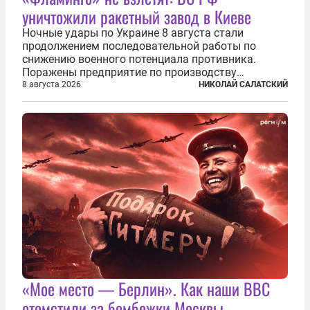
уничтожили ракетный завод в Киеве
Ночные удары по Украине 8 августа стали
продолжением последовательной работы по
снижению военного потенциала противника.
Поражены предприятие по производству
крылатых ракет, крупный склад топлива и два
8 августа 2026
НИКОЛАЙ САЛАТСКИЙ
сухогруза с военными грузами. Дополнительно
нанесены удары по объектам в ряде городов. В
Киеве...
«Мое место — Берлин». Как наши ВВС
отомстили за бомбежки Москвы