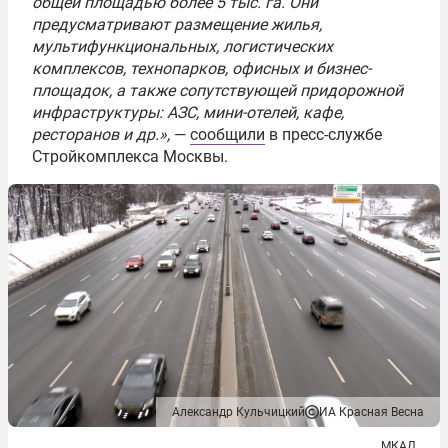
общей площадью более 5 тыс. га. Они
предусматривают размещение жилья,
мультифункциональных, логистических
комплексов, технопарков, офисных и бизнес-
площадок, а также сопутствующей придорожной
инфраструктуры: АЗС, мини-отелей, кафе,
ресторанов и др.»,
—
сообщили
в пресс-службе
Стройкомплекса Москвы.
Александр Кульчицкий
ИА Красная Весна
МКАД