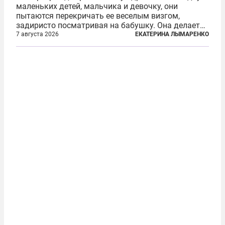
маленьких детей, мальчика и девочку, они
пытаются перекричать ее веселым визгом,
задиристо посматривая на бабушку. Она делает
им замечание, но внуки чувствуют, что она
7 августа 2026
ЕКАТЕРИНА ЛЫМАРЕНКО
сердится невсерьез. И это правда: дрель, конечно,
сверлит противно, но всё...