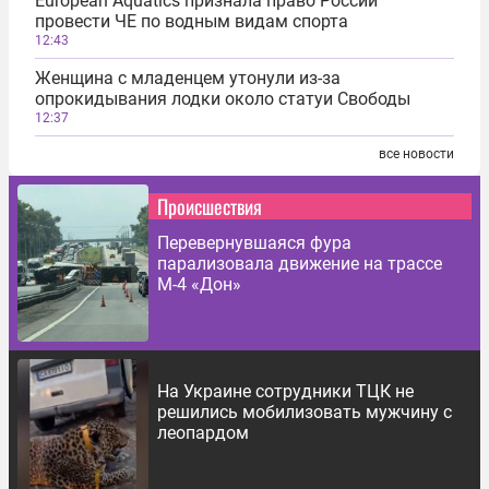
European Aquatics признала право России
провести ЧЕ по водным видам спорта
12:43
Женщина с младенцем утонули из-за
опрокидывания лодки около статуи Свободы
12:37
все новости
Происшествия
Перевернувшаяся фура
парализовала движение на трассе
М-4 «Дон»
На Украине сотрудники ТЦК не
решились мобилизовать мужчину с
леопардом