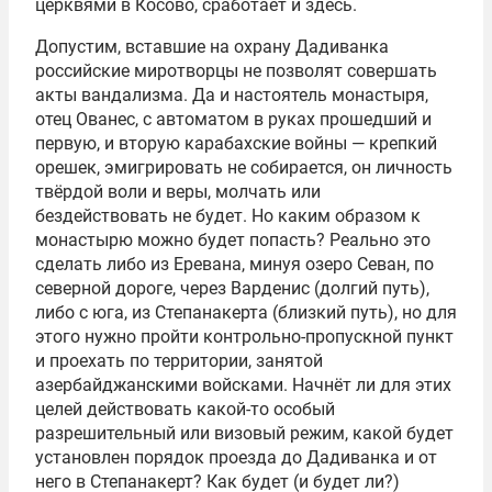
церквями в Косово, сработает и здесь.
Допустим, вставшие на охрану Дадиванка
российские миротворцы не позволят совершать
акты вандализма. Да и настоятель монастыря,
отец Ованес, с автоматом в руках прошедший и
первую, и вторую карабахские войны — крепкий
орешек, эмигрировать не собирается, он личность
твёрдой воли и веры, молчать или
бездействовать не будет. Но каким образом к
монастырю можно будет попасть? Реально это
сделать либо из Еревана, минуя озеро Севан, по
северной дороге, через Варденис (долгий путь),
либо с юга, из Степанакерта (близкий путь), но для
этого нужно пройти контрольно-пропускной пункт
и проехать по территории, занятой
азербайджанскими войсками. Начнёт ли для этих
целей действовать какой-то особый
разрешительный или визовый режим, какой будет
установлен порядок проезда до Дадиванка и от
него в Степанакерт? Как будет (и будет ли?)