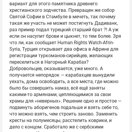
вариант для этого памятника древнего
христианского зодчества. Превращен же собор
Святой Софии в Стамбуле в мечеть, так почему
такая же участь не может постигнуть Дадиванк,
раз пример подал турецкий старший брат ?! А уж
если он насупит брови и цыкнет, то тем более. Зря
что ли, как сообщает Human Rights Watch-Afrin-
Syria, Турция открывает два офиса в Африне для
регистрации туркоманов-сирийцев, желающих
переселиться в Нагорный Карабах?
Добровольцев, оказывается, уже много. А
получается непорядок — карабахцев вынудили
уехать, дома освободить, а все места, где можно
было бы совершить намаз, всё ещё заняты
какими-то армянами, цепляющимися за свои
храмы для «неверных». Решение одно и простое —
подвинуть аборигенов подальше и взять себе то,
что можно взять, чем строить заново. Заменить
кресты на полумесяцы, расстелить коврики, и
дело с концом. Cработало же с сербскими