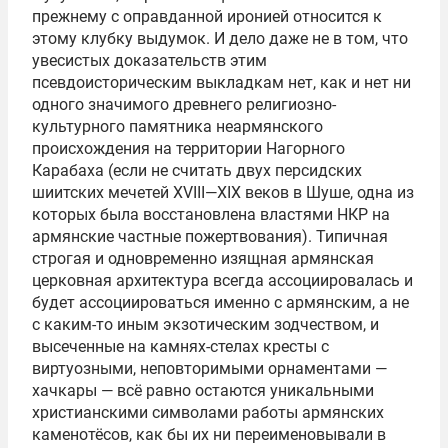
прежнему с оправданной иронией относится к
этому клубку выдумок. И дело даже не в том, что
увесистых доказательств этим
псевдоисторическим выкладкам нет, как и нет ни
одного значимого древнего религиозно-
культурного памятника неармянского
происхождения на территории Нагорного
Карабаха (если не считать двух персидских
шиитских мечетей
XVIII—XIX
веков в Шуше, одна из
которых была восстановлена властями НКР на
армянские частные пожертвования). Типичная
строгая и одновременно изящная армянская
церковная архитектура всегда ассоциировалась и
будет ассоциироваться именно с армянским, а не
с каким-то иным экзотическим зодчеством, и
высеченные на камнях-стелах кресты с
виртуозными, неповторимыми орнаментами —
хачкары — всё равно остаются уникальными
христианскими символами работы армянских
каменотёсов, как бы их ни переименовывали в