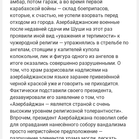
амбар, потом гараж, а во время первой
карабахской войны — склад боеприпасов,
которые, к счастью, не успели взорвать перед
отходом из города. Азербайджанские военные
после недавней сдачи им Шуши на этот раз
проявили иной вид «уважения и терпимости» к
чужеродной религии — упражнялись в стрельбе по
ангелам, стоящим у капителей купола
колокольни, лик и фигура одного из ангелов в
итоге оказались совершенно разрушенными. О
том, что храм разрисовали надписями на
азербайджанском языке заранее привезённой
черной краской уже и говорить не приходится.
Фактически подставили своего президента,
дезавуировали его заявление о том, что
«Азербайджан — является страной с очень
высоким уровнем религиозной толерантности».
Впрочем, президент Азербайджана позволил себе
для оправдания нанесённого собору вандализма
просто непристойное предположение —
разрушение элементов храма могли, дескать,