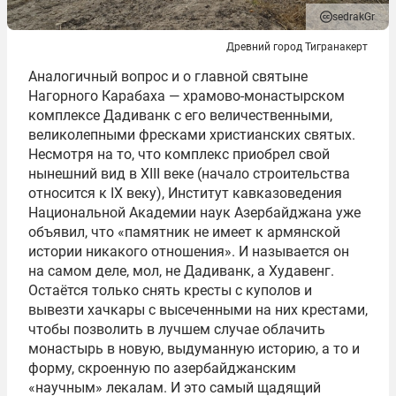
sedrakGr
Древний город Тигранакерт
Аналогичный вопрос и о главной святыне
Нагорного Карабаха — храмово-монастырском
комплексе Дадиванк с его величественными,
великолепными фресками христианских святых.
Несмотря на то, что комплекс приобрел свой
нынешний вид в XIII веке (начало строительства
относится к IX веку), Институт кавказоведения
Национальной Академии наук Азербайджана уже
объявил, что «памятник не имеет к армянской
истории никакого отношения». И называется он
на самом деле, мол, не Дадиванк, а Худавенг.
Остаётся только снять кресты с куполов и
вывезти хачкары с высеченными на них крестами,
чтобы позволить в лучшем случае облачить
монастырь в новую, выдуманную историю, а то и
форму, скроенную по азербайджанским
«научным» лекалам. И это самый щадящий