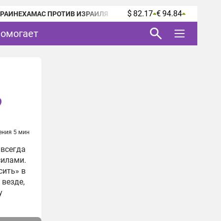
$ 82.17
€ 94.84
КРАИНЕ
ХАМАС ПРОТИВ ИЗРАИЛЯ
помогает
?
ения 5 мин
 всегда
силами.
сить» в
 везде,
у