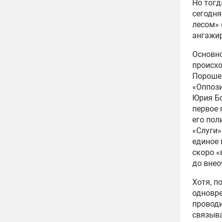
Но тогд
сегодня
лесом» 
ангажир
Основно
происхо
Порошен
«Оппоз
Юрия Бо
первое 
его пол
«Слуги»
единое 
скоро «
до внео
Хотя, п
одновре
проводи
связыва