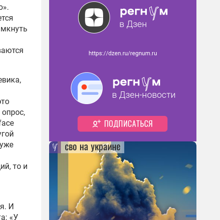
о».
ется
амкнуть
ваются
евика,
это
 опрос,
face
угой
сво на украине
 уже
й, то и
я. И
та:
«У