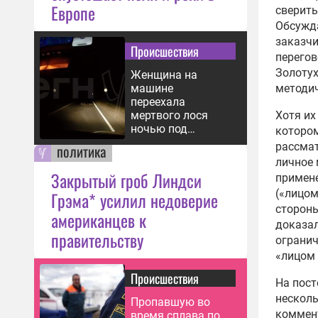
Европе
сверить
Обсужда
заказчи
Происшествия
перегов
Золотух
Женщина на
методич
машине
переехала
Хотя их
мертвого лося
ночью под
котором
Ярославлем
рассмат
политика
личное 
Закрытый гроб Линдси
примене
(«лицом
Грэма* усилил недоверие
стороны
американцев к
доказал
правительству
огранич
«лицом 
Происшествия
На пост
несколь
Пропавшую во
коммент
время сплава по