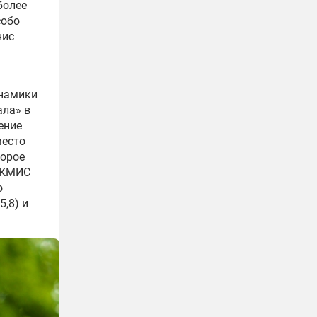
более
собо
нис
инамики
ала» в
ение
место
торое
. КМИС
о
5,8) и