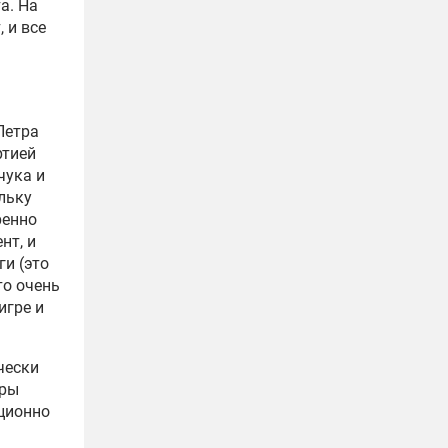
а. На
 и все
Петра
ртией
чука и
льку
ренно
нт, и
ги (это
то очень
игре и
чески
еры
иционно