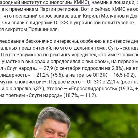
ародный институт социологии» КМИС),
наемные лошадки, 
е к преемникам Партии регионов. Вот и сейчас КМИС не о
, что последний опрос заказывали Кирилл Молчанов и Де
 чьи связи с лидерами ОПЗЖ в украинской политтусовке
ся секретом Полишинеля.
ледования бесконечно интересны, особенно в контексте д
альных предпочтений, но это отдельная тема. Суть «сканд
 Центр Разумкова по рейтингу «среди тех, кто имеет намер
 участие в выборах и определился с выбором», на первое 
л «Слуг народа» — 27,9 (с сентября подросли на 2,8%), на в
лидарность» — 21,2% (+5,6), а на третье ОПЗЖ — 16,5 (-0,2)
мутил спокойствие». Первое место — ОПЗЖ с 22,1% (рост п
ию к апрелю 6,3%), второе — «Евросолидарность» (19,3%, +
на третьем «Слуги народа» (18,7%, — 11,2).