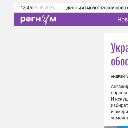
18:45
08.08.2026
ДРОНЫ АТАКУЮТ РОССИЮ
СВО 
Нов
Укр
обо
АНДРЕЙ 
Ангажир
опросы 
И искуш
избират
и амери
замеча