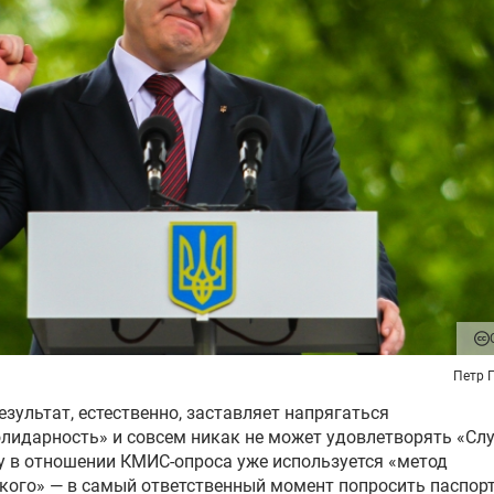
Петр 
езультат, естественно, заставляет напрягаться
лидарность» и совсем никак не может удовлетворять «Слу
 в отношении КМИС-опроса уже используется «метод
ого» — в самый ответственный момент попросить паспорт