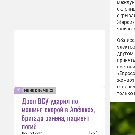
междун
склонны
скрывал
Жарких,
являют
Оба исс
электор
другом.
принять
постави
«Евросо
же «воз
отношен
новость часа
только 
Дрон ВСУ ударил по
машине скорой в Алёшках,
бригада ранена, пациент
погиб
все новости
15:04