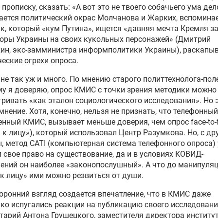
 прописку, сказать: «А вот это не твоего собачьего ума дел
ется политический окрас Молчанова и Жарких, вспомина
к, который «кум Путина», ищется «давняя мечта Кремля з
оры Украины на своих кукольных персонажей» (Дмитрий
ин, экс-замминистра информполитики Украины), раскапы
еские огрехи опроса.
 не так уж и много. По мнению старого политтехнолога-пол
у я доверяю, опрос КМИС с точки зрения методики можно
ривать «как эталон социологического исследования». Но 
мнение. Хотя, конечно, нельзя не признать, что телефонный
нный КМИС, вызывает меньше доверия, чем опрос face-to-
 к лицу»), который использовал Центр Разумкова. Но, с др
, метод CATI (компьютерная система телефонного опроса)
 свое право на существование, да и в условиях КОВИД-
ений он наиболее «законопослушный». А что до манипуляци
к лицу» ими можно резвиться от души.
оронний взгляд создается впечатление, что в КМИС даже
ко испугались реакции на публикацию своего исследовани
арий Антона Грушецкого, заместителя директора институ