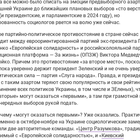
а все можно было списать на эмоции предвыборного азарт
шней Украине до ближайших плановых выборов «сто верст,
(и президентские, и парламентские в 2024 году), но
ованность социологов рвется на волю уже сейчас.
е партийно-политическое противостояние в стране сейчас
дит между евроориентированной партией экс-президента 
ко «Европейская солидарность» и российсколояльной па
иционная платформа — За жизнь» (ОПЗЖ) Виктора Медвед
йко. Причем это противостояние «за второе место», поско
пока уверенно держит президент Зеленский и не очень уве
итическая сила — партия «Слуга народа». Правда, и президе
 с таким азартом теряют свою популярность и свои рейтин
мнение всех политиков Украины, в том числе и ЗЕленых), ч
вторые» могут оказаться «первыми», а там при грамотной 
чередных выборов рукой подать.
очему «могут оказаться первыми»? Уже оказались. Практи
менно в октябре-ноябре на Украине социологические зам
ли две авторитетные команды. «
Центр Разумкова
», трад
емый с «Европейской солидарностью», и «
Киевский