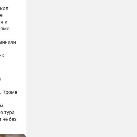
скол
е
я и
рямо
бвинили
ик
а
. Кроме
ем
о тура
 не без