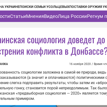
НА УКРАИНЕ
ПОИСКИ СЕМЬИ УСОЛЬЦЕВЫХ
ПОСТАВКИ ОРУЖИЯ У
ости
Статьи
Мнения
Видео
Лица России
Регнум 
аинская социология доведет до
стрения конфликта в Донбассе
ГАНЖА
16 ноября 2020
/
Время чт
ованность социологии заложена в самой ее природе, ведь
заказываются (а значит и оплачиваются) политическими 
ение слегка подправить результаты, чтобы затем их «вбро
ельную гонку, становится порой непреодолимым. Так было
канская «предвыборная социология — 2020» является том
тельным примером.