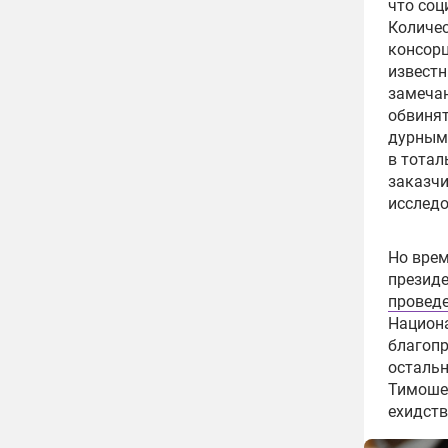
что соц
Количес
консорц
известн
замечан
обвинят
дурным 
в тотал
заказчи
исследо
Но врем
презид
проведе
Национа
благопр
остальн
Тимошен
ехидств