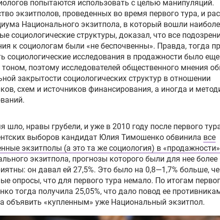
иологов попытаются использовать с целью манипуляций.
тво экзитполов, проведенных во время первого тура, и ра
иума Национального экзитпола, в который вошли наиболе
ые социологические структуры, доказал, что все подозрени
ия к социологам были «не беспочвенны». Правда, тогда п
ь социологические исследования в продажности было еще
тоном, поэтому исследователей общественного мнения о
ьной закрытости социологических структур в отношении
ков, схем и источников финансирования, а иногда и метод
ваний.
я шло, нравы грубели, и уже в 2010 году после первого тур
ентских выборов кандидат Юлия Тимошенко обвинила
все
нные экзитполы (а это та же социология) в «продажности»
льного экзитпола, прогнозы которого были для нее более
иятны: он давал ей 27,5%. Это было на 0,8—1,7% больше, ч
ые опросы, что для первого тура немало. По итогам первог
ко тогда получила 25,05%, что дало повод ее противникам
а объявить «купленным» уже Национальный экзитпол.