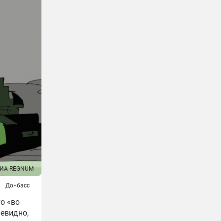
ИА REGNUM
Донбасс
то «во
евидно,