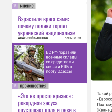
мнение
Взрастили врага сами:
почему поляки терпят
украинский национализм
АНАТОЛИЙ САВЕНКО
все мнения
ВС РФ поразили
военные склады
со средствами
связи и РЭБ в
порту Одессы
происшествия
«Это не просто кризис»:
Такой р
«Евросо
рекордная засуха
Поэтому
опустошает поля и реки в
Жванецк