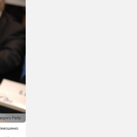
ople's Party
Тимошенко