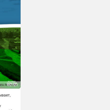
ИА REGNUM
ывает,
у