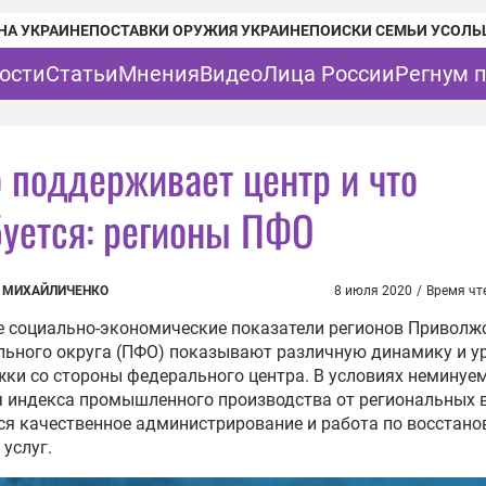
НА УКРАИНЕ
ПОСТАВКИ ОРУЖИЯ УКРАИНЕ
ПОИСКИ СЕМЬИ УСОЛЬ
ости
Статьи
Мнения
Видео
Лица России
Регнум 
о поддерживает центр и что
буется: регионы ПФО
 МИХАЙЛИЧЕНКО
8 июля 2020
/
Время чт
 социально-экономические показатели регионов Приволж
ьного округа (ПФО) показывают различную динамику и у
ки со стороны федерального центра. В условиях неминуе
 индекса промышленного производства от региональных 
ся качественное администрирование и работа по восстан
 услуг.