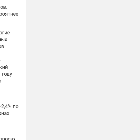
ов.
роятнее
огие
ных
ов
—
окий
 году
о
-2,4% по
онах
опросах