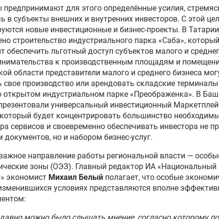
 предпринимают для этого определённые усилия, стремяс
ь в субъекты внешних и внутренних инвесторов. С этой це
уются новые инвестиционные и бизнес-проекты. В Татарии
но строительство индустриального парка «Саба», которы
т обеспечить льготный доступ субъектов малого и средне
инимательства к производственным площадям и помещени
ой области представители малого и среднего бизнеса мог
 свое производство или арендовать складские терминалы
 открытом индустриальном парке «Преображенка». В Баш
презентовали универсальный инвестиционный Маркетплей
 который будет концентрировать большинство необходимы
ра сервисов и своевременно обеспечивать инвестора не п
 документов, но и набором бизнес-услуг.
важное направление работы региональной власти — особы
ческие зоны (ОЭЗ). Главный редактор ИА «Национальный
т» экономист
Михаил Белый
полагает, что особые экономи
 изменившихся условиях представляются вполне эффекти
ментом:
давно можно было слышать мнение, согласно которому п