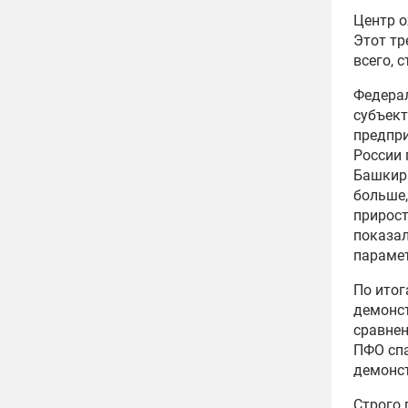
Центр о
Этот тр
всего, 
Федерал
субъект
предпри
России 
Башкири
больше,
прирост
показал
парамет
По ито
демонст
сравнен
ПФО сп
демонст
Строго 