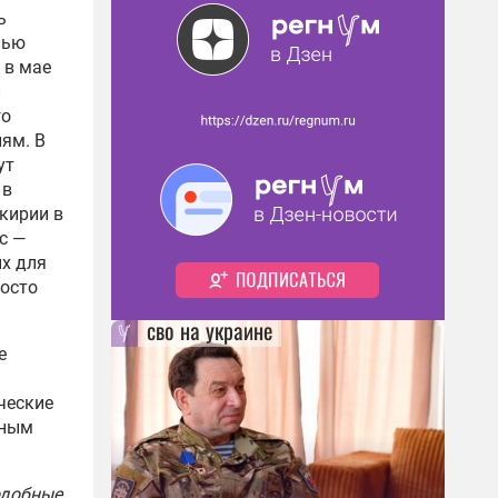
ь
лью
 в мае
й
го
ям. В
ут
 в
кирии в
с —
х для
росто
сво на украине
е
ческие
вным
одобные