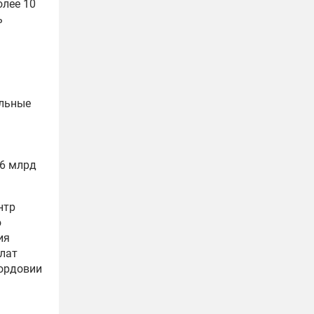
олее 10
ь
ельные
,6 млрд
нтр
ю
ия
лат
ордовии