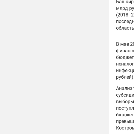
Башкири
млрд ру
(2018−2
последн
область
В мае 2
финансо
бюджето
неналог
инфекци
рублей)
Анализ 
субсиди
выборы 
поступл
бюджет
превыша
Костром