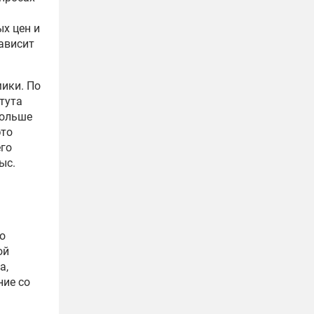
х цен и
зависит
ики. По
тута
больше
это
его
ыс.
о
ой
а,
ние со