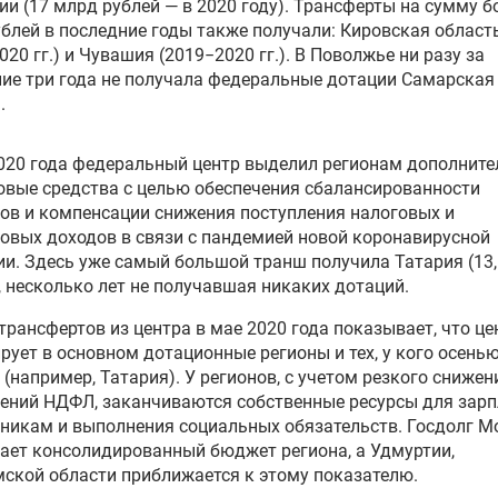
и (17 млрд рублей — в 2020 году). Трансферты на сумму б
блей в последние годы также получали: Кировская област
020 гг.) и Чувашия (2019−2020 гг.). В Поволжье ни разу за
ие три года не получала федеральные дотации Самарская
.
020 года федеральный центр выделил регионам дополнит
вые средства с целью обеспечения сбалансированности
в и компенсации снижения поступления налоговых и
овых доходов в связи с пандемией новой коронавирусной
и. Здесь уже самый большой транш получила Татария (13
, несколько лет не получавшая никаких дотаций.
трансфертов из центра в мае 2020 года показывает, что це
рует в основном дотационные регионы и тех, у кого осень
(например, Татария). У регионов, с учетом резкого снижен
ений НДФЛ, заканчиваются собственные ресурсы для зарп
никам и выполнения социальных обязательств. Госдолг М
ет консолидированный бюджет региона, а Удмуртии,
ской области приближается к этому показателю.