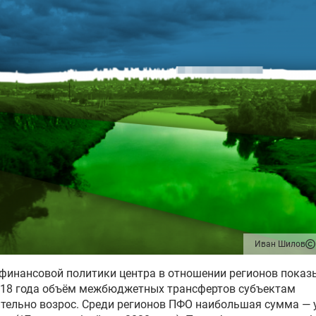
Иван Шилов
финансовой политики центра в отношении регионов показ
018 года объём межбюджетных трансфертов субъектам
тельно возрос. Среди регионов ПФО наибольшая сумма — 