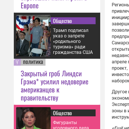
Европе
Регионы
привлеч
инициир
Общество
заверше
позволи
Трамп подписал
указ о запрете
предпр
«родильного
Самарск
туризма» ради
открыть
гражданства США
недавно
политика
апреле 
проект,
Закрытый гроб Линдси
инвесто
Грэма* усилил недоверие
набором
американцев к
Другое 
правительству
экономи
Экспер
зоны в
Общество
инстру
Фигуранты
«Ещё не
уголовного дела