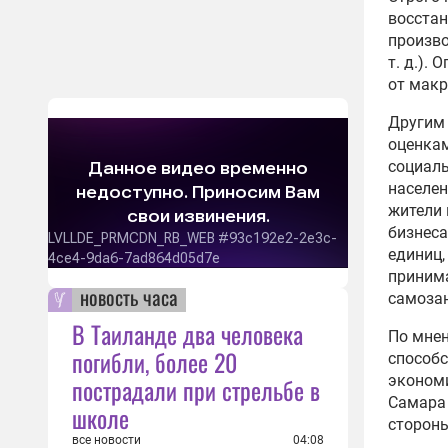
восста
произво
т. д.).
от мак
Другим 
оценкам
социал
населен
жители 
бизнеса
единиц,
приним
новость часа
самозан
В Таиланде два человека
По мнен
погибли, более 20
способс
экономи
пострадали при стрельбе в
Самара 
школе
стороны
все новости
04:08