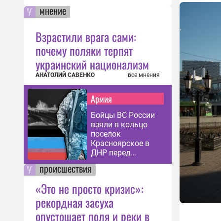
мнение
Взрастили врага сами:
почему поляки терпят
украинский национализм
АНАТОЛИЙ САВЕНКО
все мнения
Армия
Бойцы ВС России
взяли в кольцо
поселок
Красноярское в
ДНР перед
зачисткой
происшествия
«Это не просто кризис»:
рекордная засуха
опустошает поля и реки в