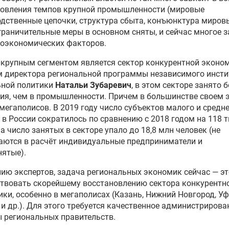
новления темпов крупной промышленности (мировые
дственные цепочки, структура сбыта, конъюнктура мировы
 Ограничительные меры в основном сняты, и сейчас многое 
роэкономических факторов.
крупным сегментом является сектор конкурентной эконом
 директора региональной программы независимого инсти
ьной политики
Натальи Зубаревич
, в этом секторе занято 
ия, чем в промышленности. Причем в большинстве своем 
мегаполисов. В 2019 году число субъектов малого и средн
 в России сократилось по сравнению с 2018 годом на 118 т
 а число занятых в секторе упало до 18,8 млн человек (не
аются в расчёт индивидуальные предприниматели и
ятые).
ию экспертов, задача региональных экономик сейчас — эт
твовать скорейшему восстановлению сектора конкурентн
ки, особенно в мегаполисах (Казань, Нижний Новгород, Уф
и др.). Для этого требуется качественное администрирова
 региональных правительств.