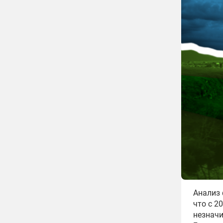
Анализ 
что с 2
незначи