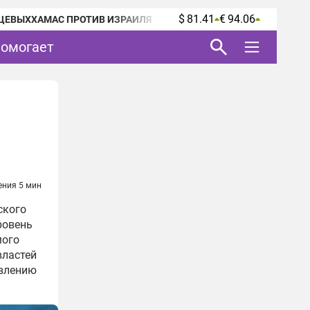
$ 81.41
€ 94.06
ЦЕВЫХ
ХАМАС ПРОТИВ ИЗРАИЛЯ
помогает
ения 5 мин
ского
ровень
мого
властей
овлению