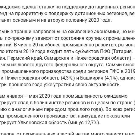
жидаемо сделал ставку на поддержку дотационных регион
енд на приоритетную поддержку дотационных регионов, ве
станет основным и на вторую половину 2020 года.
ьные транши направлены на оживление экономики, но мн
ы по-прежнему зависят от состояния крупных промышлен
ятий. В число 20 наиболее промышленно развитых регион
по итогам 2019 года входит пять субъектов ПФО (Татария,
я, Пермский край, Самарская и Нижегородская области) 
 чем из любого другого федерального округа. Самый выс
 промышленного производства среди регионов ПФО в 2019
и Нижегородская область (4,3%,) и Башкирия (4,1%), однак
ры прошлого года уже утратили свою актуальность.
гам января — мая 2020 года промышленность ожидаемо
рирует спад в большинстве регионов и в целом по стране (
ию с аналогичным периодом прошлого года). Во всех реги
ад промышленного производства, наихудшие показатели
рирует Ульяновская область (минус 12,7%).
говоря, от региональных властей не так много зависит в в