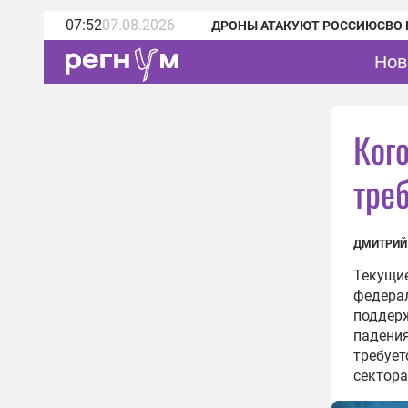
07:52
07.08.2026
ДРОНЫ АТАКУЮТ РОССИЮ
СВО 
Нов
Ког
тре
ДМИТРИЙ
Текущие
федерал
поддерж
падения
требует
сектора