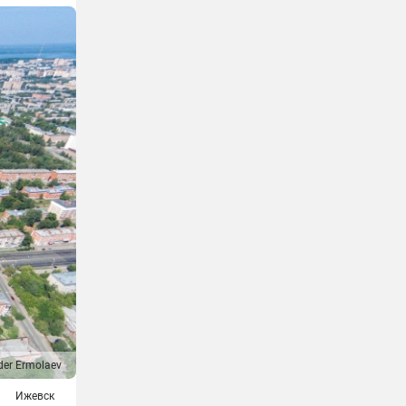
der Ermolaev
Ижевск