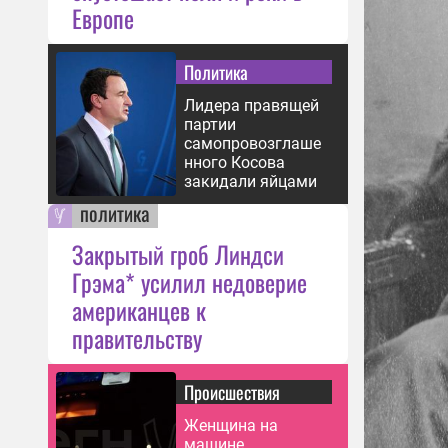
Европе
Политика
Лидера правящей
партии
самопровозглаше
нного Косова
закидали яйцами
политика
Закрытый гроб Линдси
Грэма* усилил недоверие
американцев к
правительству
Происшествия
Женщина на
машине