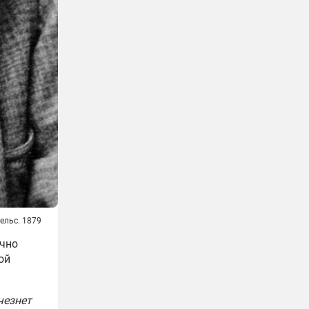
ельс. 1879
очно
ой
чезнет