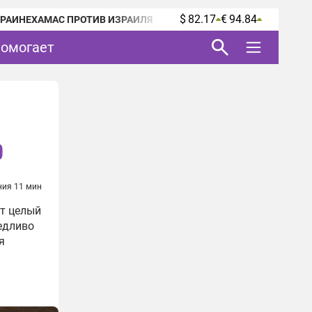
$ 82.17
€ 94.84
КРАИНЕ
ХАМАС ПРОТИВ ИЗРАИЛЯ
помогает
о
ния 11 мин
ит целый
едливо
я