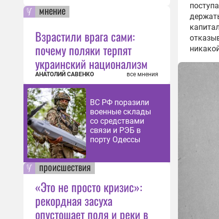
поступа
мнение
держать
капитал
Взрастили врага сами:
отказыв
почему поляки терпят
никакой
украинский национализм
АНАТОЛИЙ САВЕНКО
все мнения
ВС РФ поразили
военные склады
со средствами
связи и РЭБ в
порту Одессы
происшествия
«Это не просто кризис»:
рекордная засуха
опустошает поля и реки в