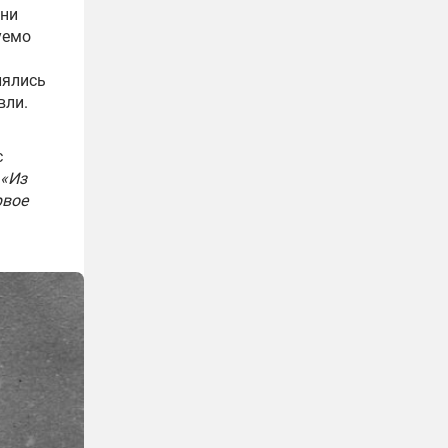
 ни
уемо
лялись
вли.
с
«Из
рвое