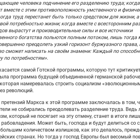
ающее человека подчинение его разделению труда; когда
т вместе с этим противоположность умственного и физиче
когда труд перестанет быть только средством для жизни, а
вой потребностью жизни; когда вместе с всесторонним ра
ов вырастут и производительные силы и все источники
енного богатства польются полным потоком, лишь тогда
овершенно преодолеть узкий горизонт буржуазного права, 
о сможет написать на своём знамени: Каждый по способн
 по потребностям».
касается самой Готской программы, которую тут критикуе
была программа будущей объединенной германской рабоч
 которая намеревалась строить социализм «эволюционны
без революций.
 претензий Маркса к этой программе заключалась в том, ч
тели не собирались преодолевать разделение труда. Ведь
зм, который не посягает на эту отмену, станет в итоге лиш
рабовладения. Может быть, господа и будут делиться со 
большим количеством излишков, как это делалось, прежде
ейских странах. Но тогда у господ Европы был весомый по