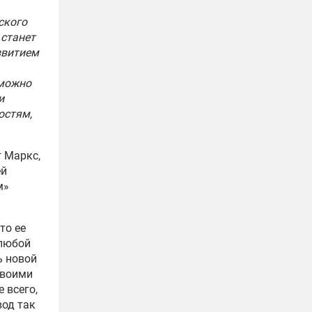
ского
 станет
звитием
 можно
и
остям,
т Маркс,
ей
м»
то ее
 любой
ь новой
своими
 всего,
вод так