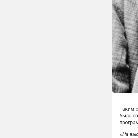
Таким о
была св
програ
«На выс