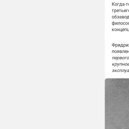
Когда-т
третьег
обзавод
философ
концепц
Фридрих
появлен
первого
крупное
эксплуа