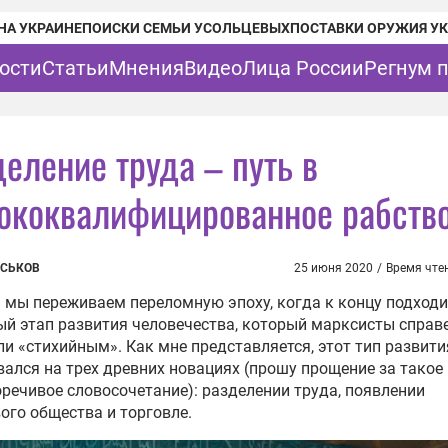
НА УКРАИНЕ
ПОИСКИ СЕМЬИ УСОЛЬЦЕВЫХ
ПОСТАВКИ ОРУЖИЯ У
ости
Статьи
Мнения
Видео
Лица России
Регнум 
деление труда – путь в
ококвалифицированное рабств
УСЬКОВ
25 июня 2020
/
Время чте
 мы переживаем переломную эпоху, когда к концу подход
й этап развития человечества, который марксисты справ
и «стихийным». Как мне представляется, этот тип развити
ался на трех древних новациях (прошу прощение за такое
речивое словосочетание): разделении труда, появлении
ого общества и торговле.