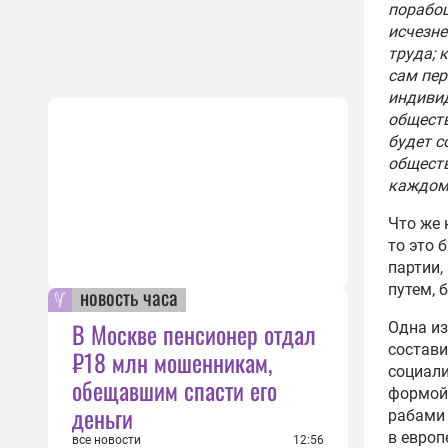
порабощ
исчезне
труда; 
сам пер
индивид
обществ
будет с
обществ
каждому
Что же 
то это 
партии,
путем, 
новость часа
В Москве пенсионер отдал
Одна из
состави
₽18 млн мошенникам,
социали
обещавшим спасти его
формой 
деньги
рабами 
в европ
все новости
12:56