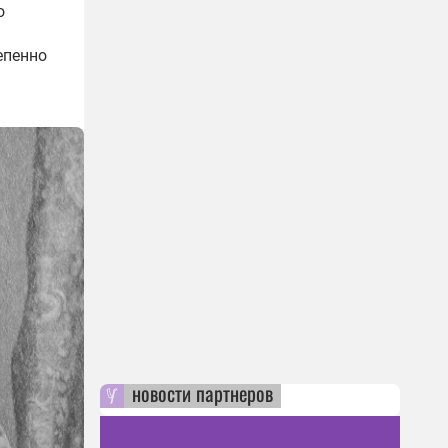
о
епенно
новости партнеров