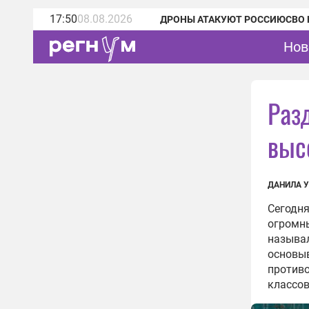
17:50
08.08.2026
ДРОНЫ АТАКУЮТ РОССИЮ
СВО 
Нов
Раз
выс
ДАНИЛА 
Сегодня
огромны
называл
основыв
противо
классов