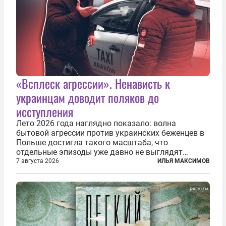
«Всплеск агрессии». Ненависть к
украинцам доводит поляков до
исступления
Лето 2026 года наглядно показало: волна
бытовой агрессии против украинских беженцев в
Польше достигла такого масштаба, что
отдельные эпизоды уже давно не выглядят
случайными. Поляки, судя по происходящему,
7 августа 2026
ИЛЬЯ МАКСИМОВ
буквально теряют рассудок от ненависти к
украинским беженцам, и каждый новый случай
по-своему...