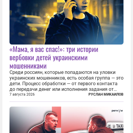
«Мама, я вас спас!»: три истории
вербовки детей украинскими
мошенниками
Среди россиян, которые попадаются на уловки
украинских мошенников, есть особая группа — это
дети. Процесс обработки — от первого контакта
до передачи денег или исполнения задания от
кураторов может занять от двух часов до
7 августа 2026
РУСЛАН МИКАИЛОВ
нескольких месяцев. Детей превращают в
послушных исполнителей, которые...