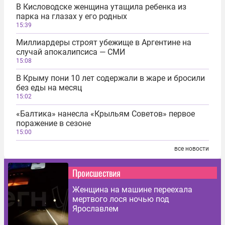
В Кисловодске женщина утащила ребенка из
парка на глазах у его родных
15:39
Миллиардеры строят убежище в Аргентине на
случай апокалипсиса — СМИ
15:08
В Крыму пони 10 лет содержали в жаре и бросили
без еды на месяц
15:02
«Балтика» нанесла «Крыльям Советов» первое
поражение в сезоне
15:00
все новости
Происшествия
Женщина на машине переехала
мертвого лося ночью под
Ярославлем