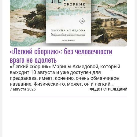
«Легкий сборник»: без человечности
врага не одолеть
«Легкий сборник» Марины Ахмедовой, который
выходит 10 августа и уже доступен для
предзаказа, имеет, конечно, очень обманчивое
название. Физически-то, может, он и легкий
относительно. Но метафизически —
7 августа 2026
ФЕДОТ СТРЕЛЕЦКИЙ
безотносительно тяжелый. Десять рассказов,
каждый из которых напрямую или косвенно (в
основном —...