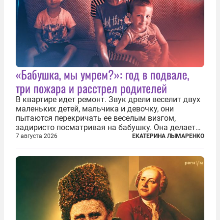
«Бабушка, мы умрем?»: год в подвале,
три пожара и расстрел родителей
В квартире идет ремонт. Звук дрели веселит двух
маленьких детей, мальчика и девочку, они
пытаются перекричать ее веселым визгом,
задиристо посматривая на бабушку. Она делает
им замечание, но внуки чувствуют, что она
7 августа 2026
ЕКАТЕРИНА ЛЫМАРЕНКО
сердится невсерьез. И это правда: дрель, конечно,
сверлит противно, но всё...