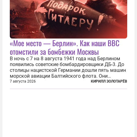
«Мое место — Берлин». Как наши ВВС
отомстили за бомбежки Москвы
В ночь с 7 на 8 августа 1941 года над Берлином
появились советские бомбардировщики ДБ-3. До
столицы нацистской Германии дошли пять машин
морской авиации Балтийского флота. Они
сбросили бомбы на город, который в тот момент
7 августа 2026
КИРИЛЛ ЗОЛОТАРЁВ
жил в полной уверенности, что война идет где-то
далеко на востоке, Красная...