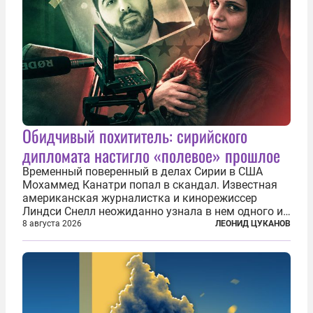
Обидчивый похититель: сирийского
дипломата настигло «полевое» прошлое
Временный поверенный в делах Сирии в США
Мохаммед Канатри попал в скандал. Известная
американская журналистка и кинорежиссер
Линдси Снелл неожиданно узнала в нем одного из
бандитов, похитивших ее в сирийском Алеппо в
8 августа 2026
ЛЕОНИД ЦУКАНОВ
2016 году. Журналистка убеждена, что Канатри, в
то время известный под подпольным...