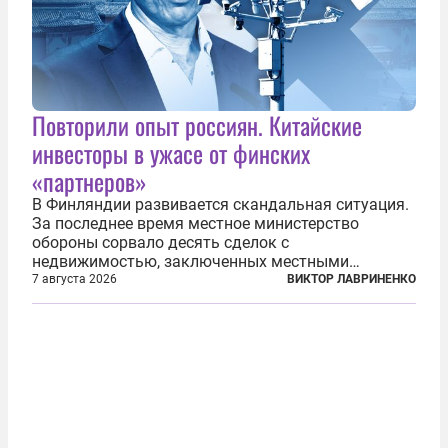
Повторили опыт россиян. Китайские
инвесторы в ужасе от финских
«партнеров»
В Финляндии развивается скандальная ситуация.
За последнее время местное министерство
обороны сорвало десять сделок с
недвижимостью, заключенных местными
фирмами с китайским капиталом. Чиновники
7 августа 2026
ВИКТОР ЛАВРИНЕНКО
заявили, что они могли заключаться с целью
создания в Финляндии шпионской сети, чтобы
следить за...