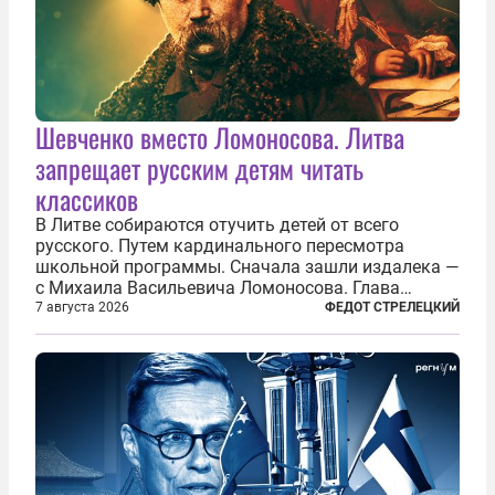
Шевченко вместо Ломоносова. Литва
запрещает русским детям читать
классиков
В Литве собираются отучить детей от всего
русского. Путем кардинального пересмотра
школьной программы. Сначала зашли издалека —
с Михаила Васильевича Ломоносова. Глава
правительства Литвы Миндаугас Синкявичюс
7 августа 2026
ФЕДОТ СТРЕЛЕЦКИЙ
предложил исключить его тексты из программ
общего образования. Мотивировал он это тем,
что...