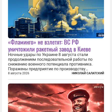
«Фламинго» не взлетят: ВС РФ
уничтожили ракетный завод в Киеве
Ночные удары по Украине 8 августа стали
продолжением последовательной работы по
снижению военного потенциала противника.
Поражены предприятие по производству
крылатых ракет, крупный склад топлива и два
8 августа 2026
НИКОЛАЙ САЛАТСКИЙ
сухогруза с военными грузами. Дополнительно
нанесены удары по объектам в ряде городов. В
Киеве...