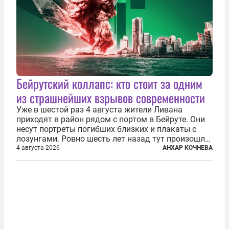
Бейрутский коллапс: кто стоит за одним
из страшнейших взрывов современности
Уже в шестой раз 4 августа жители Ливана
приходят в район рядом с портом в Бейруте. Они
несут портреты погибших близких и плакаты с
лозунгами. Ровно шесть лет назад тут произошла
одна из самых страшных техногенных катастроф
4 августа 2026
АНХАР КОЧНЕВА
нашего времени — взрыв гигантского количества
селитры. Тогда в ливанской...