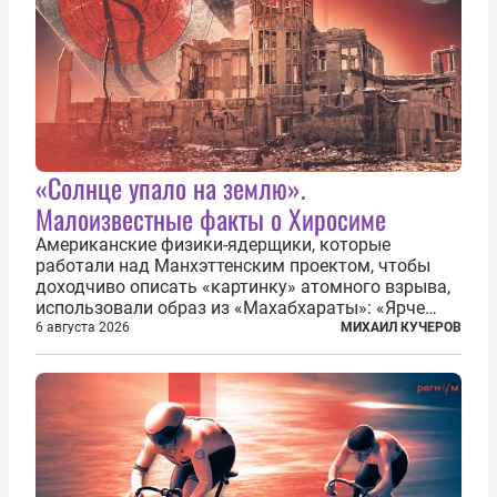
«Солнце упало на землю».
Малоизвестные факты о Хиросиме
Американские физики-ядерщики, которые
работали над Манхэттенским проектом, чтобы
доходчиво описать «картинку» атомного взрыва,
использовали образ из «Махабхараты»: «Ярче
тысячи солнц пылало это пламя». Не все жители
6 августа 2026
МИХАИЛ КУЧЕРОВ
японских городов Хиросимы и Нагасаки, на
которых США в августе 1945 года поставили...