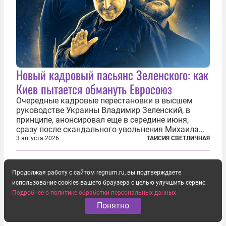
Новый кадровый пасьянс Зеленского: как
Киев пытается обмануть Евросоюз
Очередные кадровые перестановки в высшем
руководстве Украины Владимир Зеленский, в
принципе, анонсировал еще в середине июня,
сразу после скандального увольнения Михаила
Фёдорова с поста министра обороны. Это
3 августа 2026
ТАИСИЯ СВЕТЛИЧНАЯ
решение повлекло за собой крупную перетасовку
в армии, довольно долго оставалась...
Продолжая работу с сайтом regnum.ru, вы подтверждаете
использование cookies вашего браузера с целью улучшить сервис.
Подробнее о политике обработки персональных данных
Понятно