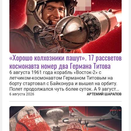
«Хорошо колхозники пашут». 17 рассветов
космонавта номер два Германа Титова
6 августа 1961 года корабль «Восток-2» с
летчиком-космонавтом Германом Титовым на
борту стартовал с Байконура и вышел на орбиту.
Полет продолжался чуть более суток. А 9 августа
второй человек в космосе получил звезду Героя
6 августа 2026
АРТЕМИЙ ШАРАПОВ
Советского Союза и орден Ленина. Миссия Титова
зачастую находится несколько...