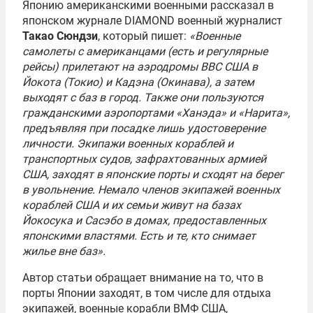
Японию американскими военными рассказал в
японском журнале DIAMOND военный журналист
Такао Сюндзи
, который пишет:
«Военные
самолеты с американцами (есть и регулярные
рейсы) прилетают на аэродромы ВВС США в
Йокота (Токио) и Кадэна (Окинава), а затем
выходят с баз в город. Также они пользуются
гражданскими аэропортами «Ханэда» и «Нарита»,
предъявляя при посадке лишь удостоверение
личности. Экипажи военных кораблей и
транспортных судов, зафрахтованных армией
США, заходят в японские порты и сходят на берег
в увольнение. Немало членов экипажей военных
кораблей США и их семьи живут на базах
Йокосука и Сасэбо в домах, предоставленных
японскими властями. Есть и те, кто снимает
жилье вне баз».
Автор статьи обращает внимание на то, что в
порты Японии заходят, в том числе для отдыха
экипажей, военные корабли ВМФ США,