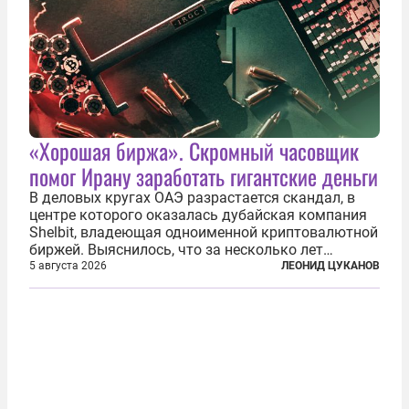
«Хорошая биржа». Скромный часовщик
помог Ирану заработать гигантские деньги
В деловых кругах ОАЭ разрастается скандал, в
центре которого оказалась дубайская компания
Shelbit, владеющая одноименной криптовалютной
биржей. Выяснилось, что за несколько лет
существования через Shelbit прошло не менее 4
5 августа 2026
ЛЕОНИД ЦУКАНОВ
млрд долларов в криптовалюте, принадлежащих
иранским чиновникам и силовикам...