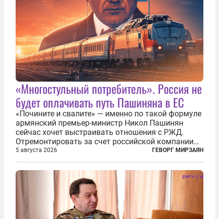
«Многостульный потребитель». Россия не
будет оплачивать путь Пашиняна в ЕС
«Почините и свалите» — именно по такой формуле
армянский премьер-министр Никол Пашинян
сейчас хочет выстраивать отношения с РЖД.
Отремонтировать за счет российской компании
железнодорожную инфраструктуру в районе
5 августа 2026
ГЕВОРГ МИРЗАЯН
прохождения TRIPP (коридора, который должен
связать Азербайджан и Турцию через...