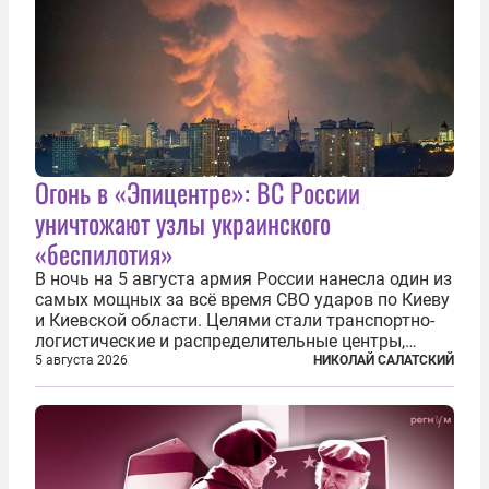
Огонь в «Эпицентре»: ВС России
уничтожают узлы украинского
«беспилотия»
В ночь на 5 августа армия России нанесла один из
самых мощных за всё время СВО ударов по Киеву
и Киевской области. Целями стали транспортно-
логистические и распределительные центры,
которые ВСУ использовали для хранения и
5 августа 2026
НИКОЛАЙ САЛАТСКИЙ
доставки вооружений и грузов военного
назначения. Атака также «накрыла»...