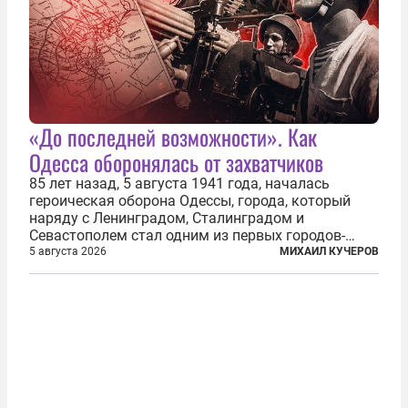
«До последней возможности». Как
Одесса оборонялась от захватчиков
85 лет назад, 5 августа 1941 года, началась
героическая оборона Одессы, города, который
наряду с Ленинградом, Сталинградом и
Севастополем стал одним из первых городов-
героев. Историки приводят фразу из телеграммы
5 августа 2026
МИХАИЛ КУЧЕРОВ
Иосифа Сталина, датированной сентябрем 1941-
го: «Прошу героических участников обороны...