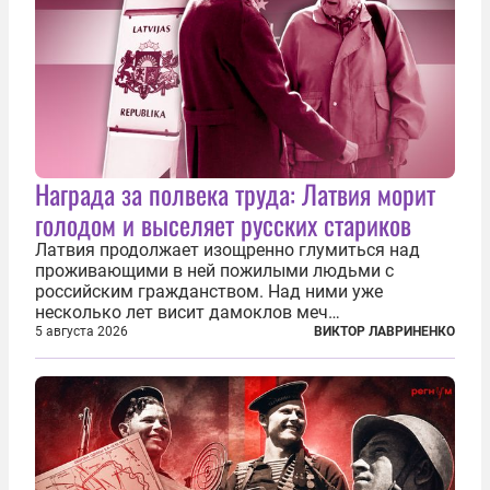
Награда за полвека труда: Латвия морит
голодом и выселяет русских стариков
Латвия продолжает изощренно глумиться над
проживающими в ней пожилыми людьми с
российским гражданством. Над ними уже
несколько лет висит дамоклов меч
насильственного выдворения. Некоторых уже
5 августа 2026
ВИКТОР ЛАВРИНЕНКО
депортировали, а многие уехали сами, не
дожидаясь изгнания из родных домов. Пожилых
людей, проваливших...