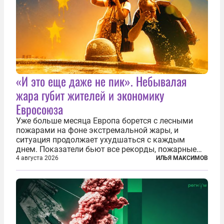
«И это еще даже не пик». Небывалая
жара губит жителей и экономику
Евросоюза
Уже больше месяца Европа борется с лесными
пожарами на фоне экстремальной жары, и
ситуация продолжает ухудшаться с каждым
днем. Показатели бьют все рекорды, пожарные
гибнут, масштабы эвакуации растут, а засуха тем
4 августа 2026
ИЛЬЯ МАКСИМОВ
временем добивает реки, энергетику и сельское
хозяйство. По данным Европейской...