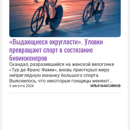
«Выдающиеся округлости». Уловки
превращают спорт в состязание
биоинженеров
Скандал, разразившийся на женской велогонке
«Тур де Франс Фамм», вновь приоткрыл миру
неприглядную изнанку большого спорта.
Выяснилось, что некоторые гонщицы меняют
размер груди ради улучшения аэродинамики. За
5 августа 2026
ИЛЬЯ МАКСИМОВ
фасадом труда, мастерства, упорства и
благородства, которые мы привыкли
ассоциировать с...