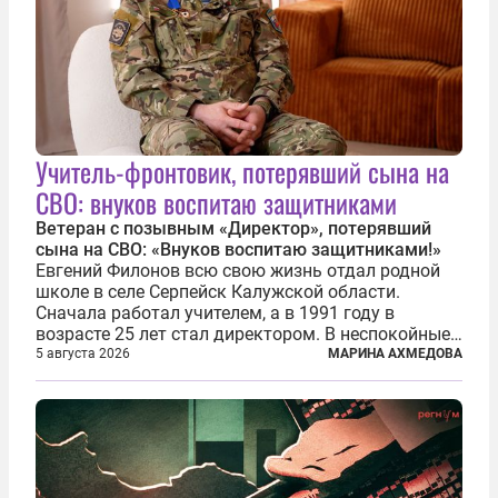
Учитель-фронтовик, потерявший сына на
СВО: внуков воспитаю защитниками
Ветеран с позывным «Директор», потерявший
сына на СВО: «Внуков воспитаю защитниками!»
Евгений Филонов всю свою жизнь отдал родной
школе в селе Серпейск Калужской области.
Сначала работал учителем, а в 1991 году в
возрасте 25 лет стал директором. В неспокойные
90-е он сумел спасти школу от закрытия и со
5 августа 2026
МАРИНА АХМЕДОВА
временем сделал ее лучшей в районе. В 2023 году
в возрасте 57 лет вслед за сыном...