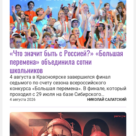
«Что значит быть с Россией?» «Большая
перемена» объединила сотни
школьников
4 августа в Красноярске завершился финал
седьмого по счету сезона всероссийского
конкурса «Большая перемена». В финале, который
проходил с 29 июля на базе Сибирского
федерального университета, собрались более 800
4 августа 2026
НИКОЛАЙ САЛАТСКИЙ
молодых участников — школьников 5–7-х классов
со всей России и старшеклассников из-за...