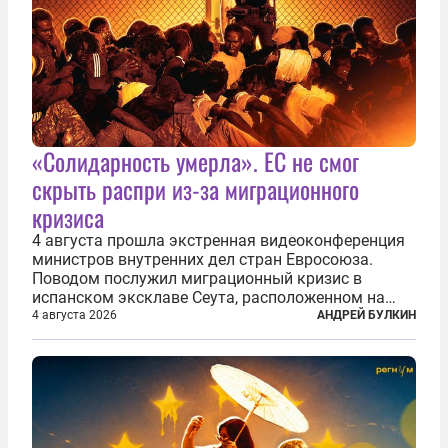
«Солидарность умерла». ЕС не смог
скрыть распри из-за миграционного
кризиса
4 августа прошла экстренная видеоконференция
министров внутренних дел стран Евросоюза.
Поводом послужил миграционный кризис в
испанском эксклаве Сеута, расположенном на
северном побережье Африки. В конце июля
4 августа 2026
АНДРЕЙ БУЛКИН
границу между Марокко и испанской территорией
прорвали до 72 тысяч мигрантов. Подавляющее...