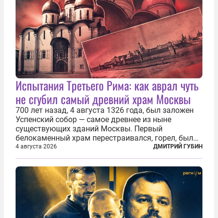
Испытания Третьего Рима: как аврал чуть
не сгубил самый древний храм Москвы
700 лет назад, 4 августа 1326 года, был заложен
Успенский собор — самое древнее из ныне
существующих зданий Москвы. Первый
белокаменный храм перестраивался, горел, был
«чумным кладбищем» и добычей воров,
4 августа 2026
ДМИТРИЙ ГУБИН
использовался не по назначению, разрушался — в
том числе по нетипичным для Европейской
России...