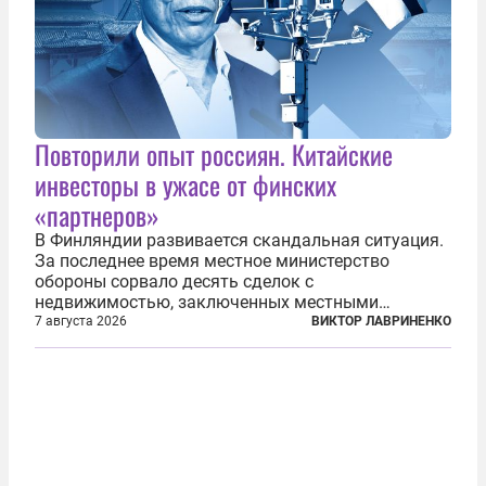
Повторили опыт россиян. Китайские
инвесторы в ужасе от финских
«партнеров»
В Финляндии развивается скандальная ситуация.
За последнее время местное министерство
обороны сорвало десять сделок с
недвижимостью, заключенных местными
фирмами с китайским капиталом. Чиновники
7 августа 2026
ВИКТОР ЛАВРИНЕНКО
заявили, что они могли заключаться с целью
создания в Финляндии шпионской сети, чтобы
следить за...