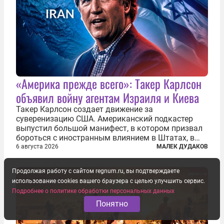
«Америка прежде всего»: Такер Карлсон
объявил войну агентам Израиля и Киева
Такер Карлсон создает движение за
суверенизацию США. Американский подкастер
выпустил большой манифест, в котором призвал
бороться с иностранным влиянием в Штатах, в
первую очередь имея в виду Израиль. А также
6 августа 2026
МАЛЕК ДУДАКОВ
прекратить заморские войны, выплатить
репарации Ирану, остановить прием мигрантов...
Продолжая работу с сайтом regnum.ru, вы подтверждаете
использование cookies вашего браузера с целью улучшить сервис.
Подробнее о политике обработки персональных данных
Понятно