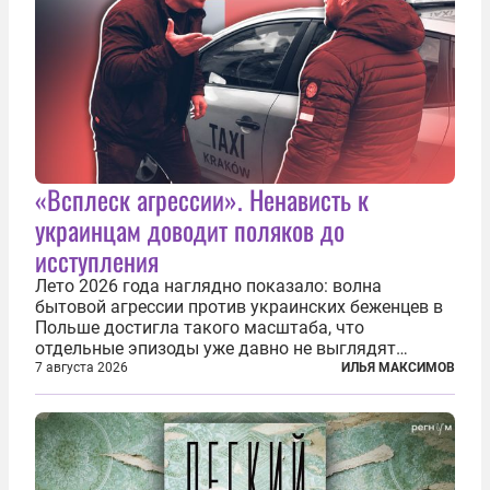
«Всплеск агрессии». Ненависть к
украинцам доводит поляков до
исступления
Лето 2026 года наглядно показало: волна
бытовой агрессии против украинских беженцев в
Польше достигла такого масштаба, что
отдельные эпизоды уже давно не выглядят
случайными. Поляки, судя по происходящему,
7 августа 2026
ИЛЬЯ МАКСИМОВ
буквально теряют рассудок от ненависти к
украинским беженцам, и каждый новый случай
по-своему...