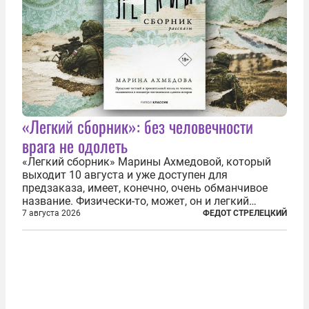
«Легкий сборник»: без человечности
врага не одолеть
«Легкий сборник» Марины Ахмедовой, который
выходит 10 августа и уже доступен для
предзаказа, имеет, конечно, очень обманчивое
название. Физически-то, может, он и легкий
относительно. Но метафизически —
7 августа 2026
ФЕДОТ СТРЕЛЕЦКИЙ
безотносительно тяжелый. Десять рассказов,
каждый из которых напрямую или косвенно (в
основном —...