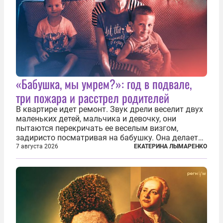
«Бабушка, мы умрем?»: год в подвале,
три пожара и расстрел родителей
В квартире идет ремонт. Звук дрели веселит двух
маленьких детей, мальчика и девочку, они
пытаются перекричать ее веселым визгом,
задиристо посматривая на бабушку. Она делает
им замечание, но внуки чувствуют, что она
7 августа 2026
ЕКАТЕРИНА ЛЫМАРЕНКО
сердится невсерьез. И это правда: дрель, конечно,
сверлит противно, но всё...