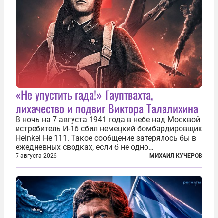
«Не упустить гада!» Гауптвахта,
лихачество и подвиг Виктора Талалихина
В ночь на 7 августа 1941 года в небе над Москвой
истребитель И-16 сбил немецкий бомбардировщик
Heinkel He 111. Такое сообщение затерялось бы в
ежедневных сводках, если б не одно
обстоятельство. Это был один из первых в
7 августа 2026
МИХАИЛ КУЧЕРОВ
истории отечественной авиации ночных таранов.
У пилота — младшего лейтенанта...