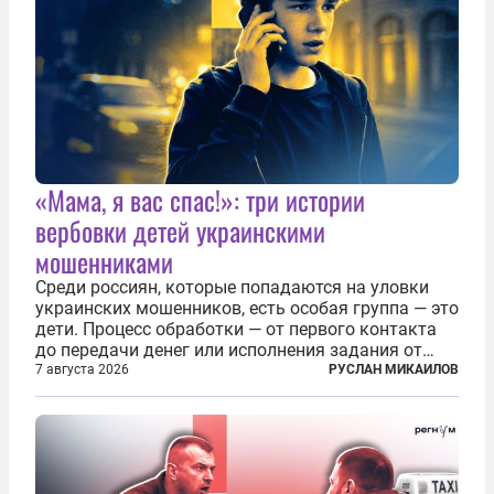
«Мама, я вас спас!»: три истории
вербовки детей украинскими
мошенниками
Среди россиян, которые попадаются на уловки
украинских мошенников, есть особая группа — это
дети. Процесс обработки — от первого контакта
до передачи денег или исполнения задания от
кураторов может занять от двух часов до
7 августа 2026
РУСЛАН МИКАИЛОВ
нескольких месяцев. Детей превращают в
послушных исполнителей, которые...