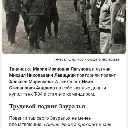
Генерал Шумилов и солдаты его армии
Танкистка
Мария Ивановна Лагунова
и летчик
Михаил Николаевич Левицкий
повторили подвиг
Алексея Маресьева
. А лейтенант
И
ван
Степанович Андреев
на собственные деньги
купил танк Т-34 и стал его командиром.
Трудовой подвиг Зауралья
Подвиги тылового Зауралья не менее
впечатляющие.
«Линия фронта проходит возле