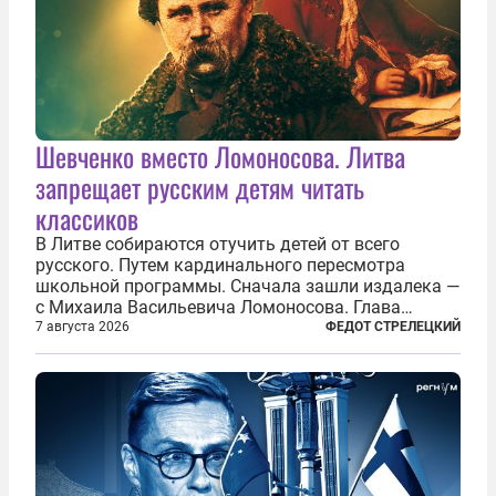
Шевченко вместо Ломоносова. Литва
запрещает русским детям читать
классиков
В Литве собираются отучить детей от всего
русского. Путем кардинального пересмотра
школьной программы. Сначала зашли издалека —
с Михаила Васильевича Ломоносова. Глава
правительства Литвы Миндаугас Синкявичюс
7 августа 2026
ФЕДОТ СТРЕЛЕЦКИЙ
предложил исключить его тексты из программ
общего образования. Мотивировал он это тем,
что...