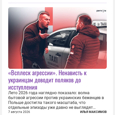
«Всплеск агрессии». Ненависть к
украинцам доводит поляков до
исступления
Лето 2026 года наглядно показало: волна
бытовой агрессии против украинских беженцев в
Польше достигла такого масштаба, что
отдельные эпизоды уже давно не выглядят
случайными. Поляки, судя по происходящему,
7 августа 2026
ИЛЬЯ МАКСИМОВ