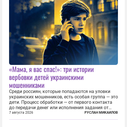
следить за...
«Мама, я вас спас!»: три истории
вербовки детей украинскими
мошенниками
Среди россиян, которые попадаются на уловки
украинских мошенников, есть особая группа — это
дети. Процесс обработки — от первого контакта
до передачи денег или исполнения задания от
кураторов может занять от двух часов до
7 августа 2026
РУСЛАН МИКАИЛОВ
нескольких месяцев. Детей превращают в
послушных исполнителей, которые...