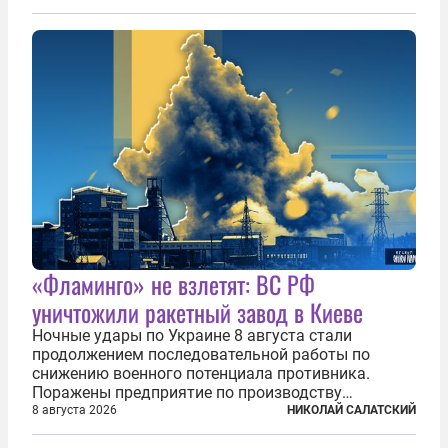
«Фламинго» не взлетят: ВС РФ
уничтожили ракетный завод в Киеве
Ночные удары по Украине 8 августа стали
продолжением последовательной работы по
снижению военного потенциала противника.
Поражены предприятие по производству
крылатых ракет, крупный склад топлива и два
8 августа 2026
НИКОЛАЙ САЛАТСКИЙ
сухогруза с военными грузами. Дополнительно