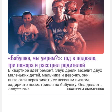
«Бабушка, мы умрем?»: год в подвале,
три пожара и расстрел родителей
В квартире идет ремонт. Звук дрели веселит двух
маленьких детей, мальчика и девочку, они
пытаются перекричать ее веселым визгом,
задиристо посматривая на бабушку. Она делает
им замечание, но внуки чувствуют, что она
7 августа 2026
ЕКАТЕРИНА ЛЫМАРЕНКО
сердится невсерьез. И это правда: дрель, конечно,
сверлит противно, но всё...