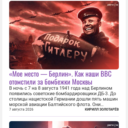
нанесены удары по объектам в ряде городов. В
Киеве...
«Мое место — Берлин». Как наши ВВС
отомстили за бомбежки Москвы
В ночь с 7 на 8 августа 1941 года над Берлином
появились советские бомбардировщики ДБ-3. До
столицы нацистской Германии дошли пять машин
морской авиации Балтийского флота. Они
сбросили бомбы на город, который в тот момент
7 августа 2026
КИРИЛЛ ЗОЛОТАРЁВ
жил в полной уверенности, что война идет где-то
далеко на востоке, Красная...