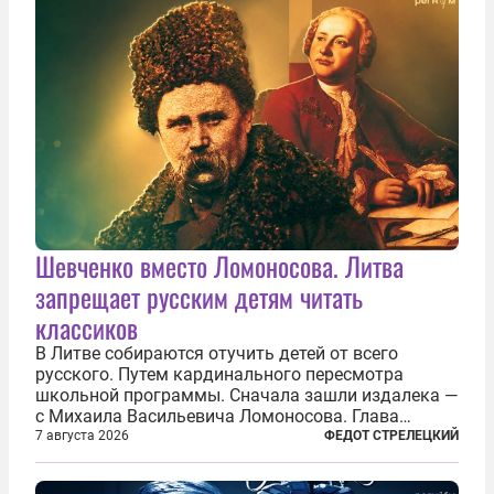
Шевченко вместо Ломоносова. Литва
запрещает русским детям читать
классиков
В Литве собираются отучить детей от всего
русского. Путем кардинального пересмотра
школьной программы. Сначала зашли издалека —
с Михаила Васильевича Ломоносова. Глава
правительства Литвы Миндаугас Синкявичюс
7 августа 2026
ФЕДОТ СТРЕЛЕЦКИЙ
предложил исключить его тексты из программ
общего образования. Мотивировал он это тем,