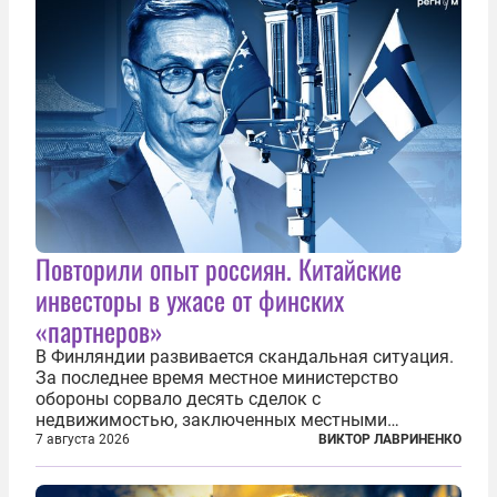
что...
Повторили опыт россиян. Китайские
инвесторы в ужасе от финских
«партнеров»
В Финляндии развивается скандальная ситуация.
За последнее время местное министерство
обороны сорвало десять сделок с
недвижимостью, заключенных местными
фирмами с китайским капиталом. Чиновники
7 августа 2026
ВИКТОР ЛАВРИНЕНКО
заявили, что они могли заключаться с целью
создания в Финляндии шпионской сети, чтобы