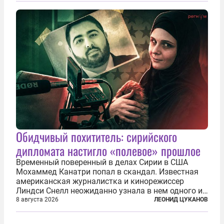
нечто еще даже более страшное — массово...
Обидчивый похититель: сирийского
дипломата настигло «полевое» прошлое
Временный поверенный в делах Сирии в США
Мохаммед Канатри попал в скандал. Известная
американская журналистка и кинорежиссер
Линдси Снелл неожиданно узнала в нем одного из
бандитов, похитивших ее в сирийском Алеппо в
8 августа 2026
ЛЕОНИД ЦУКАНОВ
2016 году. Журналистка убеждена, что Канатри, в
то время известный под подпольным...