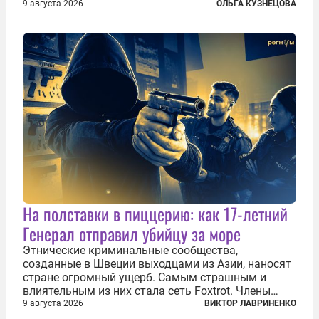
третий план. А вот блогерам, журналистам и
9 августа 2026
ОЛЬГА КУЗНЕЦОВА
музыкантам пришлось бы выйти вперед. В
Кульякане, столице штата Синалоа, прямо во...
На полставки в пиццерию: как 17-летний
Генерал отправил убийцу за море
Этнические криминальные сообщества,
созданные в Швеции выходцами из Азии, наносят
стране огромный ущерб. Самым страшным и
влиятельным из них стала сеть Foxtrot. Члены
этой сети не только убивают и грабят шведов,
9 августа 2026
ВИКТОР ЛАВРИНЕНКО
подсаживают их на наркотики, но и совершают