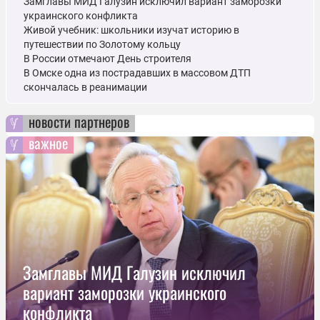
Замглавы МИД Галузин исключил вариант заморозки
украинского конфликта
Живой учебник: школьники изучат историю в
путешествии по Золотому кольцу
В России отмечают День строителя
В Омске одна из пострадавших в массовом ДТП
скончалась в реанимации
новости партнеров
важное
Замглавы МИД Галузин исключил
вариант заморозки украинского
конфликта