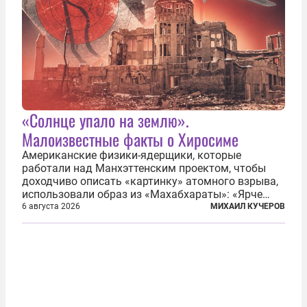
«Солнце упало на землю».
Малоизвестные факты о Хиросиме
Американские физики-ядерщики, которые
работали над Манхэттенским проектом, чтобы
доходчиво описать «картинку» атомного взрыва,
использовали образ из «Махабхараты»: «Ярче
тысячи солнц пылало это пламя». Не все жители
6 августа 2026
МИХАИЛ КУЧЕРОВ
японских городов Хиросимы и Нагасаки, на
которых США в августе 1945 года поставили...