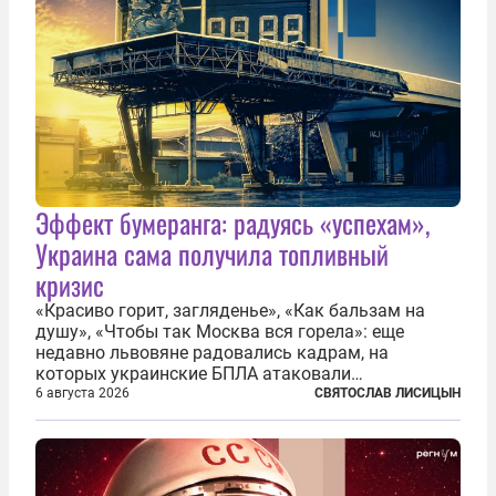
Эффект бумеранга: радуясь «успехам»,
Украина сама получила топливный
кризис
«Красиво горит, загляденье», «Как бальзам на
душу», «Чтобы так Москва вся горела»: еще
недавно львовяне радовались кадрам, на
которых украинские БПЛА атаковали
нефтеперерабатывающие предприятия России. В
6 августа 2026
СВЯТОСЛАВ ЛИСИЦЫН
скором времени оказалось, что в «эту игру можно
играть вдвоем» — российские дроны только за...