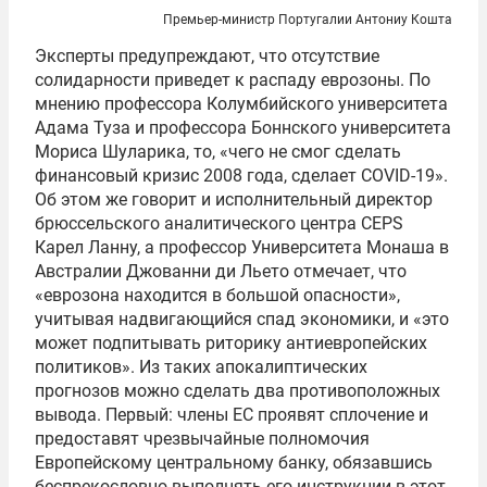
Премьер-министр Португалии Антониу Кошта
Эксперты предупреждают, что отсутствие
солидарности приведет к распаду еврозоны. По
мнению профессора Колумбийского университета
Адама Туза и профессора Боннского университета
Мориса Шуларика, то, «чего не смог сделать
финансовый кризис 2008 года, сделает COVID-19».
Об этом же говорит и исполнительный директор
брюссельского аналитического центра CEPS
Карел Ланну, а профессор Университета Монаша в
Австралии Джованни ди Льето отмечает, что
«еврозона находится в большой опасности»,
учитывая надвигающийся спад экономики, и «это
может подпитывать риторику антиевропейских
политиков». Из таких апокалиптических
прогнозов можно сделать два противоположных
вывода. Первый: члены ЕС проявят сплочение и
предоставят чрезвычайные полномочия
Европейскому центральному банку, обязавшись
беспрекословно выполнять его инструкции в этот