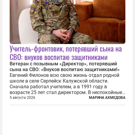
Учитель-фронтовик, потерявший сына на
СВО: внуков воспитаю защитниками
Ветеран с позывным «Директор», потерявший
сына на СВО: «Внуков воспитаю защитниками!»
Евгений Филонов всю свою жизнь отдал родной
школе в селе Серпейск Калужской области.
Сначала работал учителем, а в 1991 году в
возрасте 25 лет стал директором. В неспокойные
90-е он сумел спасти школу от закрытия и со
5 августа 2026
МАРИНА АХМЕДОВА
временем сделал ее лучшей в районе. В 2023 году
в возрасте 57 лет вслед за сыном...