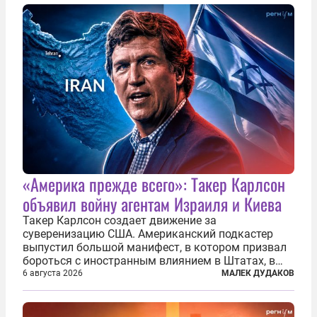
У пилота — младшего лейтенанта...
«Америка прежде всего»: Такер Карлсон
объявил войну агентам Израиля и Киева
Такер Карлсон создает движение за
суверенизацию США. Американский подкастер
выпустил большой манифест, в котором призвал
бороться с иностранным влиянием в Штатах, в
первую очередь имея в виду Израиль. А также
6 августа 2026
МАЛЕК ДУДАКОВ
прекратить заморские войны, выплатить
репарации Ирану, остановить прием мигрантов...