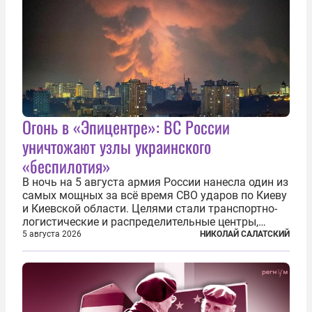
Огонь в «Эпицентре»: ВС России
уничтожают узлы украинского
«беспилотия»
В ночь на 5 августа армия России нанесла один из
самых мощных за всё время СВО ударов по Киеву
и Киевской области. Целями стали транспортно-
логистические и распределительные центры,
которые ВСУ использовали для хранения и
5 августа 2026
НИКОЛАЙ САЛАТСКИЙ
доставки вооружений и грузов военного
назначения. Атака также «накрыла»...