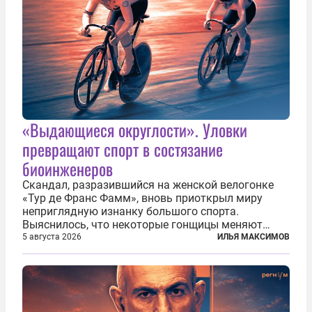
«Выдающиеся округлости». Уловки
превращают спорт в состязание
биоинженеров
Скандал, разразившийся на женской велогонке
«Тур де Франс Фамм», вновь приоткрыл миру
неприглядную изнанку большого спорта.
Выяснилось, что некоторые гонщицы меняют
размер груди ради улучшения аэродинамики. За
5 августа 2026
ИЛЬЯ МАКСИМОВ
фасадом труда, мастерства, упорства и
благородства, которые мы привыкли
ассоциировать с...