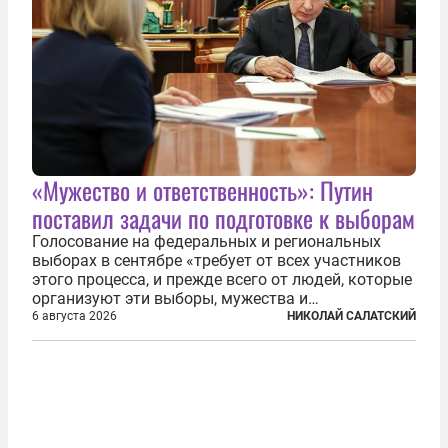
«Мужество и ответственность»: Путин
поставил задачи по подготовке к выборам
Голосование на федеральных и региональных
выборах в сентябре «требует от всех участников
этого процесса, и прежде всего от людей, которые
организуют эти выборы, мужества и
ответственного отношения к формированию
6 августа 2026
НИКОЛАЙ САЛАТСКИЙ
власти», — подчеркнул президент Владимир Путин
на состоявшейся 5 августа в Кремле...