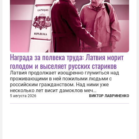
Награда за полвека труда: Латвия морит
голодом и выселяет русских стариков
Латвия продолжает изощренно глумиться над
проживающими в ней пожилыми людьми с
российским гражданством. Над ними уже
несколько лет висит дамоклов меч
насильственного выдворения. Некоторых уже
5 августа 2026
ВИКТОР ЛАВРИНЕНКО
депортировали, а многие уехали сами, не
дожидаясь изгнания из родных домов. Пожилых
людей, проваливших...