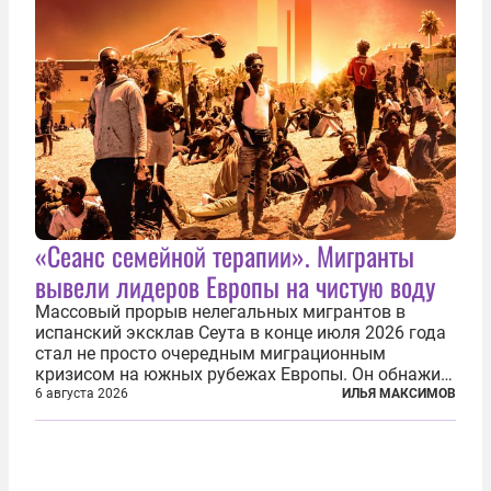
«Сеанс семейной терапии». Мигранты
вывели лидеров Европы на чистую воду
Массовый прорыв нелегальных мигрантов в
испанский эксклав Сеута в конце июля 2026 года
стал не просто очередным миграционным
кризисом на южных рубежах Европы. Он обнажил
фундаментальный раскол внутри Евросоюза,
6 августа 2026
ИЛЬЯ МАКСИМОВ
продемонстрировав, что десятилетиями
выстраивавшаяся миграционная политика ЕС
зашла в...