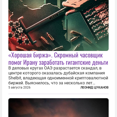
«Хорошая биржа». Скромный часовщик
помог Ирану заработать гигантские деньги
В деловых кругах ОАЭ разрастается скандал, в
центре которого оказалась дубайская компания
Shelbit, владеющая одноименной криптовалютной
биржей. Выяснилось, что за несколько лет
существования через Shelbit прошло не менее 4
5 августа 2026
ЛЕОНИД ЦУКАНОВ
млрд долларов в криптовалюте, принадлежащих
иранским чиновникам и силовикам...