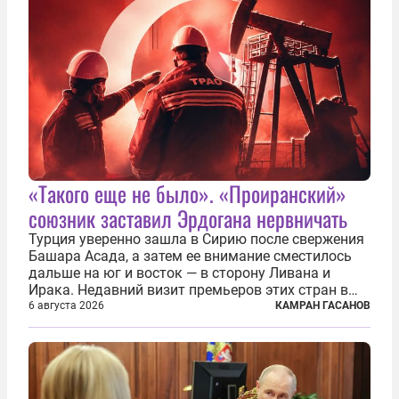
«Такого еще не было». «Проиранский»
союзник заставил Эрдогана нервничать
Турция уверенно зашла в Сирию после свержения
Башара Асада, а затем ее внимание сместилось
дальше на юг и восток — в сторону Ливана и
Ирака. Недавний визит премьеров этих стран в
Анкару, договоры об участии турецкой компании
6 августа 2026
КАМРАН ГАСАНОВ
TPAO в разработке нефти иракского Киркука и
«Дороги развития» подтверждают...