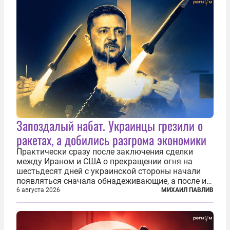
Запоздалый набат. Украинцы грезили о
ракетах, а добились разгрома экономики
Практически сразу после заключения сделки
между Ираном и США о прекращении огня на
шестьдесят дней с украинской стороны начали
появляться сначала обнадеживающие, а после и
вовсе бравурные заявления про некий «перелом»
6 августа 2026
МИХАИЛ ПАВЛИВ
в войне. Вероятно, в сознании первых лиц
киевского режима и стоящих за ними...