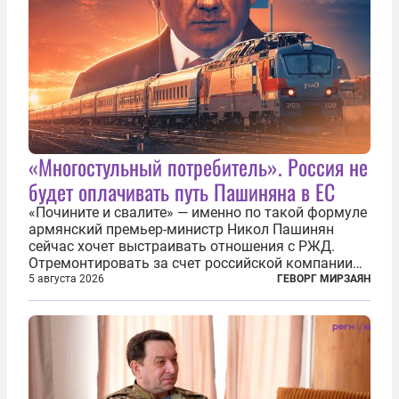
«Многостульный потребитель». Россия не
будет оплачивать путь Пашиняна в ЕС
«Почините и свалите» — именно по такой формуле
армянский премьер-министр Никол Пашинян
сейчас хочет выстраивать отношения с РЖД.
Отремонтировать за счет российской компании
железнодорожную инфраструктуру в районе
5 августа 2026
ГЕВОРГ МИРЗАЯН
прохождения TRIPP (коридора, который должен
связать Азербайджан и Турцию через...