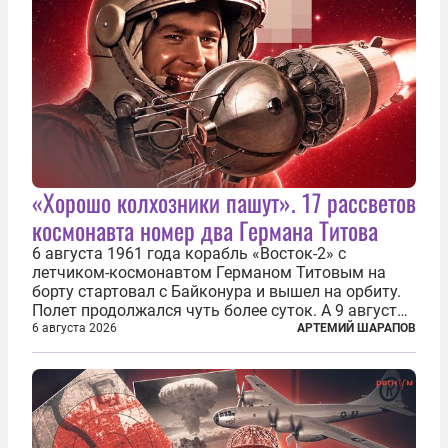
«Хорошо колхозники пашут». 17 рассветов
космонавта номер два Германа Титова
6 августа 1961 года корабль «Восток-2» с
летчиком-космонавтом Германом Титовым на
борту стартовал с Байконура и вышел на орбиту.
Полет продолжался чуть более суток. А 9 августа
второй человек в космосе получил звезду Героя
6 августа 2026
АРТЕМИЙ ШАРАПОВ
Советского Союза и орден Ленина. Миссия Титова
зачастую находится несколько...