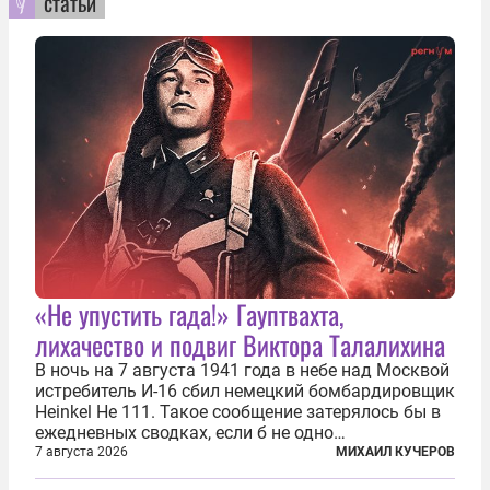
статьи
«Не упустить гада!» Гауптвахта,
лихачество и подвиг Виктора Талалихина
В ночь на 7 августа 1941 года в небе над Москвой
истребитель И-16 сбил немецкий бомбардировщик
Heinkel He 111. Такое сообщение затерялось бы в
ежедневных сводках, если б не одно
обстоятельство. Это был один из первых в
7 августа 2026
МИХАИЛ КУЧЕРОВ
истории отечественной авиации ночных таранов.