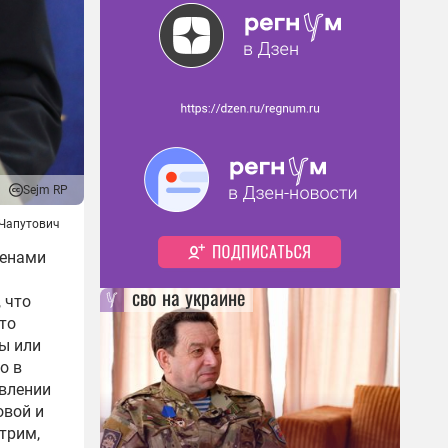
Sejm RP
 Чапутович
ленами
сво на украине
 что
то
ы или
о в
авлении
овой и
трим,