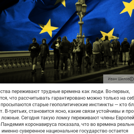
Иван Шилов
ства переживают трудные времена как люди. Во-первых,
тся, что рассчитывать гарантировано можно только на себ
 просыпаются старые геополитические инстинкты — кто б
ет. В-третьих, становится ясно, какие связи устойчивы и про
 ложные. Сегодня такую ломку переживают члены Европе
«Пандемия коронавируса показала, что во времена реальн
 именно суверенное национальное государство остается