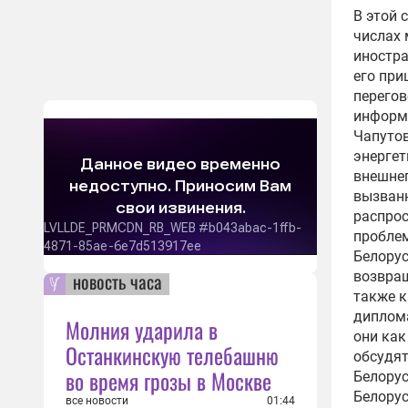
В этой 
числах 
иностр
его при
перегов
информа
Чапутов
энергет
внешнеп
вызван
распрос
проблем
Белорус
возвращ
новость часа
также к
диплома
Молния ударила в
они как
Останкинскую телебашню
обсудят
во время грозы в Москве
Белорус
Белорус
все новости
01:44