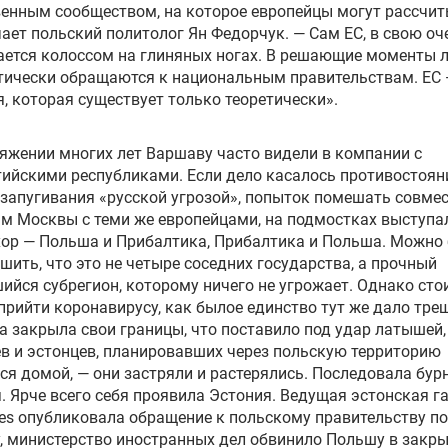
енным сообществом, на которое европейцы могут рассчит
ает польский политолог Ян Федорчук. — Сам ЕС, в свою оч
ается колоссом на глиняных ногах. В решающие моменты 
ически обращаются к национальным правительствам. ЕС 
, которая существует только теоретически».
яжении многих лет Варшаву часто видели в компании с
ийскими республиками. Если дело касалось противостоян
 запугивания «русской угрозой», попыток помешать совм
м Москвы с теми же европейцами, на подмостках выступал
хор — Польша и Прибалтика, Прибалтика и Польша. Можно
шить, что это не четыре соседних государства, а прочный
ийся субрегион, которому ничего не угрожает. Однако сто
прийти коронавирусу, как былое единство тут же дало тре
 закрыла свои границы, что поставило под удар латышей,
в и эстонцев, планировавших через польскую территорию
ся домой, — они застряли и растерялись. Последовала бур
. Ярче всего себя проявила Эстония. Ведущая эстонская г
es опубликовала обращение к польскому правительству по
, министерство иностранных дел обвинило Польшу в закр