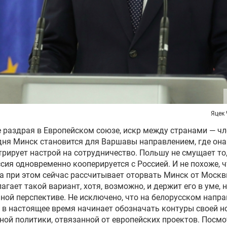
Яцек
 раздрая в Европейском союзе, искр между странами — ч
дня Минск становится для Варшавы направлением, где она
рирует настрой на сотрудничество. Польшу не смущает то,
сия одновременно кооперируется с Россией. И не похоже, ч
 при этом сейчас рассчитывает оторвать Минск от Москв
агает такой вариант, хотя, возможно, и держит его в уме, н
ной перспективе. Не исключено, что на белорусском напр
в настоящее время начинает обозначать контуры своей н
ной политики, отвязанной от европейских проектов. Посмо