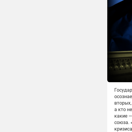
Государ
осознае
вторых,
а кто н
какие —
союза. 
кризиса