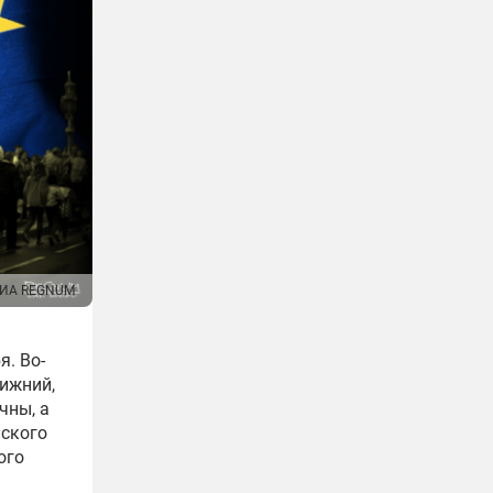
ИА REGNUM
я. Во-
лижний,
чны, а
йского
ого