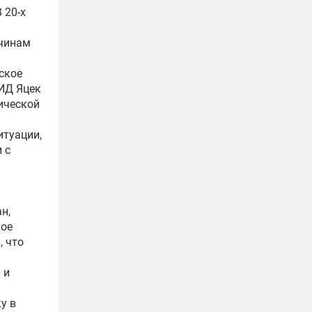
 20-х
ичинам
ское
ИД Яцек
ической
итуации,
 с
н,
кое
, что
 и
у в