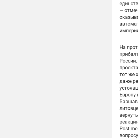
единств
— отмеч
оказыв
автомат
империя
На прот
прибалт
России,
проекта
тот же 
даже ре
устоявш
Европу 
Варшава
литовце
вернуть
реакция
Postime
вопросу