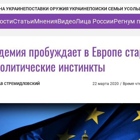
НА УКРАИНЕ
ПОСТАВКИ ОРУЖИЯ УКРАИНЕ
ПОИСКИ СЕМЬИ УСОЛЬ
ости
Статьи
Мнения
Видео
Лица России
Регнум 
демия пробуждает в Европе ст
политические инстинкты
АВ СТРЕМИДЛОВСКИЙ
22 марта 2020
/
Время чт