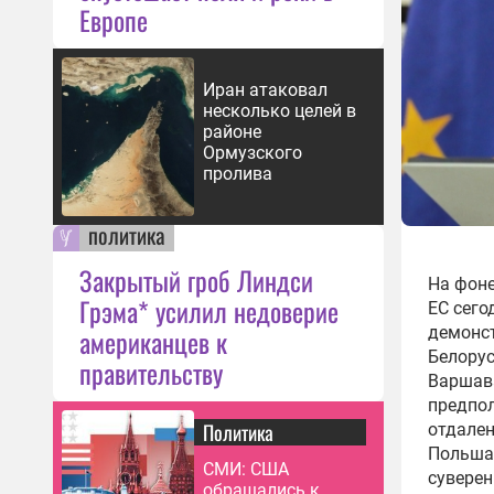
Европе
Иран атаковал
несколько целей в
районе
Ормузского
пролива
политика
Закрытый гроб Линдси
На фоне
Грэма* усилил недоверие
ЕС сего
демонст
американцев к
Белорус
правительству
Варшава
предпол
Политика
отдален
Польша 
СМИ: США
суверен
обращались к