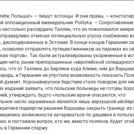
тебе, Польша!» — пишут эстонцы. И они правы, — констатир
й оппозиционный еженедельник Polityka. — Сопротивление
 настолько рассердило Таллин, что он пожаловался амер
 справедливо отмечая потенциальную угрозу снабжению в
, дислоцированных в Эстонии. В конце концов Германия о
 позволяя отправлять путешественников на паромах из с
ких портов». Так были актуализированы укорененные в ис
ие нити, ранее припорошенные «европейской солидарнос
сь, что от Таллина до Берлина куда ближе, чем до Варшав
ередь, и Германия не упустила возможность показать Пол
ей думает. Коронавирусное бедствие стало поводом для н
х изданий заявить, что польские больницы не готовы боро
ей, утверждать, будто «польские врачи опасаются, что
ьное число зараженных является лишь верхушкой айсберг
критике подвергли решение Варшавы закрыть границу, из-
ишились возможности затариваться по дешевке в польск
ах, и поставили вопрос, кто же, вместо поляков, будет это
ь в Германии спаржу.