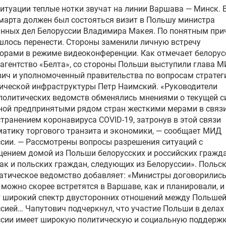
ситуации теплые нотки звучат на линии Варшава — Минск. В
марта должен был состояться визит в Польшу министра
анных дел Белоруссии Владимира Макея. По понятным пр
шлось перенести. Стороны заменили личную встречу
орами в режиме видеоконференции. Как отмечает белорус
гентство «Белта», со стороны Польши выступили глава М
ич и уполномоченный правительства по вопросам стратег
ической инфраструктуры Петр Наимский. «Руководители
олитических ведомств обменялись мнениями о текущей с
ной предпринятыми рядом стран жесткими мерами в связи
транением коронавируса COVID-19, затронув в этой связи
атику торгового транзита и экономики, — сообщает МИД
сии. — Рассмотрены вопросы разрешения ситуаций с
ением домой из Польши белорусских и российских гражда
ак и польских граждан, следующих из Белоруссии». Польс
тическое ведомство добавляет: «Министры договорились
 можно скорее встретятся в Варшаве, как и планировали, и
 широкий спектр двусторонних отношений между Польшей
сией… Чапутович подчеркнул, что участие Польши в делах
сии имеет широкую политическую и социальную поддержк