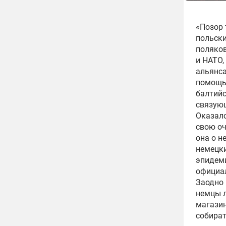
«Позор 
польски
поляков
и НАТО,
альянса
помощь,
балтийс
связующ
Оказало
свою оч
она о н
немецки
эпидеми
официал
Заодно 
немцы л
магазин
собират