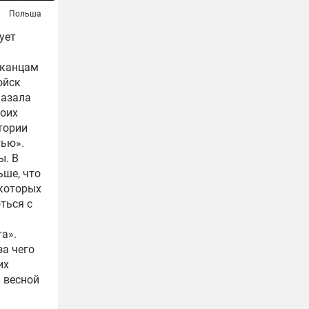
Польша
ует
иканцам
ойск
казала
воих
тории
тью».
ы. В
ьше, что
екоторых
ться с
а».
за чего
их
й весной