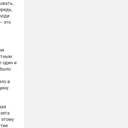
ывать,
ередь,
люди
— это
ия
естным
 один и
 было
ило в
щину.
ная
азета
 этому
ытии