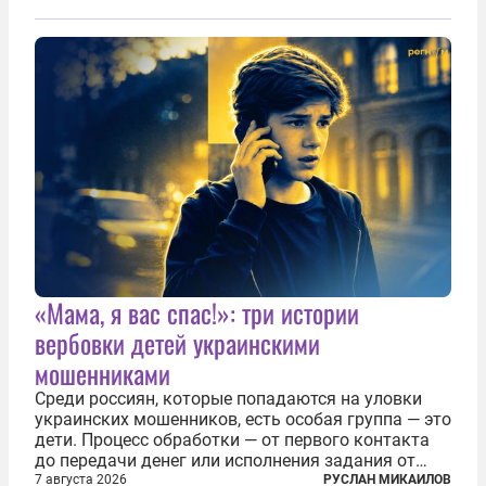
заявили, что они могли заключаться с целью
создания в Финляндии шпионской сети, чтобы
следить за...
«Мама, я вас спас!»: три истории
вербовки детей украинскими
мошенниками
Среди россиян, которые попадаются на уловки
украинских мошенников, есть особая группа — это
дети. Процесс обработки — от первого контакта
до передачи денег или исполнения задания от
кураторов может занять от двух часов до
7 августа 2026
РУСЛАН МИКАИЛОВ