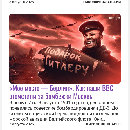
крылатых ракет, крупный склад топлива и два
8 августа 2026
НИКОЛАЙ САЛАТСКИЙ
сухогруза с военными грузами. Дополнительно
нанесены удары по объектам в ряде городов. В
Киеве...
«Мое место — Берлин». Как наши ВВС
отомстили за бомбежки Москвы
В ночь с 7 на 8 августа 1941 года над Берлином
появились советские бомбардировщики ДБ-3. До
столицы нацистской Германии дошли пять машин
морской авиации Балтийского флота. Они
сбросили бомбы на город, который в тот момент
7 августа 2026
КИРИЛЛ ЗОЛОТАРЁВ