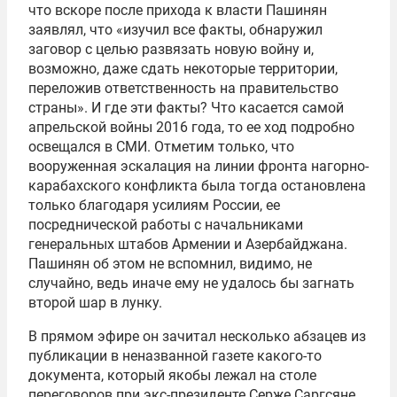
что вскоре после прихода к власти Пашинян
заявлял, что «изучил все факты, обнаружил
заговор с целью развязать новую войну и,
возможно, даже сдать некоторые территории,
переложив ответственность на правительство
страны». И где эти факты? Что касается самой
апрельской войны 2016 года, то ее ход подробно
освещался в СМИ. Отметим только, что
вооруженная эскалация на линии фронта нагорно-
карабахского конфликта была тогда остановлена
только благодаря усилиям России, ее
посреднической работы с начальниками
генеральных штабов Армении и Азербайджана.
Пашинян об этом не вспомнил, видимо, не
случайно, ведь иначе ему не удалось бы загнать
второй шар в лунку.
В прямом эфире он зачитал несколько абзацев из
публикации в неназванной газете какого-то
документа, который якобы лежал на столе
переговоров при экс-президенте Серже Саргсяне.