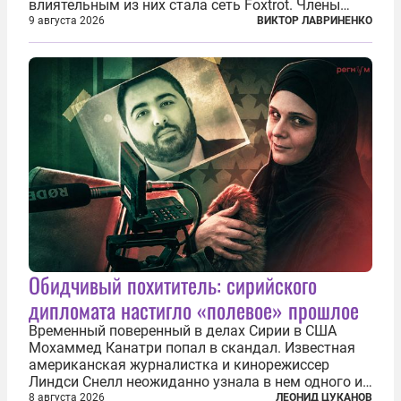
влиятельным из них стала сеть Foxtrot. Члены
этой сети не только убивают и грабят шведов,
9 августа 2026
ВИКТОР ЛАВРИНЕНКО
подсаживают их на наркотики, но и совершают
нечто еще даже более страшное — массово...
Обидчивый похититель: сирийского
дипломата настигло «полевое» прошлое
Временный поверенный в делах Сирии в США
Мохаммед Канатри попал в скандал. Известная
американская журналистка и кинорежиссер
Линдси Снелл неожиданно узнала в нем одного из
бандитов, похитивших ее в сирийском Алеппо в
8 августа 2026
ЛЕОНИД ЦУКАНОВ