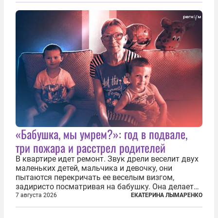
жил в полной уверенности, что война идет где-то
далеко на востоке, Красная...
«Бабушка, мы умрем?»: год в подвале,
три пожара и расстрел родителей
В квартире идет ремонт. Звук дрели веселит двух
маленьких детей, мальчика и девочку, они
пытаются перекричать ее веселым визгом,
задиристо посматривая на бабушку. Она делает
им замечание, но внуки чувствуют, что она
7 августа 2026
ЕКАТЕРИНА ЛЫМАРЕНКО
сердится невсерьез. И это правда: дрель, конечно,
сверлит противно, но всё...