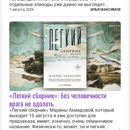
отдельные эпизоды уже давно не выглядят
случайными. Поляки, судя по происходящему,
7 августа 2026
ИЛЬЯ МАКСИМОВ
буквально теряют рассудок от ненависти к
украинским беженцам, и каждый новый случай
по-своему...
«Легкий сборник»: без человечности
врага не одолеть
«Легкий сборник» Марины Ахмедовой, который
выходит 10 августа и уже доступен для
предзаказа, имеет, конечно, очень обманчивое
название. Физически-то, может, он и легкий