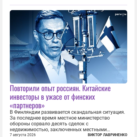
предложил исключить его тексты из программ
общего образования. Мотивировал он это тем,
что...
Повторили опыт россиян. Китайские
инвесторы в ужасе от финских
«партнеров»
В Финляндии развивается скандальная ситуация.
За последнее время местное министерство
обороны сорвало десять сделок с
недвижимостью, заключенных местными
фирмами с китайским капиталом. Чиновники
7 августа 2026
ВИКТОР ЛАВРИНЕНКО