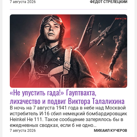
относительно. Но метафизически —
7 августа 2026
ФЕДОТ СТРЕЛЕЦКИЙ
безотносительно тяжелый. Десять рассказов,
каждый из которых напрямую или косвенно (в
основном —...
«Не упустить гада!» Гауптвахта,
лихачество и подвиг Виктора Талалихина
В ночь на 7 августа 1941 года в небе над Москвой
истребитель И-16 сбил немецкий бомбардировщик
Heinkel He 111. Такое сообщение затерялось бы в
ежедневных сводках, если б не одно
обстоятельство. Это был один из первых в
7 августа 2026
МИХАИЛ КУЧЕРОВ
истории отечественной авиации ночных таранов.