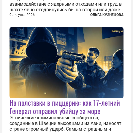
взаимодействие с ядерными отходами или труд в
шахте явно отодвинулись бы на второй или даже
третий план. А вот блогерам, журналистам и
9 августа 2026
ОЛЬГА КУЗНЕЦОВА
музыкантам пришлось бы выйти вперед. В
Кульякане, столице штата Синалоа, прямо во...
На полставки в пиццерию: как 17-летний
Генерал отправил убийцу за море
Этнические криминальные сообщества,
созданные в Швеции выходцами из Азии, наносят
стране огромный ущерб. Самым страшным и