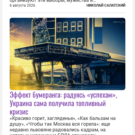
организуют эти выборы, мужества и
ответственного отношения к формированию
6 августа 2026
НИКОЛАЙ САЛАТСКИЙ
власти», — подчеркнул президент Владимир Путин
на состоявшейся 5 августа в Кремле...
Эффект бумеранга: радуясь «успехам»,
Украина сама получила топливный
кризис
«Красиво горит, загляденье», «Как бальзам на
душу», «Чтобы так Москва вся горела»: еще
недавно львовяне радовались кадрам, на