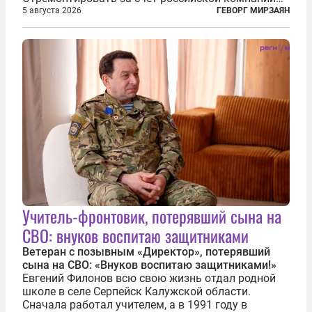
железнодорожную инфраструктуру в районе
5 августа 2026
ГЕВОРГ МИРЗАЯН
прохождения TRIPP (коридора, который должен
связать Азербайджан и Турцию через...
Учитель-фронтовик, потерявший сына на
СВО: внуков воспитаю защитниками
Ветеран с позывным «Директор», потерявший
сына на СВО: «Внуков воспитаю защитниками!»
Евгений Филонов всю свою жизнь отдал родной
школе в селе Серпейск Калужской области.
Сначала работал учителем, а в 1991 году в