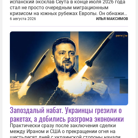
испанский эксклав Сеута в конце июля 2026 года
стал не просто очередным миграционным
кризисом на южных рубежах Европы. Он обнажил
фундаментальный раскол внутри Евросоюза,
6 августа 2026
ИЛЬЯ МАКСИМОВ
продемонстрировав, что десятилетиями
выстраивавшаяся миграционная политика ЕС
зашла в...
Запоздалый набат. Украинцы грезили о
ракетах, а добились разгрома экономики
Практически сразу после заключения сделки
между Ираном и США о прекращении огня на
шестьдесят дней с украинской стороны начали