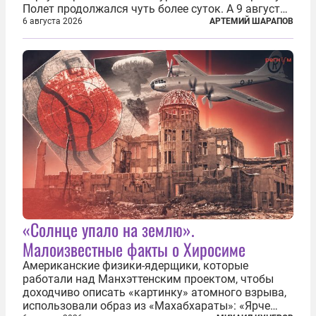
Полет продолжался чуть более суток. А 9 августа
второй человек в космосе получил звезду Героя
6 августа 2026
АРТЕМИЙ ШАРАПОВ
Советского Союза и орден Ленина. Миссия Титова
зачастую находится несколько...
«Солнце упало на землю».
Малоизвестные факты о Хиросиме
Американские физики-ядерщики, которые
работали над Манхэттенским проектом, чтобы
доходчиво описать «картинку» атомного взрыва,
использовали образ из «Махабхараты»: «Ярче