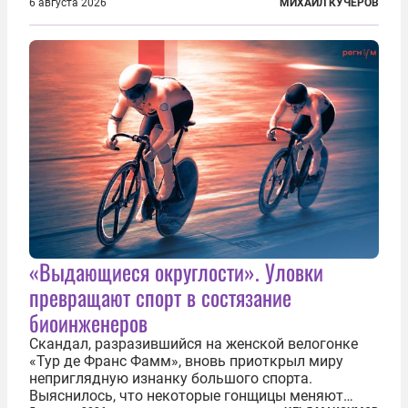
тысячи солнц пылало это пламя». Не все жители
6 августа 2026
МИХАИЛ КУЧЕРОВ
японских городов Хиросимы и Нагасаки, на
которых США в августе 1945 года поставили...
«Выдающиеся округлости». Уловки
превращают спорт в состязание
биоинженеров
Скандал, разразившийся на женской велогонке
«Тур де Франс Фамм», вновь приоткрыл миру
неприглядную изнанку большого спорта.
Выяснилось, что некоторые гонщицы меняют