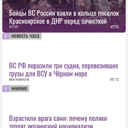
Бойцы ВС России взяли в кольцо поселок
Красноярское в ДНР перед зачисткой
03:09
новость часа
ВС РФ поразили три судна, перевозивших
грузы для ВСУ в Чёрном море
все новости
05:12
мнение
Взрастили врага сами: почему поляки
терпят украинский национализм