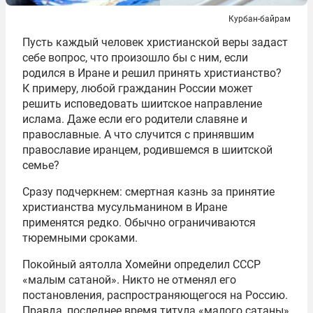
Курбан-байрам
Пусть каждый человек христианской веры задаст
себе вопрос, что произошло бы с ним, если
родился в Иране и решил принять христианство?
К примеру, любой гражданин России может
решить исповедовать шиитское направление
ислама. Даже если его родители славяне и
православные. А что случится с принявшим
православие иранцем, родившемся в шиитской
семье?
Сразу подчеркнем: смертная казнь за принятие
христианства мусульманином в Иране
применятся редко. Обычно ограничиваются
тюремными сроками.
Покойный аятолла Хомейни определил СССР
«малым сатаной». Никто не отменял его
постановления, распространяющегося на Россию.
Правда, последнее время титула «малого сатаны»