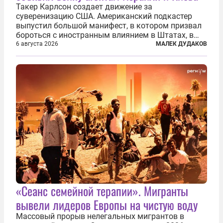
Такер Карлсон создает движение за
суверенизацию США. Американский подкастер
выпустил большой манифест, в котором призвал
бороться с иностранным влиянием в Штатах, в
первую очередь имея в виду Израиль. А также
6 августа 2026
МАЛЕК ДУДАКОВ
прекратить заморские войны, выплатить
репарации Ирану, остановить прием мигрантов...
«Сеанс семейной терапии». Мигранты
вывели лидеров Европы на чистую воду
Массовый прорыв нелегальных мигрантов в