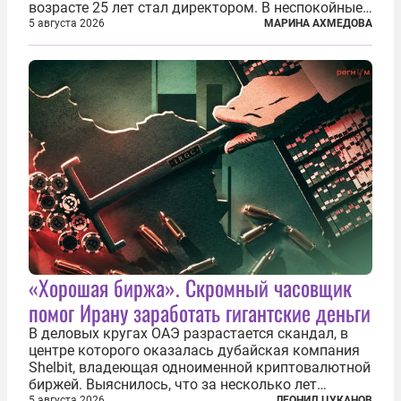
возрасте 25 лет стал директором. В неспокойные
90-е он сумел спасти школу от закрытия и со
5 августа 2026
МАРИНА АХМЕДОВА
временем сделал ее лучшей в районе. В 2023 году
в возрасте 57 лет вслед за сыном...
«Хорошая биржа». Скромный часовщик
помог Ирану заработать гигантские деньги
В деловых кругах ОАЭ разрастается скандал, в
центре которого оказалась дубайская компания
Shelbit, владеющая одноименной криптовалютной
биржей. Выяснилось, что за несколько лет
5 августа 2026
ЛЕОНИД ЦУКАНОВ