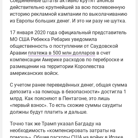
Соединенные Штаты активно крутят анонсы
действительно крупнейшей за всю послевоенную
историю рекламной кампании по выколачиванию
из Европы больших денег. И это ни разу не шутка.
17 января 2020 года официальный представитель
МО США Ребекка Ребарих уведомила
общественность о поступлении от Саудовской
Аравии
платежа в 500 млн долларов
в счет
компенсации Америке расходов по переброске и
размещении на территории Королевства
американских войск.
С учетом ранее переведённых денег, общая сумма
депозита «за помощь в безопасности» достигла 1
млрд. Как поясняют в Пентагоне, это лишь
«первый взнос». То есть схожие суммы саудиты
должны будут платить и дальше.
Точно так же Трамп указал Багдаду на
необходимость «компенсировать затраты на
помощь». Общие расходы США на войну в Ираке