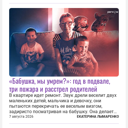
жил в полной уверенности, что война идет где-то
далеко на востоке, Красная...
«Бабушка, мы умрем?»: год в подвале,
три пожара и расстрел родителей
В квартире идет ремонт. Звук дрели веселит двух
маленьких детей, мальчика и девочку, они
пытаются перекричать ее веселым визгом,
задиристо посматривая на бабушку. Она делает
им замечание, но внуки чувствуют, что она
7 августа 2026
ЕКАТЕРИНА ЛЫМАРЕНКО
сердится невсерьез. И это правда: дрель, конечно,
сверлит противно, но всё...