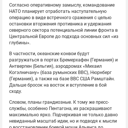
Согласно оперативному замыслу, командование
НАТО планирует отработать наступательную
операцию в виде встречного сражения с целью
остановки вторжения противника и удержания
северного сектора потенциальной линии фронта в
Центральной Европе до подхода основных сил «из
глубины».
В частности, океанские конвои будут
разгружаться в портах Бремерхафен (Германия) и
Антверпен (Бельгия), аэродромах «Михаил
Когэлничану» (база румынских ВВС), Нюрнберг
(Германия), а также на базе ВВС США Рамштайн.
Дальше бросок на восток и вступление в бой
сходу.
Словом, планы грандиозные. К тому же пресс-
службы, особенно Пентагона, их раскрашивают
максимально ярко. Подчеркивая не только давно
невиданный масштаб идеи, но и подводя к мысли
о восстановлении боевой мощи Альянса до