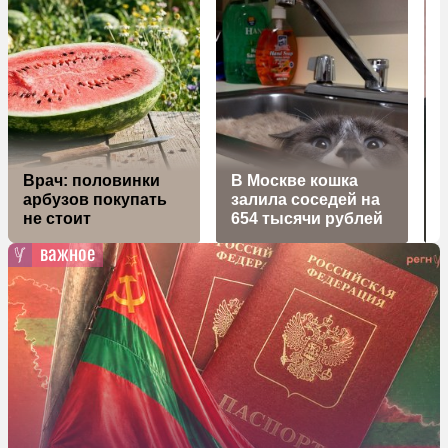
Врач: половинки
В Москве кошка
В
арбузов покупать
залила соседей на
не стоит
654 тысячи рублей
важное