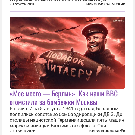
крылатых ракет, крупный склад топлива и два
8 августа 2026
НИКОЛАЙ САЛАТСКИЙ
сухогруза с военными грузами. Дополнительно
нанесены удары по объектам в ряде городов. В
Киеве...
«Мое место — Берлин». Как наши ВВС
отомстили за бомбежки Москвы
В ночь с 7 на 8 августа 1941 года над Берлином
появились советские бомбардировщики ДБ-3. До
столицы нацистской Германии дошли пять машин
морской авиации Балтийского флота. Они
сбросили бомбы на город, который в тот момент
7 августа 2026
КИРИЛЛ ЗОЛОТАРЁВ