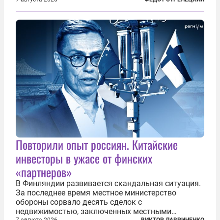
правительства Литвы Миндаугас Синкявичюс
предложил исключить его тексты из программ
общего образования. Мотивировал он это тем,
что...
Повторили опыт россиян. Китайские
инвесторы в ужасе от финских
«партнеров»
В Финляндии развивается скандальная ситуация.
За последнее время местное министерство
обороны сорвало десять сделок с
недвижимостью, заключенных местными
7 августа 2026
ВИКТОР ЛАВРИНЕНКО