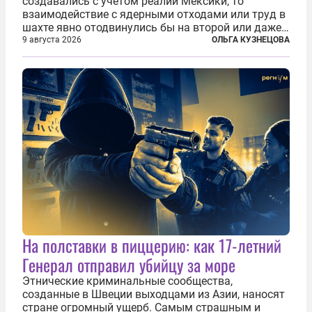
создавались с учетом реалий Мексики, то
взаимодействие с ядерными отходами или труд в
шахте явно отодвинулись бы на второй или даже
третий план. А вот блогерам, журналистам и
9 августа 2026
ОЛЬГА КУЗНЕЦОВА
музыкантам пришлось бы выйти вперед. В
Кульякане, столице штата Синалоа, прямо во...
На полставки в пиццерию: как 17-летний
Генерал отправил убийцу за море
Этнические криминальные сообщества,
созданные в Швеции выходцами из Азии, наносят
стране огромный ущерб. Самым страшным и