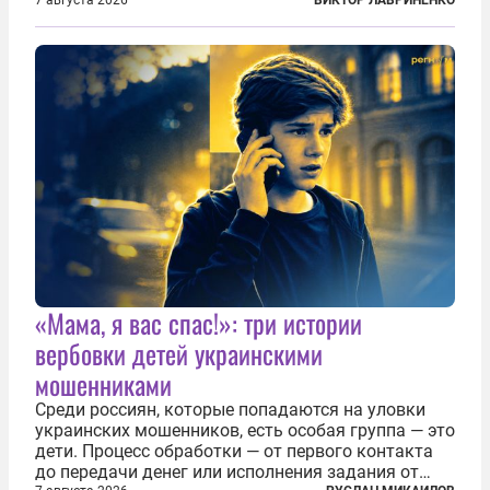
фирмами с китайским капиталом. Чиновники
заявили, что они могли заключаться с целью
создания в Финляндии шпионской сети, чтобы
следить за...
«Мама, я вас спас!»: три истории
вербовки детей украинскими
мошенниками
Среди россиян, которые попадаются на уловки
украинских мошенников, есть особая группа — это
дети. Процесс обработки — от первого контакта
до передачи денег или исполнения задания от