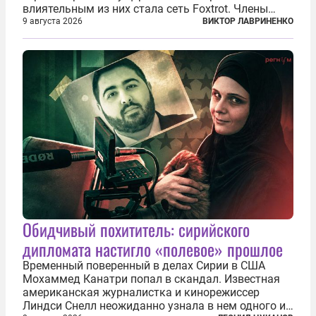
влиятельным из них стала сеть Foxtrot. Члены
этой сети не только убивают и грабят шведов,
9 августа 2026
ВИКТОР ЛАВРИНЕНКО
подсаживают их на наркотики, но и совершают
нечто еще даже более страшное — массово...
Обидчивый похититель: сирийского
дипломата настигло «полевое» прошлое
Временный поверенный в делах Сирии в США
Мохаммед Канатри попал в скандал. Известная
американская журналистка и кинорежиссер
Линдси Снелл неожиданно узнала в нем одного из