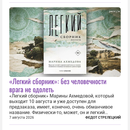
буквально теряют рассудок от ненависти к
украинским беженцам, и каждый новый случай
по-своему...
«Легкий сборник»: без человечности
врага не одолеть
«Легкий сборник» Марины Ахмедовой, который
выходит 10 августа и уже доступен для
предзаказа, имеет, конечно, очень обманчивое
название. Физически-то, может, он и легкий
относительно. Но метафизически —
7 августа 2026
ФЕДОТ СТРЕЛЕЦКИЙ
безотносительно тяжелый. Десять рассказов,
каждый из которых напрямую или косвенно (в