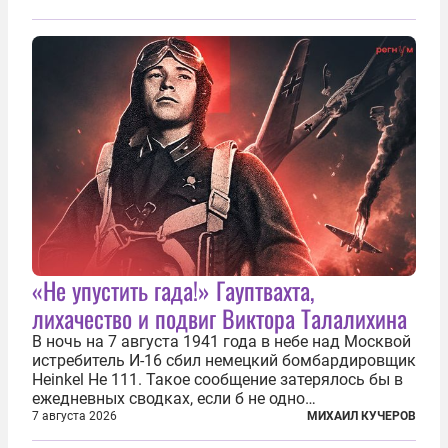
«Не упустить гада!» Гауптвахта,
лихачество и подвиг Виктора Талалихина
В ночь на 7 августа 1941 года в небе над Москвой
истребитель И-16 сбил немецкий бомбардировщик
Heinkel He 111. Такое сообщение затерялось бы в
ежедневных сводках, если б не одно
обстоятельство. Это был один из первых в
7 августа 2026
МИХАИЛ КУЧЕРОВ
истории отечественной авиации ночных таранов.