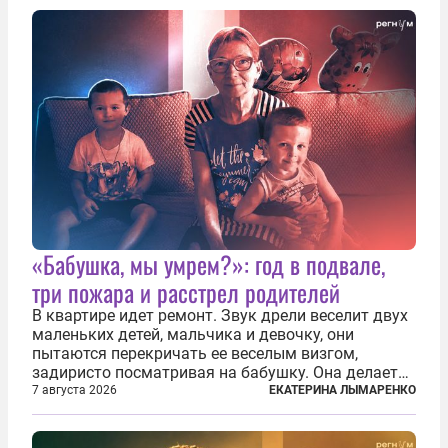
«Бабушка, мы умрем?»: год в подвале,
три пожара и расстрел родителей
В квартире идет ремонт. Звук дрели веселит двух
маленьких детей, мальчика и девочку, они
пытаются перекричать ее веселым визгом,
задиристо посматривая на бабушку. Она делает
им замечание, но внуки чувствуют, что она
7 августа 2026
ЕКАТЕРИНА ЛЫМАРЕНКО
сердится невсерьез. И это правда: дрель, конечно,
сверлит противно, но всё...