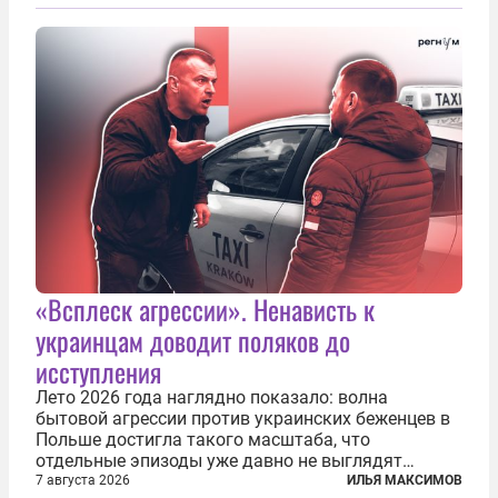
нескольких месяцев. Детей превращают в
послушных исполнителей, которые...
«Всплеск агрессии». Ненависть к
украинцам доводит поляков до
исступления
Лето 2026 года наглядно показало: волна
бытовой агрессии против украинских беженцев в
Польше достигла такого масштаба, что
отдельные эпизоды уже давно не выглядят
случайными. Поляки, судя по происходящему,
7 августа 2026
ИЛЬЯ МАКСИМОВ