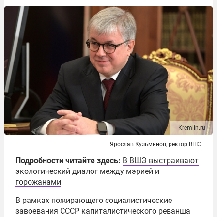
Kremlin.ru
Ярослав Кузьминов, ректор ВШЭ
Подробности читайте здесь:
В ВШЭ выстраивают
экологический диалог между мэрией и
горожанами
В рамках пожирающего социалистические
завоевания СССР капиталистического реванша