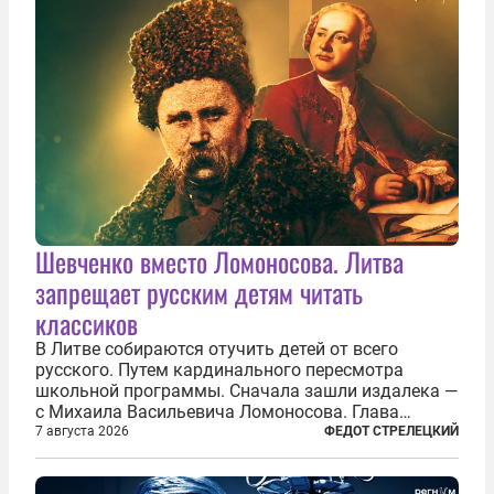
Шевченко вместо Ломоносова. Литва
запрещает русским детям читать
классиков
В Литве собираются отучить детей от всего
русского. Путем кардинального пересмотра
школьной программы. Сначала зашли издалека —
с Михаила Васильевича Ломоносова. Глава
правительства Литвы Миндаугас Синкявичюс
7 августа 2026
ФЕДОТ СТРЕЛЕЦКИЙ
предложил исключить его тексты из программ
общего образования. Мотивировал он это тем,