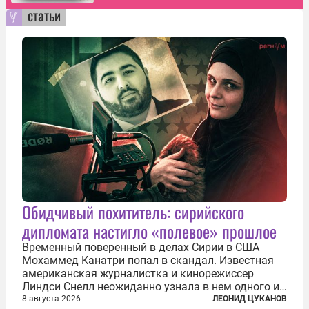
статьи
Обидчивый похититель: сирийского
дипломата настигло «полевое» прошлое
Временный поверенный в делах Сирии в США
Мохаммед Канатри попал в скандал. Известная
американская журналистка и кинорежиссер
Линдси Снелл неожиданно узнала в нем одного из
бандитов, похитивших ее в сирийском Алеппо в
8 августа 2026
ЛЕОНИД ЦУКАНОВ