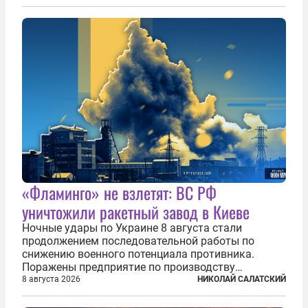
2016 году. Журналистка убеждена, что Канатри, в
то время известный под подпольным...
«Фламинго» не взлетят: ВС РФ
уничтожили ракетный завод в Киеве
Ночные удары по Украине 8 августа стали
продолжением последовательной работы по
снижению военного потенциала противника.
Поражены предприятие по производству
крылатых ракет, крупный склад топлива и два
8 августа 2026
НИКОЛАЙ САЛАТСКИЙ
сухогруза с военными грузами. Дополнительно
нанесены удары по объектам в ряде городов. В