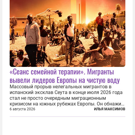
«Сеанс семейной терапии». Мигранты
вывели лидеров Европы на чистую воду
Массовый прорыв нелегальных мигрантов в
испанский эксклав Сеута в конце июля 2026 года
стал не просто очередным миграционным
кризисом на южных рубежах Европы. Он обнажил
фундаментальный раскол внутри Евросоюза,
6 августа 2026
ИЛЬЯ МАКСИМОВ
продемонстрировав, что десятилетиями
выстраивавшаяся миграционная политика ЕС
зашла в...