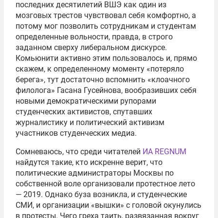
последних десятилетий ВШЭ как один из
мозговых трестов чувствовал себя комфортно, а
потому мог позволить сотрудникам и студентам
определенные вольности, правда, в строго
заданном сверху либеральном дискурсе.
Комьюнити активно этим пользовалось и, прямо
скажем, к определенному моменту «потеряло
берега», тут достаточно вспомнить «клоачного
филолога» Гасана Гусейнова, вообразивших себя
новыми демократическими рупорами
студенческих активистов, спутавших
журналистику и политический активизм
участников студенческих медиа.
Сомневаюсь, что среди читателей
ИА REGNUM
найдутся такие, кто искренне верит, что
политические администраторы Москвы по
собственной воле организовали протестное лето
— 2019. Однако буза возникла, и студенческие
СМИ, и организации «вышки» с головой окунулись
в протесты. Чего греха таить, развязанная вокруг