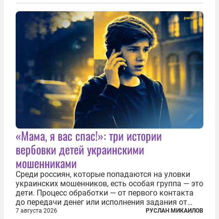
«Мама, я вас спас!»: три истории
вербовки детей украинскими
мошенниками
Среди россиян, которые попадаются на уловки
украинских мошенников, есть особая группа — это
дети. Процесс обработки — от первого контакта
до передачи денег или исполнения задания от
кураторов может занять от двух часов до
7 августа 2026
РУСЛАН МИКАИЛОВ