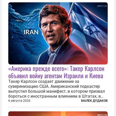
У пилота — младшего лейтенанта...
«Америка прежде всего»: Такер Карлсон
объявил войну агентам Израиля и Киева
Такер Карлсон создает движение за
суверенизацию США. Американский подкастер
выпустил большой манифест, в котором призвал
бороться с иностранным влиянием в Штатах, в
первую очередь имея в виду Израиль. А также
6 августа 2026
МАЛЕК ДУДАКОВ
прекратить заморские войны, выплатить
репарации Ирану, остановить прием мигрантов...