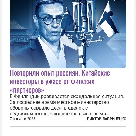
что...
Повторили опыт россиян. Китайские
инвесторы в ужасе от финских
«партнеров»
В Финляндии развивается скандальная ситуация.
За последнее время местное министерство
обороны сорвало десять сделок с
недвижимостью, заключенных местными
фирмами с китайским капиталом. Чиновники
7 августа 2026
ВИКТОР ЛАВРИНЕНКО
заявили, что они могли заключаться с целью
создания в Финляндии шпионской сети, чтобы