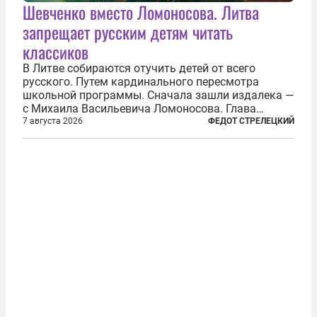
Шевченко вместо Ломоносова. Литва
запрещает русским детям читать
классиков
В Литве собираются отучить детей от всего
русского. Путем кардинального пересмотра
школьной программы. Сначала зашли издалека —
с Михаила Васильевича Ломоносова. Глава
правительства Литвы Миндаугас Синкявичюс
7 августа 2026
ФЕДОТ СТРЕЛЕЦКИЙ
предложил исключить его тексты из программ
общего образования. Мотивировал он это тем,
что...