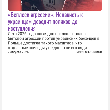
«Всплеск агрессии». Ненависть к
украинцам доводит поляков до
исступления
Лето 2026 года наглядно показало: волна
бытовой агрессии против украинских беженцев в
Польше достигла такого масштаба, что
отдельные эпизоды уже давно не выглядят
случайными. Поляки, судя по происходящему,
7 августа 2026
ИЛЬЯ МАКСИМОВ
буквально теряют рассудок от ненависти к
украинским беженцам, и каждый новый случай
по-своему...