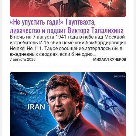
«Не упустить гада!» Гауптвахта,
лихачество и подвиг Виктора Талалихина
В ночь на 7 августа 1941 года в небе над Москвой
истребитель И-16 сбил немецкий бомбардировщик
Heinkel He 111. Такое сообщение затерялось бы в
ежедневных сводках, если б не одно
обстоятельство. Это был один из первых в
7 августа 2026
МИХАИЛ КУЧЕРОВ
истории отечественной авиации ночных таранов.
У пилота — младшего лейтенанта...