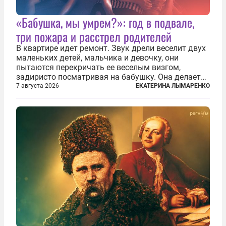
«Бабушка, мы умрем?»: год в подвале,
три пожара и расстрел родителей
В квартире идет ремонт. Звук дрели веселит двух
маленьких детей, мальчика и девочку, они
пытаются перекричать ее веселым визгом,
задиристо посматривая на бабушку. Она делает
им замечание, но внуки чувствуют, что она
7 августа 2026
ЕКАТЕРИНА ЛЫМАРЕНКО
сердится невсерьез. И это правда: дрель, конечно,
сверлит противно, но всё...