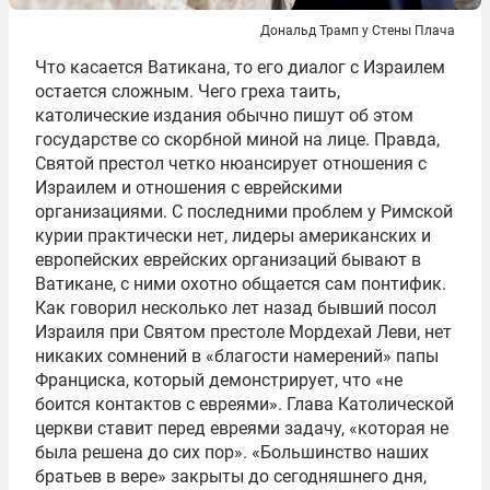
Дональд Трамп у Стены Плача
Что касается Ватикана, то его диалог с Израилем
остается сложным. Чего греха таить,
католические издания обычно пишут об этом
государстве со скорбной миной на лице. Правда,
Святой престол четко нюансирует отношения с
Израилем и отношения с еврейскими
организациями. С последними проблем у Римской
курии практически нет, лидеры американских и
европейских еврейских организаций бывают в
Ватикане, с ними охотно общается сам понтифик.
Как говорил несколько лет назад бывший посол
Израиля при Святом престоле Мордехай Леви, нет
никаких сомнений в «благости намерений» папы
Франциска, который демонстрирует, что «не
боится контактов с евреями». Глава Католической
церкви ставит перед евреями задачу, «которая не
была решена до сих пор». «Большинство наших
братьев в вере» закрыты до сегодняшнего дня,