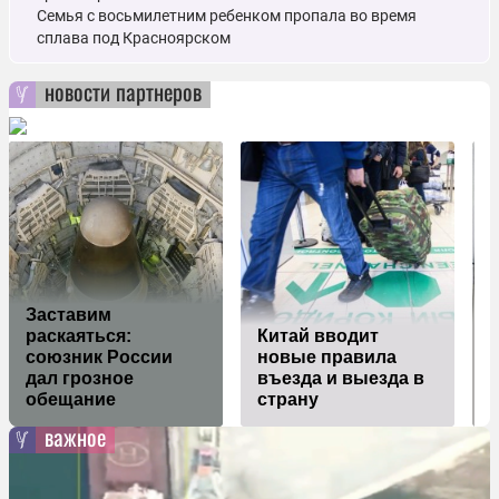
Семья с восьмилетним ребенком пропала во время
сплава под Красноярском
новости партнеров
Заставим
раскаяться:
Китай вводит
П
союзник России
новые правила
дал грозное
въезда и выезда в
обещание
страну
важное