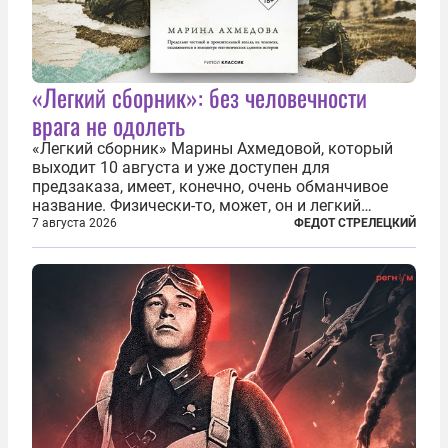
«Легкий сборник»: без человечности
врага не одолеть
«Легкий сборник» Марины Ахмедовой, который
выходит 10 августа и уже доступен для
предзаказа, имеет, конечно, очень обманчивое
название. Физически-то, может, он и легкий
относительно. Но метафизически —
7 августа 2026
ФЕДОТ СТРЕЛЕЦКИЙ
безотносительно тяжелый. Десять рассказов,
каждый из которых напрямую или косвенно (в
основном —...