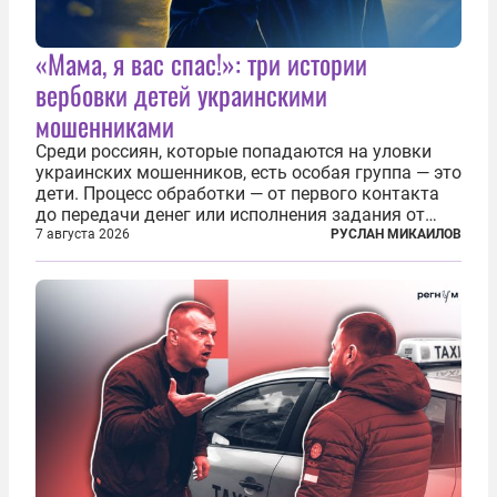
«Мама, я вас спас!»: три истории
вербовки детей украинскими
мошенниками
Среди россиян, которые попадаются на уловки
украинских мошенников, есть особая группа — это
дети. Процесс обработки — от первого контакта
до передачи денег или исполнения задания от
кураторов может занять от двух часов до
7 августа 2026
РУСЛАН МИКАИЛОВ
нескольких месяцев. Детей превращают в
послушных исполнителей, которые...