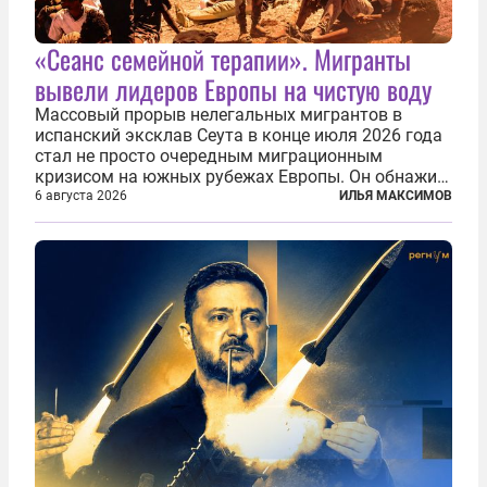
«Сеанс семейной терапии». Мигранты
вывели лидеров Европы на чистую воду
Массовый прорыв нелегальных мигрантов в
испанский эксклав Сеута в конце июля 2026 года
стал не просто очередным миграционным
кризисом на южных рубежах Европы. Он обнажил
фундаментальный раскол внутри Евросоюза,
6 августа 2026
ИЛЬЯ МАКСИМОВ
продемонстрировав, что десятилетиями
выстраивавшаяся миграционная политика ЕС
зашла в...