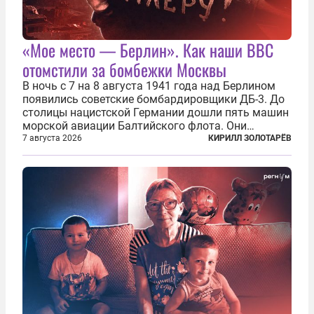
«Мое место — Берлин». Как наши ВВС
отомстили за бомбежки Москвы
В ночь с 7 на 8 августа 1941 года над Берлином
появились советские бомбардировщики ДБ-3. До
столицы нацистской Германии дошли пять машин
морской авиации Балтийского флота. Они
сбросили бомбы на город, который в тот момент
7 августа 2026
КИРИЛЛ ЗОЛОТАРЁВ
жил в полной уверенности, что война идет где-то
далеко на востоке, Красная...