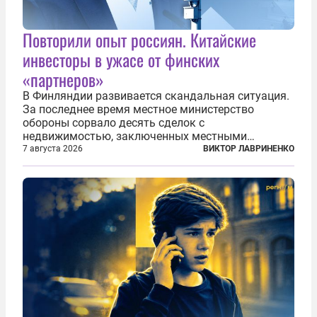
Повторили опыт россиян. Китайские
инвесторы в ужасе от финских
«партнеров»
В Финляндии развивается скандальная ситуация.
За последнее время местное министерство
обороны сорвало десять сделок с
недвижимостью, заключенных местными
фирмами с китайским капиталом. Чиновники
7 августа 2026
ВИКТОР ЛАВРИНЕНКО
заявили, что они могли заключаться с целью
создания в Финляндии шпионской сети, чтобы
следить за...