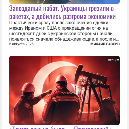
Запоздалый набат. Украинцы грезили о
ракетах, а добились разгрома экономики
Практически сразу после заключения сделки
между Ираном и США о прекращении огня на
шестьдесят дней с украинской стороны начали
появляться сначала обнадеживающие, а после и
вовсе бравурные заявления про некий «перелом»
6 августа 2026
МИХАИЛ ПАВЛИВ
в войне. Вероятно, в сознании первых лиц
киевского режима и стоящих за ними...
«Такого еще не было». «Проиранский»