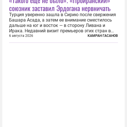
союзник заставил Эрдогана нервничать
Турция уверенно зашла в Сирию после свержения
Башара Асада, а затем ее внимание сместилось
дальше на юг и восток — в сторону Ливана и
Ирака. Недавний визит премьеров этих стран в
Анкару, договоры об участии турецкой компании
6 августа 2026
КАМРАН ГАСАНОВ
TPAO в разработке нефти иракского Киркука и
«Дороги развития» подтверждают...