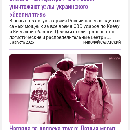
уничтожают узлы украинского
«беспилотия»
В ночь на 5 августа армия России нанесла один из
самых мощных за всё время СВО ударов по Киеву
и Киевской области. Целями стали транспортно-
логистические и распределительные центры,
которые ВСУ использовали для хранения и
5 августа 2026
НИКОЛАЙ САЛАТСКИЙ
доставки вооружений и грузов военного
назначения. Атака также «накрыла»...
Награда за полвека труда: Латвия морит