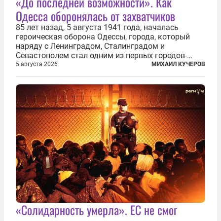
«До последней возможности». Как
Одесса оборонялась от захватчиков
85 лет назад, 5 августа 1941 года, началась
героическая оборона Одессы, города, который
наряду с Ленинградом, Сталинградом и
Севастополем стал одним из первых городов-
героев. Историки приводят фразу из телеграммы
5 августа 2026
МИХАИЛ КУЧЕРОВ
Иосифа Сталина, датированной сентябрем 1941-
го: «Прошу героических участников обороны...
«Солидарность умерла». ЕС не смог