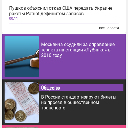
Пушков объяснил отказ США передать Украине
ракеты Patriot дефицитом запасов
00:11
все новости
Москвича осудили за оправдание
теракта на станции «Лубянка» в
2010 году
Общество
В России стандартизируют билеты
на проезд в общественном
транспорте