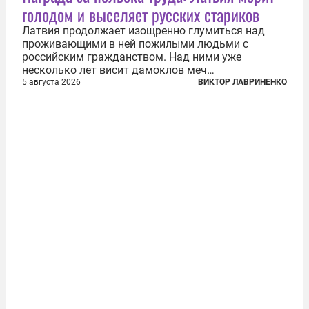
голодом и выселяет русских стариков
Латвия продолжает изощренно глумиться над
проживающими в ней пожилыми людьми с
российским гражданством. Над ними уже
несколько лет висит дамоклов меч
насильственного выдворения. Некоторых уже
5 августа 2026
ВИКТОР ЛАВРИНЕНКО
депортировали, а многие уехали сами, не
дожидаясь изгнания из родных домов. Пожилых
людей, проваливших...