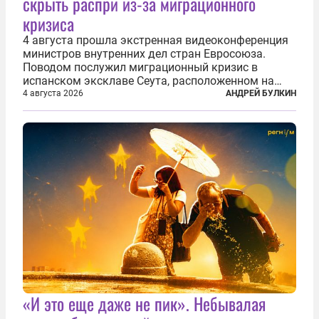
скрыть распри из-за миграционного
кризиса
4 августа прошла экстренная видеоконференция
министров внутренних дел стран Евросоюза.
Поводом послужил миграционный кризис в
испанском эксклаве Сеута, расположенном на
северном побережье Африки. В конце июля
4 августа 2026
АНДРЕЙ БУЛКИН
границу между Марокко и испанской территорией
прорвали до 72 тысяч мигрантов. Подавляющее...
«И это еще даже не пик». Небывалая