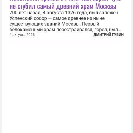
не сгубил самый древний храм Москвы
700 лет назад, 4 августа 1326 года, был заложен
Успенский собор — самое древнее из ныне
существующих зданий Москвы. Первый
белокаменный храм перестраивался, горел, был
«чумным кладбищем» и добычей воров,
4 августа 2026
ДМИТРИЙ ГУБИН
использовался не по назначению, разрушался — в
том числе по нетипичным для Европейской
России...