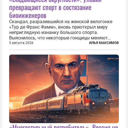
превращают спорт в состязание
биоинженеров
Скандал, разразившийся на женской велогонке
«Тур де Франс Фамм», вновь приоткрыл миру
неприглядную изнанку большого спорта.
Выяснилось, что некоторые гонщицы меняют
размер груди ради улучшения аэродинамики. За
5 августа 2026
ИЛЬЯ МАКСИМОВ
фасадом труда, мастерства, упорства и
благородства, которые мы привыкли
ассоциировать с...
«Многостульный потребитель». Россия не