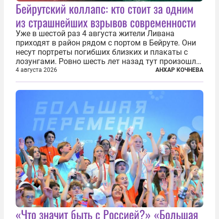
Бейрутский коллапс: кто стоит за одним
из страшнейших взрывов современности
Уже в шестой раз 4 августа жители Ливана
приходят в район рядом с портом в Бейруте. Они
несут портреты погибших близких и плакаты с
лозунгами. Ровно шесть лет назад тут произошла
одна из самых страшных техногенных катастроф
4 августа 2026
АНХАР КОЧНЕВА
нашего времени — взрыв гигантского количества
селитры. Тогда в ливанской...
«Что значит быть с Россией?» «Большая