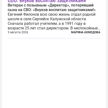
Ветеран с позывным «Директор», потерявший
сына на СВО: «Внуков воспитаю защитниками!»
Евгений Филонов всю свою жизнь отдал родной
школе в селе Серпейск Калужской области.
Сначала работал учителем, а в 1991 году в
возрасте 25 лет стал директором. В неспокойные
90-е он сумел спасти школу от закрытия и со
5 августа 2026
МАРИНА АХМЕДОВА
временем сделал ее лучшей в районе. В 2023 году
в возрасте 57 лет вслед за сыном...