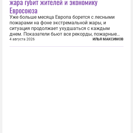
жара губит жителей и экономику
Евросоюза
Уже больше месяца Европа борется с лесными
пожарами на фоне экстремальной жары, и
ситуация продолжает ухудшаться с каждым
днем. Показатели бьют все рекорды, пожарные
гибнут, масштабы эвакуации растут, а засуха тем
4 августа 2026
ИЛЬЯ МАКСИМОВ
временем добивает реки, энергетику и сельское
хозяйство. По данным Европейской...