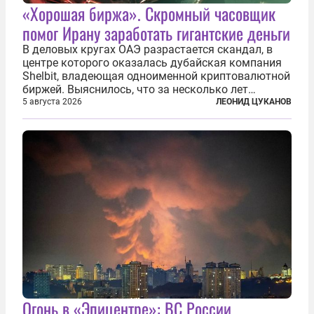
«Хорошая биржа». Скромный часовщик
помог Ирану заработать гигантские деньги
В деловых кругах ОАЭ разрастается скандал, в
центре которого оказалась дубайская компания
Shelbit, владеющая одноименной криптовалютной
биржей. Выяснилось, что за несколько лет
существования через Shelbit прошло не менее 4
5 августа 2026
ЛЕОНИД ЦУКАНОВ
млрд долларов в криптовалюте, принадлежащих
иранским чиновникам и силовикам...
Огонь в «Эпицентре»: ВС России