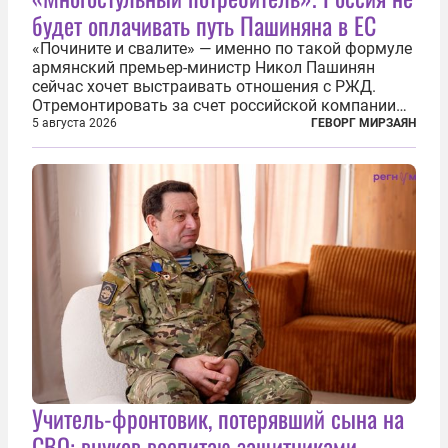
будет оплачивать путь Пашиняна в ЕС
«Почините и свалите» — именно по такой формуле
армянский премьер-министр Никол Пашинян
сейчас хочет выстраивать отношения с РЖД.
Отремонтировать за счет российской компании
железнодорожную инфраструктуру в районе
5 августа 2026
ГЕВОРГ МИРЗАЯН
прохождения TRIPP (коридора, который должен
связать Азербайджан и Турцию через...
Учитель-фронтовик, потерявший сына на
СВО: внуков воспитаю защитниками