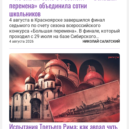
перемена» объединила сотни
школьников
4 августа в Красноярске завершился финал
седьмого по счету сезона всероссийского
конкурса «Большая перемена». В финале, который
проходил с 29 июля на базе Сибирского
федерального университета, собрались более 800
4 августа 2026
НИКОЛАЙ САЛАТСКИЙ
молодых участников — школьников 5–7-х классов
со всей России и старшеклассников из-за...
Испытания Третьего Рима: как аврал чуть