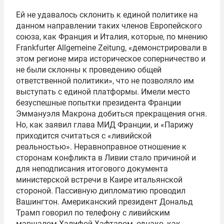
Ей не удавалось склонить к единой политике на
данном направлении таких членов Европейского
союза, как Франция и Италия, которые, по мнению
Frankfurter Allgemeine Zeitung, «демонстрировали в
этом регионе мира историческое соперничество и
не были склонны к проведению общей
ответственной политики», что не позволяло им
выступать с единой платформы. Имели место
безуспешные попытки президента Франции
Эммануэля Макрона добиться прекращения огня.
Но, как заявил глава МИД Франции, и «Парижу
приходится считаться с «ливийской
реальностью». Неравноправное отношение к
сторонам конфликта в Ливии стало причиной и
для неподписания итогового документа
министерской встречи в Каире итальянской
стороной. Пассивную дипломатию проводил
Вашингтон. Американский президент Дональд
Трамп говорил по телефону с ливийским
маршалом Халифой Хафтаром, однако, как