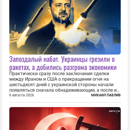
Запоздалый набат. Украинцы грезили о
ракетах, а добились разгрома экономики
Практически сразу после заключения сделки
между Ираном и США о прекращении огня на
шестьдесят дней с украинской стороны начали
появляться сначала обнадеживающие, а после и
вовсе бравурные заявления про некий «перелом»
6 августа 2026
МИХАИЛ ПАВЛИВ
в войне. Вероятно, в сознании первых лиц
киевского режима и стоящих за ними...