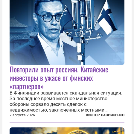
Повторили опыт россиян. Китайские
инвесторы в ужасе от финских
«партнеров»
В Финляндии развивается скандальная ситуация.
За последнее время местное министерство
обороны сорвало десять сделок с
недвижимостью, заключенных местными
фирмами с китайским капиталом. Чиновники
7 августа 2026
ВИКТОР ЛАВРИНЕНКО
заявили, что они могли заключаться с целью
создания в Финляндии шпионской сети, чтобы
следить за...