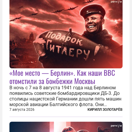
«Мое место — Берлин». Как наши ВВС
отомстили за бомбежки Москвы
В ночь с 7 на 8 августа 1941 года над Берлином
появились советские бомбардировщики ДБ-3. До
столицы нацистской Германии дошли пять машин
морской авиации Балтийского флота. Они
сбросили бомбы на город, который в тот момент
7 августа 2026
КИРИЛЛ ЗОЛОТАРЁВ
жил в полной уверенности, что война идет где-то
далеко на востоке, Красная...