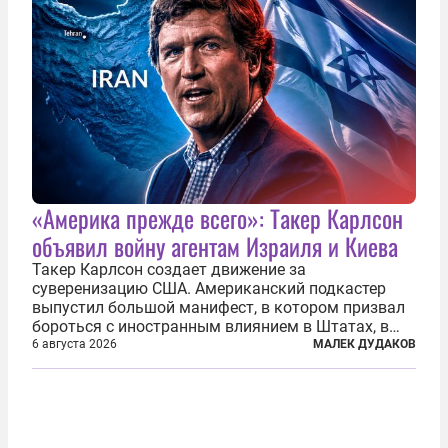
«Америка прежде всего»: Такер Карлсон
объявил войну агентам Израиля и Киева
Такер Карлсон создает движение за
суверенизацию США. Американский подкастер
выпустил большой манифест, в котором призвал
бороться с иностранным влиянием в Штатах, в
первую очередь имея в виду Израиль. А также
6 августа 2026
МАЛЕК ДУДАКОВ
прекратить заморские войны, выплатить
репарации Ирану, остановить прием мигрантов...