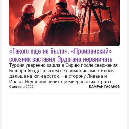
«Такого еще не было». «Проиранский»
союзник заставил Эрдогана нервничать
Турция уверенно зашла в Сирию после свержения
Башара Асада, а затем ее внимание сместилось
дальше на юг и восток — в сторону Ливана и
Ирака. Недавний визит премьеров этих стран в
Анкару, договоры об участии турецкой компании
6 августа 2026
КАМРАН ГАСАНОВ
TPAO в разработке нефти иракского Киркука и
«Дороги развития» подтверждают...