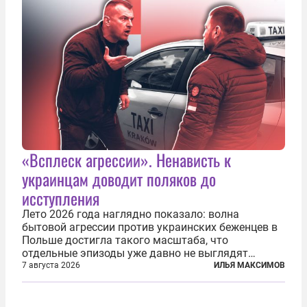
«Всплеск агрессии». Ненависть к
украинцам доводит поляков до
исступления
Лето 2026 года наглядно показало: волна
бытовой агрессии против украинских беженцев в
Польше достигла такого масштаба, что
отдельные эпизоды уже давно не выглядят
случайными. Поляки, судя по происходящему,
7 августа 2026
ИЛЬЯ МАКСИМОВ
буквально теряют рассудок от ненависти к
украинским беженцам, и каждый новый случай
по-своему...