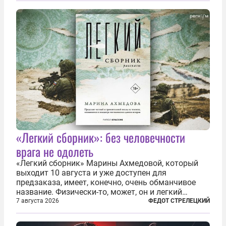
«Легкий сборник»: без человечности
врага не одолеть
«Легкий сборник» Марины Ахмедовой, который
выходит 10 августа и уже доступен для
предзаказа, имеет, конечно, очень обманчивое
название. Физически-то, может, он и легкий
относительно. Но метафизически —
7 августа 2026
ФЕДОТ СТРЕЛЕЦКИЙ
безотносительно тяжелый. Десять рассказов,
каждый из которых напрямую или косвенно (в