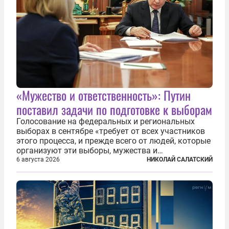
«Мужество и ответственность»: Путин
поставил задачи по подготовке к выборам
Голосование на федеральных и региональных
выборах в сентябре «требует от всех участников
этого процесса, и прежде всего от людей, которые
организуют эти выборы, мужества и
ответственного отношения к формированию
6 августа 2026
НИКОЛАЙ САЛАТСКИЙ
власти», — подчеркнул президент Владимир Путин
на состоявшейся 5 августа в Кремле...