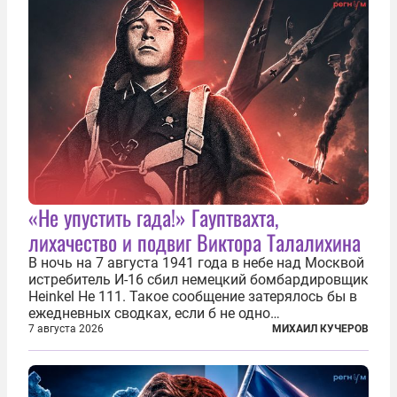
основном —...
«Не упустить гада!» Гауптвахта,
лихачество и подвиг Виктора Талалихина
В ночь на 7 августа 1941 года в небе над Москвой
истребитель И-16 сбил немецкий бомбардировщик
Heinkel He 111. Такое сообщение затерялось бы в
ежедневных сводках, если б не одно
обстоятельство. Это был один из первых в
7 августа 2026
МИХАИЛ КУЧЕРОВ
истории отечественной авиации ночных таранов.
У пилота — младшего лейтенанта...