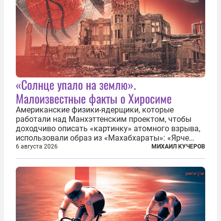
«Солнце упало на землю».
Малоизвестные факты о Хиросиме
Американские физики-ядерщики, которые
работали над Манхэттенским проектом, чтобы
доходчиво описать «картинку» атомного взрыва,
использовали образ из «Махабхараты»: «Ярче
тысячи солнц пылало это пламя». Не все жители
6 августа 2026
МИХАИЛ КУЧЕРОВ
японских городов Хиросимы и Нагасаки, на
которых США в августе 1945 года поставили...