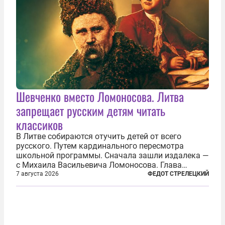
Шевченко вместо Ломоносова. Литва
запрещает русским детям читать
классиков
В Литве собираются отучить детей от всего
русского. Путем кардинального пересмотра
школьной программы. Сначала зашли издалека —
с Михаила Васильевича Ломоносова. Глава
правительства Литвы Миндаугас Синкявичюс
7 августа 2026
ФЕДОТ СТРЕЛЕЦКИЙ
предложил исключить его тексты из программ
общего образования. Мотивировал он это тем,
что...