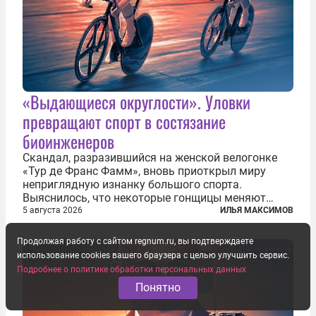
«Выдающиеся округлости». Уловки
превращают спорт в состязание
биоинженеров
Скандал, разразившийся на женской велогонке
«Тур де Франс Фамм», вновь приоткрыл миру
неприглядную изнанку большого спорта.
Выяснилось, что некоторые гонщицы меняют
размер груди ради улучшения аэродинамики. За
5 августа 2026
ИЛЬЯ МАКСИМОВ
фасадом труда, мастерства, упорства и
благородства, которые мы привыкли
Продолжая работу с сайтом regnum.ru, вы подтверждаете
ассоциировать с...
использование cookies вашего браузера с целью улучшить сервис.
Подробнее о политике обработки персональных данных
Понятно