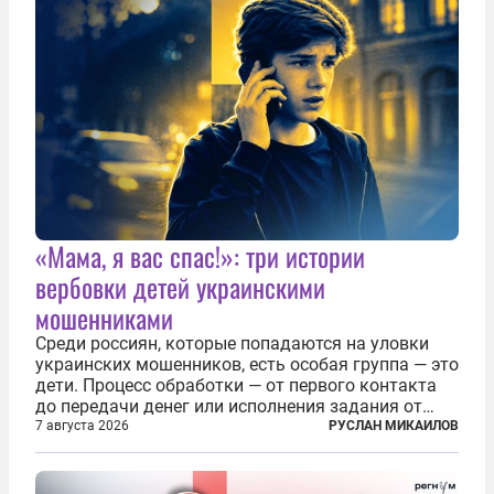
«Мама, я вас спас!»: три истории
вербовки детей украинскими
мошенниками
Среди россиян, которые попадаются на уловки
украинских мошенников, есть особая группа — это
дети. Процесс обработки — от первого контакта
до передачи денег или исполнения задания от
кураторов может занять от двух часов до
7 августа 2026
РУСЛАН МИКАИЛОВ
нескольких месяцев. Детей превращают в
послушных исполнителей, которые...