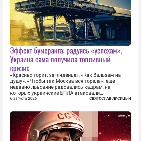
Эффект бумеранга: радуясь «успехам»,
Украина сама получила топливный
кризис
«Красиво горит, загляденье», «Как бальзам на
душу», «Чтобы так Москва вся горела»: еще
недавно львовяне радовались кадрам, на
которых украинские БПЛА атаковали
нефтеперерабатывающие предприятия России. В
6 августа 2026
СВЯТОСЛАВ ЛИСИЦЫН
скором времени оказалось, что в «эту игру можно
играть вдвоем» — российские дроны только за...