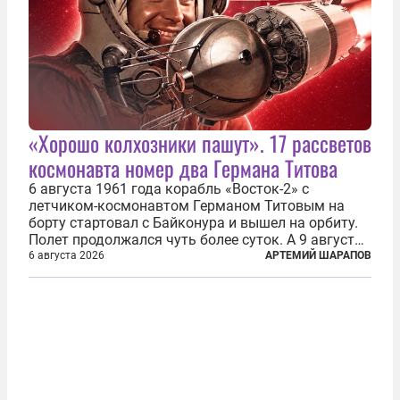
«Хорошо колхозники пашут». 17 рассветов
космонавта номер два Германа Титова
6 августа 1961 года корабль «Восток-2» с
летчиком-космонавтом Германом Титовым на
борту стартовал с Байконура и вышел на орбиту.
Полет продолжался чуть более суток. А 9 августа
второй человек в космосе получил звезду Героя
6 августа 2026
АРТЕМИЙ ШАРАПОВ
Советского Союза и орден Ленина. Миссия Титова
зачастую находится несколько...