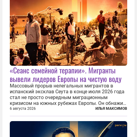
«Сеанс семейной терапии». Мигранты
вывели лидеров Европы на чистую воду
Массовый прорыв нелегальных мигрантов в
испанский эксклав Сеута в конце июля 2026 года
стал не просто очередным миграционным
кризисом на южных рубежах Европы. Он обнажил
фундаментальный раскол внутри Евросоюза,
6 августа 2026
ИЛЬЯ МАКСИМОВ
продемонстрировав, что десятилетиями
выстраивавшаяся миграционная политика ЕС
зашла в...