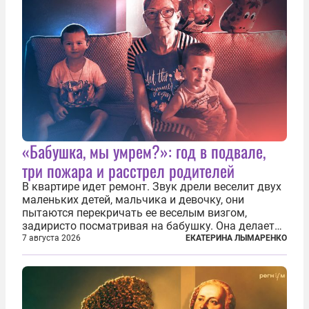
«Бабушка, мы умрем?»: год в подвале,
три пожара и расстрел родителей
В квартире идет ремонт. Звук дрели веселит двух
маленьких детей, мальчика и девочку, они
пытаются перекричать ее веселым визгом,
задиристо посматривая на бабушку. Она делает
им замечание, но внуки чувствуют, что она
7 августа 2026
ЕКАТЕРИНА ЛЫМАРЕНКО
сердится невсерьез. И это правда: дрель, конечно,
сверлит противно, но всё...