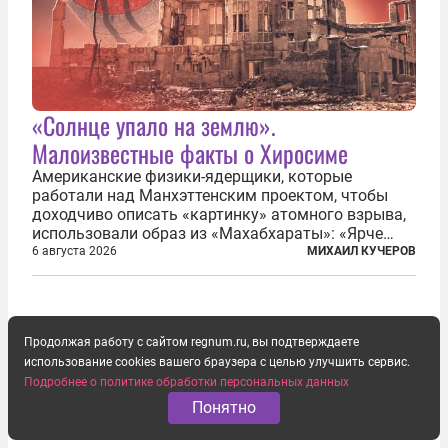
«Солнце упало на землю».
Малоизвестные факты о Хиросиме
Американские физики-ядерщики, которые
работали над Манхэттенским проектом, чтобы
доходчиво описать «картинку» атомного взрыва,
использовали образ из «Махабхараты»: «Ярче
тысячи солнц пылало это пламя». Не все жители
6 августа 2026
МИХАИЛ КУЧЕРОВ
японских городов Хиросимы и Нагасаки, на
которых США в августе 1945 года поставили...
Продолжая работу с сайтом regnum.ru, вы подтверждаете
использование cookies вашего браузера с целью улучшить сервис.
Подробнее о политике обработки персональных данных
Понятно