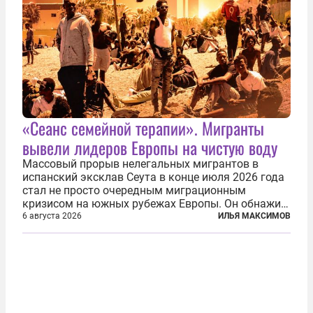
«Сеанс семейной терапии». Мигранты
вывели лидеров Европы на чистую воду
Массовый прорыв нелегальных мигрантов в
испанский эксклав Сеута в конце июля 2026 года
стал не просто очередным миграционным
кризисом на южных рубежах Европы. Он обнажил
фундаментальный раскол внутри Евросоюза,
6 августа 2026
ИЛЬЯ МАКСИМОВ
продемонстрировав, что десятилетиями
выстраивавшаяся миграционная политика ЕС
зашла в...