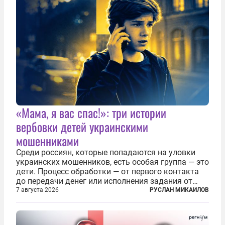
«Мама, я вас спас!»: три истории
вербовки детей украинскими
мошенниками
Среди россиян, которые попадаются на уловки
украинских мошенников, есть особая группа — это
дети. Процесс обработки — от первого контакта
до передачи денег или исполнения задания от
кураторов может занять от двух часов до
7 августа 2026
РУСЛАН МИКАИЛОВ
нескольких месяцев. Детей превращают в
послушных исполнителей, которые...