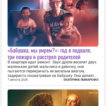
«Бабушка, мы умрем?»: год в подвале,
три пожара и расстрел родителей
В квартире идет ремонт. Звук дрели веселит двух
маленьких детей, мальчика и девочку, они
пытаются перекричать ее веселым визгом,
задиристо посматривая на бабушку. Она делает
им замечание, но внуки чувствуют, что она
7 августа 2026
ЕКАТЕРИНА ЛЫМАРЕНКО
сердится невсерьез. И это правда: дрель, конечно,
сверлит противно, но всё...