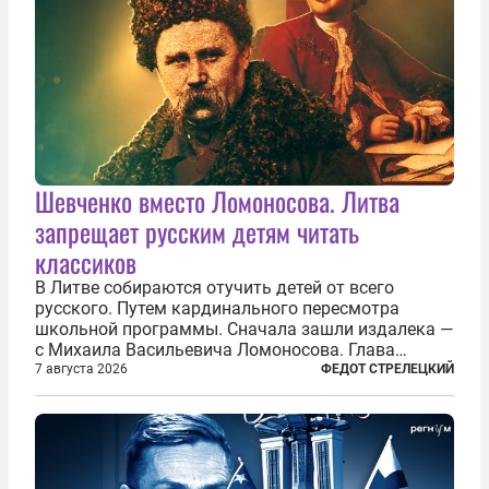
Шевченко вместо Ломоносова. Литва
запрещает русским детям читать
классиков
В Литве собираются отучить детей от всего
русского. Путем кардинального пересмотра
школьной программы. Сначала зашли издалека —
с Михаила Васильевича Ломоносова. Глава
правительства Литвы Миндаугас Синкявичюс
7 августа 2026
ФЕДОТ СТРЕЛЕЦКИЙ
предложил исключить его тексты из программ
общего образования. Мотивировал он это тем,
что...