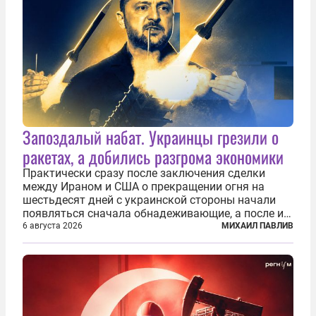
Запоздалый набат. Украинцы грезили о
ракетах, а добились разгрома экономики
Практически сразу после заключения сделки
между Ираном и США о прекращении огня на
шестьдесят дней с украинской стороны начали
появляться сначала обнадеживающие, а после и
вовсе бравурные заявления про некий «перелом»
6 августа 2026
МИХАИЛ ПАВЛИВ
в войне. Вероятно, в сознании первых лиц
киевского режима и стоящих за ними...