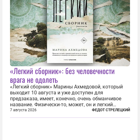
«Легкий сборник»: без человечности
врага не одолеть
«Легкий сборник» Марины Ахмедовой, который
выходит 10 августа и уже доступен для
предзаказа, имеет, конечно, очень обманчивое
название. Физически-то, может, он и легкий
относительно. Но метафизически —
7 августа 2026
ФЕДОТ СТРЕЛЕЦКИЙ
безотносительно тяжелый. Десять рассказов,
каждый из которых напрямую или косвенно (в
основном —...