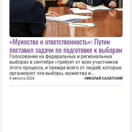
«Мужество и ответственность»: Путин
поставил задачи по подготовке к выборам
Голосование на федеральных и региональных
выборах в сентябре «требует от всех участников
этого процесса, и прежде всего от людей, которые
организуют эти выборы, мужества и
ответственного отношения к формированию
6 августа 2026
НИКОЛАЙ САЛАТСКИЙ
власти», — подчеркнул президент Владимир Путин
на состоявшейся 5 августа в Кремле...