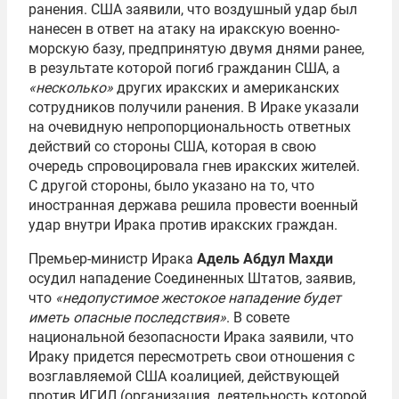
ранения. США заявили, что воздушный удар был
нанесен в ответ на атаку на иракскую военно-
морскую базу, предпринятую двумя днями ранее,
в результате которой погиб гражданин США, а
«несколько»
других иракских и американских
сотрудников получили ранения. В Ираке указали
на очевидную непропорциональность ответных
действий со стороны США, которая в свою
очередь спровоцировала гнев иракских жителей.
С другой стороны, было указано на то, что
иностранная держава решила провести военный
удар внутри Ирака против иракских граждан.
Премьер-министр Ирака
Адель Абдул Махди
осудил нападение Соединенных Штатов, заявив,
что
«недопустимое жестокое нападение будет
иметь опасные последствия»
. В совете
национальной безопасности Ирака заявили, что
Ираку придется пересмотреть свои отношения с
возглавляемой США коалицией, действующей
против ИГИЛ (организация, деятельность которой