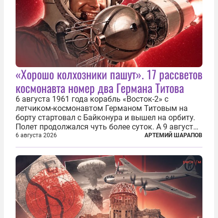
«Хорошо колхозники пашут». 17 рассветов
космонавта номер два Германа Титова
6 августа 1961 года корабль «Восток-2» с
летчиком-космонавтом Германом Титовым на
борту стартовал с Байконура и вышел на орбиту.
Полет продолжался чуть более суток. А 9 августа
второй человек в космосе получил звезду Героя
6 августа 2026
АРТЕМИЙ ШАРАПОВ
Советского Союза и орден Ленина. Миссия Титова
зачастую находится несколько...