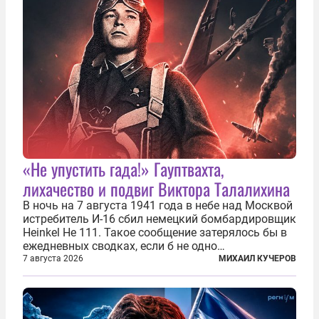
«Не упустить гада!» Гауптвахта,
лихачество и подвиг Виктора Талалихина
В ночь на 7 августа 1941 года в небе над Москвой
истребитель И-16 сбил немецкий бомбардировщик
Heinkel He 111. Такое сообщение затерялось бы в
ежедневных сводках, если б не одно
обстоятельство. Это был один из первых в
7 августа 2026
МИХАИЛ КУЧЕРОВ
истории отечественной авиации ночных таранов.
У пилота — младшего лейтенанта...