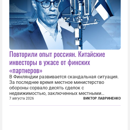
Повторили опыт россиян. Китайские
инвесторы в ужасе от финских
«партнеров»
В Финляндии развивается скандальная ситуация.
За последнее время местное министерство
обороны сорвало десять сделок с
недвижимостью, заключенных местными
фирмами с китайским капиталом. Чиновники
7 августа 2026
ВИКТОР ЛАВРИНЕНКО
заявили, что они могли заключаться с целью
создания в Финляндии шпионской сети, чтобы
следить за...