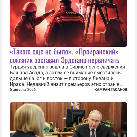
«Такого еще не было». «Проиранский»
союзник заставил Эрдогана нервничать
Турция уверенно зашла в Сирию после свержения
Башара Асада, а затем ее внимание сместилось
дальше на юг и восток — в сторону Ливана и
Ирака. Недавний визит премьеров этих стран в
Анкару, договоры об участии турецкой компании
6 августа 2026
КАМРАН ГАСАНОВ
TPAO в разработке нефти иракского Киркука и
«Дороги развития» подтверждают...