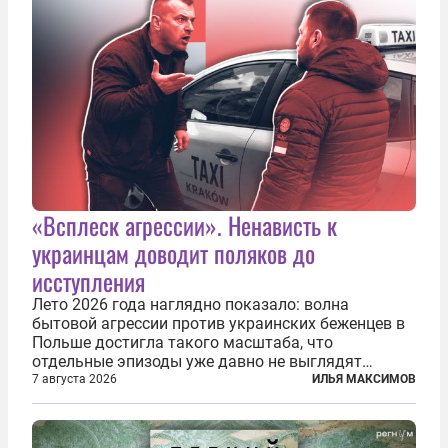
«Всплеск агрессии». Ненависть к
украинцам доводит поляков до
исступления
Лето 2026 года наглядно показало: волна
бытовой агрессии против украинских беженцев в
Польше достигла такого масштаба, что
отдельные эпизоды уже давно не выглядят
случайными. Поляки, судя по происходящему,
7 августа 2026
ИЛЬЯ МАКСИМОВ
буквально теряют рассудок от ненависти к
украинским беженцам, и каждый новый случай
по-своему...