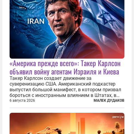
«Америка прежде всего»: Такер Карлсон
объявил войну агентам Израиля и Киева
Такер Карлсон создает движение за
суверенизацию США. Американский подкастер
выпустил большой манифест, в котором призвал
бороться с иностранным влиянием в Штатах, в
первую очередь имея в виду Израиль. А также
6 августа 2026
МАЛЕК ДУДАКОВ
прекратить заморские войны, выплатить
репарации Ирану, остановить прием мигрантов...