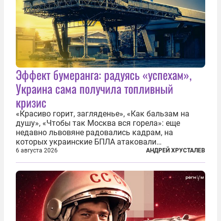
Эффект бумеранга: радуясь «успехам»,
Украина сама получила топливный
кризис
«Красиво горит, загляденье», «Как бальзам на
душу», «Чтобы так Москва вся горела»: еще
недавно львовяне радовались кадрам, на
которых украинские БПЛА атаковали
нефтеперерабатывающие предприятия России. В
6 августа 2026
АНДРЕЙ ХРУСТАЛЕВ
скором времени оказалось, что в «эту игру можно
играть вдвоем» — российские дроны только за...