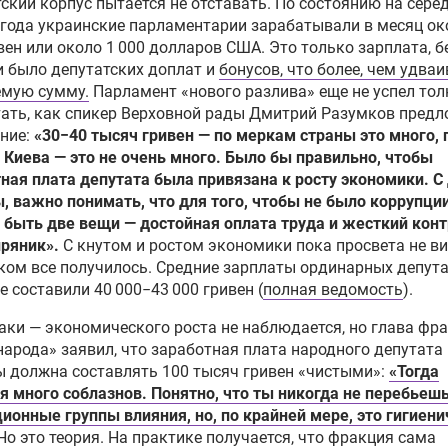
ский корпус пытается не отставать. По состоянию на сере
 года украинские парламентарии зарабатывали в месяц ок
вен или около 1 000 долларов США. Это только зарплата, б
и было депутатских доплат и
бонусов, что более, чем удва
емую сумму.
Парламент «нового разлива» еще не успел то
ать, как спикер Верховной рады Дмитрий Разумков пред
ние:
«30−40 тысяч гривен — по меркам страны это много, 
Киева — это не очень много. Было бы правильно, чтобы
ная плата депутата была привязана к росту экономики. С
, важно понимать, что для того, чтобы не было коррупции
быть две вещи — достойная оплата труда и жесткий конт
пряник».
С кнутом и ростом экономики пока просвета не ви
ком все получилось. Средние зарплаты ординарных депута
е составили 40 000−43 000 гривен (
полная ведомость
).
аки — экономического роста не наблюдается, но глава фр
народа» заявил, что заработная плата народного депутата
 должна составлять 100 тысяч гривен «чистыми»:
«Тогда
я много соблазнов. Понятно, что ты никогда не перебьеш
ионные группы влияния, но, по крайней мере, это гигиен
Но это теория. На практике получается, что фракция сама