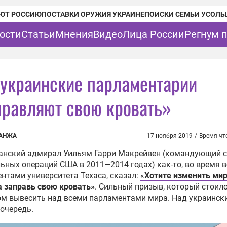
ЮТ РОССИЮ
ПОСТАВКИ ОРУЖИЯ УКРАИНЕ
ПОИСКИ СЕМЬИ УСОЛЬ
ости
Статьи
Мнения
Видео
Лица России
Регнум 
 украинские парламентарии
правляют свою кровать»
ГАНЖА
17 ноября 2019
/
Время чт
анский адмирал Уильям Гарри Макрейвен (командующий 
ьных операций США в 2011—2014 годах) как-то, во время 
ентами университета Техаса, сказал:
«
Хотите изменить ми
 заправь свою кровать»
. Сильный призыв, который стоил
м вывесить над всеми парламентами мира. Над украинск
очередь.