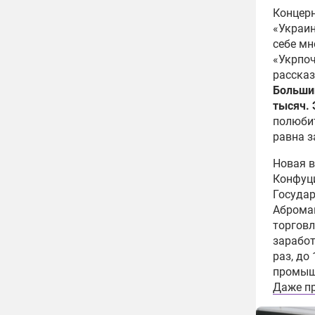
Концерн
«Украин
себе мн
«Укрпоч
рассказ
Большин
тысяч. 
полюбит
равна з
Новая в
Конфуци
Государ
Абромав
торговл
зарабо
раз, до
промышл
Даже пр