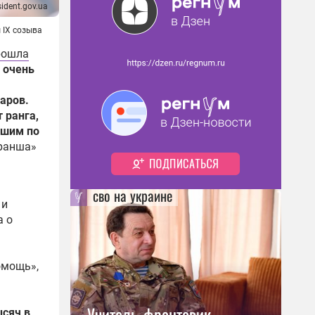
sident.gov.ua
 IX созыва
рошла
 очень
аров.
 ранга,
дшим по
транша»
сво на украине
 и
а о
омощь»,
Учитель-фронтовик,
ысяч в