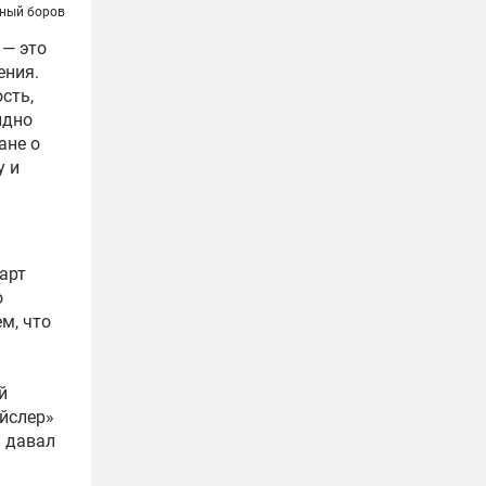
ный боров
 — это
ения.
сть,
ыдно
ане о
у и
арт
о
м, что
й
айслер»
» давал