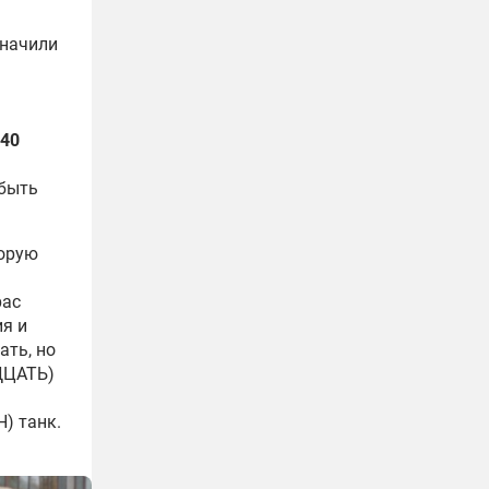
значили
 40
 быть
торую
рас
я и
ать, но
ДЦАТЬ)
) танк.