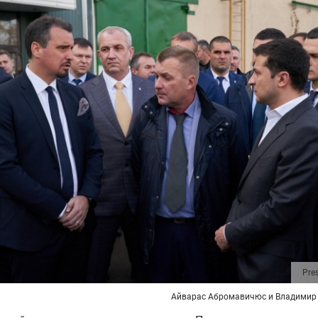
Pre
Айварас Абромавичюс и Владимир 