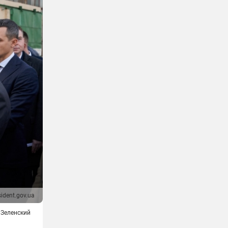
sident.gov.ua
Зеленский