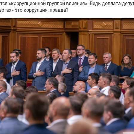
тся «коррупционной группой влияния». Ведь доплата депу
ертах» это коррупция, правда?