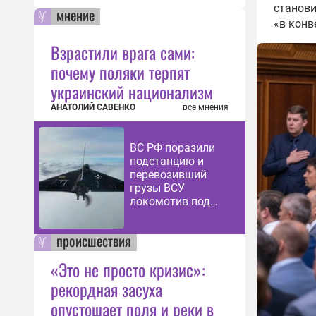
станови
мнение
«в конв
Взрастили врага сами:
почему поляки терпят
украинский национализм
АНАТОЛИЙ САВЕНКО
все мнения
ВС РФ поразили
подстанцию и
перевозивший
грузы ВСУ
локомотив под
Харьковом
происшествия
«Это не просто кризис»:
рекордная засуха
опустошает поля и реки в