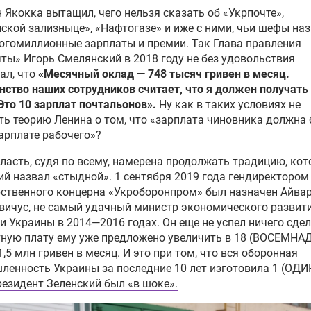
 Якокка вытащил, чего нельзя сказать об «Укрпочте»,
ской зализныце», «Нафтогазе» и иже с ними, чьи шефы на
огомиллионные зарплаты и премии. Так Глава правления
ты» Игорь Смелянский в 2018 году не без удовольствия
ал, что
«Месячный оклад — 748 тысяч гривен в месяц.
ство наших сотрудников считает, что я должен получать
Это 10 зарплат почтальонов».
Ну как в таких условиях не
ь теорию Ленина о том, что «зарплата чиновника должна
арплате рабочего»?
ласть, судя по всему, намерена продолжать традицию, ко
й назвал «стыдной». 1 сентября 2019 года гендиректором
ственного концерна «Укроборонпром» был назначен Айва
ичус, не самый удачный министр экономического развити
и Украины в 2014—2016 годах. Он еще не успел ничего сдел
тную плату ему уже предложено увеличить в 18 (ВОСЕМНА
 1,5 млн гривен в месяц. И это при том, что вся оборонная
енность Украины за последние 10 лет изготовила 1 (ОДИН
езидент Зеленский был «в шоке».