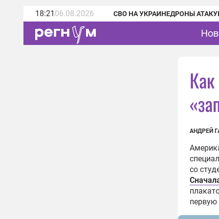
18:21
06.08.2026
СВО НА УКРАИНЕ
ДРОНЫ АТАКУ
Нов
Как
«за
АНДРЕЙ 
Америк
специал
со студ
Сначала
плакато
первую 