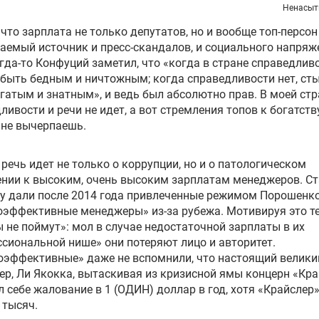
Ненасыт
что зарплата не только депутатов, но и вообще топ-персон
аемый источник и пресс-скандалов, и социального напряж
гда-то Конфуций заметил, что «когда в стране справедливо
быть бедным и ничтожным; когда справедливости нет, ст
гатым и знатным», и ведь был абсолютно прав. В моей стр
ливости и речи не идет, а вот стремления топов к богатств
 не вычерпаешь.
речь идет не только о коррупции, но и о патологическом
нии к высоким, очень высоким зарплатам менеджеров. Ст
у дали после 2014 года привлеченные режимом Порошенк
эффективные менеджеры» из-за рубежа. Мотивируя это те
 не поймут»: мол в случае недостаточной зарплаты в их
сиональной нише» они потеряют лицо и авторитет.
оэффективные» даже не вспомнили, что настоящий велики
р, Ли Якокка, вытаскивая из кризисной ямы концерн «Кр
 себе жалование в 1 (ОДИН) доллар в год, хотя «Крайслер
 тысяч.