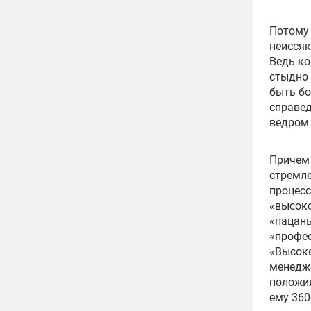
Потому 
неиссяк
Ведь ко
стыдно 
быть бо
справед
ведром
Причем 
стремле
процесс
«высоко
«пацаны
«профес
«Высок
менедже
положил
ему 360