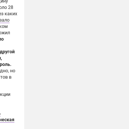
дину
оло 28
ез каких
ивало
лком
ложил
по
 другой
,
роль.
дно, но
тов в
акции
ь
ическая