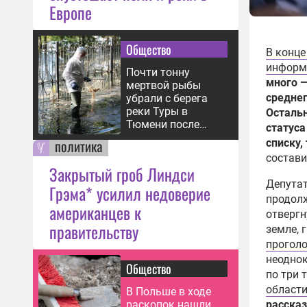
Европе
Общество
В конц
информ
Почти тонну
много —
мертвой рыбы
среднег
убрали с берега
реки Туры в
Остальн
Тюмени после
статуса
паводка
политика
списку
состави
Закрытый гроб Линдси
Депутат
Грэма* усилил недоверие
продолж
американцев к
отвергн
правительству
земле, 
проголо
неодно
Общество
по три 
области
В Польше в ходе
рассказ
раскопок нашли