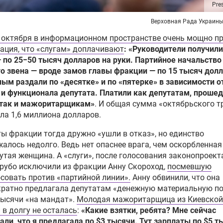
Pre
Верховная Рада Украины
е октября в информационном пространстве очень мощно п
ация, что «слугам» доплачивают
: «Руководители получили
 по 25−50 тысяч долларов на руки. Партийное начальство
о звена — вроде замов главы фракции — по 15 тысяч долл
ым раздали по «десятке» и по «пятерке» в зависимости от
 и функционала депутата. Платили как депутатам, проше
, так и мажоритарщикам»
. И общая сумма «октябрьского 
ла 1,6 миллиона долларов.
ы фракции тогда дружно «ушли в отказ», но единство
алось недолго. Ведь нет опаснее врага, чем оскорбленная
утая женщина. А «слуги», после голосования законопроект
грубо исключили из фракции Анну Скороход,
посмевшую
совать против «партийной линии».
Анну обвинили, что она
кратно предлагала депутатам «денежную материальную п
тысячи «на мандат».
Молодая мажоритарщица из Киевской
 в долгу не осталась
:
«Какие взятки, ребята? Мне сейчас
али, что я предлагала по $3 тысячи. Тут зарплаты по $5 т