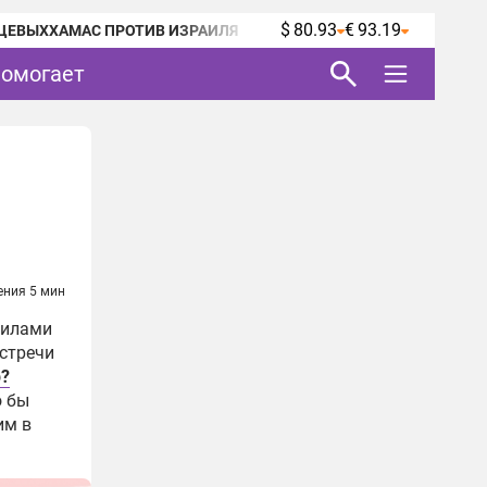
$ 80.93
€ 93.19
ЦЕВЫХ
ХАМАС ПРОТИВ ИЗРАИЛЯ
помогает
ения 5 мин
силами
встречи
р?
о бы
им в