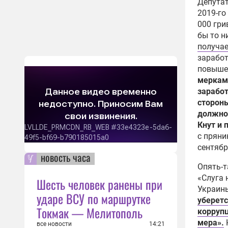
Депутат
2019-го
000 гри
бы то н
получа
заработ
повыше
меркам 
заработ
стороны
должно 
Кнут и 
с пряни
сентябр
новость часа
Опять-т
«Слуга 
Шесть человек ранены при
Украины
ударе ВСУ по маршрутке
уберетс
Токмак — Мелитополь
коррупц
мера».
все новости
14:21