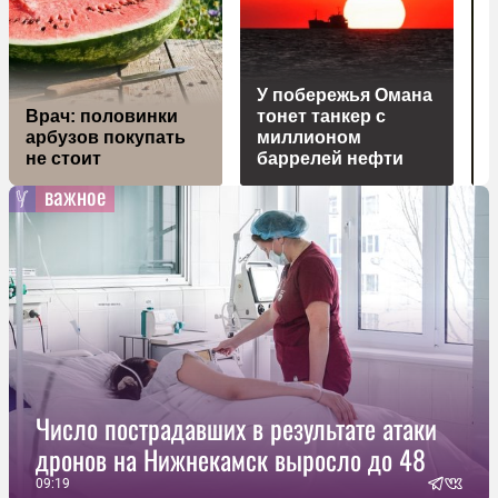
У побережья Омана
з
Врач: половинки
тонет танкер с
арбузов покупать
миллионом
не стоит
баррелей нефти
важное
Число пострадавших в результате атаки
дронов на Нижнекамск выросло до 48
09:19