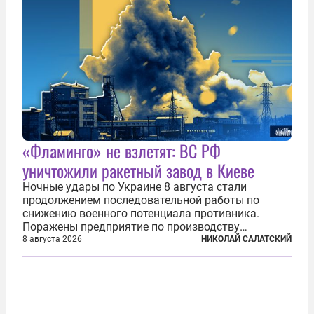
«Фламинго» не взлетят: ВС РФ
уничтожили ракетный завод в Киеве
Ночные удары по Украине 8 августа стали
продолжением последовательной работы по
снижению военного потенциала противника.
Поражены предприятие по производству
крылатых ракет, крупный склад топлива и два
8 августа 2026
НИКОЛАЙ САЛАТСКИЙ
сухогруза с военными грузами. Дополнительно
нанесены удары по объектам в ряде городов. В
Киеве...