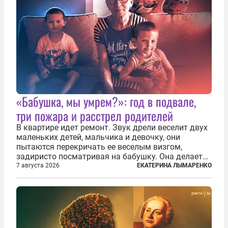
«Бабушка, мы умрем?»: год в подвале,
три пожара и расстрел родителей
В квартире идет ремонт. Звук дрели веселит двух
маленьких детей, мальчика и девочку, они
пытаются перекричать ее веселым визгом,
задиристо посматривая на бабушку. Она делает
им замечание, но внуки чувствуют, что она
7 августа 2026
ЕКАТЕРИНА ЛЫМАРЕНКО
сердится невсерьез. И это правда: дрель, конечно,
сверлит противно, но всё...