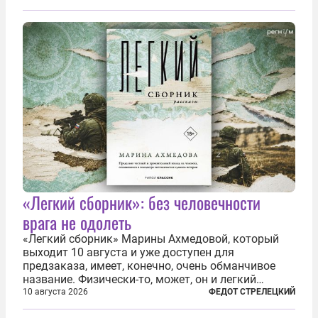
Речь идёт не просто о логотипе Sora или
Midjourney где-нибудь в углу, а о жёстком...
«Легкий сборник»: без человечности
врага не одолеть
«Легкий сборник» Марины Ахмедовой, который
выходит 10 августа и уже доступен для
предзаказа, имеет, конечно, очень обманчивое
название. Физически-то, может, он и легкий
относительно. Но метафизически —
10 августа 2026
ФЕДОТ СТРЕЛЕЦКИЙ
безотносительно тяжелый. Десять рассказов,