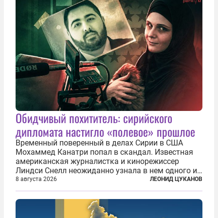
Обидчивый похититель: сирийского
дипломата настигло «полевое» прошлое
Временный поверенный в делах Сирии в США
Мохаммед Канатри попал в скандал. Известная
американская журналистка и кинорежиссер
Линдси Снелл неожиданно узнала в нем одного из
бандитов, похитивших ее в сирийском Алеппо в
8 августа 2026
ЛЕОНИД ЦУКАНОВ
2016 году. Журналистка убеждена, что Канатри, в
то время известный под подпольным...