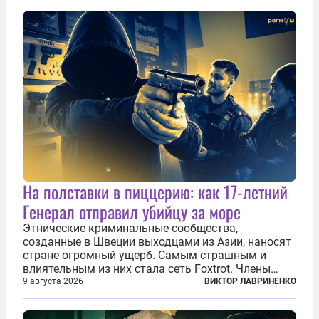
На полставки в пиццерию: как 17-летний
Генерал отправил убийцу за море
Этнические криминальные сообщества,
созданные в Швеции выходцами из Азии, наносят
стране огромный ущерб. Самым страшным и
влиятельным из них стала сеть Foxtrot. Члены
этой сети не только убивают и грабят шведов,
9 августа 2026
ВИКТОР ЛАВРИНЕНКО
подсаживают их на наркотики, но и совершают
нечто еще даже более страшное — массово...