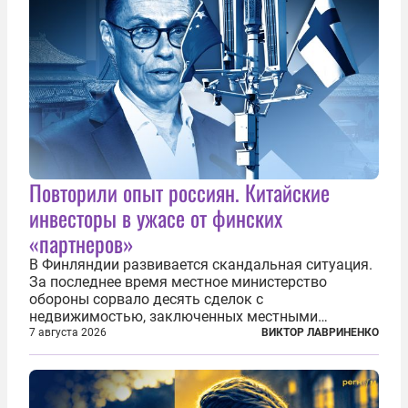
Повторили опыт россиян. Китайские
инвесторы в ужасе от финских
«партнеров»
В Финляндии развивается скандальная ситуация.
За последнее время местное министерство
обороны сорвало десять сделок с
недвижимостью, заключенных местными
фирмами с китайским капиталом. Чиновники
7 августа 2026
ВИКТОР ЛАВРИНЕНКО
заявили, что они могли заключаться с целью
создания в Финляндии шпионской сети, чтобы
следить за...