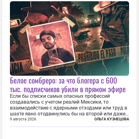
каждый из которых напрямую или косвенно (в
основном —...
Белое сомбреро: за что блогера с 600
тыс. подписчиков убили в прямом эфире
Если бы списки самых опасных профессий
создавались с учетом реалий Мексики, то
взаимодействие с ядерными отходами или труд в
шахте явно отодвинулись бы на второй или даже
третий план. А вот блогерам, журналистам и
9 августа 2026
ОЛЬГА КУЗНЕЦОВА
музыкантам пришлось бы выйти вперед. В
Кульякане, столице штата Синалоа, прямо во...