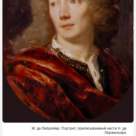
Ж. де Лабрюйер. Портрет, приписываемый кисти Н. де
Ларжильера