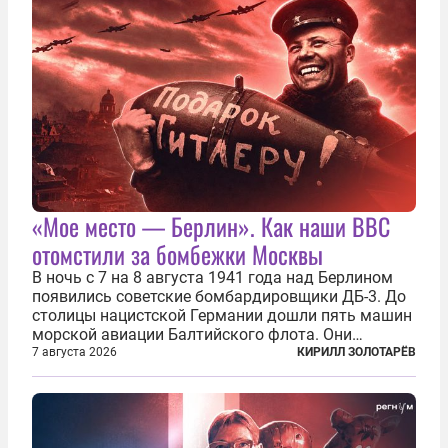
«Мое место — Берлин». Как наши ВВС
отомстили за бомбежки Москвы
В ночь с 7 на 8 августа 1941 года над Берлином
появились советские бомбардировщики ДБ-3. До
столицы нацистской Германии дошли пять машин
морской авиации Балтийского флота. Они
сбросили бомбы на город, который в тот момент
7 августа 2026
КИРИЛЛ ЗОЛОТАРЁВ
жил в полной уверенности, что война идет где-то
далеко на востоке, Красная...