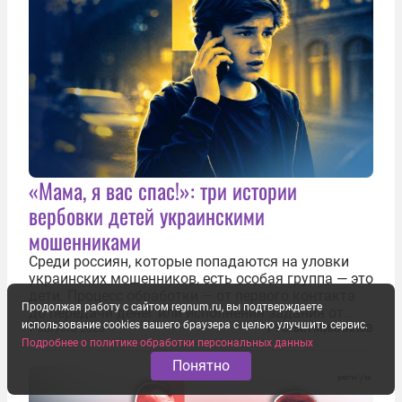
«Мама, я вас спас!»: три истории
вербовки детей украинскими
мошенниками
Среди россиян, которые попадаются на уловки
украинских мошенников, есть особая группа — это
дети. Процесс обработки — от первого контакта
Продолжая работу с сайтом regnum.ru, вы подтверждаете
до передачи денег или исполнения задания от
использование cookies вашего браузера с целью улучшить сервис.
кураторов может занять от двух часов до
7 августа 2026
РУСЛАН МИКАИЛОВ
Подробнее о политике обработки персональных данных
нескольких месяцев. Детей превращают в
послушных исполнителей, которые...
Понятно