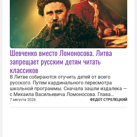
Шевченко вместо Ломоносова. Литва
запрещает русским детям читать
классиков
В Литве собираются отучить детей от всего
русского. Путем кардинального пересмотра
школьной программы. Сначала зашли издалека —
с Михаила Васильевича Ломоносова. Глава
правительства Литвы Миндаугас Синкявичюс
7 августа 2026
ФЕДОТ СТРЕЛЕЦКИЙ
предложил исключить его тексты из программ
общего образования. Мотивировал он это тем,
что...