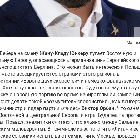
Маттео
Вебера на смену
Жану-Клоду Юнкеру
пугает Восточную и
ьную Европу, опасающихся «германизации» Европейского
ьного диктата Берлина. Это может быть интересно и Польш
 часто ассоциируется со странами этого региона в
стоянии «Европе двух скоростей» и немецко-французском
. Хотя и тут хватает своих нюансов. Судя по всему, ставку 
йскую народную партию во время избирательной кампании
ает делать такой «возмутитель спокойствия», как венгер
-министр и лидер партии «Фидес»
Виктор Орбан
.
Что озна
Восточной и Центральной Европы и игры Будапешта проти
. Правда, аналитики считают, что альянс между Сальвин
ким маловероятен. В том числе из-за того, что «Лига» и ее
ские союзники испытывают симпатии к Москве, проводят