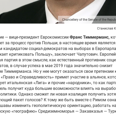
Chancellery of the Senate of the Repub
Станислав 
ие — вице-президент Еврокомиссии
Франс Тиммерманс
,
ко
ет за процесс против Польши, в настоящее время является
м кандидатом социал-демократов на выборах в Европарла
ает критиковать Польшу», заключает Чапутович. Европе
я партия в этом смысле, как естественный противник соци
тов, в случае успеха в мае 2019 года значительно снизит
е Тиммерманса. Но у нее могут оказаться свои претензии к
 «Право и Справедливость» примет участие в альянсе, кот
ет итальянская «Лига» и прочие «народники», то как парт
ель получит куда большие возможности влиять на вырабо
олитики. Однако сможет ли новая коалиция получить хот
ющий пакет голосов? К тому же быть вместе с Римом озн
шавы изменить геополитическую ориентацию, работать н
нскую «географию» Средиземноморья — Закавказья — Турк