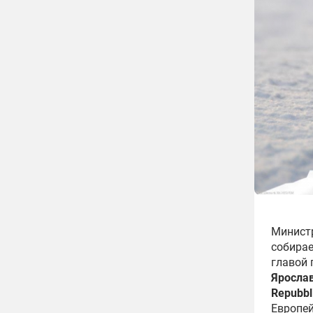
Министр
собирае
главой 
Яросла
Repubbl
Европей