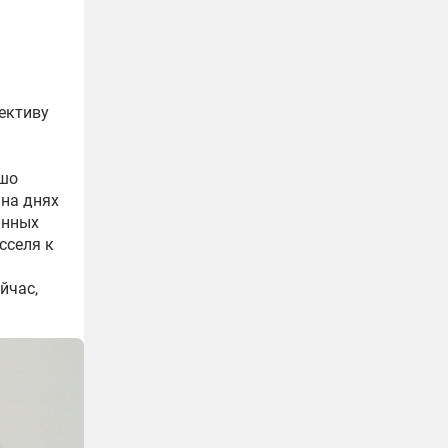
ективу
ошо
 на днях
анных
сселя к
йчас,