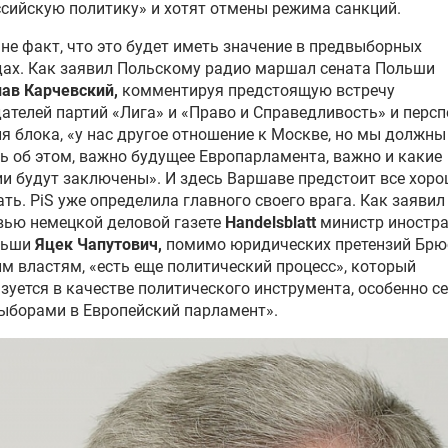
сийскую политику» и хотят отмены режима санкций.
не факт, что это будет иметь значение в предвыборных
ах. Как заявил Польскому радио маршал сената Польши
лав Карчевский
,
комментируя предстоящую встречу
ателей партий «Лига» и «Право и Справедливость» и персп
я блока, «у нас другое отношение к Москве, но мы должны
ь об этом, важно будущее Европарламента, важно и какие
и будут заключены». И здесь Варшаве предстоит все хор
ть. PiS уже определила главного своего врага. Как заявил
вью немецкой деловой газете
Handelsblatt
министр иностр
льши
Яцек Чапутович
,
помимо юридических претензий Брю
м властям, «есть еще политический процесс», который
зуется в качестве политического инструмента, особенно се
ыборами в Европейский парламент».