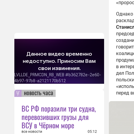
«пророс
Однако 
расклад
Станис
председ
создани
говорит
коалици
продума
в интер
дел По
польски
«исполь
новость часа
перед в
ВС РФ поразили три судна,
перевозивших грузы для
ВСУ в Чёрном море
все новости
05:12