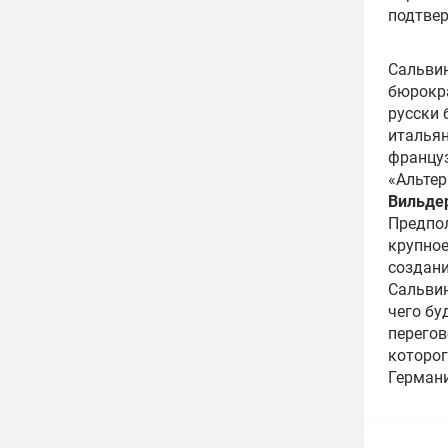
подтвер
Сальвин
бюрокра
русски 
итальян
францу
«Альтер
Вильде
Предпол
крупное
создани
Сальвин
чего бу
перегов
которог
Герман