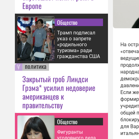
Европе
Общество
Трамп подписал
указ о запрете
«родильного
На остр
туризма» ради
«отвеча
гражданства США
ведущи
политика
продолж
народна
Закрытый гроб Линдси
демокра
Грэма* усилил недоверие
давлени
Если же
американцев к
формиру
правительству
учредит
общей п
блокиру
Общество
для Вар
Фигуранты
италья
уголовного дела