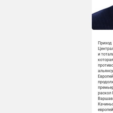
Приход 
Централ
и тотал
которая
противо
альянсу
Европе
продолж
премьер
раскол 
Варшавы
Качиньс
европей