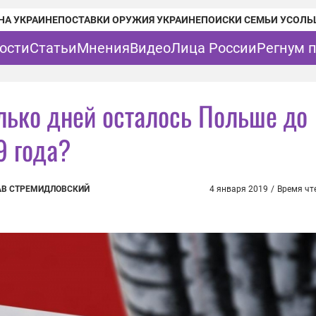
НА УКРАИНЕ
ПОСТАВКИ ОРУЖИЯ УКРАИНЕ
ПОИСКИ СЕМЬИ УСОЛЬ
ости
Статьи
Мнения
Видео
Лица России
Регнум 
лько дней осталось Польше до
9 года?
АВ СТРЕМИДЛОВСКИЙ
4 января 2019
/
Время чт