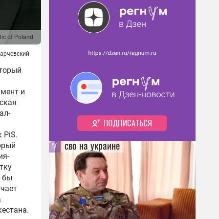
lic of Poland
Карчевский
торый
мент и
йская
ал-
 PiS.
сво на украине
орый
ия-
тку
я бы
ачает
а
естана.