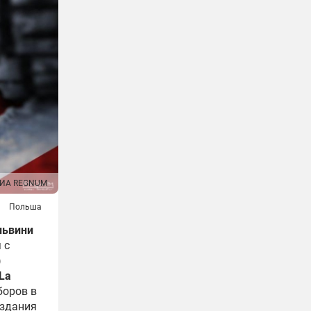
ИА REGNUM
Польша
львини
 с
)
La
боров в
издания