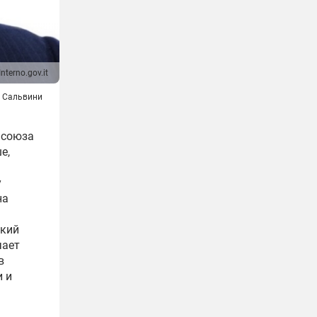
Interno.gov.it
 Сальвини
 союза
е,
у
на
ский
чает
в
и и