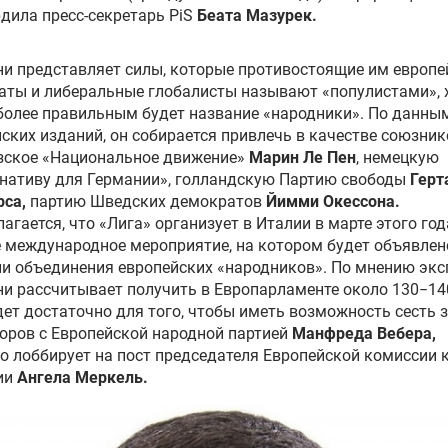
дила пресс-секретарь PiS
Беата Мазурек
.
и представляет силы, которые противостоящие им европе
ты и либеральные глобалисты называют «популистами», х
более правильным будет название «народники». По данны
ских изданий, он собирается привлечь в качестве союзник
зское «Национальное движение»
Марин Ле Пен
, немецкую
нативу для Германии», голландскую Партию свободы
Герт
рса
,
партию Шведских демократов
Йимми Окессона
.
агается, что «Лига» организует в Италии в марте этого год
 международное мероприятие, на котором будет объявлен
и объединения европейских «народников». По мнению экс
и рассчитывает получить в Европарламенте около 130−14
дет достаточно для того, чтобы иметь возможность сесть з
оров с Европейской народной партией
Манфреда Вебера
,
о лоббирует на пост председателя Европейской комиссии 
ии
Ангела Меркель
.