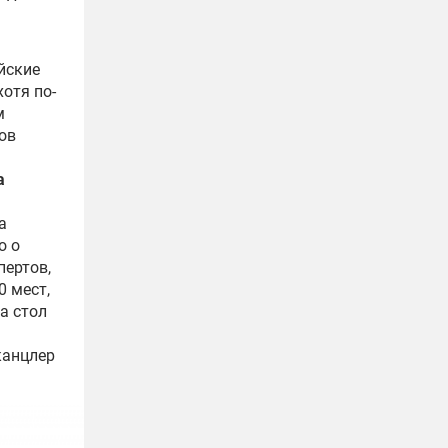
йские
отя по-
м
ов
а
а
о о
пертов,
0 мест,
а стол
канцлер