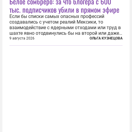
Белое сомбреро: за что блогера с 600
тыс. подписчиков убили в прямом эфире
Если бы списки самых опасных профессий
создавались с учетом реалий Мексики, то
взаимодействие с ядерными отходами или труд в
шахте явно отодвинулись бы на второй или даже
третий план. А вот блогерам, журналистам и
9 августа 2026
ОЛЬГА КУЗНЕЦОВА
музыкантам пришлось бы выйти вперед. В
Кульякане, столице штата Синалоа, прямо во...