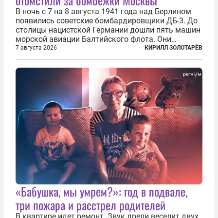
В ночь с 7 на 8 августа 1941 года над Берлином
появились советские бомбардировщики ДБ-3. До
столицы нацистской Германии дошли пять машин
морской авиации Балтийского флота. Они
сбросили бомбы на город, который в тот момент
7 августа 2026
КИРИЛЛ ЗОЛОТАРЁВ
жил в полной уверенности, что война идет где-то
далеко на востоке, Красная...
«Бабушка, мы умрем?»: год в подвале,
три пожара и расстрел родителей
В квартире идет ремонт. Звук дрели веселит двух