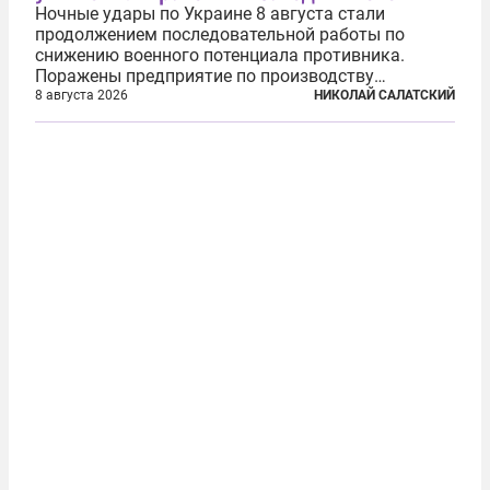
Ночные удары по Украине 8 августа стали
продолжением последовательной работы по
снижению военного потенциала противника.
Поражены предприятие по производству
крылатых ракет, крупный склад топлива и два
8 августа 2026
НИКОЛАЙ САЛАТСКИЙ
сухогруза с военными грузами. Дополнительно
нанесены удары по объектам в ряде городов. В
Киеве...