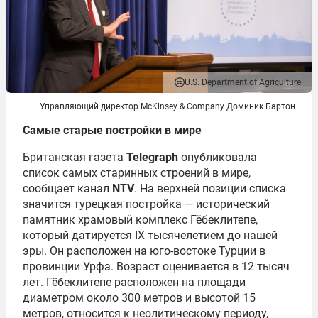
U.S. Department of Agriculture
Управляющий директор McKinsey & Company Доминик Бартон
Самые старые постройки
в мире
Британская газета
Telegraph
опубликовала
список самых старинных строений в мире,
сообщает канал
NTV
. На верхней позиции списка
значится турецкая постройка — исторический
памятник храмовый комплекс Гёбеклитепе,
который датируется IX тысячелетием до нашей
эры. Он расположен на юго-востоке Турции в
провинции Урфа. Возраст оценивается в 12 тысяч
лет. Гёбеклитепе расположен на площади
диаметром около 300 метров и высотой 15
метров, относится к неолитическому периоду,