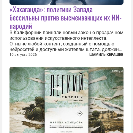
«Хахаганда»: политики Запада
бессильны против высмеивающих их ИИ-
пародий
В Калифорнии приняли новый закон о прозрачном
использовании искусственного интеллекта.
Отныне любой контент, созданный с помощью
нейросетей и доступный жителям штата, должен
получать обязательную цифровую маркировку.
10 августа 2026
ШАМИЛЬ КЕРАШЕВ
Речь идёт не просто о логотипе Sora или
Midjourney где-нибудь в углу, а о жёстком...