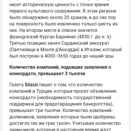
несет историческую ценность с точки зрения
первого культового сооружения. В этом регионе
было обнаружено около 20 храмов, и до сих пор
на поверхность было извлечено только шесть из
них. На втором месте в списке значится
французский Курган Барненес (4850 г. до н. э).
Третью позицию занял Сардинский зиккурат
(Святилище в Монте д’Аккодди) в Италии, который
был построен в 4000−3650 годах до нашей эры.
Количество компаний, подавших заявления о
конкордато,
превышает 3 тысячи
Газета
Sözcü
пишет о том, что количество
компаний в Турции, которые просят объявления
конкордато (необходимость государственной
поддержки для предотвращения банкротства),
превышает три тысячи. Количество компаний-
должников, заявления которых были одобрены,
достигло тех же трех тысяч. Учитывая количество
заемщиков, которые в настоящее время ждут