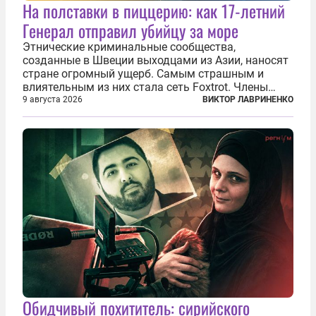
На полставки в пиццерию: как 17-летний
Генерал отправил убийцу за море
Этнические криминальные сообщества,
созданные в Швеции выходцами из Азии, наносят
стране огромный ущерб. Самым страшным и
влиятельным из них стала сеть Foxtrot. Члены
этой сети не только убивают и грабят шведов,
9 августа 2026
ВИКТОР ЛАВРИНЕНКО
подсаживают их на наркотики, но и совершают
нечто еще даже более страшное — массово...
Обидчивый похититель: сирийского