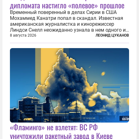
дипломата настигло «полевое» прошлое
Временный поверенный в делах Сирии в США
Мохаммед Канатри попал в скандал. Известная
американская журналистка и кинорежиссер
Линдси Снелл неожиданно узнала в нем одного из
бандитов, похитивших ее в сирийском Алеппо в
8 августа 2026
ЛЕОНИД ЦУКАНОВ
2016 году. Журналистка убеждена, что Канатри, в
то время известный под подпольным...
«Фламинго» не взлетят: ВС РФ
уничтожили ракетный завод в Киеве