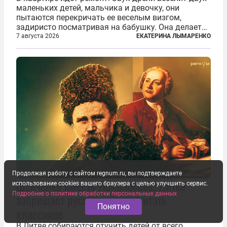
маленьких детей, мальчика и девочку, они
пытаются перекричать ее веселым визгом,
задиристо посматривая на бабушку. Она делает
им замечание, но внуки чувствуют, что она
7 августа 2026
ЕКАТЕРИНА ЛЫМАРЕНКО
сердится невсерьез. И это правда: дрель, конечно,
сверлит противно, но всё...
Продолжая работу с сайтом regnum.ru, вы подтверждаете
Шевченко вместо Ломоносова. Литва
использование cookies вашего браузера с целью улучшить сервис.
Подробнее о политике обработки персональных данных
запрещает русским детям читать
Понятно
классиков
В Литве собираются отучить детей от всего