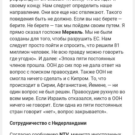
своему концу. Нам следует определить наше
направление. Они все еще нас отвлекают. Такого
поведения быть не должно. Если вы нас берете —
берите. Не берете — так мы пойдем своим путем. Я
прямо сказал госпоже
Меркель
. Мы не были
созданы для того, чтобы разрушить ЕС. Нам
следует просто пойти и спросить, что решили 81
миллион человек. Не всю правду можно говорить
где угодно». И далее: «Эпоха пяти постоянных
членов прошла. ООН до сих пор не дала ответ на
вопрос с поиском правосудия. Также ООН не
смогла ничего сделать и с Кипром. То, что
происходит в Сирии, Афганистане, Йемене, — ни
один вопрос не был решен. Правосудие рухнуло во
всем мире. Если Израиль отказался, никто в ООН
ничего не говорит. Если одна из пяти постоянных
стран говорит «нет», вопрос закрывается».
Сотрудничество
с Нидерландами
Согласно сообщению
NTV
, министр иностранных