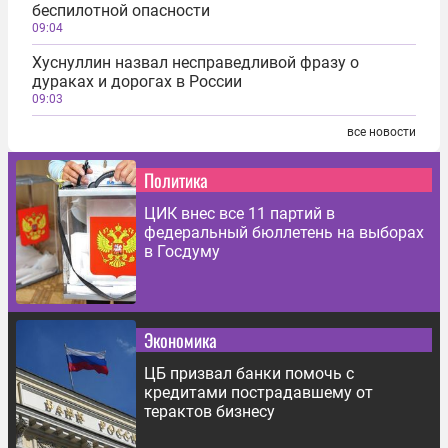
беспилотной опасности
09:04
Хуснуллин назвал несправедливой фразу о
дураках и дорогах в России
09:03
все новости
Политика
ЦИК внес все 11 партий в
федеральный бюллетень на выборах
в Госдуму
Экономика
ЦБ призвал банки помочь с
кредитами пострадавшему от
терактов бизнесу