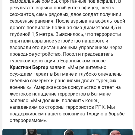
самодельные бомбы, спрятанные под асфальт. В
результате взрыва погиб унтер-офицер, шесть
сержантов, семь рядовых, двое солдат получили
серьезные ранения. После взрыва на асфальтовой
дороге появилась большая яма диаметром 4,5 и
глубиной 1,5 метра. Выяснилось, что террористы
спрятали взрывное устройство на дороге и
взорвали его дистанционным управлением через
проводное устройство. Посол и председатель
турецкой делегации в Европейском союзе
Кристиан Бергер
заявил: «Мы решительно
осуждаем теракт в Батмане и глубоко опечалены
гибелью семерых и ранениями двоих турецких
военных». Американское консульство в ответ на
жестокое нападение террористов в Батмане
заявило: «Мы должны положить конец
нападениям со стороны террористов РПК. Мы
поддерживаем нашего союзника Турцию в борьбе
с терроризмом».