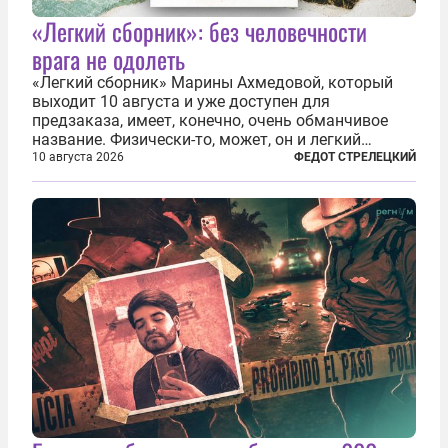
«Легкий сборник»: без человечности
врага не одолеть
«Легкий сборник» Марины Ахмедовой, который
выходит 10 августа и уже доступен для
предзаказа, имеет, конечно, очень обманчивое
название. Физически-то, может, он и легкий
относительно. Но метафизически —
10 августа 2026
ФЕДОТ СТРЕЛЕЦКИЙ
безотносительно тяжелый. Десять рассказов,
каждый из которых напрямую или косвенно (в
основном —...