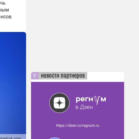
ичь
вным
ансов
новости партнеров
berturk.com