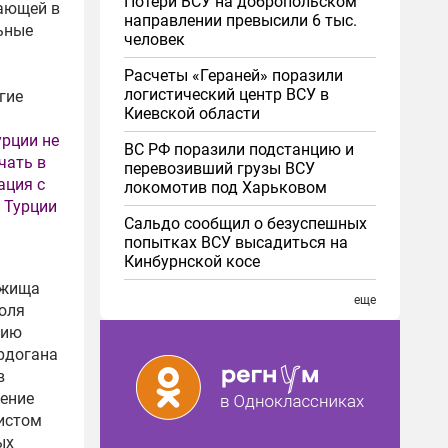
Потери ВСУ на добропольском
вающей в
направлении превысили 6 тыс.
ьные
человек
Расчеты «Гераней» поразили
логистический центр ВСУ в
гие
Киевской области
урции не
ВС РФ поразили подстанцию и
чать в
перевозивший грузы ВСУ
ация с
локомотив под Харьковом
 Турции
Сальдо сообщил о безуспешных
попытках ВСУ высадиться на
Кинбурнской косе
ежища
еще
юля
нию
Эрдогана
в
ение
листом
ых