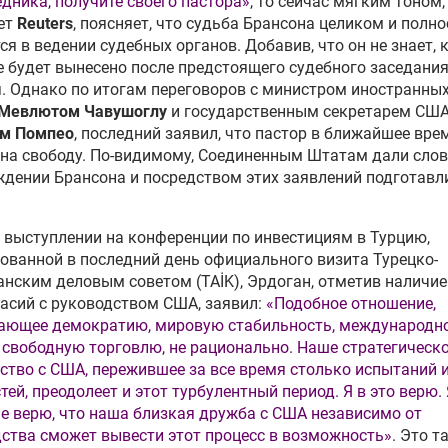
дника, получите своего пастора»
, то сейчас мягким тоном,
ет
Reuters
, поясняет, что судьба Брансона целиком и полн
ся в ведении судебных органов. Добавив, что он не знает, 
 будет вынесено после предстоящего судебного заседания
. Однако по итогам переговоров с министром иностранных
Мевлютом Чавушоглу
и государственным секретарем СШ
м Помпео
, последний заявил, что пастор в ближайшее вре
на свободу. По-видимому, Соединенным Штатам дали слов
дении Брансона и посредством этих заявлений подготав
 выступлении на конференции по инвестициям в Турцию,
ованной в последний день официального визита Турецко-
нским деловым советом (TAİK), Эрдоган, отметив наличие
асий с руководством США, заявил:
«Подобное отношение,
ающее демократию, мировую стабильность, международн
 свободную торговлю, не рационально. Наше стратегическ
ство с США, пережившее за все время столько испытаний 
тей, преодолеет и этот турбулентный период. Я в это верю.
е верю, что наша близкая дружба с США независимо от
ства сможет вывести этот процесс в возможность»
. Это т