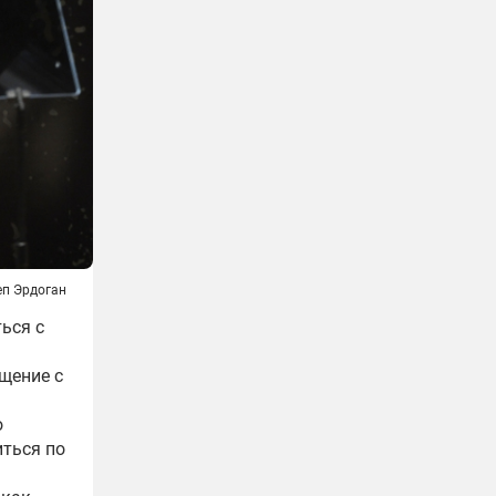
п Эрдоган
ься с
щение с
о
ться по