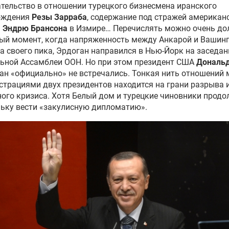
тельство в отношении турецкого бизнесмена иранского
ождения
Резы Зарраба
, содержание под стражей американ
а
Эндрю Брансона
в Измире… Перечислять можно очень дол
ый момент, когда напряженность между Анкарой и Вашин
а своего пика, Эрдоган направился в Нью-Йорк на заседан
ьной Ассамблеи ООН. Но при этом президент США
Дональ
ан «официально» не встречались. Тонкая нить отношений
трациями двух президентов находится на грани разрыва и
ого кризиса. Хотя Белый дом и турецкие чиновники прод
ьку вести «закулисную дипломатию».