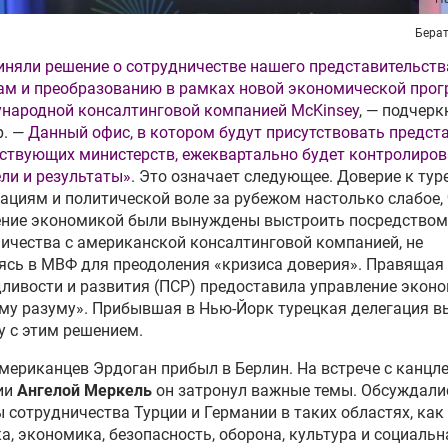
Бера
няли решение о сотрудничестве нашего представительств
ам и преобразованию в рамках новой экономической про
народной консалтинговой компанией McKinsey
, — подчерк
р. —
Данный офис, в котором будут присутствовать предст
ствующих министерств, ежеквартально будет контролиров
ли и результаты»
. Это означает следующее. Доверие к ту
ациям и политической воле за рубежом настолько слабое,
ение экономикой были вынуждены выстроить посредством
ичества с американской консалтинговой компанией, не
сь в МВФ для преодоления «кризиса доверия». Правящая
ливости и развития (ПСР) предоставила управление экон
у разуму». Прибывшая в Нью-Йорк турецкая делегация в
у с этим решением.
мериканцев Эрдоган прибыл в Берлин. На встрече с канцл
ии
Ангелой Меркель
он затронул важные темы. Обсуждали
 сотрудничества Турции и Германии в таких областях, как
а, экономика, безопасность, оборона, культура и социальн