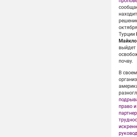
пропове
сообща
находит
решение
октября
Турции
Майкло
выйдет 
освобож
почву.
В своем
организ
америка
разногл
подрыв
право и
партнер
труднос
искренн
руковод