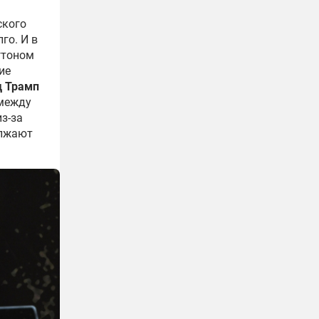
ского
го. И в
гтоном
ие
д Трамп
 между
з-за
олжают