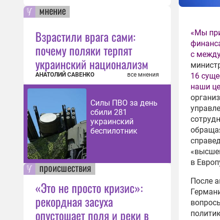
мнение
Взрастили врага сами:
«Мы при
финанс
почему поляки терпят
с между
украинский национализм
минист
16 суще
АНАТОЛИЙ САВЕНКО
все мнения
наши це
организ
Силы ПВО за день
управл
сбили 281
сотрудн
украинский
обращая
беспилотник
справед
«высшем
в Европ
происшествия
После а
«Это не просто кризис»:
Герман
рекордная засуха
вопросы
опустошает поля и реки в
политик