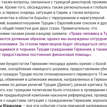
а также вопросы, связанные с турецкой диаспорой, прожи
и. Кроме того, обсуждались также региональные и глобал
, в первую очередь ситуация в Сирии, а также вопросы
ичества в области борьбы с терроризмом и нерегулярной
ей, взаимоотношения Турции с Европейским союзом и дру
 общей повестки дня двух стран. Примечательно, что
кими часами ранее канцлер заявила:
«Права человека в Т
аются должным образом, однако мы вынуждены сотрудни
кономики. За столом переговоров будет обсуждаться ситу
щимися в тюрьмах Турции гражданами Германии, а также
т предоставлена постоянная финансовая помощь»
.
ие бундестагом Германии геноцида армян, кризис с базой
ик, оскорбления немецкого шоумена, предоставление уб
 граждан Турции после спланированного переворота 15 и
да, обвинения в шпионаже имамов, направленных в Герма
нием по делам религий Турции (Диянет), резкая критика 
ого, как турецким политикам было отказано в проведении 
ии предвыборной кампании накануне референдума, провед
и с нацистами, ситуация с гражданином Германии, журна
м Юджелем
— все эти события стали причиной напряженн