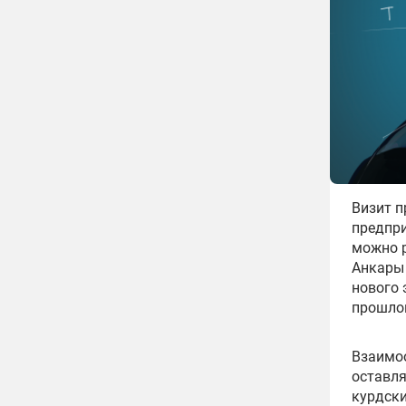
Визит п
предпри
можно 
Анкары 
нового 
прошлой
Взаимо
оставля
курдск