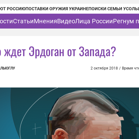
ЮТ РОССИЮ
ПОСТАВКИ ОРУЖИЯ УКРАИНЕ
ПОИСКИ СЕМЬИ УСОЛЬ
ости
Статьи
Мнения
Видео
Лица России
Регнум 
о ждет Эрдоган от Запада?
АЛЫОГЛУ
2 октября 2018
/
Время чт