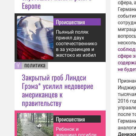
сфера, 
Европе
Германи
события
Происшествия
сотрудн
миграци
Пьяный поляк
вопросы
принял двух
несколь
соотечественнико
соблюд
в за украинцев и
жестоко их избил
сфере э
содержа
политика
не буде
Закрытый гроб Линдси
Признан
Грэма* усилил недоверие
Инджирл
американцев к
тысячам
правительству
2016 го
управле
после т
Происшествия
Герман
аналоги
Ребенок и
Денизо
женщина погибли