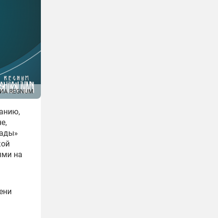
ИА REGNUM
анию,
е,
кады»
кой
ями на
ени