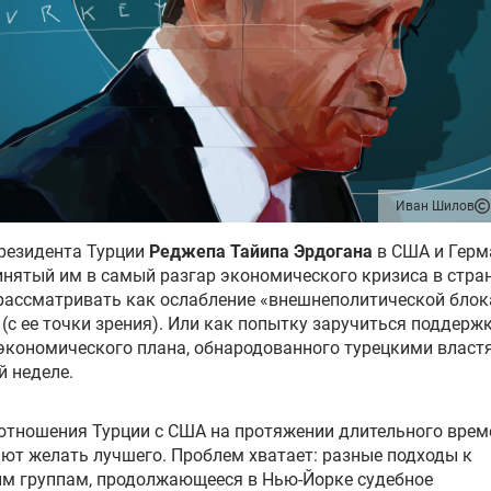
Иван Шилов
резидента Турции
Реджепа Тайипа Эрдогана
в США и Герм
нятый им в самый разгар экономического кризиса в стран
рассматривать как ослабление «внешнеполитической бло
(с ее точки зрения). Или как попытку заручиться поддерж
экономического плана, обнародованного турецкими власт
 неделе.
отношения Турции с США на протяжении длительного врем
ют желать лучшего. Проблем хватает: разные подходы к
им группам, продолжающееся в Нью-Йорке судебное