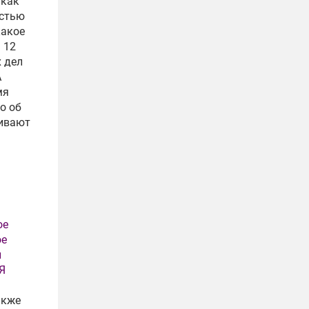
 как
остью
какое
 12
 дел
А
мя
о об
ливают
ое
ое
и
 Я
акже