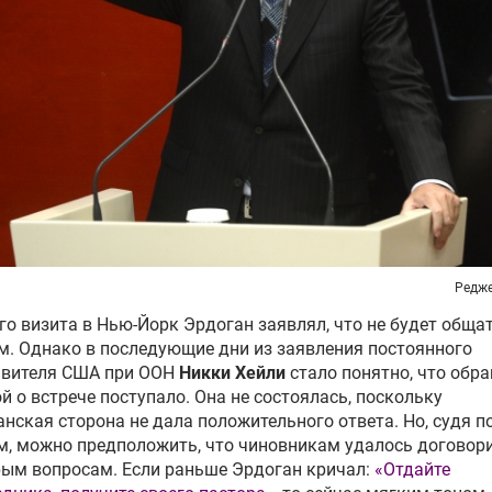
Редже
го визита в Нью-Йорк Эрдоган заявлял, что не будет общат
. Однако в последующие дни из заявления постоянного
авителя США при ООН
Никки Хейли
стало понятно, что обра
й о встрече поступало. Она не состоялась, поскольку
нская сторона не дала положительного ответа. Но, судя п
, можно предположить, что чиновникам удалось договори
ым вопросам. Если раньше Эрдоган кричал:
«Отдайте