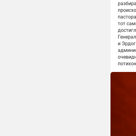
разбира
происх
пастор
тот сам
достигл
Генерал
и Эрдог
админис
очевидн
потихон