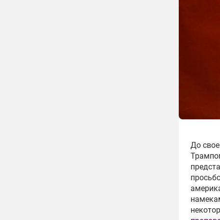
До свое
Трампом
предст
просьбо
америка
намекам
некотор