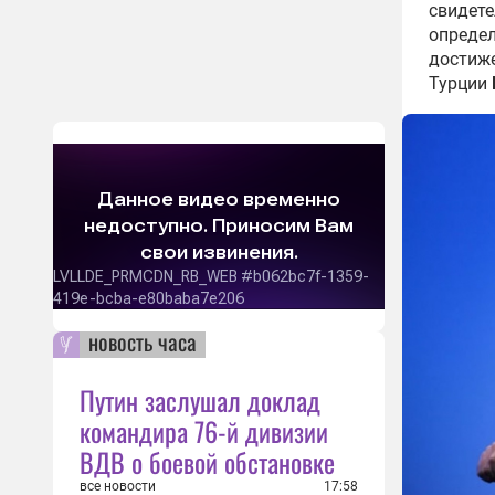
свидете
определ
достиже
Турции
новость часа
Путин заслушал доклад
командира 76-й дивизии
ВДВ о боевой обстановке
все новости
17:58