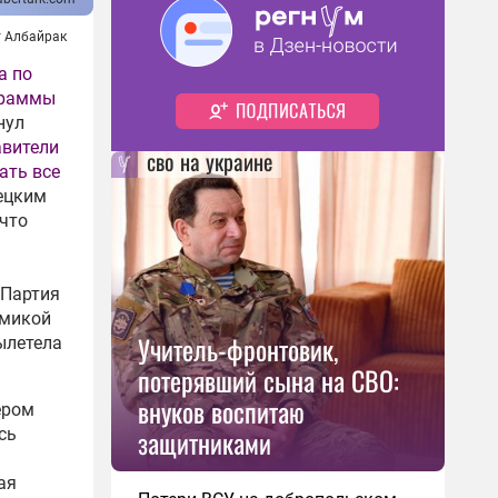
т Албайрак
а по
граммы
нул
авители
сво на украине
ать все
рецким
 что
 Партия
омикой
Учитель-фронтовик,
ылетела
потерявший сына на СВО:
внуков воспитаю
ером
защитниками
сь
ая