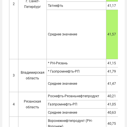
г. Санкт-
2
Татнефть
41,17
42,
Петербург
Среднее значение
41,57
39,
* РН-Рязань
41,15
38,
* Газпромнефть-РП
41,79
38,
Владимирская
3
область
Среднее значение
41,47
38,
Роснефть-Рязаньнефтепродукт
40,21
37,
Рязанская
4
Газпромнефть-РП
41,05
37,
область
Среднее значение
40,63
37,
Воронежнефтепродукт (РН-
40,75
39,
Воронеж)