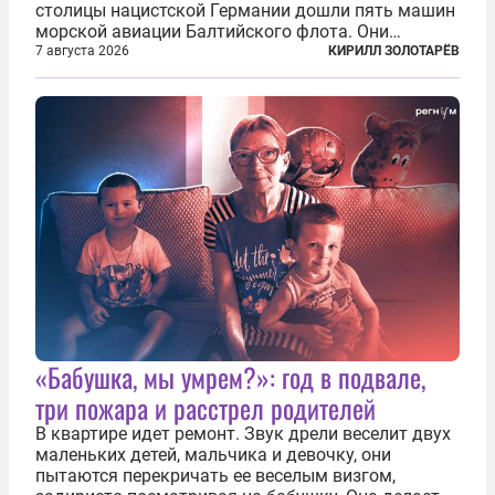
столицы нацистской Германии дошли пять машин
морской авиации Балтийского флота. Они
сбросили бомбы на город, который в тот момент
7 августа 2026
КИРИЛЛ ЗОЛОТАРЁВ
жил в полной уверенности, что война идет где-то
далеко на востоке, Красная...
«Бабушка, мы умрем?»: год в подвале,
три пожара и расстрел родителей
В квартире идет ремонт. Звук дрели веселит двух
маленьких детей, мальчика и девочку, они
пытаются перекричать ее веселым визгом,