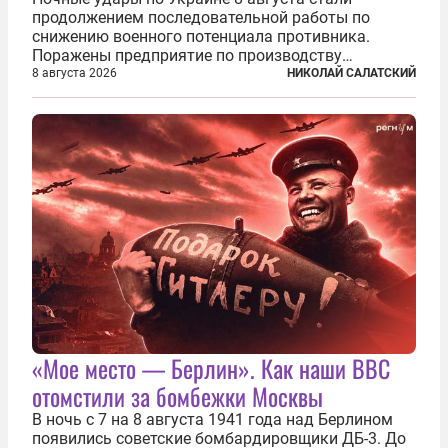
продолжением последовательной работы по
снижению военного потенциала противника.
Поражены предприятие по производству
крылатых ракет, крупный склад топлива и два
8 августа 2026
НИКОЛАЙ САЛАТСКИЙ
сухогруза с военными грузами. Дополнительно
нанесены удары по объектам в ряде городов. В
Киеве...
«Мое место — Берлин». Как наши ВВС
отомстили за бомбежки Москвы
В ночь с 7 на 8 августа 1941 года над Берлином
появились советские бомбардировщики ДБ-3. До