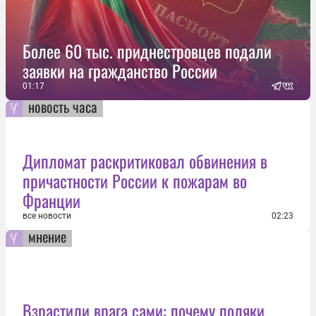
Более 60 тыс. приднестровцев подали
заявки на гражданство России
01:17
новость часа
Дипломат раскритиковал обвинения в
причастности России к пожарам во
Франции
все новости
02:23
мнение
Взрастили врага сами: почему поляки