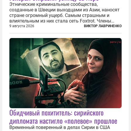
Этнические криминальные сообщества,
созданные в Швеции выходцами из Азии, наносят
стране огромный ущерб. Самым страшным и
влиятельным из них стала сеть Foxtrot. Члены
этой сети не только убивают и грабят шведов,
9 августа 2026
ВИКТОР ЛАВРИНЕНКО
подсаживают их на наркотики, но и совершают
нечто еще даже более страшное — массово...
Обидчивый похититель: сирийского
дипломата настигло «полевое» прошлое
Временный поверенный в делах Сирии в США