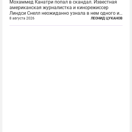
Мохаммед Канатри попал в скандал. Известная
американская журналистка и кинорежиссер
Линдси Снелл неожиданно узнала в нем одного из
бандитов, похитивших ее в сирийском Алеппо в
8 августа 2026
ЛЕОНИД ЦУКАНОВ
2016 году. Журналистка убеждена, что Канатри, в
то время известный под подпольным...