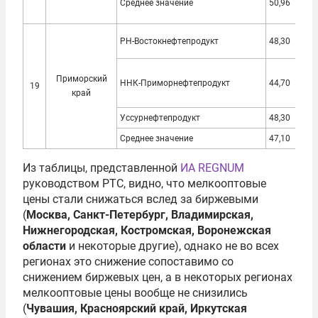
Среднее значение
50,96
46,
РН-Востокнефтепродукт
48,30
42,
Приморский
ННК-Приморнефтепродукт
44,70
41,
19
край
Уссурнефтепродукт
48,30
42,
Среднее значение
47,10
42,
Из таблицы, представленной
ИА REGNUM
руководством РТС, видно, что мелкооптовые
цены стали снижаться вслед за биржевыми
(
Москва, Санкт-Петербург, Владимирская,
Нижнегородская, Костромская, Воронежская
области
и некоторые другие), однако не во всех
регионах это снижение сопоставимо со
снижением биржевых цен, а в некоторых регионах
мелкооптовые цены вообще не снизились
(
Чувашия, Красноярский край, Иркутская