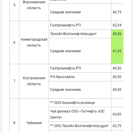
Воронежская
5
область
Среднее значение
40,75
39,
Газпромнефть-РП
42,34
40,
Лукойл-Волганефтепродукт
40,36
38,
Нижегородская
6
область
Среднее значение
41,35
39,
Газпромнефть-РП
40,50
37,
РН-Ярославль
40,50
37,
Костромская
7
область
Среднее значение
40,50
37,
** ООО Башнефть-розница
38,
Чув.филиал ООО «Татнефть АЗС
43,00
40,
Центр»
8
Чувашия
** ООО Лукойл-Волганефтепродукт
42,70
41,