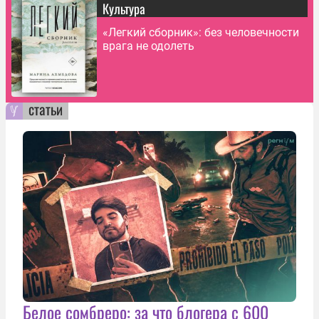
Культура
«Легкий сборник»: без человечности
врага не одолеть
статьи
Белое сомбреро: за что блогера с 600