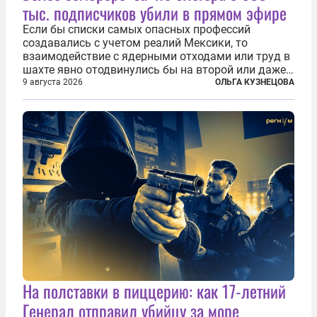
тыс. подписчиков убили в прямом эфире
Если бы списки самых опасных профессий
создавались с учетом реалий Мексики, то
взаимодействие с ядерными отходами или труд в
шахте явно отодвинулись бы на второй или даже
третий план. А вот блогерам, журналистам и
9 августа 2026
ОЛЬГА КУЗНЕЦОВА
музыкантам пришлось бы выйти вперед. В
Кульякане, столице штата Синалоа, прямо во...
На полставки в пиццерию: как 17-летний
Генерал отправил убийцу за море