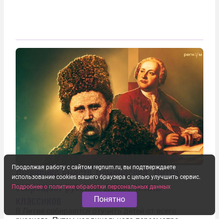
Шевченко вместо Ломоносова. Литва
Продолжая работу с сайтом regnum.ru, вы подтверждаете
использование cookies вашего браузера с целью улучшить сервис.
запрещает русским детям читать
Подробнее о политике обработки персональных данных
классиков
Понятно
В Литве собираются отучить детей от всего