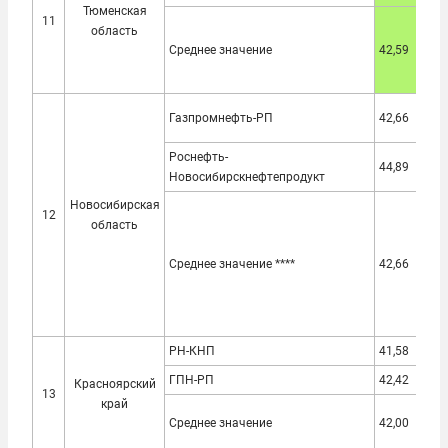
Тюменская
11
область
Среднее значение
42,59
38,
Газпромнефть-РП
42,66
38,
Роснефть-
44,89
40,
Новосибирскнефтепродукт
Новосибирская
12
область
Среднее значение ****
42,66
38,
РН-КНП
41,58
38,
ГПН-РП
42,42
39,
Красноярский
13
край
Среднее значение
42,00
38,