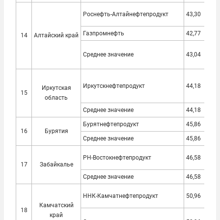
Роснефть-Алтайнефтепродукт
43,30
39,
Газпромнефть
42,77
38,
14
Алтайский край
Среднее значение
43,04
39,
Иркутскнефтепродукт
44,18
39,
Иркутская
15
область
Среднее значение
44,18
39,
Бурятнефтепродукт
45,86
40,
16
Бурятия
Среднее значение
45,86
40,
РН-Востокнефтепродукт
46,58
41,
17
Забайкалье
Среднее значение
46,58
41,
ННК-Камчатнефтепродукт
50,96
46,
Камчатский
18
край