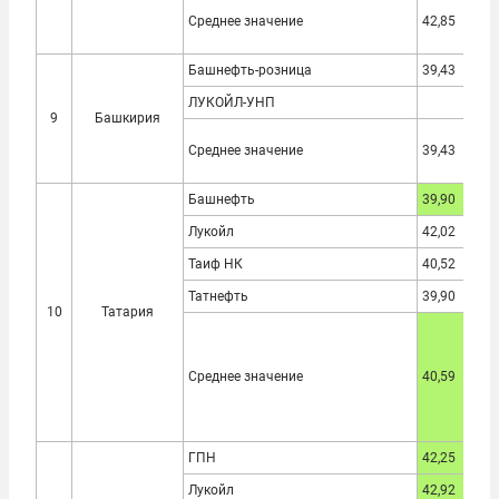
Среднее значение
42,85
40,
Башнефть-розница
39,43
36,
ЛУКОЙЛ-УНП
9
Башкирия
Среднее значение
39,43
36,
Башнефть
39,90
37,
Лукойл
42,02
39,
Таиф НК
40,52
37,
Татнефть
39,90
10
Татария
Среднее значение
40,59
37,
ГПН
42,25
38,
Лукойл
42,92
38,