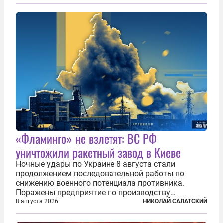
«Фламинго» не взлетят: ВС РФ
уничтожили ракетный завод в Киеве
Ночные удары по Украине 8 августа стали
продолжением последовательной работы по
снижению военного потенциала противника.
Поражены предприятие по производству
крылатых ракет, крупный склад топлива и два
8 августа 2026
НИКОЛАЙ САЛАТСКИЙ
сухогруза с военными грузами. Дополнительно
нанесены удары по объектам в ряде городов. В