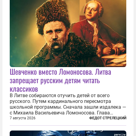
Шевченко вместо Ломоносова. Литва
запрещает русским детям читать
классиков
В Литве собираются отучить детей от всего
русского. Путем кардинального пересмотра
школьной программы. Сначала зашли издалека —
с Михаила Васильевича Ломоносова. Глава
правительства Литвы Миндаугас Синкявичюс
7 августа 2026
ФЕДОТ СТРЕЛЕЦКИЙ
предложил исключить его тексты из программ
общего образования. Мотивировал он это тем,
что...