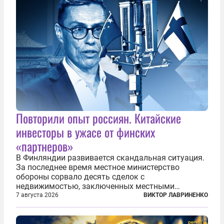
Повторили опыт россиян. Китайские
инвесторы в ужасе от финских
«партнеров»
В Финляндии развивается скандальная ситуация.
За последнее время местное министерство
обороны сорвало десять сделок с
недвижимостью, заключенных местными
фирмами с китайским капиталом. Чиновники
7 августа 2026
ВИКТОР ЛАВРИНЕНКО
заявили, что они могли заключаться с целью
создания в Финляндии шпионской сети, чтобы