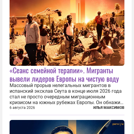
«Сеанс семейной терапии». Мигранты
вывели лидеров Европы на чистую воду
Массовый прорыв нелегальных мигрантов в
испанский эксклав Сеута в конце июля 2026 года
стал не просто очередным миграционным
кризисом на южных рубежах Европы. Он обнажил
фундаментальный раскол внутри Евросоюза,
6 августа 2026
ИЛЬЯ МАКСИМОВ
продемонстрировав, что десятилетиями
выстраивавшаяся миграционная политика ЕС
зашла в...