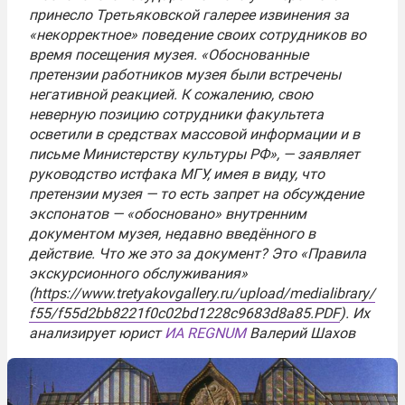
принесло Третьяковской галерее извинения за
«некорректное» поведение своих сотрудников во
время посещения музея. «Обоснованные
претензии работников музея были встречены
негативной реакцией. К сожалению, свою
неверную позицию сотрудники факультета
осветили в средствах массовой информации и в
письме Министерству культуры РФ», — заявляет
руководство истфака МГУ, имея в виду, что
претензии музея — то есть запрет на обсуждение
экспонатов — «обосновано» внутренним
документом музея, недавно введённого в
действие. Что же это за документ? Это «Правила
экскурсионного обслуживания»
(
https://www.tretyakovgallery.ru/upload/medialibrary/
f55/f55d2bb8221f0c02bd1228c9683d8a85.PDF
). Их
анализирует юрист
ИА REGNUM
Валерий Шахов