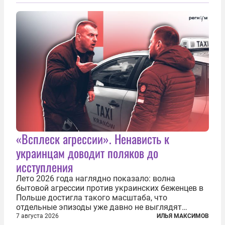
«Всплеск агрессии». Ненависть к
украинцам доводит поляков до
исступления
Лето 2026 года наглядно показало: волна
бытовой агрессии против украинских беженцев в
Польше достигла такого масштаба, что
отдельные эпизоды уже давно не выглядят
случайными. Поляки, судя по происходящему,
7 августа 2026
ИЛЬЯ МАКСИМОВ