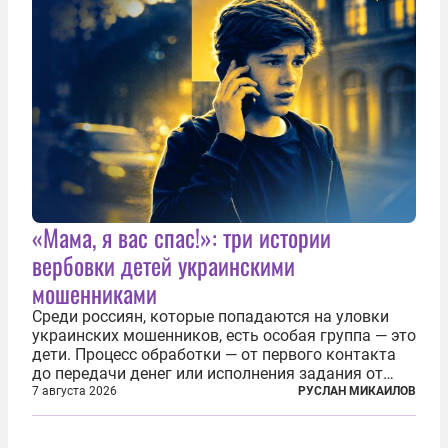
следить за...
«Мама, я вас спас!»: три истории
вербовки детей украинскими
мошенниками
Среди россиян, которые попадаются на уловки
украинских мошенников, есть особая группа — это
дети. Процесс обработки — от первого контакта
до передачи денег или исполнения задания от
кураторов может занять от двух часов до
7 августа 2026
РУСЛАН МИКАИЛОВ
нескольких месяцев. Детей превращают в
послушных исполнителей, которые...