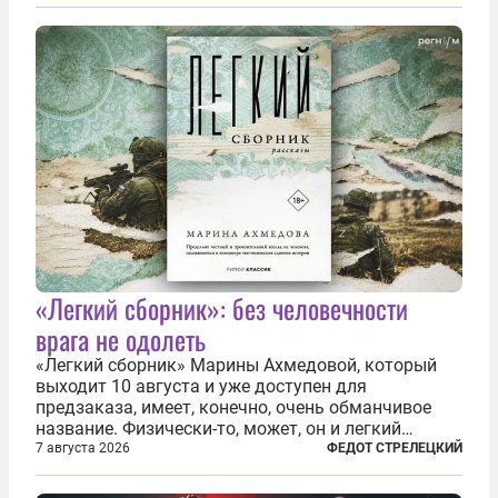
буквально теряют рассудок от ненависти к
украинским беженцам, и каждый новый случай
по-своему...
«Легкий сборник»: без человечности
врага не одолеть
«Легкий сборник» Марины Ахмедовой, который
выходит 10 августа и уже доступен для
предзаказа, имеет, конечно, очень обманчивое
название. Физически-то, может, он и легкий
относительно. Но метафизически —
7 августа 2026
ФЕДОТ СТРЕЛЕЦКИЙ
безотносительно тяжелый. Десять рассказов,
каждый из которых напрямую или косвенно (в