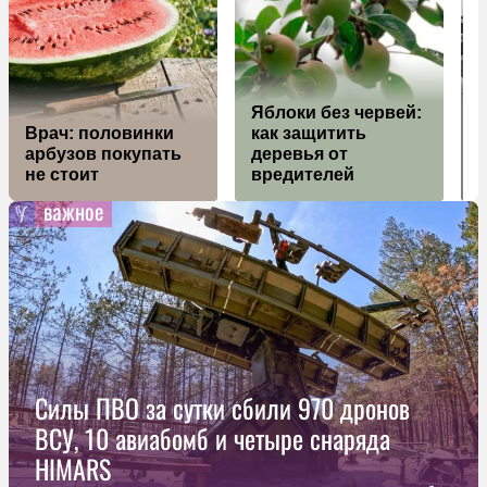
Яблоки без червей:
П
Врач: половинки
как защитить
арбузов покупать
деревья от
з
не стоит
вредителей
важное
Силы ПВО за сутки сбили 970 дронов
ВСУ, 10 авиабомб и четыре снаряда
HIMARS