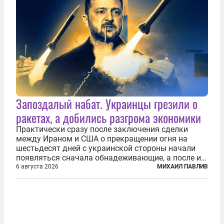
Запоздалый набат. Украинцы грезили о
ракетах, а добились разгрома экономики
Практически сразу после заключения сделки
между Ираном и США о прекращении огня на
шестьдесят дней с украинской стороны начали
появляться сначала обнадеживающие, а после и
вовсе бравурные заявления про некий «перелом»
6 августа 2026
МИХАИЛ ПАВЛИВ
в войне. Вероятно, в сознании первых лиц
киевского режима и стоящих за ними...