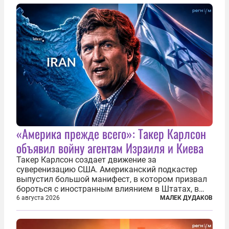
«Америка прежде всего»: Такер Карлсон
объявил войну агентам Израиля и Киева
Такер Карлсон создает движение за
суверенизацию США. Американский подкастер
выпустил большой манифест, в котором призвал
бороться с иностранным влиянием в Штатах, в
первую очередь имея в виду Израиль. А также
6 августа 2026
МАЛЕК ДУДАКОВ
прекратить заморские войны, выплатить
репарации Ирану, остановить прием мигрантов...