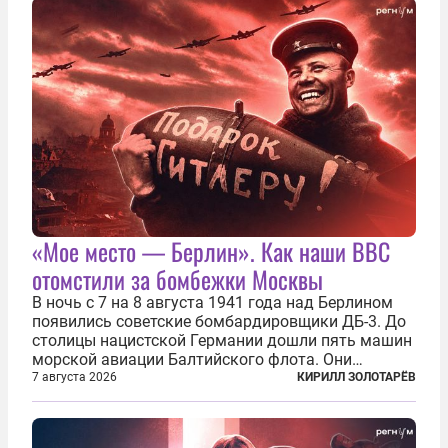
Киеве...
«Мое место — Берлин». Как наши ВВС
отомстили за бомбежки Москвы
В ночь с 7 на 8 августа 1941 года над Берлином
появились советские бомбардировщики ДБ-3. До
столицы нацистской Германии дошли пять машин
морской авиации Балтийского флота. Они
сбросили бомбы на город, который в тот момент
7 августа 2026
КИРИЛЛ ЗОЛОТАРЁВ
жил в полной уверенности, что война идет где-то
далеко на востоке, Красная...