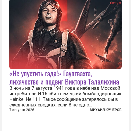
основном —...
«Не упустить гада!» Гауптвахта,
лихачество и подвиг Виктора Талалихина
В ночь на 7 августа 1941 года в небе над Москвой
истребитель И-16 сбил немецкий бомбардировщик
Heinkel He 111. Такое сообщение затерялось бы в
ежедневных сводках, если б не одно
обстоятельство. Это был один из первых в
7 августа 2026
МИХАИЛ КУЧЕРОВ
истории отечественной авиации ночных таранов.
У пилота — младшего лейтенанта...