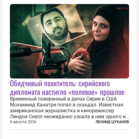
нечто еще даже более страшное — массово...
Обидчивый похититель: сирийского
дипломата настигло «полевое» прошлое
Временный поверенный в делах Сирии в США
Мохаммед Канатри попал в скандал. Известная
американская журналистка и кинорежиссер
Линдси Снелл неожиданно узнала в нем одного из
бандитов, похитивших ее в сирийском Алеппо в
8 августа 2026
ЛЕОНИД ЦУКАНОВ
2016 году. Журналистка убеждена, что Канатри, в
то время известный под подпольным...