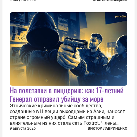
третий план. А вот блогерам, журналистам и
музыкантам пришлось бы выйти вперед. В
Кульякане, столице штата Синалоа, прямо во...
На полставки в пиццерию: как 17-летний
Генерал отправил убийцу за море
Этнические криминальные сообщества,
созданные в Швеции выходцами из Азии, наносят
стране огромный ущерб. Самым страшным и
влиятельным из них стала сеть Foxtrot. Члены
этой сети не только убивают и грабят шведов,
9 августа 2026
ВИКТОР ЛАВРИНЕНКО
подсаживают их на наркотики, но и совершают