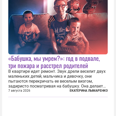
«Бабушка, мы умрем?»: год в подвале,
три пожара и расстрел родителей
В квартире идет ремонт. Звук дрели веселит двух
маленьких детей, мальчика и девочку, они
пытаются перекричать ее веселым визгом,
задиристо посматривая на бабушку. Она делает
им замечание, но внуки чувствуют, что она
7 августа 2026
ЕКАТЕРИНА ЛЫМАРЕНКО
сердится невсерьез. И это правда: дрель, конечно,
сверлит противно, но всё...