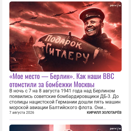
«Мое место — Берлин». Как наши ВВС
отомстили за бомбежки Москвы
В ночь с 7 на 8 августа 1941 года над Берлином
появились советские бомбардировщики ДБ-3. До
столицы нацистской Германии дошли пять машин
морской авиации Балтийского флота. Они
сбросили бомбы на город, который в тот момент
7 августа 2026
КИРИЛЛ ЗОЛОТАРЁВ
жил в полной уверенности, что война идет где-то
далеко на востоке, Красная...