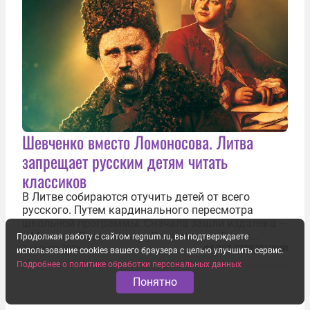
Шевченко вместо Ломоносова. Литва
запрещает русским детям читать
классиков
В Литве собираются отучить детей от всего
русского. Путем кардинального пересмотра
школьной программы. Сначала зашли издалека —
с Михаила Васильевича Ломоносова. Глава
Продолжая работу с сайтом regnum.ru, вы подтверждаете
правительства Литвы Миндаугас Синкявичюс
7 августа 2026
ФЕДОТ СТРЕЛЕЦКИЙ
использование cookies вашего браузера с целью улучшить сервис.
предложил исключить его тексты из программ
Подробнее о политике обработки персональных данных
общего образования. Мотивировал он это тем,
Понятно
что...