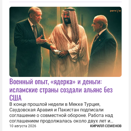
страны ЕС должны учитывать выполнение
гражданами Украины воинских обязанностей при
решении...
Военный опыт, «ядерка» и деньги:
исламские страны создали альянс без
США
В конце прошлой недели в Мекке Турция,
Саудовская Аравия и Пакистан подписали
соглашение о совместной обороне. Работа над
соглашением продолжалась около двух лет и
восьми месяцев, и министр иностранных дел
10 августа 2026
КИРИЛЛ СЕМЕНОВ