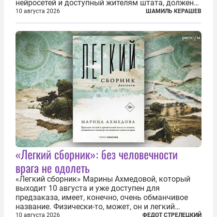
нейросетей и доступный жителям штата, должен
получать обязательную цифровую маркировку.
10 августа 2026
ШАМИЛЬ КЕРАШЕВ
Речь идёт не просто о логотипе Sora или
Midjourney где-нибудь в углу, а о жёстком...
«Легкий сборник»: без человечности
врага не одолеть
«Легкий сборник» Марины Ахмедовой, который
выходит 10 августа и уже доступен для
предзаказа, имеет, конечно, очень обманчивое
название. Физически-то, может, он и легкий
относительно. Но метафизически —
10 августа 2026
ФЕДОТ СТРЕЛЕЦКИЙ