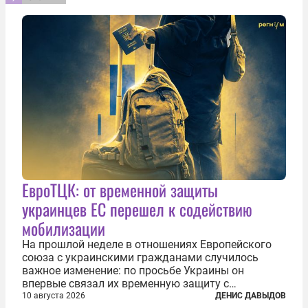
ЕвроТЦК: от временной защиты
украинцев ЕС перешел к содействию
мобилизации
На прошлой неделе в отношениях Европейского
союза с украинскими гражданами случилось
важное изменение: по просьбе Украины он
впервые связал их временную защиту с
воинскими обязанностями на родине. С 5 августа
10 августа 2026
ДЕНИС ДАВЫДОВ