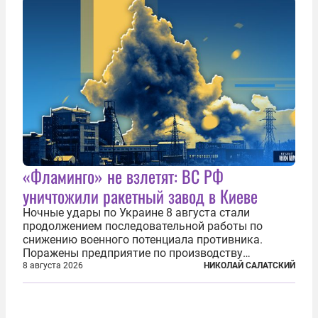
«Фламинго» не взлетят: ВС РФ
уничтожили ракетный завод в Киеве
Ночные удары по Украине 8 августа стали
продолжением последовательной работы по
снижению военного потенциала противника.
Поражены предприятие по производству
крылатых ракет, крупный склад топлива и два
8 августа 2026
НИКОЛАЙ САЛАТСКИЙ
сухогруза с военными грузами. Дополнительно
нанесены удары по объектам в ряде городов. В
Киеве...