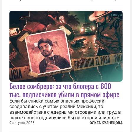
безотносительно тяжелый. Десять рассказов,
каждый из которых напрямую или косвенно (в
основном —...
Белое сомбреро: за что блогера с 600
тыс. подписчиков убили в прямом эфире
Если бы списки самых опасных профессий
создавались с учетом реалий Мексики, то
взаимодействие с ядерными отходами или труд в
шахте явно отодвинулись бы на второй или даже
третий план. А вот блогерам, журналистам и
9 августа 2026
ОЛЬГА КУЗНЕЦОВА
музыкантам пришлось бы выйти вперед. В