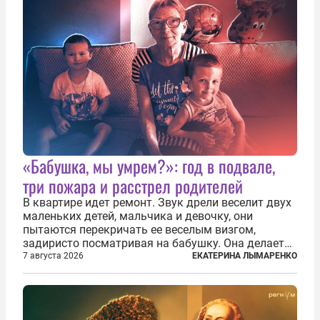
«Бабушка, мы умрем?»: год в подвале,
три пожара и расстрел родителей
В квартире идет ремонт. Звук дрели веселит двух
маленьких детей, мальчика и девочку, они
пытаются перекричать ее веселым визгом,
задиристо посматривая на бабушку. Она делает
им замечание, но внуки чувствуют, что она
7 августа 2026
ЕКАТЕРИНА ЛЫМАРЕНКО
сердится невсерьез. И это правда: дрель, конечно,
сверлит противно, но всё...