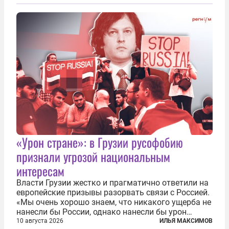
Турции Хакан Фидан назвал его историческим
шагом к созданию новой региональной
архитектуры...
«Урон стране»: в Грузии русофобию
признали угрозой национальным
интересам
Власти Грузии жестко и прагматично ответили на
европейские призывы разорвать связи с Россией.
«Мы очень хорошо знаем, что никакого ущерба не
нанесли бы России, однако нанесли бы урон
собственной стране, народу, тем семьям и людям,
10 августа 2026
ИЛЬЯ МАКСИМОВ