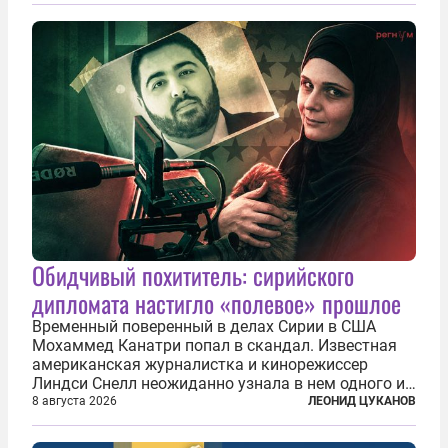
подсаживают их на наркотики, но и совершают
нечто еще даже более страшное — массово...
Обидчивый похититель: сирийского
дипломата настигло «полевое» прошлое
Временный поверенный в делах Сирии в США
Мохаммед Канатри попал в скандал. Известная
американская журналистка и кинорежиссер
Линдси Снелл неожиданно узнала в нем одного из
бандитов, похитивших ее в сирийском Алеппо в
8 августа 2026
ЛЕОНИД ЦУКАНОВ
2016 году. Журналистка убеждена, что Канатри, в
то время известный под подпольным...