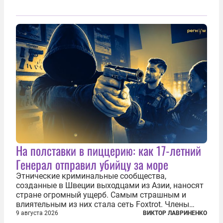
На полставки в пиццерию: как 17-летний
Генерал отправил убийцу за море
Этнические криминальные сообщества,
созданные в Швеции выходцами из Азии, наносят
стране огромный ущерб. Самым страшным и
влиятельным из них стала сеть Foxtrot. Члены
этой сети не только убивают и грабят шведов,
9 августа 2026
ВИКТОР ЛАВРИНЕНКО