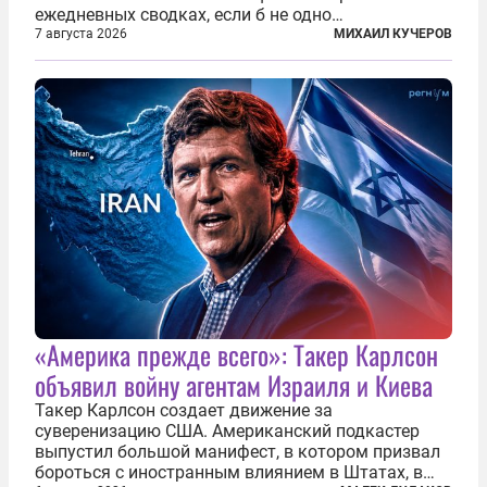
ежедневных сводках, если б не одно
обстоятельство. Это был один из первых в
7 августа 2026
МИХАИЛ КУЧЕРОВ
истории отечественной авиации ночных таранов.
У пилота — младшего лейтенанта...
«Америка прежде всего»: Такер Карлсон
объявил войну агентам Израиля и Киева
Такер Карлсон создает движение за
суверенизацию США. Американский подкастер
выпустил большой манифест, в котором призвал
бороться с иностранным влиянием в Штатах, в