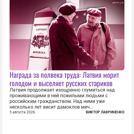
Награда за полвека труда: Латвия морит
голодом и выселяет русских стариков
Латвия продолжает изощренно глумиться над
проживающими в ней пожилыми людьми с
российским гражданством. Над ними уже
несколько лет висит дамоклов меч
насильственного выдворения. Некоторых уже
5 августа 2026
ВИКТОР ЛАВРИНЕНКО
депортировали, а многие уехали сами, не
дожидаясь изгнания из родных домов. Пожилых
людей, проваливших...