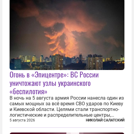
Огонь в «Эпицентре»: ВС России
уничтожают узлы украинского
«беспилотия»
В ночь на 5 августа армия России нанесла один из
самых мощных за всё время СВО ударов по Киеву
и Киевской области. Целями стали транспортно-
логистические и распределительные центры,
которые ВСУ использовали для хранения и
5 августа 2026
НИКОЛАЙ САЛАТСКИЙ
доставки вооружений и грузов военного
назначения. Атака также «накрыла»...