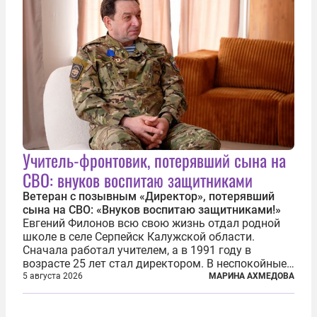
Учитель-фронтовик, потерявший сына на
СВО: внуков воспитаю защитниками
Ветеран с позывным «Директор», потерявший
сына на СВО: «Внуков воспитаю защитниками!»
Евгений Филонов всю свою жизнь отдал родной
школе в селе Серпейск Калужской области.
Сначала работал учителем, а в 1991 году в
возрасте 25 лет стал директором. В неспокойные
90-е он сумел спасти школу от закрытия и со
5 августа 2026
МАРИНА АХМЕДОВА
временем сделал ее лучшей в районе. В 2023 году
в возрасте 57 лет вслед за сыном...