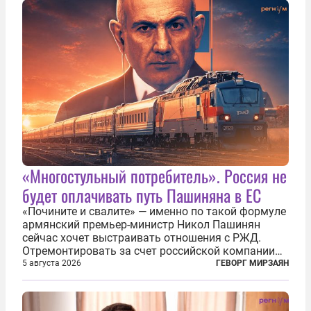
ассоциировать с...
«Многостульный потребитель». Россия не
будет оплачивать путь Пашиняна в ЕС
«Почините и свалите» — именно по такой формуле
армянский премьер-министр Никол Пашинян
сейчас хочет выстраивать отношения с РЖД.
Отремонтировать за счет российской компании
железнодорожную инфраструктуру в районе
5 августа 2026
ГЕВОРГ МИРЗАЯН
прохождения TRIPP (коридора, который должен
связать Азербайджан и Турцию через...