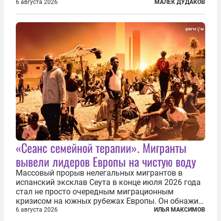
первую очередь имея в виду Израиль. А также
6 августа 2026
МАЛЕК ДУДАКОВ
прекратить заморские войны, выплатить
репарации Ирану, остановить прием мигрантов...
«Сеанс семейной терапии». Мигранты
вывели лидеров Европы на чистую воду
Массовый прорыв нелегальных мигрантов в
испанский эксклав Сеута в конце июля 2026 года
стал не просто очередным миграционным
кризисом на южных рубежах Европы. Он обнажил
фундаментальный раскол внутри Евросоюза,
6 августа 2026
ИЛЬЯ МАКСИМОВ
продемонстрировав, что десятилетиями