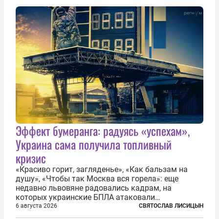
Эффект бумеранга: радуясь «успехам»,
Украина сама получила топливный
кризис
«Красиво горит, загляденье», «Как бальзам на
душу», «Чтобы так Москва вся горела»: еще
недавно львовяне радовались кадрам, на
которых украинские БПЛА атаковали
нефтеперерабатывающие предприятия России. В
6 августа 2026
СВЯТОСЛАВ ЛИСИЦЫН
скором времени оказалось, что в «эту игру можно