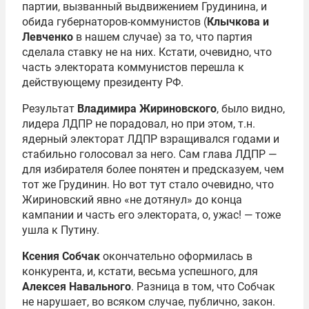
партии, вызванный выдвижением Грудинина, и
обида губернаторов-коммунистов (
Клычкова и
Левченко
в нашем случае) за то, что партия
сделала ставку не на них. Кстати, очевидно, что
часть электората коммунистов перешла к
действующему президенту РФ.
Результат
Владимира Жириновского
, было видно,
лидера ЛДПР не порадовал, но при этом, т.н.
ядерный электорат ЛДПР взращивался годами и
стабильно голосовал за него. Сам глава ЛДПР —
для избирателя более понятен и предсказуем, чем
тот же Грудинин. Но вот тут стало очевидно, что
Жириновский явно «не дотянул» до конца
кампании и часть его электората, о, ужас! — тоже
ушла к Путину.
Ксения Собчак
окончательно оформилась в
конкурента, и, кстати, весьма успешного, для
Алексея Навального
. Разница в том, что Собчак
не нарушает, во всяком случае, публично, закон.