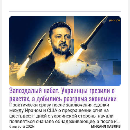
Запоздалый набат. Украинцы грезили о
ракетах, а добились разгрома экономики
Практически сразу после заключения сделки
между Ираном и США о прекращении огня на
шестьдесят дней с украинской стороны начали
появляться сначала обнадеживающие, а после и
вовсе бравурные заявления про некий «перелом»
6 августа 2026
МИХАИЛ ПАВЛИВ