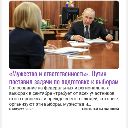
«Дороги развития» подтверждают...
«Мужество и ответственность»: Путин
поставил задачи по подготовке к выборам
Голосование на федеральных и региональных
выборах в сентябре «требует от всех участников
этого процесса, и прежде всего от людей, которые
организуют эти выборы, мужества и
ответственного отношения к формированию
6 августа 2026
НИКОЛАЙ САЛАТСКИЙ
власти», — подчеркнул президент Владимир Путин
на состоявшейся 5 августа в Кремле...