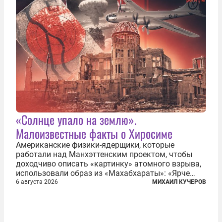
«Солнце упало на землю».
Малоизвестные факты о Хиросиме
Американские физики-ядерщики, которые
работали над Манхэттенским проектом, чтобы
доходчиво описать «картинку» атомного взрыва,
использовали образ из «Махабхараты»: «Ярче
тысячи солнц пылало это пламя». Не все жители
6 августа 2026
МИХАИЛ КУЧЕРОВ
японских городов Хиросимы и Нагасаки, на
которых США в августе 1945 года поставили...