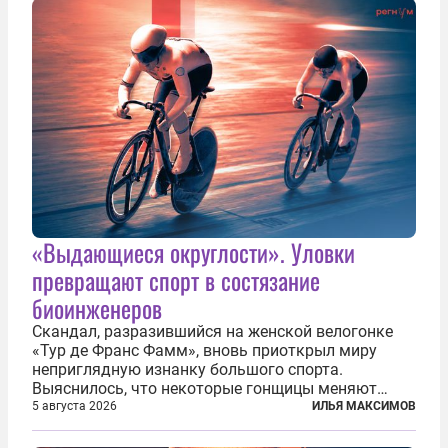
«Выдающиеся округлости». Уловки
превращают спорт в состязание
биоинженеров
Скандал, разразившийся на женской велогонке
«Тур де Франс Фамм», вновь приоткрыл миру
неприглядную изнанку большого спорта.
Выяснилось, что некоторые гонщицы меняют
размер груди ради улучшения аэродинамики. За
5 августа 2026
ИЛЬЯ МАКСИМОВ
фасадом труда, мастерства, упорства и
благородства, которые мы привыкли