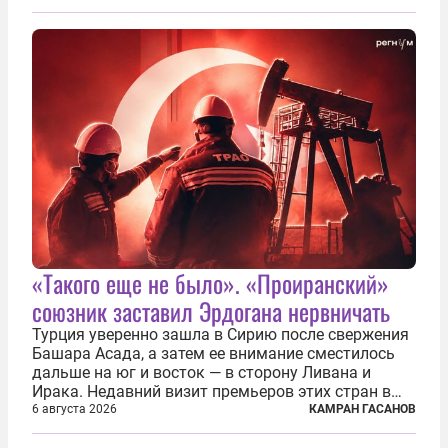
в войне. Вероятно, в сознании первых лиц
киевского режима и стоящих за ними...
«Такого еще не было». «Проиранский»
союзник заставил Эрдогана нервничать
Турция уверенно зашла в Сирию после свержения
Башара Асада, а затем ее внимание сместилось
дальше на юг и восток — в сторону Ливана и
Ирака. Недавний визит премьеров этих стран в
Анкару, договоры об участии турецкой компании
6 августа 2026
КАМРАН ГАСАНОВ
TPAO в разработке нефти иракского Киркука и