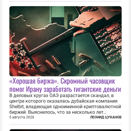
«Хорошая биржа». Скромный часовщик
помог Ирану заработать гигантские деньги
В деловых кругах ОАЭ разрастается скандал, в
центре которого оказалась дубайская компания
Shelbit, владеющая одноименной криптовалютной
биржей. Выяснилось, что за несколько лет
существования через Shelbit прошло не менее 4
5 августа 2026
ЛЕОНИД ЦУКАНОВ
млрд долларов в криптовалюте, принадлежащих
иранским чиновникам и силовикам...