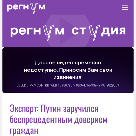
Эксперт: Путин заручился
беспрецедентным доверием
граждан