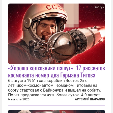
играть вдвоем» — российские дроны только за...
«Хорошо колхозники пашут». 17 рассветов
космонавта номер два Германа Титова
6 августа 1961 года корабль «Восток-2» с
летчиком-космонавтом Германом Титовым на
борту стартовал с Байконура и вышел на орбиту.
Полет продолжался чуть более суток. А 9 августа
второй человек в космосе получил звезду Героя
6 августа 2026
АРТЕМИЙ ШАРАПОВ
Советского Союза и орден Ленина. Миссия Титова
зачастую находится несколько...