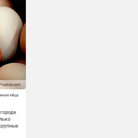
Pixabay.com
иные яйца
 городе
олько
 крупные
а