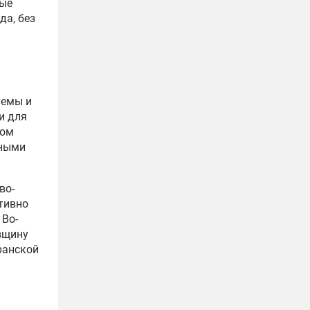
мые
да, без
лемы и
и для
том
дными
во-
тивно
 Во-
вщину
ранской