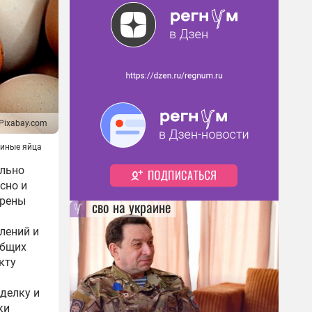
Pixabay.com
иные яйца
ельно
сно и
ерены
сво на украине
лений и
общих
кту
делку и
ки