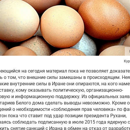
Кур
еющийся на сегодня материал пока не позволяет доказат
ь о том, что внешние силы замешаны в происходящем. Нея
какие внутренние силы в Иране они опираются, на кого нам
ставку, кому оказывать политическую, организационно-
овую и информационную поддержку. Из официальных заяв
тариев Белого дома сделать выводы невозможно. Кроме 
ений о необходимости «соблюдения прав человека» по фа
он пока что ставит под удар позиции президента Рухани,
аясь соблюдать подписанную в июле 2015 года ядерную с
ить снятие санкций с Ирана в обмен на отказ от разработ