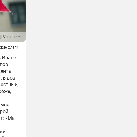
ijl Vercaemer
ские флаги
в Иране
ипов
дента
зглядов
ностный,
хоже,
 моя
орой
нг: «Мы
ний