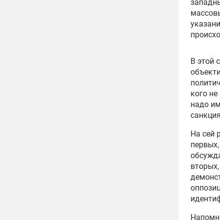
западны
массовы
указани
происхо
В этой 
объект
политич
кого не
надо им
санкци
На сей 
первых,
обсужда
вторых,
демонст
оппози
иденти
Напомни