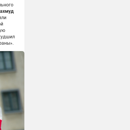
льного
ахмуд
яли
ой
кую
худшил
раны».