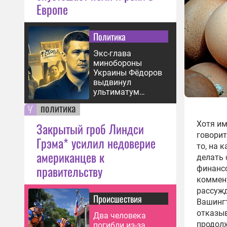
Европе
Политика
Экс-глава
минобороны
Украины Фёдоров
выдвинул
ультиматум
Зеленскому
политика
Хотя им
Закрытый гроб Линдси
говорит
Грэма* усилил недоверие
то, на 
американцев к
делать 
правительству
финанс
коммен
рассужд
Происшествия
Вашингт
отказыв
Два человека
продолж
погибли из-за