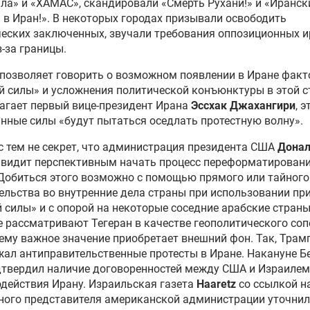
ла» и «ХАМАС», скандировали «Смерть Рухани!» и «Иранск
 в Иран!». В некоторых городах призывали освободить
еских заключенных, звучали требования оппозиционных и
з-за границы.
 позволяет говорить о возможном появлении в Иране факт
й силы» и усложнения политической конъюнктуры в этой с
агает первый вице-президент Ирана
Эссхак Джахангири
, э
нные силы «будут пытаться оседлать протестную волну».
с тем не секрет, что администрация президента США
Дона
видит перспективным начать процесс переформатирован
Добиться этого возможно с помощью прямого или тайного
льства во внутренние дела страны при использовании пр
 силы» и с опорой на некоторые соседние арабские страны
 рассматривают Тегеран в качестве геополитического соп
ему важное значение приобретает внешний фон. Так, Трам
ал антиправительственные протесты в Иране. Накануне Б
твердил наличие договоренностей между США и Израилем
действия Ирану. Израильская газета
Haaretz
со ссылкой н
ого представителя американской администрации уточнила