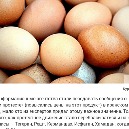
Кур
нформационные агентства стали передавать сообщения о
 протесте» (повысились цены на этот продукт) в иранском
 мало кто из экспертов придал этому важное значение. Т
ого, как протестное движение стало перебрасываться и на
исы — Тегеран, Решт, Керманшах, Исфаган, Хамадан, когд