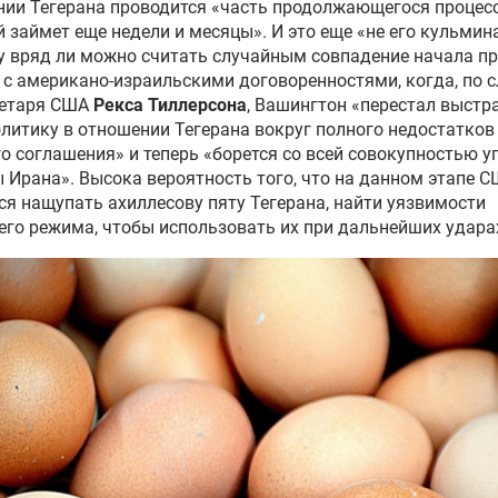
ии Тегерана проводится «часть продолжающегося процесс
 займет еще недели и месяцы». И это еще «не его кульмин
 вряд ли можно считать случайным совпадение начала пр
 с американо-израильскими договоренностями, когда, по 
ретаря США
Рекса Тиллерсона
, Вашингтон «перестал выстр
литику в отношении Тегерана вокруг полного недостатков
о соглашения» и теперь «борется со всей совокупностью уг
 Ирана». Высока вероятность того, что на данном этапе 
я нащупать ахиллесову пяту Тегерана, найти уязвимости
го режима, чтобы использовать их при дальнейших удара