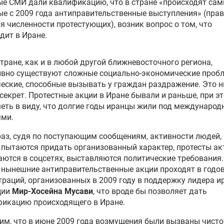
е СМИ дали квалификацию, что в стране «происходят са
е с 2009 года антиправительственные выступления» (прав
я численности протестующих), возник вопрос о том, что
дит в Иране.
стране, как и в любой другой ближневосточного региона,
ивно существуют сложные социально-экономические проб
еские, способные вызывать у граждан раздражение. Это н
 секрет. Протестные акции в Иране бывали и раньше, при э
еть в виду, что долгие годы иранцы жили под междунаро
ями.
раз, судя по поступающим сообщениям, активности людей, 
 пытаются придать организованный характер, протесты ак
ются в соцсетях, выставляются политические требования.
 нынешние антиправительственные акции проходят в годо
раций, организованных в 2009 году в поддержку лидера и
ции
Мир-Хосейна Мусави
, что вроде бы позволяет дать
фикацию происходящего в Иране.
м, что в июне 2009 года возмущения были вызваны чисто