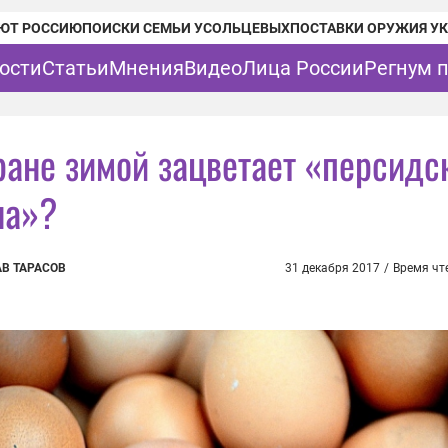
ЮТ РОССИЮ
ПОИСКИ СЕМЬИ УСОЛЬЦЕВЫХ
ПОСТАВКИ ОРУЖИЯ У
ости
Статьи
Мнения
Видео
Лица России
Регнум 
ране зимой зацветает «персидс
на»?
В ТАРАСОВ
31 декабря 2017
/
Время чт