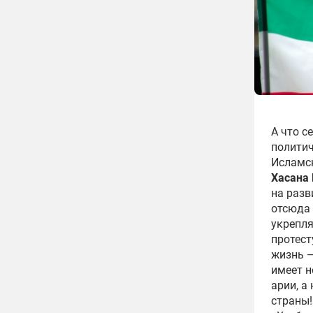
А что с
политич
Исламск
Хасана 
на разв
отсюда 
укрепля
протест
жизнь —
имеет н
арии, а
страны!