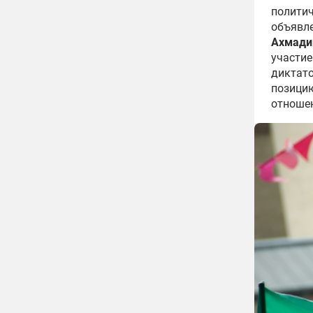
полити
объявле
Ахмади
участие
диктато
позици
отношен