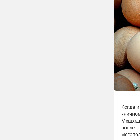
Когда и
«яичном
Мешхед,
после т
мегапол