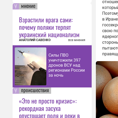
отношен
мнение
который
Поэтому
Взрастили врага сами:
в Иране
почему поляки терпят
госсек
свою по
украинский национализм
ядерног
АНАТОЛИЙ САВЕНКО
все мнения
стороны
пытаютс
правяще
Силы ПВО
уничтожили 397
дронов ВСУ над
регионами России
за ночь
происшествия
«Это не просто кризис»:
рекордная засуха
опустошает поля и реки в