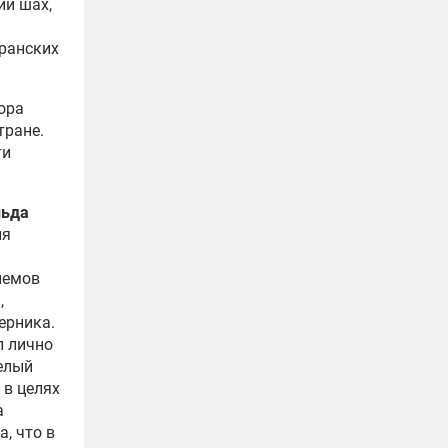
ий шах,
ранских
ора
тране.
ти
льда
ия
иемов
,
ерника.
п лично
елый
 в целях
а
, что в