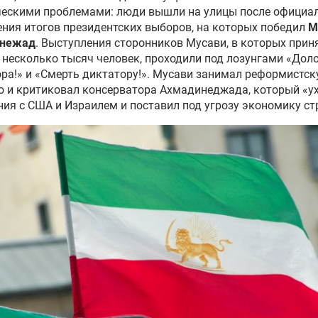
ческими проблемами: люди вышли на улицы после официа
ния итогов президентских выборов, на которых победил
М
нежад
. Выступления сторонников Мусави, в которых прин
 несколько тысяч человек, проходили под лозунгами «Дол
ра!» и «Смерть диктатору!». Мусави занимал реформистс
ю и критиковал консерватора Ахмадинеджада, который «у
ия с США и Израилем и поставил под угрозу экономику ст