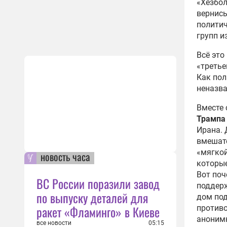
«Хезбол
вернись
политич
групп и
Всё это
«третье
Как пол
неназва
Вместе 
Трампа
Ирана. 
вмешате
«мягкой
новость часа
которые
Вот поч
ВС России поразили завод
поддерж
по выпуску деталей для
дом под
ракет «Фламинго» в Киеве
противо
анонимн
все новости
05:15