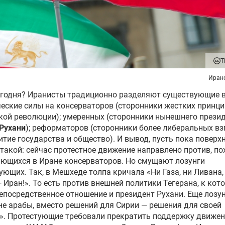
T
Иран
егодня? Иранисты традиционно разделяют существующие 
еские силы на консерваторов (сторонники жестких принц
ой революции); умеренных (сторонники нынешнего прези
Рухани
); реформаторов (сторонники более либеральных в
итие государства и общество). И вывод, пусть пока поверх
такой: сейчас протестное движение направлено против, по
ющихся в Иране консерваторов. Но смущают лозунги
ующих. Так, в Мешхеде толпа кричала «Ни Газа, ни Ливана,
 Иран!». То есть против внешней политики Тегерана, к кот
епосредственное отношение и президент Рухани. Еще лозу
 не арабы, вместо решений для Сирии — решения для своей
». Протестующие требовали прекратить поддержку движе