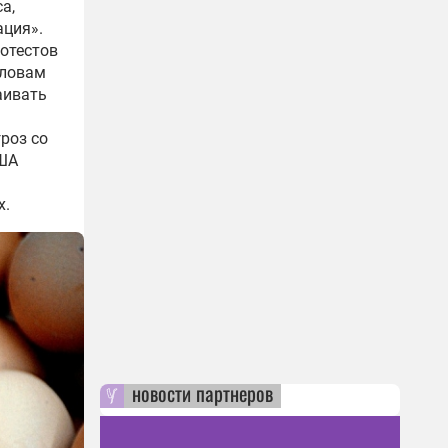
а,
ация».
отестов
словам
аивать
роз со
США
х.
новости партнеров