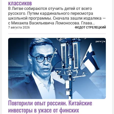
классиков
В Литве собираются отучить детей от всего
русского. Путем кардинального пересмотра
школьной программы. Сначала зашли издалека —
с Михаила Васильевича Ломоносова. Глава
правительства Литвы Миндаугас Синкявичюс
7 августа 2026
ФЕДОТ СТРЕЛЕЦКИЙ
предложил исключить его тексты из программ
общего образования. Мотивировал он это тем,
что...
Повторили опыт россиян. Китайские
инвесторы в ужасе от финских