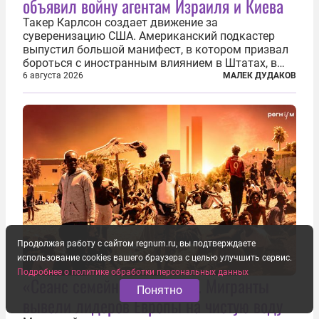
объявил войну агентам Израиля и Киева
Такер Карлсон создает движение за
суверенизацию США. Американский подкастер
выпустил большой манифест, в котором призвал
бороться с иностранным влиянием в Штатах, в
первую очередь имея в виду Израиль. А также
6 августа 2026
МАЛЕК ДУДАКОВ
прекратить заморские войны, выплатить
репарации Ирану, остановить прием мигрантов...
Продолжая работу с сайтом regnum.ru, вы подтверждаете
использование cookies вашего браузера с целью улучшить сервис.
Подробнее о политике обработки персональных данных
«Сеанс семейной терапии». Мигранты
Понятно
вывели лидеров Европы на чистую воду