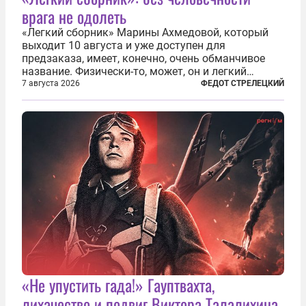
врага не одолеть
«Легкий сборник» Марины Ахмедовой, который
выходит 10 августа и уже доступен для
предзаказа, имеет, конечно, очень обманчивое
название. Физически-то, может, он и легкий
относительно. Но метафизически —
7 августа 2026
ФЕДОТ СТРЕЛЕЦКИЙ
безотносительно тяжелый. Десять рассказов,
каждый из которых напрямую или косвенно (в
основном —...
«Не упустить гада!» Гауптвахта,
лихачество и подвиг Виктора Талалихина