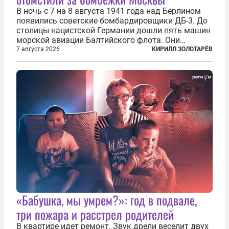
В ночь с 7 на 8 августа 1941 года над Берлином
появились советские бомбардировщики ДБ-3. До
столицы нацистской Германии дошли пять машин
морской авиации Балтийского флота. Они
сбросили бомбы на город, который в тот момент
7 августа 2026
КИРИЛЛ ЗОЛОТАРЁВ
жил в полной уверенности, что война идет где-то
далеко на востоке, Красная...
«Бабушка, мы умрем?»: год в подвале,
три пожара и расстрел родителей
В квартире идет ремонт. Звук дрели веселит двух