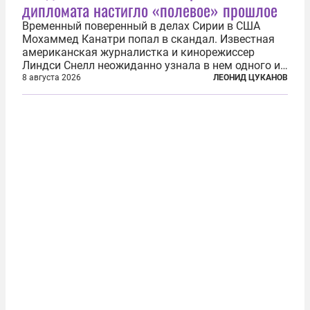
дипломата настигло «полевое» прошлое
Временный поверенный в делах Сирии в США
Мохаммед Канатри попал в скандал. Известная
американская журналистка и кинорежиссер
Линдси Снелл неожиданно узнала в нем одного из
бандитов, похитивших ее в сирийском Алеппо в
8 августа 2026
ЛЕОНИД ЦУКАНОВ
2016 году. Журналистка убеждена, что Канатри, в
то время известный под подпольным...