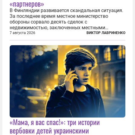
«партнеров»
В Финляндии развивается скандальная ситуация.
За последнее время местное министерство
обороны сорвало десять сделок с
недвижимостью, заключенных местными
фирмами с китайским капиталом. Чиновники
7 августа 2026
ВИКТОР ЛАВРИНЕНКО
заявили, что они могли заключаться с целью
создания в Финляндии шпионской сети, чтобы
следить за...
«Мама, я вас спас!»: три истории
вербовки детей украинскими