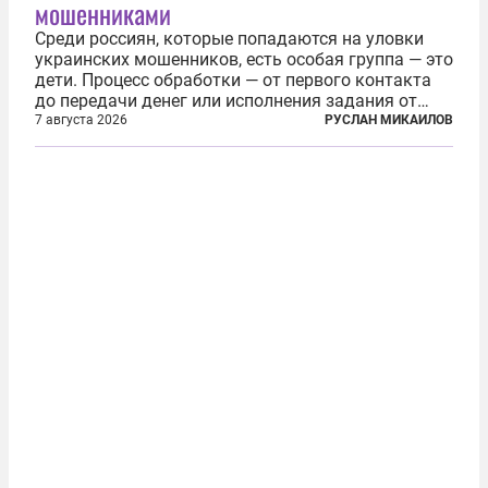
мошенниками
Среди россиян, которые попадаются на уловки
украинских мошенников, есть особая группа — это
дети. Процесс обработки — от первого контакта
до передачи денег или исполнения задания от
кураторов может занять от двух часов до
7 августа 2026
РУСЛАН МИКАИЛОВ
нескольких месяцев. Детей превращают в
послушных исполнителей, которые...