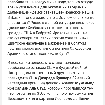
преобладать в воздухе и на воде, только откуда
возьмутся войска для оккупации Тегерана и
дальнейшей «демократизации» иранской нации?
В Вашингтоне думают, что с Ираном очень легко
справиться? Разве в данной ситуации ливанское
движение «Хезболла» не станет атаковать
граждан США в Бейруте? Иракские шииты не
станут совершать атаки против солдат США?
Шиитское население в Бахрейне и в богатом
нефтью северо-восточном регионе Саудовской
Аравии не станет поднимать бунт?
И последний вопрос: кто станет великим
арабским союзником США в будущей войне?
Наверное, им станет новый друг советника
президента США
Джареда Кушнера
32-летний
наследный принц Саудовской Аравии
Мухаммед
ибн Салман Аль Сауд
, который прославился тем,
что потратил по $500 млн на покупку замка под
Версалем, яхты и картины Леонардо да Винчи.