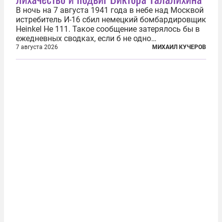
В ночь на 7 августа 1941 года в небе над Москвой
истребитель И-16 сбил немецкий бомбардировщик
Heinkel He 111. Такое сообщение затерялось бы в
ежедневных сводках, если б не одно
обстоятельство. Это был один из первых в
7 августа 2026
МИХАИЛ КУЧЕРОВ
истории отечественной авиации ночных таранов.
У пилота — младшего лейтенанта...