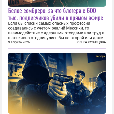
Белое сомбреро: за что блогера с 600
тыс. подписчиков убили в прямом эфире
Если бы списки самых опасных профессий
создавались с учетом реалий Мексики, то
взаимодействие с ядерными отходами или труд в
шахте явно отодвинулись бы на второй или даже
третий план. А вот блогерам, журналистам и
9 августа 2026
ОЛЬГА КУЗНЕЦОВА
музыкантам пришлось бы выйти вперед. В
Кульякане, столице штата Синалоа, прямо во...