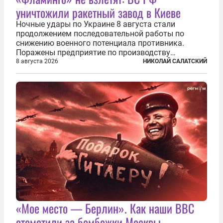
уничтожили ракетный завод в Киеве
Ночные удары по Украине 8 августа стали
продолжением последовательной работы по
снижению военного потенциала противника.
Поражены предприятие по производству
крылатых ракет, крупный склад топлива и два
8 августа 2026
НИКОЛАЙ САЛАТСКИЙ
сухогруза с военными грузами. Дополнительно
нанесены удары по объектам в ряде городов. В
Киеве...
«Мое место — Берлин». Как наши ВВС
отомстили за бомбежки Москвы