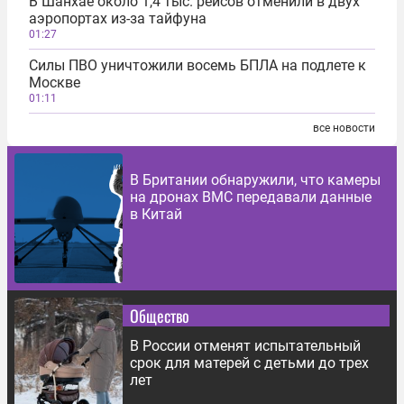
В Шанхае около 1,4 тыс. рейсов отменили в двух
аэропортах из-за тайфуна
01:27
Силы ПВО уничтожили восемь БПЛА на подлете к
Москве
01:11
все новости
В Британии обнаружили, что камеры
на дронах ВМС передавали данные
в Китай
Общество
В России отменят испытательный
срок для матерей с детьми до трех
лет