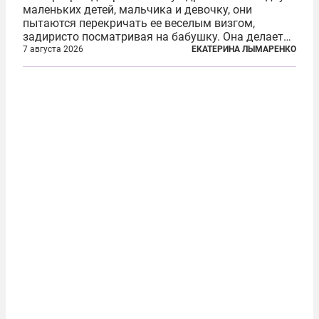
маленьких детей, мальчика и девочку, они
пытаются перекричать ее веселым визгом,
задиристо посматривая на бабушку. Она делает
им замечание, но внуки чувствуют, что она
7 августа 2026
ЕКАТЕРИНА ЛЫМАРЕНКО
сердится невсерьез. И это правда: дрель, конечно,
сверлит противно, но всё...