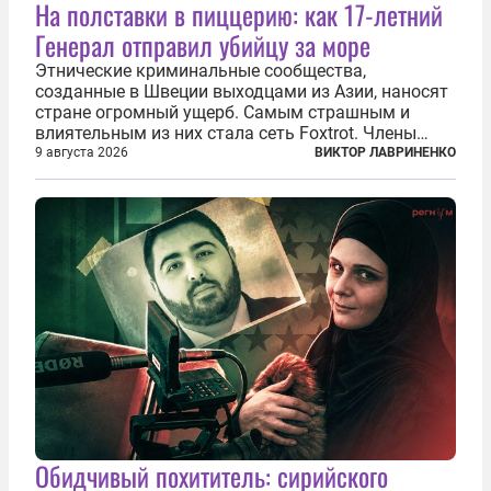
На полставки в пиццерию: как 17-летний
Генерал отправил убийцу за море
Этнические криминальные сообщества,
созданные в Швеции выходцами из Азии, наносят
стране огромный ущерб. Самым страшным и
влиятельным из них стала сеть Foxtrot. Члены
этой сети не только убивают и грабят шведов,
9 августа 2026
ВИКТОР ЛАВРИНЕНКО
подсаживают их на наркотики, но и совершают
нечто еще даже более страшное — массово...
Обидчивый похититель: сирийского