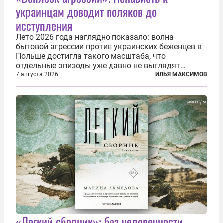
украинцам доводит поляков до
исступления
Лето 2026 года наглядно показало: волна
бытовой агрессии против украинских беженцев в
Польше достигла такого масштаба, что
отдельные эпизоды уже давно не выглядят
случайными. Поляки, судя по происходящему,
7 августа 2026
ИЛЬЯ МАКСИМОВ
буквально теряют рассудок от ненависти к
украинским беженцам, и каждый новый случай
по-своему...
«Легкий сборник»: без человечности