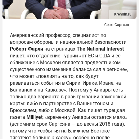
Kremlin.ru
Серж Саргсян
Американский профессор, специалист по
вопросам обороны и национальной безопасности
Роберт Фарли
на страницах
The National Interest
пишет, что отдаление Турции «от ЕС и США и ее
сближение с Москвой является предвестником
существенного изменения баланса сил в регионе»,
что может «повлиять на то, как будут
развиваться события в Сирии, Ираке, Иране, на
Балканах и на Кавказе». Поэтому у Анкары есть
только два варианта в разыгрывании армянской
карты: либо в партнерстве с Вашингтоном и
Брюсселем, либо с Москвой. Как пишет турецкая
газета
Milliyet
, «времени у Анкары остается мало»
(вспомним срок Саргсяна — до весны 2018 года),
потому что «события на Ближнем Востоке
тяготеют больше к хаосу», особенно после