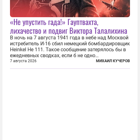
«Не упустить гада!» Гауптвахта,
лихачество и подвиг Виктора Талалихина
В ночь на 7 августа 1941 года в небе над Москвой
истребитель И-16 сбил немецкий бомбардировщик
Heinkel He 111. Такое сообщение затерялось бы в
ежедневных сводках, если б не одно
обстоятельство. Это был один из первых в
7 августа 2026
МИХАИЛ КУЧЕРОВ
истории отечественной авиации ночных таранов.
У пилота — младшего лейтенанта...