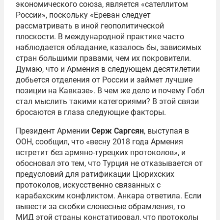
экономического союза, является «сателлитом
России», поскольку «Ереван следует
рассматривать в иной геополитической
плоскости. В международной практике часто
наблюдается обладание, казалось бы, зависимых
стран большими правами, чем их покровители.
Думаю, что и Армения в следующем десятилетии
добьется отделения от России и займет лучшие
позиции на Кавказе». В чем же дело и почему Гобл
стал мыслить такими категориями? В этой связи
бросаются в глаза следующие факторы.
Президент Армении
Серж Саргсян
, выступая в
ООН, сообщил, что «весну 2018 года Армения
встретит без армяно-турецких протоколов», и
обосновал это тем, что Турция не отказывается от
предусловий для ратификации Цюрихских
протоколов, искусственно связанных с
карабахским конфликтом. Анкара ответила. Если
вывести за скобки словесные обрамления, то
МИД этой страны констатировал, что протоколы