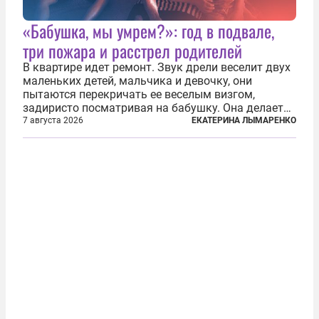
«Бабушка, мы умрем?»: год в подвале,
три пожара и расстрел родителей
В квартире идет ремонт. Звук дрели веселит двух
маленьких детей, мальчика и девочку, они
пытаются перекричать ее веселым визгом,
задиристо посматривая на бабушку. Она делает
им замечание, но внуки чувствуют, что она
7 августа 2026
ЕКАТЕРИНА ЛЫМАРЕНКО
сердится невсерьез. И это правда: дрель, конечно,
сверлит противно, но всё...