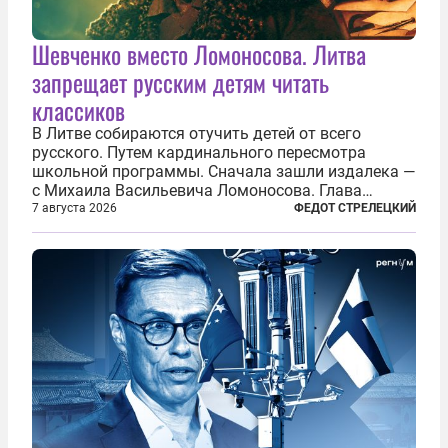
Шевченко вместо Ломоносова. Литва
запрещает русским детям читать
классиков
В Литве собираются отучить детей от всего
русского. Путем кардинального пересмотра
школьной программы. Сначала зашли издалека —
с Михаила Васильевича Ломоносова. Глава
правительства Литвы Миндаугас Синкявичюс
7 августа 2026
ФЕДОТ СТРЕЛЕЦКИЙ
предложил исключить его тексты из программ
общего образования. Мотивировал он это тем,
что...