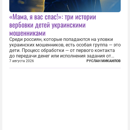
«Мама, я вас спас!»: три истории
вербовки детей украинскими
мошенниками
Среди россиян, которые попадаются на уловки
украинских мошенников, есть особая группа — это
дети. Процесс обработки — от первого контакта
до передачи денег или исполнения задания от
кураторов может занять от двух часов до
7 августа 2026
РУСЛАН МИКАИЛОВ
нескольких месяцев. Детей превращают в
послушных исполнителей, которые...