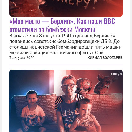
«Мое место — Берлин». Как наши ВВС
отомстили за бомбежки Москвы
В ночь с 7 на 8 августа 1941 года над Берлином
появились советские бомбардировщики ДБ-3. До
столицы нацистской Германии дошли пять машин
морской авиации Балтийского флота. Они
сбросили бомбы на город, который в тот момент
7 августа 2026
КИРИЛЛ ЗОЛОТАРЁВ
жил в полной уверенности, что война идет где-то
далеко на востоке, Красная...