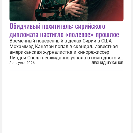
Обидчивый похититель: сирийского
дипломата настигло «полевое» прошлое
Временный поверенный в делах Сирии в США
Мохаммед Канатри попал в скандал. Известная
американская журналистка и кинорежиссер
Линдси Снелл неожиданно узнала в нем одного из
бандитов, похитивших ее в сирийском Алеппо в
8 августа 2026
ЛЕОНИД ЦУКАНОВ
2016 году. Журналистка убеждена, что Канатри, в
то время известный под подпольным...