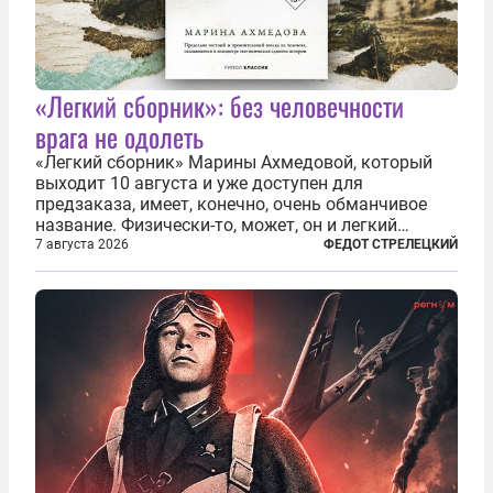
«Легкий сборник»: без человечности
врага не одолеть
«Легкий сборник» Марины Ахмедовой, который
выходит 10 августа и уже доступен для
предзаказа, имеет, конечно, очень обманчивое
название. Физически-то, может, он и легкий
относительно. Но метафизически —
7 августа 2026
ФЕДОТ СТРЕЛЕЦКИЙ
безотносительно тяжелый. Десять рассказов,
каждый из которых напрямую или косвенно (в
основном —...