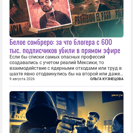
Белое сомбреро: за что блогера с 600
тыс. подписчиков убили в прямом эфире
Если бы списки самых опасных профессий
создавались с учетом реалий Мексики, то
взаимодействие с ядерными отходами или труд в
шахте явно отодвинулись бы на второй или даже
третий план. А вот блогерам, журналистам и
9 августа 2026
ОЛЬГА КУЗНЕЦОВА
музыкантам пришлось бы выйти вперед. В
Кульякане, столице штата Синалоа, прямо во...