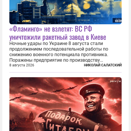
«Фламинго» не взлетят: ВС РФ
уничтожили ракетный завод в Киеве
Ночные удары по Украине 8 августа стали
продолжением последовательной работы по
снижению военного потенциала противника.
Поражены предприятие по производству
крылатых ракет, крупный склад топлива и два
8 августа 2026
НИКОЛАЙ САЛАТСКИЙ
сухогруза с военными грузами. Дополнительно
нанесены удары по объектам в ряде городов. В
Киеве...