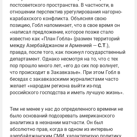
постсоветского пространства. В частности, в
отношении перспектив урегулирования нагорно-
карабахского конфликта. Объясняя свою
позицию, Гобл напоминает, что в свое время он
«написал предложение, которое позже стало
известно как «План Гобла» (размен территорий
между Азербайджаном и Арменией —
С.Т
.),
правда, после того, как покинул государственный
департамент. Однако несмотря на то, что с тех
пор прошло много лет, «его до сих пор волнует,
что происходит в Закавказье». При этом Гобл в
беседах с закавказскими журналистами часто
желает «народам региона выйти из-под
российского господства и иметь лучшую жизнь».
Тем не менее у нас до определенного времени не
было оснований подозревать американского
аналитика в незнании матчасти. Он был
абсолютно прав, когда в одном из интервью
азербайджанским СМИ, характеризую политику