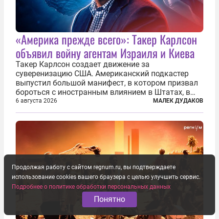
«Америка прежде всего»: Такер Карлсон
объявил войну агентам Израиля и Киева
Такер Карлсон создает движение за
суверенизацию США. Американский подкастер
выпустил большой манифест, в котором призвал
бороться с иностранным влиянием в Штатах, в
первую очередь имея в виду Израиль. А также
6 августа 2026
МАЛЕК ДУДАКОВ
прекратить заморские войны, выплатить
репарации Ирану, остановить прием мигрантов...
Продолжая работу с сайтом regnum.ru, вы подтверждаете
использование cookies вашего браузера с целью улучшить сервис.
Подробнее о политике обработки персональных данных
Понятно