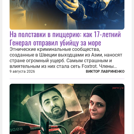
На полставки в пиццерию: как 17-летний
Генерал отправил убийцу за море
Этнические криминальные сообщества,
созданные в Швеции выходцами из Азии, наносят
стране огромный ущерб. Самым страшным и
влиятельным из них стала сеть Foxtrot. Члены
этой сети не только убивают и грабят шведов,
9 августа 2026
ВИКТОР ЛАВРИНЕНКО
подсаживают их на наркотики, но и совершают
нечто еще даже более страшное — массово...