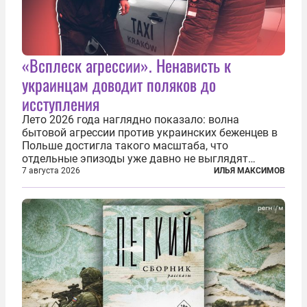
«Всплеск агрессии». Ненависть к
украинцам доводит поляков до
исступления
Лето 2026 года наглядно показало: волна
бытовой агрессии против украинских беженцев в
Польше достигла такого масштаба, что
отдельные эпизоды уже давно не выглядят
случайными. Поляки, судя по происходящему,
7 августа 2026
ИЛЬЯ МАКСИМОВ
буквально теряют рассудок от ненависти к
украинским беженцам, и каждый новый случай
по-своему...