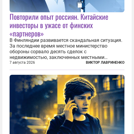
Повторили опыт россиян. Китайские
инвесторы в ужасе от финских
«партнеров»
В Финляндии развивается скандальная ситуация.
За последнее время местное министерство
обороны сорвало десять сделок с
недвижимостью, заключенных местными
фирмами с китайским капиталом. Чиновники
7 августа 2026
ВИКТОР ЛАВРИНЕНКО
заявили, что они могли заключаться с целью
создания в Финляндии шпионской сети, чтобы
следить за...