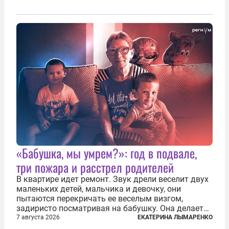
«Бабушка, мы умрем?»: год в подвале,
три пожара и расстрел родителей
В квартире идет ремонт. Звук дрели веселит двух
маленьких детей, мальчика и девочку, они
пытаются перекричать ее веселым визгом,
задиристо посматривая на бабушку. Она делает
им замечание, но внуки чувствуют, что она
7 августа 2026
ЕКАТЕРИНА ЛЫМАРЕНКО
сердится невсерьез. И это правда: дрель, конечно,