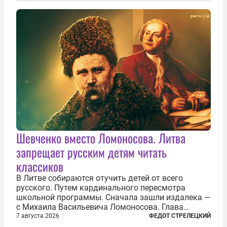
сверлит противно, но всё...
Шевченко вместо Ломоносова. Литва
запрещает русским детям читать
классиков
В Литве собираются отучить детей от всего
русского. Путем кардинального пересмотра
школьной программы. Сначала зашли издалека —
с Михаила Васильевича Ломоносова. Глава
правительства Литвы Миндаугас Синкявичюс
7 августа 2026
ФЕДОТ СТРЕЛЕЦКИЙ
предложил исключить его тексты из программ