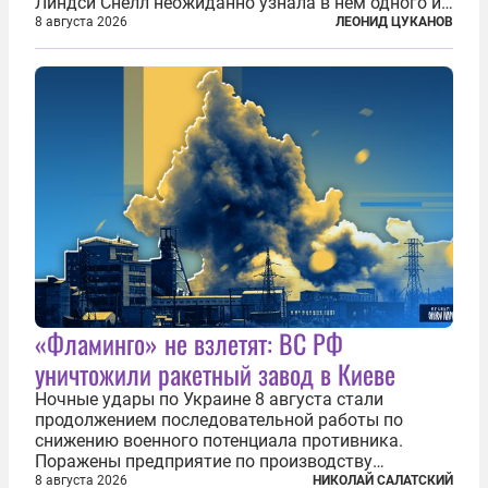
Линдси Снелл неожиданно узнала в нем одного из
бандитов, похитивших ее в сирийском Алеппо в
8 августа 2026
ЛЕОНИД ЦУКАНОВ
2016 году. Журналистка убеждена, что Канатри, в
то время известный под подпольным...
«Фламинго» не взлетят: ВС РФ
уничтожили ракетный завод в Киеве
Ночные удары по Украине 8 августа стали
продолжением последовательной работы по
снижению военного потенциала противника.
Поражены предприятие по производству
крылатых ракет, крупный склад топлива и два
8 августа 2026
НИКОЛАЙ САЛАТСКИЙ