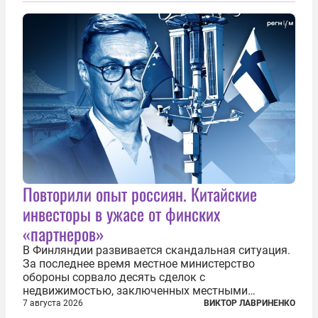
общего образования. Мотивировал он это тем,
что...
Повторили опыт россиян. Китайские
инвесторы в ужасе от финских
«партнеров»
В Финляндии развивается скандальная ситуация.
За последнее время местное министерство
обороны сорвало десять сделок с
недвижимостью, заключенных местными
фирмами с китайским капиталом. Чиновники
7 августа 2026
ВИКТОР ЛАВРИНЕНКО
заявили, что они могли заключаться с целью