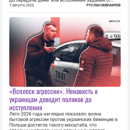
до передачи денег или исполнения задания от
кураторов может занять от двух часов до
7 августа 2026
РУСЛАН МИКАИЛОВ
нескольких месяцев. Детей превращают в
послушных исполнителей, которые...
«Всплеск агрессии». Ненависть к
украинцам доводит поляков до
исступления
Лето 2026 года наглядно показало: волна
бытовой агрессии против украинских беженцев в
Польше достигла такого масштаба, что