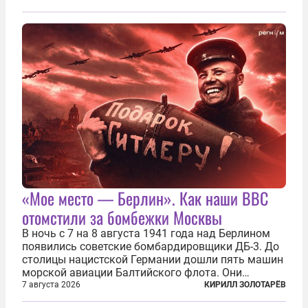
сухогруза с военными грузами. Дополнительно
нанесены удары по объектам в ряде городов. В
Киеве...
«Мое место — Берлин». Как наши ВВС
отомстили за бомбежки Москвы
В ночь с 7 на 8 августа 1941 года над Берлином
появились советские бомбардировщики ДБ-3. До
столицы нацистской Германии дошли пять машин
морской авиации Балтийского флота. Они
сбросили бомбы на город, который в тот момент
7 августа 2026
КИРИЛЛ ЗОЛОТАРЁВ
жил в полной уверенности, что война идет где-то