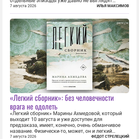
отдельные эпизоды уже давно не выглядят
случайными. Поляки, судя по происходящему,
7 августа 2026
ИЛЬЯ МАКСИМОВ
буквально теряют рассудок от ненависти к
украинским беженцам, и каждый новый случай
по-своему...
«Легкий сборник»: без человечности
врага не одолеть
«Легкий сборник» Марины Ахмедовой, который
выходит 10 августа и уже доступен для
предзаказа, имеет, конечно, очень обманчивое
название. Физически-то, может, он и легкий
относительно. Но метафизически —
7 августа 2026
ФЕДОТ СТРЕЛЕЦКИЙ