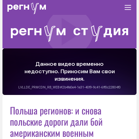
Польша регионов: и снова
польские дороги дали бой
американским военным