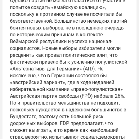
Однако партия не могла отказаться от участия в
попытке создать «ямайскую коалицию»,
поскольку в противном случае ее посчитали бы
безответственной. Большинство немецких партий
боятся новых выборов, не в последнюю очередь
по историческим причинам в контексте
Веймарской республики и успеха национал-
социалистов. Новые выборы избиратели могли
расценить как провал политических элит, что
фактически привело бы к усилению популистской
«Альтернативы для Германии» (AfD). Не
исключено, что в Германии состоялся бы
«австрийский вариант», где в ходе недавней
избирательной кампании «право-популистская»
Австрийская партия свободы (FPÖ) набрала 26%.
Но и правительство меньшинства не подходит,
поскольку нуждается в надежном большинстве в
Бундестаге, поэтому есть большой риск
досрочных выборов. FDP предполагает, что
сможет выиграть, в то время как наибольший
страх, вероятно, испытывают социал-демократы