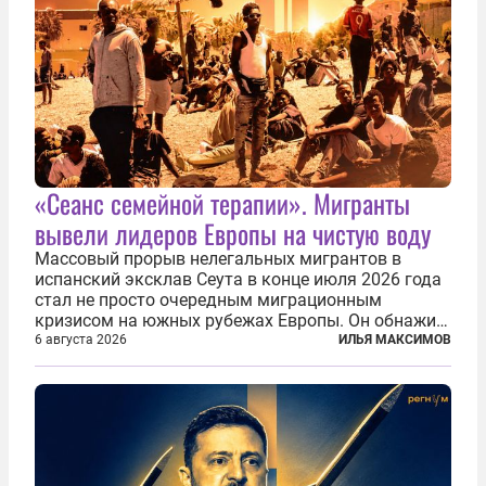
«Сеанс семейной терапии». Мигранты
вывели лидеров Европы на чистую воду
Массовый прорыв нелегальных мигрантов в
испанский эксклав Сеута в конце июля 2026 года
стал не просто очередным миграционным
кризисом на южных рубежах Европы. Он обнажил
фундаментальный раскол внутри Евросоюза,
6 августа 2026
ИЛЬЯ МАКСИМОВ
продемонстрировав, что десятилетиями
выстраивавшаяся миграционная политика ЕС
зашла в...