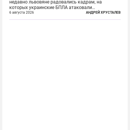
недавно львовяне радовались кадрам, на
которых украинские БПЛА атаковали
нефтеперерабатывающие предприятия России. В
6 августа 2026
АНДРЕЙ ХРУСТАЛЕВ
скором времени оказалось, что в «эту игру можно
играть вдвоем» — российские дроны только за...