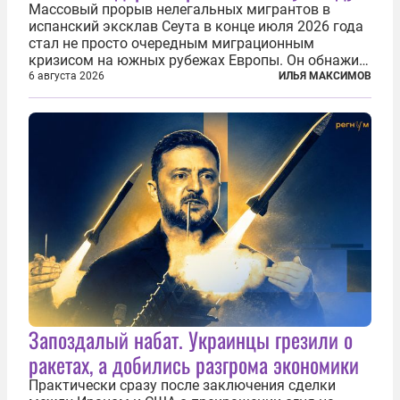
Массовый прорыв нелегальных мигрантов в
испанский эксклав Сеута в конце июля 2026 года
стал не просто очередным миграционным
кризисом на южных рубежах Европы. Он обнажил
фундаментальный раскол внутри Евросоюза,
6 августа 2026
ИЛЬЯ МАКСИМОВ
продемонстрировав, что десятилетиями
выстраивавшаяся миграционная политика ЕС
зашла в...
Запоздалый набат. Украинцы грезили о
ракетах, а добились разгрома экономики
Практически сразу после заключения сделки