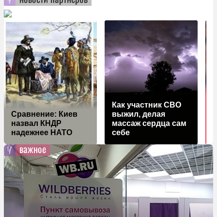
Как участник СВО
Сравнение: Киев
выжил, делая
назвал КНДР
массаж сердца сам
л
надежнее НАТО
себе
важное