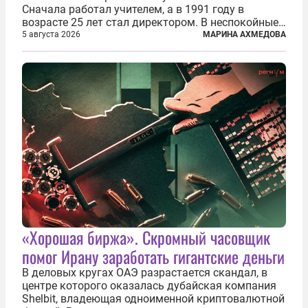
Сначала работал учителем, а в 1991 году в
возрасте 25 лет стал директором. В неспокойные
90-е он сумел спасти школу от закрытия и со
5 августа 2026
МАРИНА АХМЕДОВА
временем сделал ее лучшей в районе. В 2023 году
в возрасте 57 лет вслед за сыном...
«Хорошая биржа». Скромный часовщик
помог Ирану заработать гигантские деньги
В деловых кругах ОАЭ разрастается скандал, в
центре которого оказалась дубайская компания
Shelbit, владеющая одноименной криптовалютной