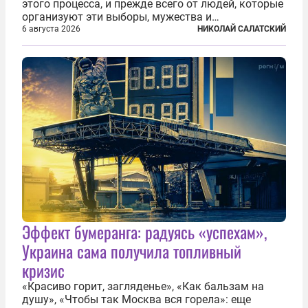
этого процесса, и прежде всего от людей, которые
организуют эти выборы, мужества и
ответственного отношения к формированию
6 августа 2026
НИКОЛАЙ САЛАТСКИЙ
власти», — подчеркнул президент Владимир Путин
на состоявшейся 5 августа в Кремле...
Эффект бумеранга: радуясь «успехам»,
Украина сама получила топливный
кризис
«Красиво горит, загляденье», «Как бальзам на
душу», «Чтобы так Москва вся горела»: еще