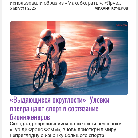
использовали образ из «Махабхараты»: «Ярче
тысячи солнц пылало это пламя». Не все жители
6 августа 2026
МИХАИЛ КУЧЕРОВ
японских городов Хиросимы и Нагасаки, на
которых США в августе 1945 года поставили...
«Выдающиеся округлости». Уловки
превращают спорт в состязание
биоинженеров
Скандал, разразившийся на женской велогонке
«Тур де Франс Фамм», вновь приоткрыл миру
неприглядную изнанку большого спорта.