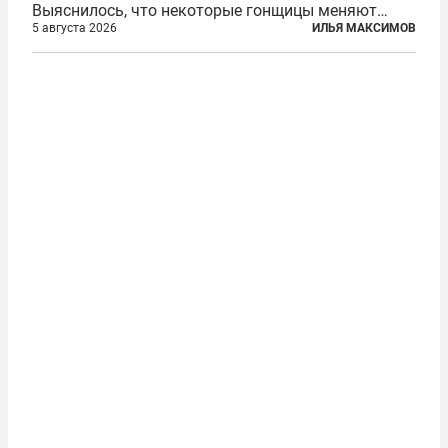
Выяснилось, что некоторые гонщицы меняют
размер груди ради улучшения аэродинамики. За
5 августа 2026
ИЛЬЯ МАКСИМОВ
фасадом труда, мастерства, упорства и
благородства, которые мы привыкли
ассоциировать с...