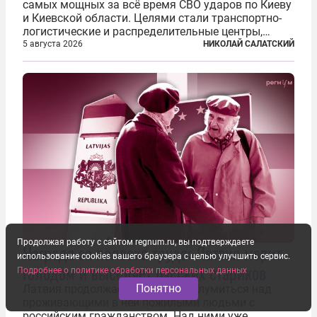
самых мощных за всё время СВО ударов по Киеву
и Киевской области. Целями стали транспортно-
логистические и распределительные центры,
которые ВСУ использовали для хранения и
5 августа 2026
НИКОЛАЙ САЛАТСКИЙ
доставки вооружений и грузов военного
назначения. Атака также «накрыла»...
Продолжая работу с сайтом regnum.ru, вы подтверждаете
Награда за полвека труда: Латвия морит
использование cookies вашего браузера с целью улучшить сервис.
голодом и выселяет русских стариков
Подробнее о политике обработки персональных данных
Понятно
Латвия продолжает изощренно глумиться над
проживающими в ней пожилыми людьми с
российским гражданством. Над ними уже