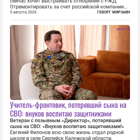
сейчас хочет выстраивать отношения с РЖД.
Отремонтировать за счет российской компании
железнодорожную инфраструктуру в районе
5 августа 2026
ГЕВОРГ МИРЗАЯН
прохождения TRIPP (коридора, который должен
связать Азербайджан и Турцию через...
Учитель-фронтовик, потерявший сына на
СВО: внуков воспитаю защитниками
Ветеран с позывным «Директор», потерявший
сына на СВО: «Внуков воспитаю защитниками!»
Евгений Филонов всю свою жизнь отдал родной
школе в селе Серпейск Калужской области.