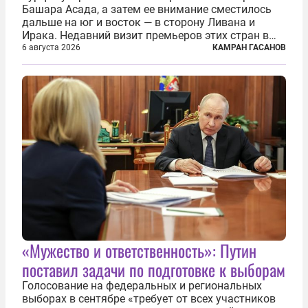
Башара Асада, а затем ее внимание сместилось
дальше на юг и восток — в сторону Ливана и
Ирака. Недавний визит премьеров этих стран в
Анкару, договоры об участии турецкой компании
6 августа 2026
КАМРАН ГАСАНОВ
TPAO в разработке нефти иракского Киркука и
«Дороги развития» подтверждают...
«Мужество и ответственность»: Путин
поставил задачи по подготовке к выборам
Голосование на федеральных и региональных
выборах в сентябре «требует от всех участников