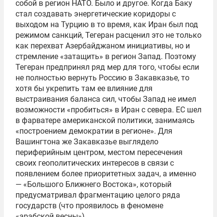
собой в регион НАТО. Было и другое. Когда Баку
стал создавать энергетические коридоры с
выходом на Турцию в то время, как Иран был под
режимом санкций, Тегеран расценил это не только
как перехват Азербайджаном инициативы, но и
стремление «затащить» в регион Запад. Поэтому
Тегеран предпринял ряд мер для того, чтобы если
не полностью вернуть Россию в Закавказье, то
хотя бы укрепить там ее влияние для
выстраивания баланса сил, чтобы Запад не имел
возможности «пробиться» в Иран с севера. ЕС шел
в фарватере американской политики, занимаясь
«построением демократии в регионе». Для
Вашингтона же Закавказье выглядело
периферийным центром, местом пересечения
своих геополитических интересов в связи с
появлением более приоритетных задач, а именно
— «Большого Ближнего Востока», который
предусматривал фрагментацию целого ряда
государств (что проявилось в феномене
«арабской весны»).