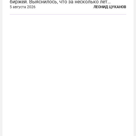
биржей. Выяснилось, что за несколько лет
существования через Shelbit прошло не менее 4
5 августа 2026
ЛЕОНИД ЦУКАНОВ
млрд долларов в криптовалюте, принадлежащих
иранским чиновникам и силовикам...