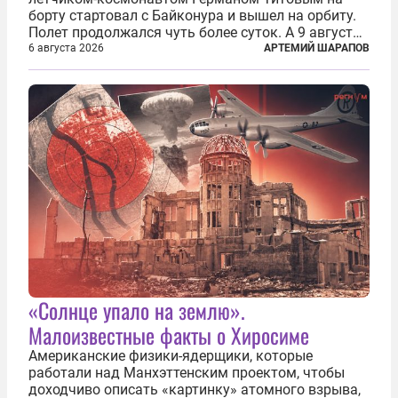
борту стартовал с Байконура и вышел на орбиту.
Полет продолжался чуть более суток. А 9 августа
второй человек в космосе получил звезду Героя
6 августа 2026
АРТЕМИЙ ШАРАПОВ
Советского Союза и орден Ленина. Миссия Титова
зачастую находится несколько...
«Солнце упало на землю».
Малоизвестные факты о Хиросиме
Американские физики-ядерщики, которые
работали над Манхэттенским проектом, чтобы
доходчиво описать «картинку» атомного взрыва,