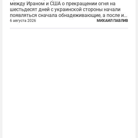
между Ираном и США о прекращении огня на
шестьдесят дней с украинской стороны начали
появляться сначала обнадеживающие, а после и
вовсе бравурные заявления про некий «перелом»
6 августа 2026
МИХАИЛ ПАВЛИВ
в войне. Вероятно, в сознании первых лиц
киевского режима и стоящих за ними...