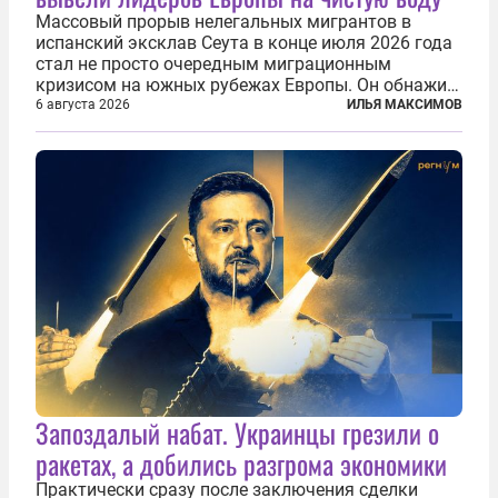
Массовый прорыв нелегальных мигрантов в
испанский эксклав Сеута в конце июля 2026 года
стал не просто очередным миграционным
кризисом на южных рубежах Европы. Он обнажил
фундаментальный раскол внутри Евросоюза,
6 августа 2026
ИЛЬЯ МАКСИМОВ
продемонстрировав, что десятилетиями
выстраивавшаяся миграционная политика ЕС
зашла в...
Запоздалый набат. Украинцы грезили о
ракетах, а добились разгрома экономики
Практически сразу после заключения сделки