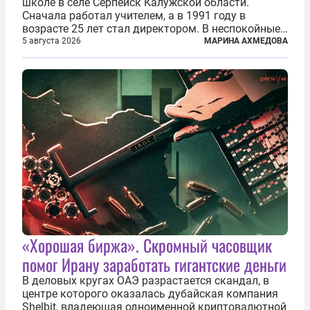
школе в селе Серпейск Калужской области.
Сначала работал учителем, а в 1991 году в
возрасте 25 лет стал директором. В неспокойные
90-е он сумел спасти школу от закрытия и со
5 августа 2026
МАРИНА АХМЕДОВА
временем сделал ее лучшей в районе. В 2023 году
в возрасте 57 лет вслед за сыном...
«Хорошая биржа». Скромный часовщик
помог Ирану заработать гигантские деньги
В деловых кругах ОАЭ разрастается скандал, в
центре которого оказалась дубайская компания
Shelbit, владеющая одноименной криптовалютной