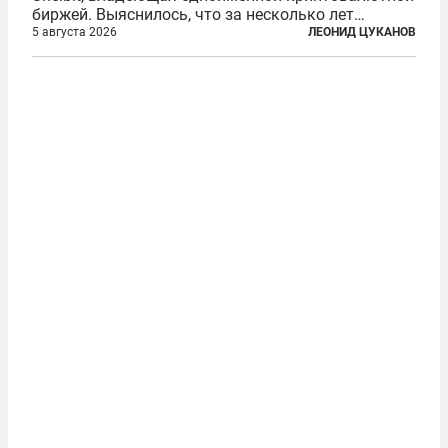
биржей. Выяснилось, что за несколько лет
существования через Shelbit прошло не менее 4
5 августа 2026
ЛЕОНИД ЦУКАНОВ
млрд долларов в криптовалюте, принадлежащих
иранским чиновникам и силовикам...