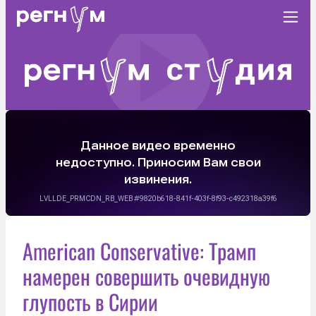
American Conservative: Трамп
намерен совершить очевидную
глупость в Сирии