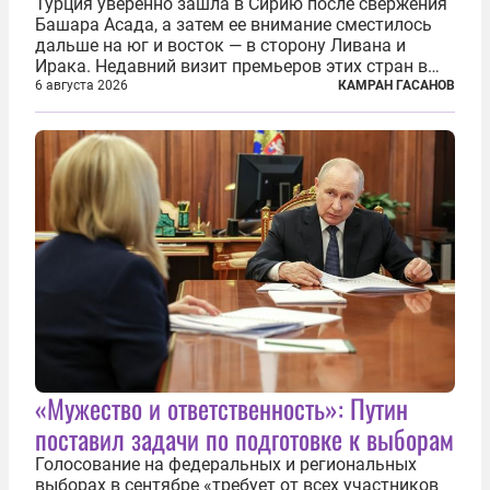
Турция уверенно зашла в Сирию после свержения
Башара Асада, а затем ее внимание сместилось
дальше на юг и восток — в сторону Ливана и
Ирака. Недавний визит премьеров этих стран в
Анкару, договоры об участии турецкой компании
6 августа 2026
КАМРАН ГАСАНОВ
TPAO в разработке нефти иракского Киркука и
«Дороги развития» подтверждают...
«Мужество и ответственность»: Путин
поставил задачи по подготовке к выборам
Голосование на федеральных и региональных
выборах в сентябре «требует от всех участников