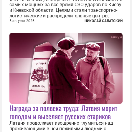
самых мощных за всё время СВО ударов по Киеву
и Киевской области. Целями стали транспортно-
логистические и распределительные центры,
которые ВСУ использовали для хранения и
5 августа 2026
НИКОЛАЙ САЛАТСКИЙ
доставки вооружений и грузов военного
назначения. Атака также «накрыла»...
Награда за полвека труда: Латвия морит
голодом и выселяет русских стариков
Латвия продолжает изощренно глумиться над
проживающими в ней пожилыми людьми с