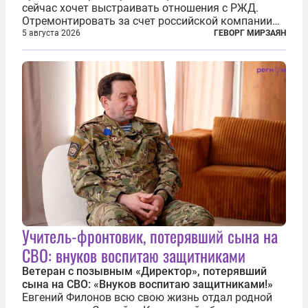
сейчас хочет выстраивать отношения с РЖД.
Отремонтировать за счет российской компании
железнодорожную инфраструктуру в районе
5 августа 2026
ГЕВОРГ МИРЗАЯН
прохождения TRIPP (коридора, который должен
связать Азербайджан и Турцию через...
Учитель-фронтовик, потерявший сына на
СВО: внуков воспитаю защитниками
Ветеран с позывным «Директор», потерявший
сына на СВО: «Внуков воспитаю защитниками!»
Евгений Филонов всю свою жизнь отдал родной