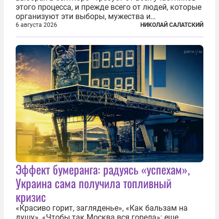
этого процесса, и прежде всего от людей, которые
организуют эти выборы, мужества и
ответственного отношения к формированию
6 августа 2026
НИКОЛАЙ САЛАТСКИЙ
власти», — подчеркнул президент Владимир Путин
на состоявшейся 5 августа в Кремле...
Эффект бумеранга: радуясь «успехам»,
Украина сама получила топливный
кризис
«Красиво горит, загляденье», «Как бальзам на
душу», «Чтобы так Москва вся горела»: еще