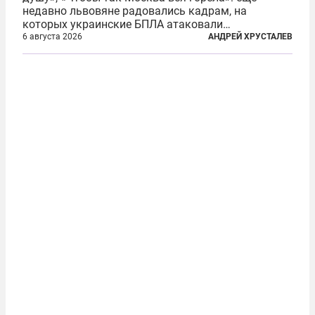
недавно львовяне радовались кадрам, на
которых украинские БПЛА атаковали
нефтеперерабатывающие предприятия России. В
6 августа 2026
АНДРЕЙ ХРУСТАЛЕВ
скором времени оказалось, что в «эту игру можно
играть вдвоем» — российские дроны только за...