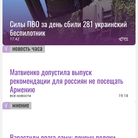
Силы ПВО за день сбили 281 украинский
беспилотник
17:42
новость часа
Матвиенко допустила выпуск
рекомендации для россиян не посещать
Армению
все новости
19:18
мнение
Взрастили врага сами: почему поляки