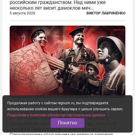
российским гражданством. Над ними уже
несколько лет висит дамоклов меч
насильственного выдворения. Некоторых уже
5 августа 2026
ВИКТОР ЛАВРИНЕНКО
депортировали, а многие уехали сами, не
дожидаясь изгнания из родных домов. Пожилых
людей, проваливших...
«До последней возможности». Как
Продолжая работу с сайтом regnum.ru, вы подтверждаете
Одесса оборонялась от захватчиков
использование cookies вашего браузера с целью улучшить сервис.
Подробнее о политике обработки персональных данных
85 лет назад, 5 августа 1941 года, началась
Понятно
героическая оборона Одессы, города, который
наряду с Ленинградом, Сталинградом и
Севастополем стал одним из первых городов-