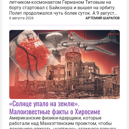
летчиком-космонавтом Германом Титовым на
борту стартовал с Байконура и вышел на орбиту.
Полет продолжался чуть более суток. А 9 августа
второй человек в космосе получил звезду Героя
6 августа 2026
АРТЕМИЙ ШАРАПОВ
Советского Союза и орден Ленина. Миссия Титова
зачастую находится несколько...
«Солнце упало на землю».
Малоизвестные факты о Хиросиме
Американские физики-ядерщики, которые
работали над Манхэттенским проектом, чтобы
доходчиво описать «картинку» атомного взрыва,