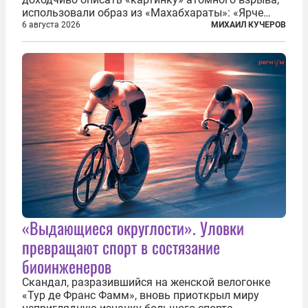
использовали образ из «Махабхараты»: «Ярче
тысячи солнц пылало это пламя». Не все жители
6 августа 2026
МИХАИЛ КУЧЕРОВ
японских городов Хиросимы и Нагасаки, на
которых США в августе 1945 года поставили...
«Выдающиеся округлости». Уловки
превращают спорт в состязание
биоинженеров
Скандал, разразившийся на женской велогонке
«Тур де Франс Фамм», вновь приоткрыл миру