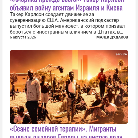
объявил войну агентам Израиля и Киева
Такер Карлсон создает движение за
суверенизацию США. Американский подкастер
выпустил большой манифест, в котором призвал
бороться с иностранным влиянием в Штатах, в
первую очередь имея в виду Израиль. А также
6 августа 2026
МАЛЕК ДУДАКОВ
прекратить заморские войны, выплатить
репарации Ирану, остановить прием мигрантов...
«Сеанс семейной терапии». Мигранты
вывели лидеров Европы на чистую воду