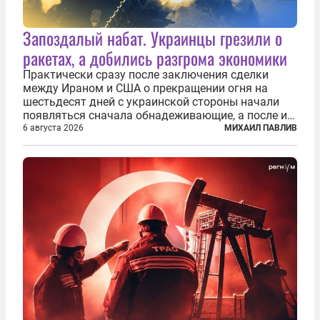
Запоздалый набат. Украинцы грезили о
ракетах, а добились разгрома экономики
Практически сразу после заключения сделки
между Ираном и США о прекращении огня на
шестьдесят дней с украинской стороны начали
появляться сначала обнадеживающие, а после и
вовсе бравурные заявления про некий «перелом»
6 августа 2026
МИХАИЛ ПАВЛИВ
в войне. Вероятно, в сознании первых лиц
киевского режима и стоящих за ними...