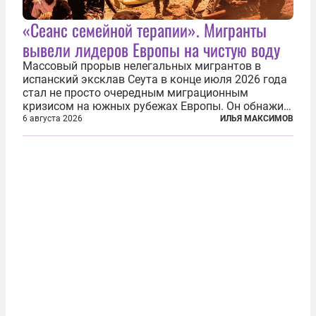
«Сеанс семейной терапии». Мигранты
вывели лидеров Европы на чистую воду
Массовый прорыв нелегальных мигрантов в
испанский эксклав Сеута в конце июля 2026 года
стал не просто очередным миграционным
кризисом на южных рубежах Европы. Он обнажил
фундаментальный раскол внутри Евросоюза,
6 августа 2026
ИЛЬЯ МАКСИМОВ
продемонстрировав, что десятилетиями
выстраивавшаяся миграционная политика ЕС
зашла в...