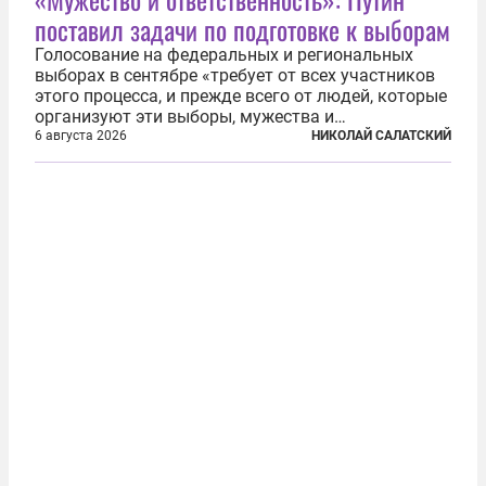
поставил задачи по подготовке к выборам
Голосование на федеральных и региональных
выборах в сентябре «требует от всех участников
этого процесса, и прежде всего от людей, которые
организуют эти выборы, мужества и
ответственного отношения к формированию
6 августа 2026
НИКОЛАЙ САЛАТСКИЙ
власти», — подчеркнул президент Владимир Путин
на состоявшейся 5 августа в Кремле...