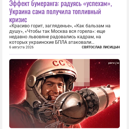
Эффект бумеранга: радуясь «успехам»,
Украина сама получила топливный
кризис
«Красиво горит, загляденье», «Как бальзам на
душу», «Чтобы так Москва вся горела»: еще
недавно львовяне радовались кадрам, на
которых украинские БПЛА атаковали
нефтеперерабатывающие предприятия России. В
6 августа 2026
СВЯТОСЛАВ ЛИСИЦЫН
скором времени оказалось, что в «эту игру можно
играть вдвоем» — российские дроны только за...