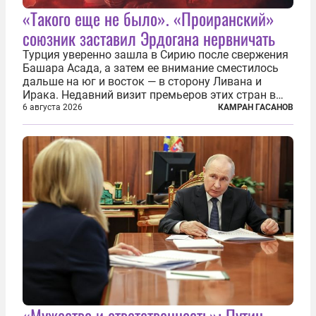
«Такого еще не было». «Проиранский»
союзник заставил Эрдогана нервничать
Турция уверенно зашла в Сирию после свержения
Башара Асада, а затем ее внимание сместилось
дальше на юг и восток — в сторону Ливана и
Ирака. Недавний визит премьеров этих стран в
Анкару, договоры об участии турецкой компании
6 августа 2026
КАМРАН ГАСАНОВ
TPAO в разработке нефти иракского Киркука и
«Дороги развития» подтверждают...
«Мужество и ответственность»: Путин