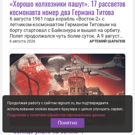
«Хорошо колхозники пашут». 17 рассветов
космонавта номер два Германа Титова
6 августа 1961 года корабль «Восток-2» с
летчиком-космонавтом Германом Титовым на
борту стартовал с Байконура и вышел на орбиту.
Полет продолжался чуть более суток. А 9 августа
второй человек в космосе получил звезду Героя
6 августа 2026
АРТЕМИЙ ШАРАПОВ
Советского Союза и орден Ленина. Миссия Титова
зачастую находится несколько...
Продолжая работу с сайтом regnum.ru, вы подтверждаете
использование cookies вашего браузера с целью улучшить сервис.
Подробнее о политике обработки персональных данных
Понятно
«Солнце упало на землю».