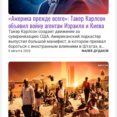
«Америка прежде всего»: Такер Карлсон
объявил войну агентам Израиля и Киева
Такер Карлсон создает движение за
суверенизацию США. Американский подкастер
выпустил большой манифест, в котором призвал
бороться с иностранным влиянием в Штатах, в
первую очередь имея в виду Израиль. А также
6 августа 2026
МАЛЕК ДУДАКОВ
прекратить заморские войны, выплатить
репарации Ирану, остановить прием мигрантов...