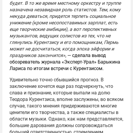
будет. В то же время местному оркестру и труппе
назначена незавидная роль статистов. Тем, кому
некуда деваться, придется терпеть социальное
унижение (кроме несопоставимых зарплат, есть
еще творческие амбиции), а вот перспективных
музыкантов, ведущих солистов из тех, что не
глянулись Курентзису и его помощникам, Пермь
может не досчитаться, когда эпоха эйфории и
праздников закончится»
, — сделала вывод
обозреватель журнала «Эксперт-Урал» Барыкина
Лариса по итогам встречи с Курентзисом.
Удивительно точно сбывшийся прогноз. В
заключение хочется еще раз подчеркнуть, что
слава и признание, которые выпали на долю
Теодора Курентзиса, вполне заслужены, во всяком
случае, такого мнения придерживаются многие
ценители его творчества, а также специалисты в
области музыки. Однако, как нам представляется,
большие дарования должны сопровождаться
большей ответственностью, стремлением