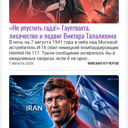
«Не упустить гада!» Гауптвахта,
лихачество и подвиг Виктора Талалихина
В ночь на 7 августа 1941 года в небе над Москвой
истребитель И-16 сбил немецкий бомбардировщик
Heinkel He 111. Такое сообщение затерялось бы в
ежедневных сводках, если б не одно
обстоятельство. Это был один из первых в
7 августа 2026
МИХАИЛ КУЧЕРОВ
истории отечественной авиации ночных таранов.
У пилота — младшего лейтенанта...