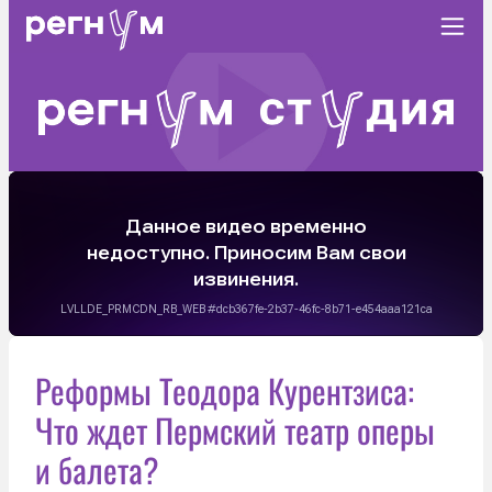
Реформы Теодора Курентзиса:
Что ждет Пермский театр оперы
и балета?