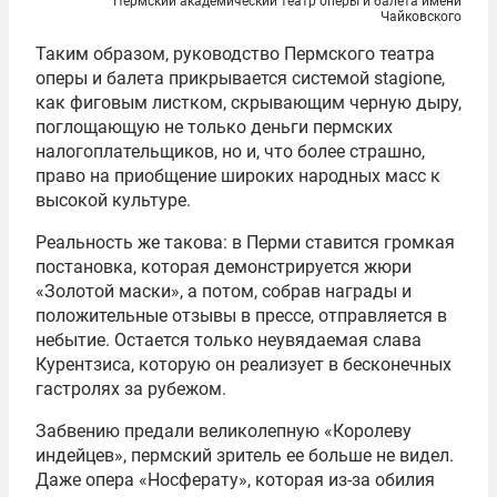
Пермский академический театр оперы и балета имени
Чайковского
Таким образом, руководство Пермского театра
оперы и балета прикрывается системой stagione,
как фиговым листком, скрывающим черную дыру,
поглощающую не только деньги пермских
налогоплательщиков, но и, что более страшно,
право на приобщение широких народных масс к
высокой культуре.
Реальность же такова: в Перми ставится громкая
постановка, которая демонстрируется жюри
«Золотой маски», а потом, собрав награды и
положительные отзывы в прессе, отправляется в
небытие. Остается только неувядаемая слава
Курентзиса, которую он реализует в бесконечных
гастролях за рубежом.
Забвению предали великолепную «Королеву
индейцев», пермский зритель ее больше не видел.
Даже опера «Носферату», которая из-за обилия