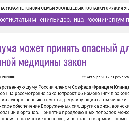
НА УКРАИНЕ
ПОИСКИ СЕМЬИ УСОЛЬЦЕВЫХ
ПОСТАВКИ ОРУЖИЯ У
ости
Статьи
Мнения
Видео
Лица России
Регнум 
дума может принять опасный д
нной медицины закон
НЕРСИСЯН
22 октября 2017
/
Время чт
дарственную думу России членом Совфеда
Францем Клинц
сён на рассмотрение
законопроект об изменениях в закон
нии лекарственных средств»
, регулирующий в том числе и
ское обеспечение Вооруженных сил, других войск, воинск
ваний и органов. Принятие предложенных поправок може
повлиять на многие процессы, и не только в армии. Посмо