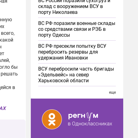
ВС России поразили сухогруз и
ная
склад с вооружением ВСУ в
порту Николаева
енную
ВС РФ поразили военные склады
их
со средствами связи и РЭБ в
всего,
порту Одессы
 какой
ВС РФ пресекли попытку ВСУ
н
перебросить резервы для
ет
удержания Ивановки
лей,
огло бы
ВСУ перебросили часть бригады
 решать
«Эдельвейс» на север
Харьковской области
ейся в
еще
MAX