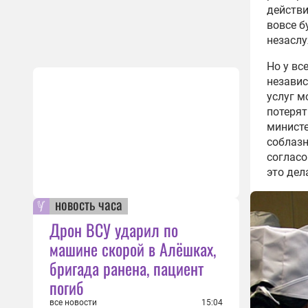
действи
вовсе б
незаслу
Но у вс
независ
услуг м
потерят
министе
соблазн
согласо
это дел
новость часа
Дрон ВСУ ударил по
машине скорой в Алёшках,
бригада ранена, пациент
погиб
все новости
15:04