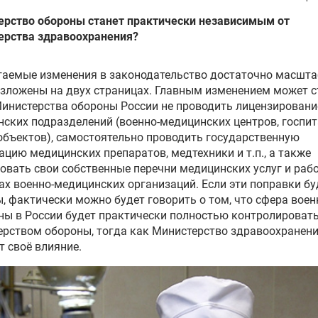
ерство обороны станет практически независимым от
ерства здравоохранения?
аемые изменения в законодательство достаточно масшта
изложены на двух страницах. Главным изменением может с
инистерства обороны России не проводить лицензировани
ских подразделений (военно-медицинских центров, госпит
объектов), самостоятельно проводить государственную
ацию медицинских препаратов, медтехники и т.п., а также
вать свои собственные перечни медицинских услуг и рабо
ах военно-медицинских организаций. Если эти поправки бу
, фактически можно будет говорить о том, что сфера воен
ы в России будет практически полностью контролироват
рством обороны, тогда как Министерство здравоохранен
т своё влияние.