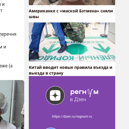
ы и
ут
Американке с «маской Бэтмена» сняли
швы
перечня
м и
еже (а
Китай вводит новые правила въезда и
выезда в страну