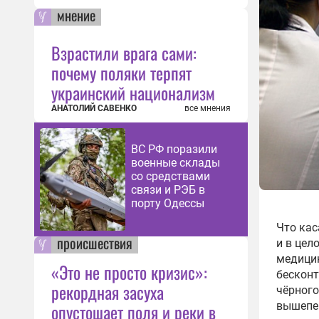
мнение
Взрастили врага сами:
почему поляки терпят
украинский национализм
АНАТОЛИЙ САВЕНКО
все мнения
ВС РФ поразили
военные склады
со средствами
связи и РЭБ в
порту Одессы
Что кас
происшествия
и в цел
медицин
«Это не просто кризис»:
бесконт
рекордная засуха
чёрного
вышепе
опустошает поля и реки в