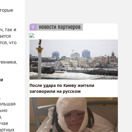
оторые
новости партнеров
, так и
ается
тся, что
ехники,
 и
После удара по Киеву жители
заговорили на русском
.
большая
льно
,
учае
артных