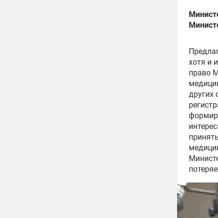
Минист
Минист
Предлаг
хотя и 
право М
медицин
других 
регистр
формиро
интерес
приняты
медицин
Министе
потеряе