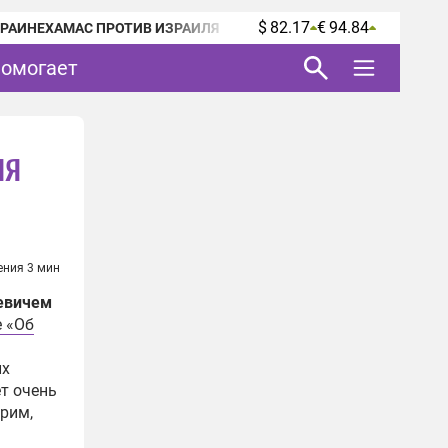
$ 82.17
€ 94.84
КРАИНЕ
ХАМАС ПРОТИВ ИЗРАИЛЯ
помогает
ля
ения 3 мин
евичем
е «Об
их
т очень
трим,