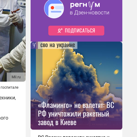
сво на украине
Mil.ru
 госпитале
ехники,
«Фламинго» не взлетят: ВС
РФ уничтожили ракетный
вого
завод в Киеве