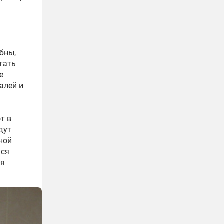
бны,
тать
е
алей и
т в
дут
ной
ься
ия