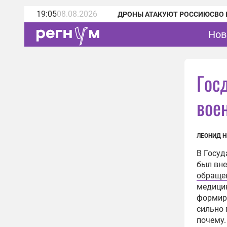
19:05
08.08.2026
ДРОНЫ АТАКУЮТ РОССИЮ
СВО 
Нов
Гос
вое
ЛЕОНИД 
В Госу
был вне
обраще
медицин
формиро
сильно 
почему.