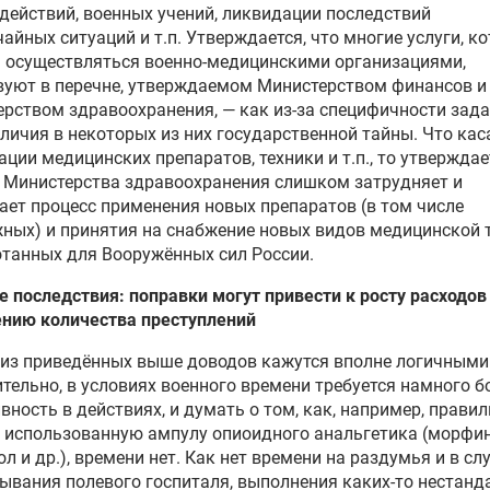
действий, военных учений, ликвидации последствий
айных ситуаций и т.п. Утверждается, что многие услуги, к
 осуществляться военно-медицинскими организациями,
вуют в перечне, утверждаемом Министерством финансов и
рством здравоохранения, — как из-за специфичности задач
аличия в некоторых из них государственной тайны. Что кас
ации медицинских препаратов, техники и т.п., то утверждае
 Министерства здравоохранения слишком затрудняет и
ает процесс применения новых препаратов (в том числе
ных) и принятия на снабжение новых видов медицинской т
танных для Вооружённых сил России.
 последствия: поправки могут привести к росту расходов
ению количества преступлений
из приведённых выше доводов кажутся вполне логичными
тельно, в условиях военного времени требуется намного 
вность в действиях, и думать о том, как, например, прави
 использованную ампулу опиоидного анальгетика (морфин
л и др.), времени нет. Как нет времени на раздумья и в сл
ывания полевого госпиталя, выполнения каких-то нестанд