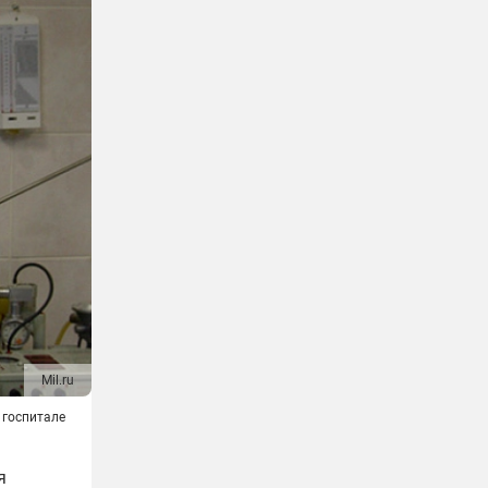
Mil.ru
 госпитале
я