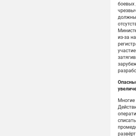
боевых 
чрезвыч
должны
отсутст
Министе
из-за н
регистр
участие
затягив
зарубеж
разрабо
Опасные
увелич
Многие 
Действи
операти
списать
промедо
развёрт