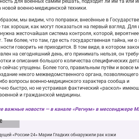
ость для военных самим решать, подходит ли им та или и
 новой военно-медицинской техники.
бразом, мы видим, что поправки, внесённые в Государств
е так хороши, как могут показаться на первый взгляд. Для 
нужна жесточайшая система контроля, которой, вероятнее 
т. Тем более, что там, где есть государственная тайна, ни о
ности говорить не приходится. В том виде, в котором зако
влен на сегодняшний день, его принимать нельзя, он требу
отки и описания большого количества специфических дета
 сейчас упущены. Более того, правильным путём и вовсе м
оздание некого межведомственного органа, позволяющего
ибо вопросы военно-медицинского характера сообща и
чно быстро, но не устраивая фактический «раскол» имеющ
военной и гражданской медицины.
е важные новости — в канале «Регнум» в мессенджере 
е
дущей «России-24» Марии Гладких обнаружили рак кожи