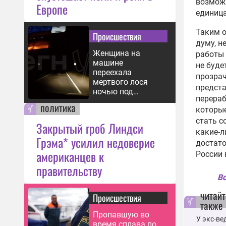
возможн
Европе
единица
Таким о
Происшествия
думу, н
Женщина на
работы 
машине
не буде
переехала
прозрач
мертвого лося
предста
ночью под
перераб
Ярославлем
политика
которые
стать с
Закрытый гроб Линдси
какие-л
Грэма* усилил недоверие
достато
американцев к
России 
правительству
Вс
читайт
Происшествия
также
Пропавшую во
У экс-ве
время сплава по