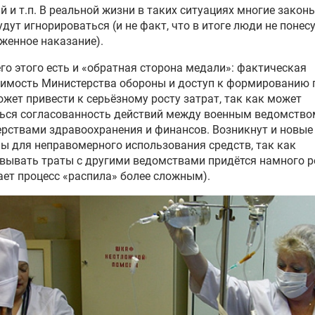
й и т.п. В реальной жизни в таких ситуациях многие закон
удут игнорироваться (и не факт, что в итоге люди не понес
женное наказание).
его этого есть и «обратная сторона медали»: фактическая
имость Министерства обороны и доступ к формированию 
ожет привести к серьёзному росту затрат, так как может
ься согласованность действий между военным ведомство
рствами здравоохранения и финансов. Возникнут и новые
ы для неправомерного использования средств, так как
вывать траты с другими ведомствами придётся намного р
ает процесс «распила» более сложным).