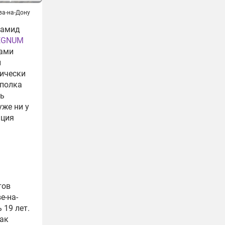
ва-на-Дону
рамид
EGNUM
ками
л
тически
 полка
ть
уже ни у
ация
тов
е-на-
 19 лет.
Как