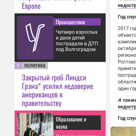
Европе
недостр
Год спу
Происшествия
2017 го
Четверо взрослых
объекто
и двое детей
комплек
пострадали в ДТП
октября
под Волгоградом
регион
Ростовс
политика
приняти
Закрытый гроб Линдси
пострад
области
Грэма* усилил недоверие
один го
американцев к
А такж
правительству
недостр
Образование и
Год спу
наука