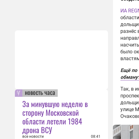
ИА REG
области
дольщи
разнёс 
направл
насчиты
было ок
властям
Ещё по
обману
Так, в 
новость часа
проспек
За минувшую неделю в
дольщик
улице М
сторону Московской
Очаковс
области летели 1984
дрона ВСУ
все новости
08:41