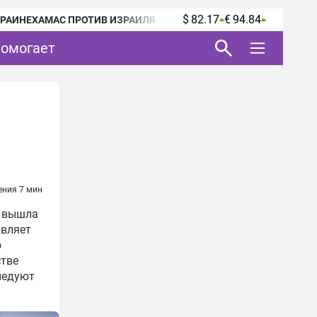
$ 82.17
€ 94.84
КРАИНЕ
ХАМАС ПРОТИВ ИЗРАИЛЯ
помогает
ения 7 мин
о вышла
авляет
о
стве
ледуют