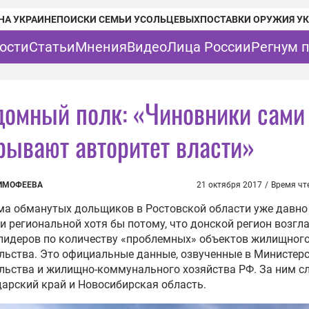
НА УКРАИНЕ
ПОИСКИ СЕМЬИ УСОЛЬЦЕВЫХ
ПОСТАВКИ ОРУЖИЯ У
ости
Статьи
Мнения
Видео
Лица России
Регнум 
домный полк: «Чиновники сами
рывают авторитет власти»
ТИМОФЕЕВА
21 октября 2017
/
Время чт
ма обманутых дольщиков в Ростовской области уже давн
и региональной хотя бы потому, что донской регион возгл
лидеров по количеству «проблемных» объектов жилищног
льства. Это официальные данные, озвученные в Министер
льства и жилищно-коммунального хозяйства РФ. За ним с
арский край и Новосибирская область.