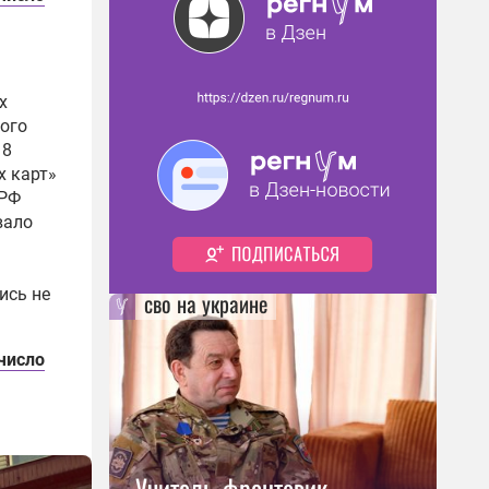
х
лого
18
х карт»
 РФ
вало
ись не
сво на украине
число
Учитель-фронтовик,