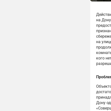
Действи
на Дону
предос
признан
сбереже
на улиц
продол
комнаты
кого не
разреши
Пробле
Объекто
достато
принадл
Дону од
«Соверш