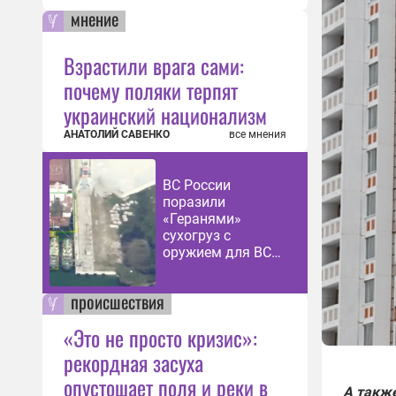
мнение
Взрастили врага сами:
почему поляки терпят
украинский национализм
АНАТОЛИЙ САВЕНКО
все мнения
ВС России
поразили
«Геранями»
сухогруз с
оружием для ВСУ
восточнее Одессы
происшествия
«Это не просто кризис»:
рекордная засуха
опустошает поля и реки в
А такж