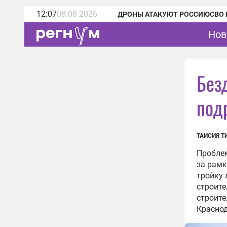
12:07
08.08.2026
ДРОНЫ АТАКУЮТ РОССИЮ
СВО 
Нов
Без
под
ТАИСИЯ 
Пробле
за рамк
тройку 
строите
строите
Краснод