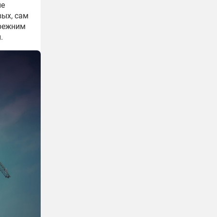
не
вых, сам
прежним
.