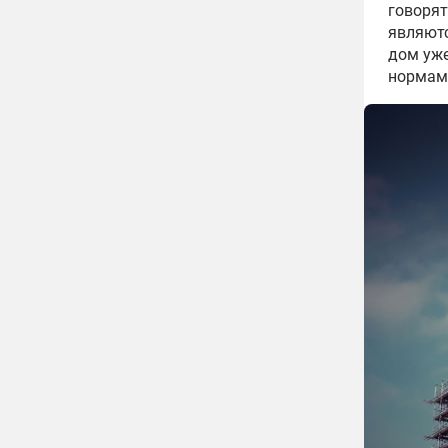
говорят
являютс
дом уже
нормам,