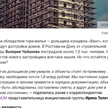
(сс) 
Стро
и обладатели горе-жилья — дольщики концерна «Вант», к
ждут достройки домов. В Ростове-на-Дону от строительной
иды
Валерия Чабанова
пострадали около 1,5 тыс. человек. 
ктов нового застройщика все-таки зашли. Но что остаётся
ным?
 из дольщиков уже умерли, а объекты стоят по-прежнему.
ку необходимо почти 1,8 млрд рублей. Мы постоянно ходи
трацию и просим привести в порядок документацию, объ
быть обследованы, составлены сметы, а вдруг дом уже в
ном состоянии»
, — поделилась ранее с корреспондентом
NUM
представительница инициативной группы
Ирина Толо
ь видимость