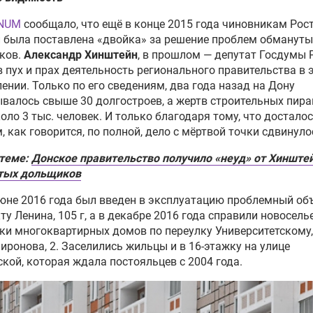
NUM
сообщало, что ещё в конце 2015 года чиновникам Рос
 была поставлена «двойка» за решение проблем обмануты
ков.
Александр Хинштейн
, в прошлом — депутат Госдумы 
в пух и прах деятельность регионального правительства в 
ении. Только по его сведениям, два года назад на Дону
валось свыше 30 долгостроев, а жертв строительных пир
оло 3 тыс. человек. И только благодаря тому, что достало
, как говорится, по полной, дело с мёртвой точки сдвинуло
 теме:
Донское правительство получило «неуд» от Хинште
тых дольщиков
июне 2016 года был введен в эксплуатацию проблемный об
ту Ленина, 105 г, а в декабре 2016 года справили новосель
и многоквартирных домов по переулку Университетскому,
иронова, 2. Заселились жильцы и в 16-этажку на улице
кой, которая ждала постояльцев с 2004 года.