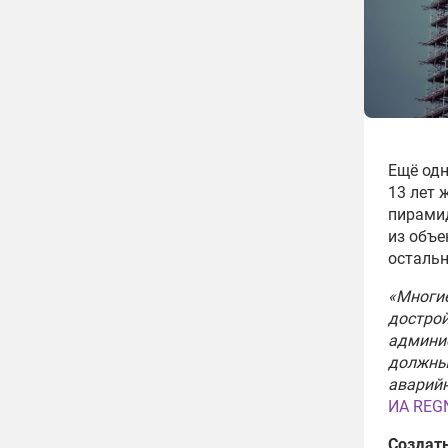
Ещё одн
13 лет 
пирам
из объе
осталь
«Многие
дострой
админис
должны 
аварий
ИА REG
Создат