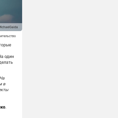
MichaelGaida
ительство
оторые
На один
 делать
 На
м в
екты
чко
.