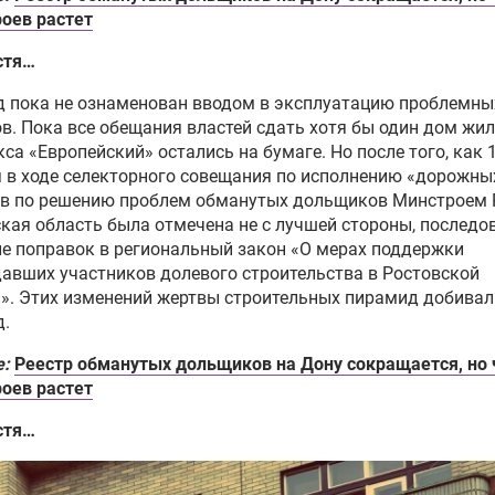
оев растет
стя…
д пока не ознаменован вводом в эксплуатацию проблемны
в. Пока все обещания властей сдать хотя бы один дом жи
са «Европейский» остались на бумаге. Но после того, как 
 в ходе селекторного совещания по исполнению «дорожны
ов по решению проблем обманутых дольщиков Минстроем
кая область была отмечена не с лучшей стороны, последо
е поправок в региональный закон «О мерах поддержки
авших участников долевого строительства в Ростовской
». Этих изменений жертвы строительных пирамид добивал
д.
е:
Реестр обманутых дольщиков на Дону сокращается, но 
оев растет
стя…