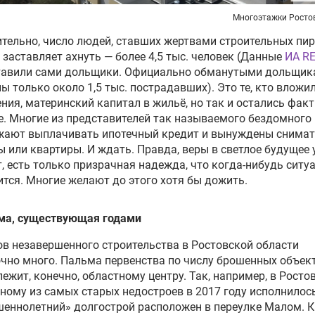
Многоэтажки Росто
тельно, число людей, ставших жертвами строительных пи
 заставляет ахнуть — более 4,5 тыс. человек (Данные
ИА R
тавили сами дольщики. Официально обманутыми дольщи
ы только около 1,5 тыс. пострадавших). Это те, кто вложи
ния, материнский капитал в жильё, но так и остались фак
е. Многие из представителей так называемого бездомного
жают выплачивать ипотечный кредит и вынуждены снима
 или квартиры. И ждать. Правда, веры в светлое будущее 
т, есть только призрачная надежда, что когда-нибудь ситу
тся. Многие желают до этого хотя бы дожить.
ма, существующая годами
в незавершенного строительства в Ростовской области
чно много. Пальма первенства по числу брошенных объек
ежит, конечно, областному центру. Так, например, в Ростов
ному из самых старых недостроев в 2017 году исполнилось
еннолетний» долгострой расположен в переулке Малом. 