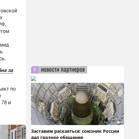
товской
х
РФ,
этом
амид
сь
сь.
новости партнеров
йна за
ъект по
е
 78 и
Заставим раскаяться: союзник России
дал грозное обещание