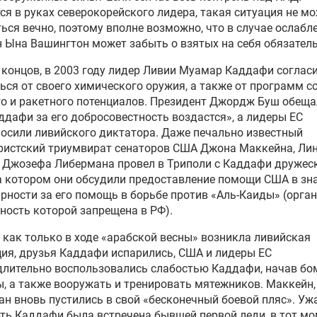
ся
в руках северокорейского лидера, такая ситуация не м
ься вечно, поэтому
вполне возможно
, что в случае ослабл
н
Ына
Вашингтон может забыть о взятых на себя обязатель
 концов,
в 2003 году лидер Ливии
Муамар
Каддафи соглас
ься от своего химического
оружия, а также от программ с
о и ракетного потенциалов. Президент Джордж Буш обещ
ддафи за его добросовестность воздастся», а лидеры ЕС
осили ливийского диктатора. Даже печально известный
ристский триумвират сенаторов США Джона
Маккейна
,
Ли
и Джозефа Либермана
провел
в Триполи с Каддафи дружес
а
котором
они обсудили предоставление помощи США в зн
рности за его помощь в борьбе против
«
Аль-Каиды
»
(орган
ьность
которой
запрещена в РФ).
 как только
в ходе
«
арабской весны
»
возникла ливийская
ия, друзья Каддафи испарились, США и лидеры ЕС
длительно воспользовались слабостью Каддафи, начав бо
ы, а также вооружать и тренировать мятежников.
Маккейн
н вновь пустились в свой
«
бесконечный боевой пляс
»
. Уж
ть Каддафи была встречена бывшей первой леди, в тот м