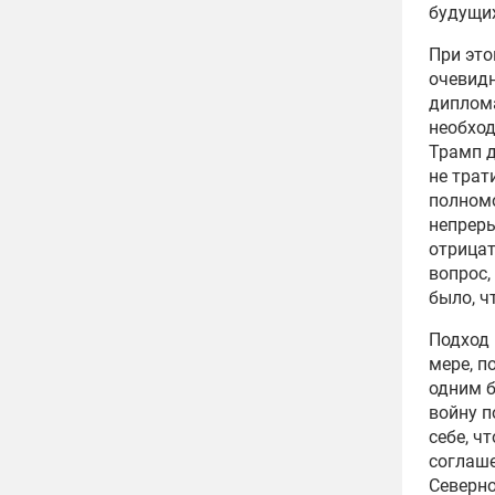
будущи
При это
очевидн
диплома
необход
Трамп 
не трат
полном
непреры
отрицат
вопрос,
было, ч
Подход 
мере, п
одним 
войну п
себе, ч
соглаш
Северно