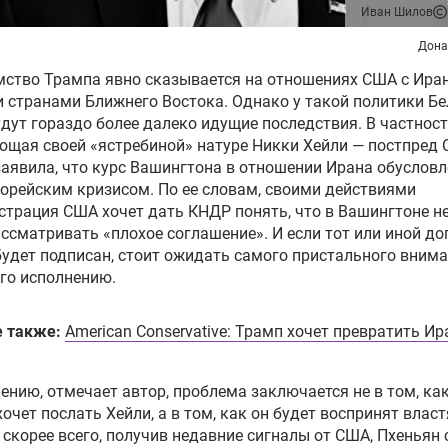
Иван Шилов
Дона
ство Трампа явно сказывается на отношениях США с Ира
 странами Ближнего Востока. Однако у такой политики Бе
дут гораздо более далеко идущие последствия. В частност
ющая своей «ястребиной» натуре
Никки
Хейли — постпред 
аявила, что курс Вашингтона в отношении Ирана обусловл
корейским кризисом. По
ее
словам, своими действиями
трация США хочет дать КНДР понять, что в Вашингтоне не
ассматривать «плохое
соглашение
». И если тот или иной д
будет подписан, стоит ожидать самого пристального вним
го исполнению.
е также:
American Conservative: Трамп хочет превратить Ир
ению, отмечает автор, проблема заключается не в том, ка
хочет послать Хейли, а в том, как он будет воспринят влас
И
скорее всего
, получив недавние сигналы от США, Пхеньян