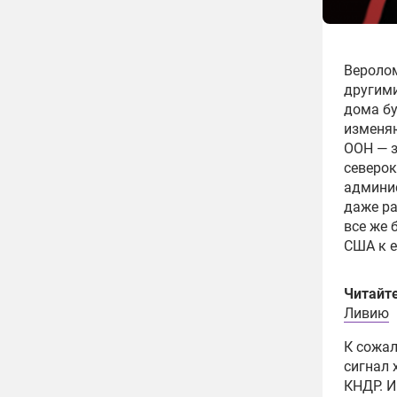
Веролом
другими
дома бу
изменя
ООН — з
северо
админис
даже р
все же 
США к е
Читайт
Ливию
К сожал
сигнал 
КНДР. 