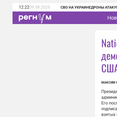
12:22
09.08.2026
СВО НА УКРАИНЕ
ДРОНЫ АТАКУ
Нов
Nati
дем
СШ
МАКСИМ 
Президе
админи
Его пос
подписа
взятых