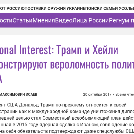
ЮТ РОССИЮ
ПОСТАВКИ ОРУЖИЯ УКРАИНЕ
ПОИСКИ СЕМЬИ УСОЛЬ
ости
Статьи
Мнения
Видео
Лица России
Регнум 
onal Interest: Трамп и Хейли
онстрируют вероломность поли
А
МАКСИМОВИЧ ИСАЕВ
20 октября 2017
/
Время чте
нт США Дональд Трамп по-прежнему относится к своей
страции как к международной команде уничтожения дипл
ледней целью стал Совместный всеобъемлющий план дейс
нная в 2015 году ядерная сделка с Ираном, соблюдение 
 на себя обязательств подтверждают даже спецслужбы СШ