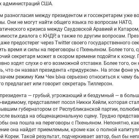
х администраций США.
м разногласия между президентом и госсекретарем уже 
ы. Они не могут найти общего языка по вопросам НАТО,
тического кризиса между Саудовской Аравией и Катаром,
имости диалога с КНДР, а также по другим вопросам. Пре
даже
предостерег
через Twitter своего государственного се
ить время и силы на переговоры с Пхеньяном. Более того, 
очий секретаря
может
в скором времени подойти к концу. 
вно ходят слухи о его возможной отставке. Более того, он 
ь, что он назвал президента «придурком». На этом фоне у
 зачем режиму Ким Чен
Ына
серьезно
относиться к чему бы
то предлагает или говорит секретарь
Тиллерсон
.
президента — грубый, угрожающий и бездумный — в боль
о-видимому, представляет посол
Никки
Хейли, которая ста
бывшим губернатором от Республиканской партии, полюб
осле выхода на общенациональную сцену. Трудно предста
тобы она пошла на переговоры с Пхеньяном. Непонятно, ка
ение она
найдет
приемлемым,
кроме как
о полной капитул
й Кореи. Такой результат,
подчеркивает
автор, был бы непл