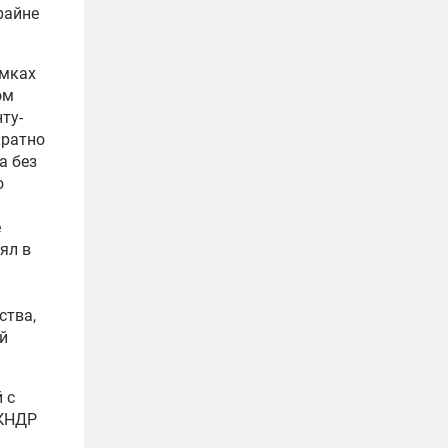
райне
амках
ом
ту-
кратно
а без
ю
е
ял в
ства,
й
 с
 КНДР