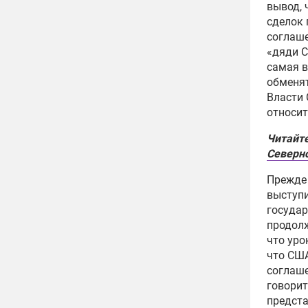
вывод, 
сделок 
соглаш
«дяди С
самая в
обменят
Власти 
относит
Читайт
Северн
Прежде 
выступи
государ
продолж
что
урок
что
США
соглаш
говорит
предста