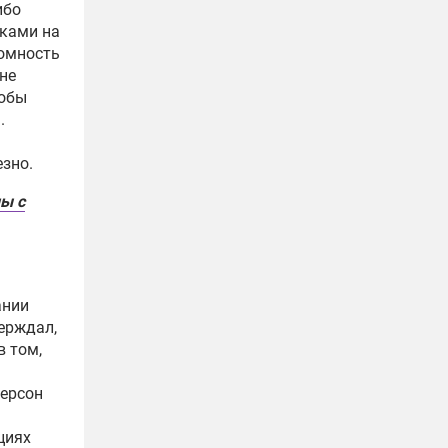
ибо
дками на
омность
не
тобы
.
езно
.
ны с
нии
ерждал,
в том,
ерсон
ициях