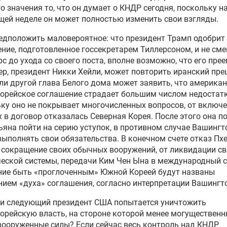
о значения то, что он думает о КНДР сегодня, поскольку н
ей неделе он может полностью изменить свои взгляды.
редположить маловероятное:
что
президент Трамп одобрит
ние, подготовленное госсекретарем
Тиллерсоном
, и не см
рс до ухода со своего поста, вполне возможно,
что
его прее
ер, президент
Никки
Хейли, может повторить иранский пре
ли другой глава Белого дома может заявить, что американ
орейское соглашение страдает большим числом недостатк
ку оно не покрывает многочисленных вопросов, от включ
 в договор отказалась Северная Корея. После этого она п
ьяна пойти на серию уступок, в противном случае Вашингт
выполнять свои обязательства. В конечном
счете
отказ Пх
 сокращение своих обычных вооружений, от ликвидации с
еской системы, передачи Ким Чен
Ына
в международный с
ние
быть
«
проглоченным
»
Южной Кореей будут названы
ием «духа» соглашения, согласно интерпретации Вашингт
ли следующий президент США попытается уничтожить
орейскую власть, на стороне которой менее могущественн
вооруженные
силы? Если сейчас весь контроль над КНДР