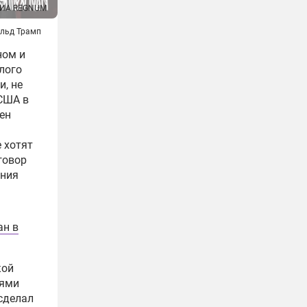
ИА REGNUM
льд Трамп
ном и
лого
и, не
США в
ен
 хотят
оговор
ания
ан в
кой
тями
 сделал