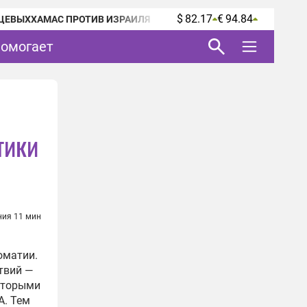
$ 82.17
€ 94.84
ЦЕВЫХ
ХАМАС ПРОТИВ ИЗРАИЛЯ
помогает
тики
ния 11 мин
оматии.
твий —
которыми
А.
Тем