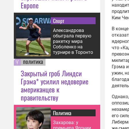
Европе
находит
продлит
Ким Че
Спорт
В конце
Александрова
отказат
обыграла первую
ядерног
ракетку мира
Соболенко на
что «Ка
турнире в Торонто
превозн
политика
милита
Грэма 
Закрытый гроб Линдси
ужин, н
Грэма* усилил недоверие
благода
деятел
американцев к
правительству
Однако,
оппозиц
незаме
Политика
его сил
Либерма
Захарова: у
премьера Японии
же смер