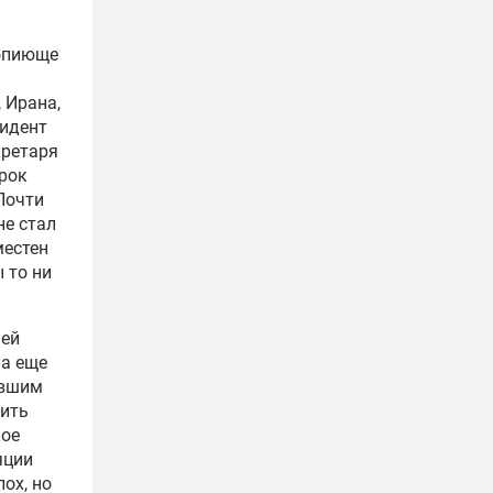
вопиюще
 Ирана,
зидент
кретаря
срок
Почти
не стал
местен
 то ни
шей
ла
еще
ившим
вить
кое
яции
ох, но