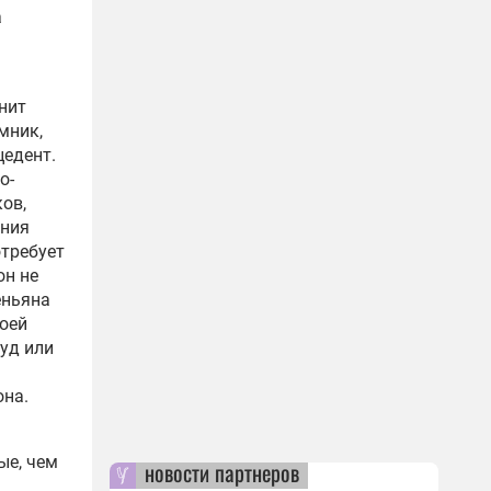
а
енит
мник,
цедент.
о-
ов,
ения
отребует
он не
еньяна
воей
уд или
она.
ые, чем
новости партнеров