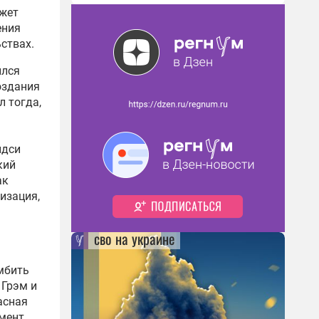
ожет
ения
ствах.
ился
оздания
ал
тогда
,
ндси
кий
ак
изация,
сво на украине
мбить
, Грэм и
асная
омент