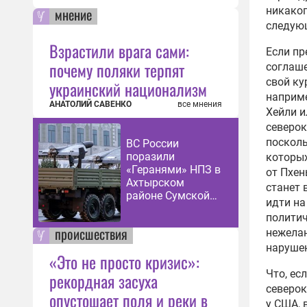
никаког
мнение
следующ
Взрастили врага сами:
Если п
почему поляки терпят
соглаше
свой ку
украинский национализм
наприм
АНАТОЛИЙ САВЕНКО
все мнения
Хейли и
северок
посколь
ВС России
поразили
которых
«Геранями» НПЗ в
от Пхен
Ахтырском
станет 
районе Сумской
идти на
области
политич
происшествия
нежела
нарушен
«Это не просто кризис»:
Что, ес
рекордная засуха
северок
опустошает поля и реки в
у США,