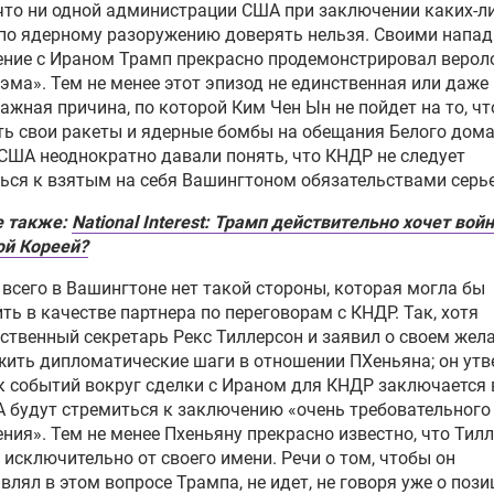
что ни одной администрации США при заключении каких-л
по ядерному разоружению доверять нельзя. Своими напа
ение с Ираном Трамп прекрасно продемонстрировал верол
эма». Тем не менее этот эпизод не единственная
или
даже 
ажная причина, по которой Ким Чен
Ын
не
пойдет
на то, ч
ь свои ракеты и ядерные бомбы на обещания Белого дома
США неоднократно давали понять, что КНДР не следует
ься к взятым на себя Вашингтоном обязательствами
серь
е также:
National Interest: Трамп действительно хочет вой
ой Кореей?
всего в Вашингтоне нет такой стороны, которая могла бы
ть в качестве
партнера
по переговорам с КНДР.
Так, хотя
ственный секретарь Рекс Тиллерсон и заявил о
своем
жела
ить дипломатические шаги в отношении ПХеньяна; он утв
 событий вокруг сделки с Ираном для КНДР заключается 
 будут стремиться к заключению
«
очень требовательного
ения
»
.
Тем не менее Пхеньяну прекрасно известно, что
Тилл
 исключительно от своего имени. Речи о том, чтобы он
влял в этом вопросе Трампа, не
идет
, не говоря уже о поз