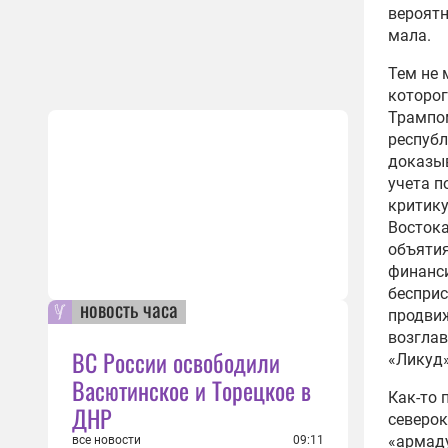
вероятн
мала.
Тем не 
которог
Трампом
республ
доказыв
учета
по
критику
Востока
объяти
финанси
бесприс
новость часа
продвиж
возгла
ВС России освободили
«
Ликуд
Васютинское и Торецкое в
Как-то 
ДНР
северок
«армаду
все новости
09:11