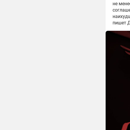
не мене
соглаше
наихудш
пишет