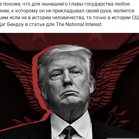
е
похоже, что для нынешнего главы государства любое
ние, к которому он не прикладывал своей руки, является
им если не в истории человечества, то точно в истории СШ
Даг
Бендоу
в статье для The National Interest.