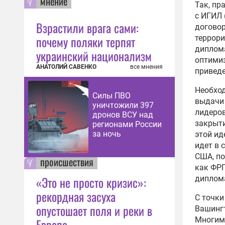
мнение
Так, пр
с ИГИЛ 
Взрастили врага сами:
догово
почему поляки терпят
террори
диплома
украинский национализм
оптими
АНАТОЛИЙ САВЕНКО
все мнения
привед
Необход
Силы ПВО
выдачи 
уничтожили 397
лидеров
дронов ВСУ над
закрыт
регионами России
за ночь
этой ид
идет
в с
США, по
происшествия
как ФРГ
«Это не просто кризис»:
диплом
рекордная засуха
С точки
опустошает поля и реки в
Вашинг
Многим,
Европе