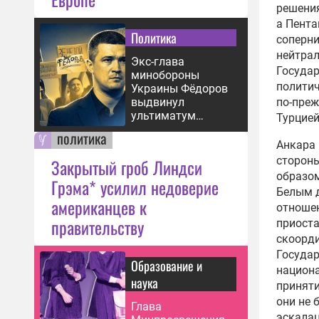
решения
а Пента
Политика
соперн
нейтрал
Экс-глава
Государ
минобороны
политич
Украины Фёдоров
выдвинул
по-пре
ультиматум
Турцие
Зеленскому
политика
Анкара
стороны
Закрытый гроб Линдси
образом
Грэма* усилил недоверие
Белым д
американцев к
отношен
правительству
приоста
скоорд
Госуда
Образование и
национа
наука
приняти
они не 
Глава
эскала