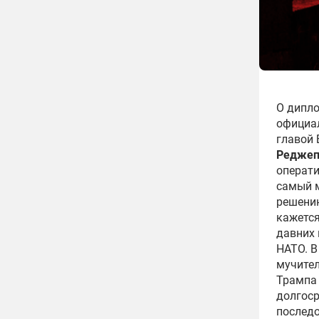
О дипло
официа
главой
Редже
операти
самый 
решени
кажется
давних
НАТО. В
мучите
Трампа 
долгос
последо