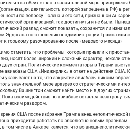
авительства обеих стран в значительной мере привержены 
(организация, деятельность которой запрещена в РФ) в рег
ренности
по вопросу
Гюлена
и его сети,
признанной Анкаро
стической организацией
, так достигнуты и не были. Ныне
тический разлад сможет показать, сохранится ли изнача
зм
Эрдогана
по отношению к администрации Трампа или ж
ет
к горькому разочарованию после «медового месяца».
имо отметить, что проблемы, которые привели к приостан
виз, носят более широкий и сложный характер, нежели от
 двух стран. Политические комментаторы в Турции высту
ие авиабазы США «
Инджирлик
» в ответ на действия США. 
еи указывают на то, что закрытие авиабазы никоим образ
толь значительной мере вразрез со стратегическими инте
скольку Вашингтон сможет найти место и в других странах
. Пока взаимодействие по авиабазе
остается
незатронуты
атическим раздором.
 зрения США после избрания Трампа внешнеполитической
тона
приходится работать по абсолютно новым правилам.
 в том числе в Анкаре, кажется, что во внешнеполитически