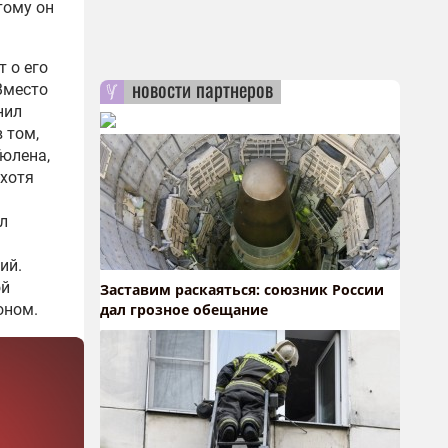
тому он
 о его
новости партнеров
Вместо
нил
 том,
Гюлена
,
 хотя
л
ий.
ой
Заставим раскаяться: союзник России
оном.
дал грозное обещание