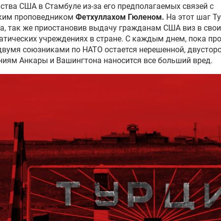
ства США в Стамбуле из-за его предполагаемых связей с
ким проповедником
Фетхуллахом
Гюленом
.
На этот шаг Т
а,
так же
приостановив выдачу гражданам США виз в свои
атических учреждениях в стране. С каждым
днем
, пока пр
двумя союзниками по НАТО
остается
нерешенной, двустор
ниям Анкары и Вашингтона наносится
все
больший вред.