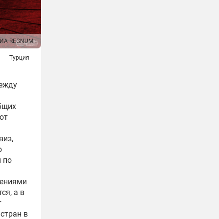
ИА REGNUM
Турция
между
бщих
от
виз,
ю
 по
ениями
ся, а в
т
стран в