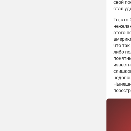
свой по
стал уд
То, что
нежела
этого п
америка
что
так
либо по
понятны
извест
слишко
недопон
Нынешн
перестр