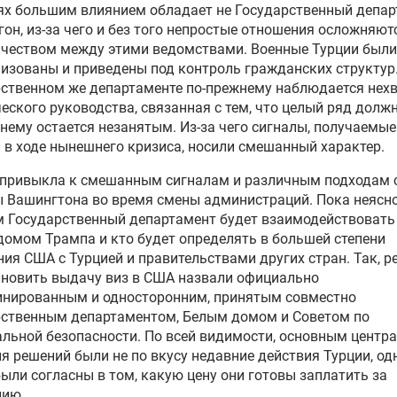
х большим влиянием обладает не Государственный депар
гон, из-за чего и без того непростые отношения осложняют
ичеством между этими ведомствами. Военные Турции были
изованы и приведены под контроль гражданских структур.
ственном же департаменте по-прежнему наблюдается нех
еского руководства, связанная с тем, что
целый ряд
должн
жнему
остается
незанятым. Из-за чего
сигналы
, получаемые
й
в ходе
нынешнего кризиса, носили смешанный характер.
 привыкла к смешанным сигналам и различным подходам 
 Вашингтона во время смены администраций. Пока неясно
 Государственный департамент будет взаимодействовать
омом Трампа и кто будет определять в большей степени
ия США с Турцией и правительствами других стран. Так, р
новить выдачу виз в США назвали официально
инированным и односторонним, принятым совместно
рственным департаментом, Белым домом и Советом по
льной безопасности. По всей видимости, основным центр
я решений были не по вкусу недавние действия Турции,
од
были согласны в том, какую цену они готовы заплатить за
цию.