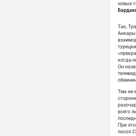
новых г
Бардак
Так, Тр
Анкары 
в
заимо
турецки
«прекра
когда-л
Он назв
телевед
обвинен
Тем не
сторон
разочар
всего 
после
При это
посол 