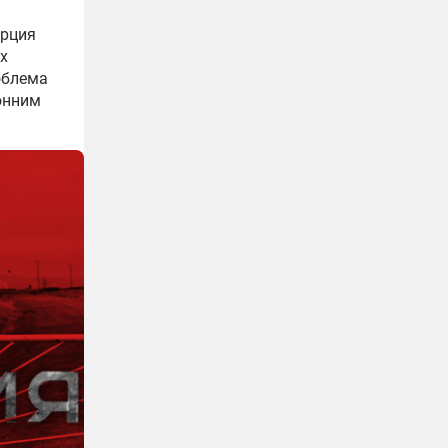
урция
х
облема
онним