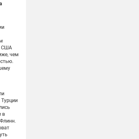
а
ии
им
и США
иже, чем
остью.
шему
ли
ы Турции
лись
 в
Флинн
.
оват
уть