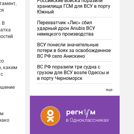
Российские войска поразили
тамент,
хранилища ГСМ для ВСУ в порту
ся
Южный
Перехватчик «Лис» сбил
 В
ударный дрон Anubis ВСУ
ватка
немецкого производства
остей
ВСУ понесли значительные
потери в боях за освобожденное
ВС РФ село Анискино
со
ВС РФ поразили три судна с
, каким
грузом для ВСУ возле Одессы и
 с
в порту Черноморск
ешение
еще
ам
нако