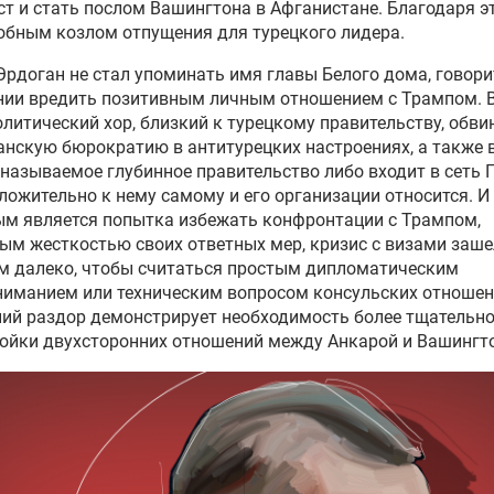
ст и стать послом Вашингтона в Афганистане. Благодаря э
обным козлом отпущения для турецкого лидера.
Эрдоган
не стал упоминать имя главы Белого дома, говорит
нии вредить позитивным личным отношением с Трампом.
олитический хор, близкий к турецкому правительству, обви
нскую бюрократию в антитурецких настроениях, а также в
 называемое
глубинное правительство
либо входит в сеть
ложительно к нему самому и его организации относится. И
м является попытка избежать конфронтации с Трампом,
ным
жесткостью
своих ответных мер, кризис с визами
заше
м далеко, чтобы считаться простым дипломатическим
иманием или техническим вопросом консульских отношен
ий раздор демонстрирует необходимость более тщательн
ойки двухсторонних отношений между Анкарой и Вашингт