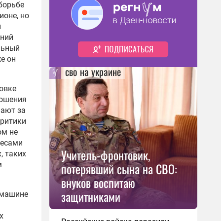
борьбе
ионе, но
й
шний
льный
е он
сво на украине
овке
ношения
пают за
Критики
ом не
ресами
Учитель-фронтовик,
, таких
потерявший сына на СВО:
м
внуков воспитаю
защитниками
машине
х