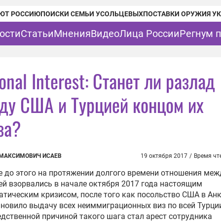
ЮТ РОССИЮ
ПОИСКИ СЕМЬИ УСОЛЬЦЕВЫХ
ПОСТАВКИ ОРУЖИЯ У
ости
Статьи
Мнения
Видео
Лица России
Регнум 
onal Interest: Станет ли разлад
ду США и Турцией концом их
за?
МАКСИМОВИЧ ИСАЕВ
19 октября 2017
/
Время чт
 до этого на протяжении долгого времени отношения ме
ей взорвались в начале октября 2017 года настоящим
тическим кризисом, после того как посольство США в Ан
ановило выдачу всех
неиммиграционных
виз по всей Турци
дственной причиной такого шага стал арест сотрудника