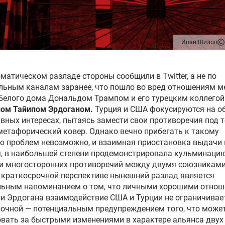
Иван Шилов
матическом разладе стороны сообщили в Twitter, а не по
льным каналам заранее, что пошло во вред отношениям 
 Белого дома Дональдом Трампом и
его турецким коллегой
пом
Тайипом
Эрдоганом
.
Турция и США фокусируются на о
вных интересах, пытаясь замести свои противоречия под т
метафорический
ковер
. Однако вечно прибегать к такому
ю проблем невозможно, и
взаимная приостановка выдачи 
, в наибольшей степени продемонстрировала кульминаци
 и многосторонних противоречий между двумя союзниками
 краткосрочной перспективе нынешний разлад является
льным напоминанием о том,
что
личными хорошими отнош
и Эрдогана взаимодействие США и Турции не ограничивает
рочной — потенциальным предупреждением того,
что
може
вать за быстрыми изменениями в характере альянса двух 