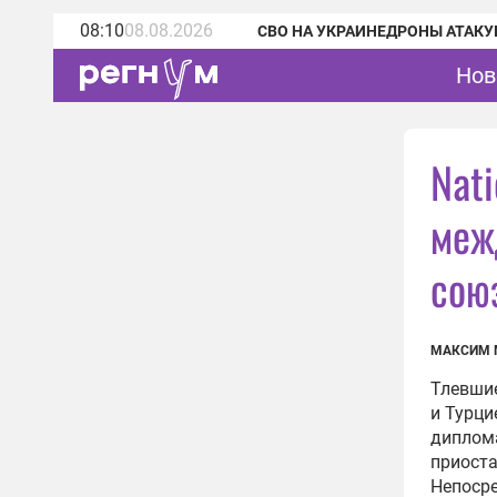
08:10
08.08.2026
СВО НА УКРАИНЕ
ДРОНЫ АТАКУ
Нов
Nati
меж
сою
МАКСИМ 
Тлевшие
и Турци
диплома
приост
Непосре