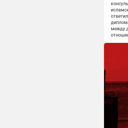
консуль
исламс
ответил
диплом
между 
отноше