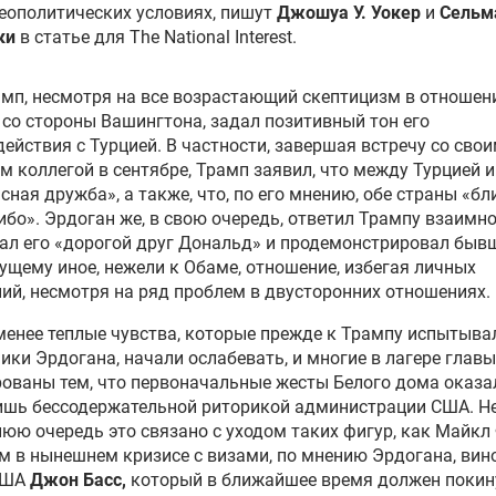
еополитических условиях, пишут
Джошуа У.
Уокер
и
Сельм
ки
в статье для The National Interest
.
амп, несмотря на все возрастающий скептицизм в отношен
со стороны Вашингтона, задал позитивный тон его
действия
с Турцией. В частности, завершая встречу со сво
м коллегой в сентябре, Трамп заявил,
что
между Турцией 
сная дружба», а также,
что
, по его мнению, обе страны «бл
ибо».
Эрдоган
же, в свою очередь, ответил Трампу взаимн
ал его «дорогой друг Дональд» и продемонстрировал быв
ущему иное, нежели к Обаме, отношение, избегая личных
ий, несмотря на ряд проблем в двусторонних отношениях.
 менее
теплые
чувства, которые прежде к Трампу испытыва
ники
Эрдогана
, начали ослабевать, и многие в лагере глав
ованы тем, что первоначальные жесты Белого дома оказа
лишь бессодержательной риторикой
администрации
США. Не
днюю
очередь это
связано с уходом таких фигур, как Майкл
м в нынешнем кризисе с визами, по мнению
Эрдогана
, вин
США
Джон
Басс
,
который в ближайшее время должен покин