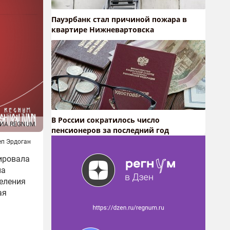
Пауэрбанк стал причиной пожара в
квартире Нижневартовска
В России сократилось число
ИА REGNUM
пенсионеров за последний год
п Эрдоган
ировала
на
еления
ая