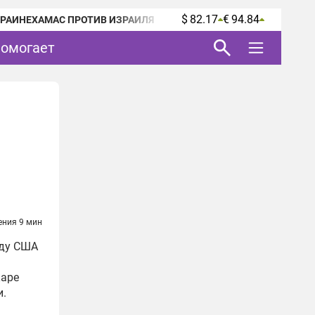
$ 82.17
€ 94.84
КРАИНЕ
ХАМАС ПРОТИВ ИЗРАИЛЯ
помогает
ения 9 мин
жду США
каре
и.