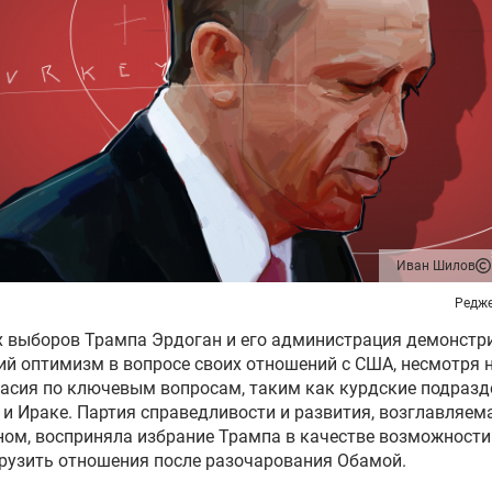
Иван Шилов
Редже
х выборов Трампа
Эрдоган
и его администрация демонстр
й оптимизм в вопросе своих отношений с США, несмотря 
асия по ключевым вопросам, таким как курдские подразд
 и Ираке. Партия справедливости и развития, возглавляем
ном
, восприняла избрание Трампа в качестве возможности
рузить отношения после разочарования Обамой.