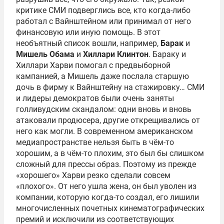
критике СМИ подверглись все, кто когда-либо
работал с Вайнштейном или принимал от него
финансовую или иную помощь. В этот
необъятный список вошли, например,
Барак
и
Мишель Обама
и
Хиллари Клинтон
. Бараку и
Хиллари Харви помогал с предвыборной
кампанией, а Мишель даже послала старшую
дочь в фирму к Вайнштейну на стажировку… СМИ
и лидеры демократов были очень заняты
голливудским скандалом: одни вновь и вновь
атаковали продюсера, другие открещивались от
него как могли. В современном американском
медиапространстве нельзя быть в чём-то
хорошим, а в чём-то плохим, это был бы слишком
сложный для прессы образ. Поэтому из прежде
«хорошего» Харви резко сделали совсем
«плохого». От него ушла жена, он был уволен из
компании, которую когда-то создал, его лишили
многочисленных почетных кинематографических
премий и исключили из соответствующих