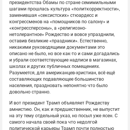
президентства Обамы по стране семимильными
шагами прошлась культура «политкорректности»,
заменившая «сексистских» стюардесс и
конгрессменов на «помощников по салону» и
«конгрессперсоны», а «религиозно-
нетолерантное» Рождество и вовсе упразднили,
оставив безликие «праздники». Естественно,
никакими руководящими документами это
описано не было, но все как-то и сами догадались
и убрали соответствующие надписи в магазинах,
школах и других публичных помещениях.
Разумеется, для американцев-христиан, всё ещё
составляющих подавляющее большинство
населения, праздновать непонятно что было
довольно странно.
И вот президент Трамп объявляет Рождеству
амнистию. Он, как и предшественник, не выпустит
на эту тему отдельный указ, но посыл уже ясен. С
самого начала своей пока что недолгой
политической карьеры Трамп почти полностью