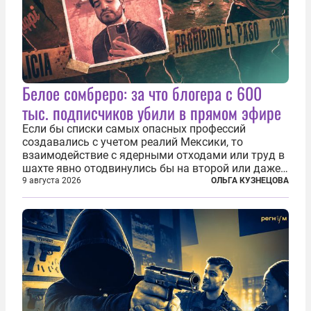
Белое сомбреро: за что блогера с 600
тыс. подписчиков убили в прямом эфире
Если бы списки самых опасных профессий
создавались с учетом реалий Мексики, то
взаимодействие с ядерными отходами или труд в
шахте явно отодвинулись бы на второй или даже
третий план. А вот блогерам, журналистам и
9 августа 2026
ОЛЬГА КУЗНЕЦОВА
музыкантам пришлось бы выйти вперед. В
Кульякане, столице штата Синалоа, прямо во...