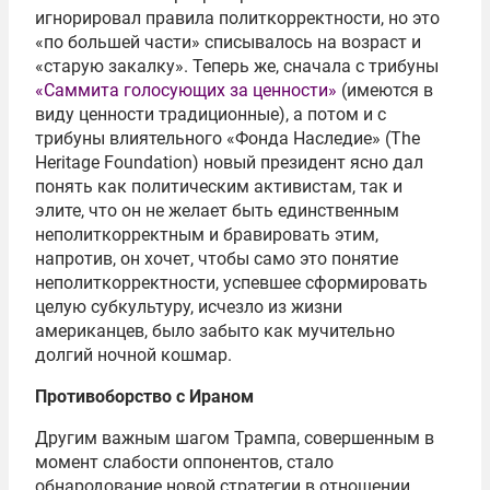
игнорировал правила политкорректности, но это
«по большей части» списывалось на возраст и
«старую закалку». Теперь же, сначала с трибуны
«Саммита голосующих за ценности»
(имеются в
виду ценности традиционные), а потом и с
трибуны влиятельного «Фонда Наследие» (The
Heritage Foundation) новый президент ясно дал
понять как политическим активистам, так и
элите, что он не желает быть единственным
неполиткорректным и бравировать этим,
напротив, он хочет, чтобы само это понятие
неполиткорректности, успевшее сформировать
целую субкультуру, исчезло из жизни
американцев, было забыто как мучительно
долгий ночной кошмар.
Противоборство с Ираном
Другим важным шагом Трампа, совершенным в
момент слабости оппонентов, стало
обнародование новой стратегии в отношении