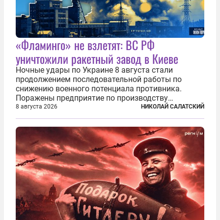
«Фламинго» не взлетят: ВС РФ
уничтожили ракетный завод в Киеве
Ночные удары по Украине 8 августа стали
продолжением последовательной работы по
снижению военного потенциала противника.
Поражены предприятие по производству
крылатых ракет, крупный склад топлива и два
8 августа 2026
НИКОЛАЙ САЛАТСКИЙ
сухогруза с военными грузами. Дополнительно
нанесены удары по объектам в ряде городов. В
Киеве...