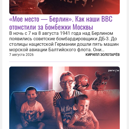
«Мое место — Берлин». Как наши ВВС
отомстили за бомбежки Москвы
В ночь с 7 на 8 августа 1941 года над Берлином
появились советские бомбардировщики ДБ-3. До
столицы нацистской Германии дошли пять машин
морской авиации Балтийского флота. Они
сбросили бомбы на город, который в тот момент
7 августа 2026
КИРИЛЛ ЗОЛОТАРЁВ
жил в полной уверенности, что война идет где-то
далеко на востоке, Красная...