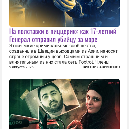
На полставки в пиццерию: как 17-летний
Генерал отправил убийцу за море
Этнические криминальные сообщества,
созданные в Швеции выходцами из Азии, наносят
стране огромный ущерб. Самым страшным и
влиятельным из них стала сеть Foxtrot. Члены
этой сети не только убивают и грабят шведов,
9 августа 2026
ВИКТОР ЛАВРИНЕНКО
подсаживают их на наркотики, но и совершают
нечто еще даже более страшное — массово...