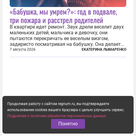
«Бабушка, мы умрем?»: год в подвале,
три пожара и расстрел родителей
В квартире идет ремонт. Звук дрели веселит двух
маленьких детей, мальчика и девочку, они
пытаются перекричать ее веселым визгом,
задиристо посматривая на бабушку. Она делает
им замечание, но внуки чувствуют, что она
7 августа 2026
ЕКАТЕРИНА ЛЫМАРЕНКО
сердится невсерьез. И это правда: дрель, конечно,
сверлит противно, но всё...
Продолжая работу с сайтом regnum.ru, вы подтверждаете
использование cookies вашего браузера с целью улучшить сервис.
Подробнее о политике обработки персональных данных
Понятно