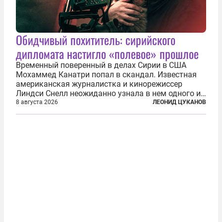
Обидчивый похититель: сирийского
дипломата настигло «полевое» прошлое
Временный поверенный в делах Сирии в США
Мохаммед Канатри попал в скандал. Известная
американская журналистка и кинорежиссер
Линдси Снелл неожиданно узнала в нем одного из
бандитов, похитивших ее в сирийском Алеппо в
8 августа 2026
ЛЕОНИД ЦУКАНОВ
2016 году. Журналистка убеждена, что Канатри, в
то время известный под подпольным...