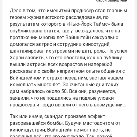
Харви Вайнштейн
Дело в том, что именитый продюсер стал главным
героем журналистского расследования, по
результатам которого в «Нью-Йорк Таймс» была
опубликована статья, где утверждалось, что на
протяжении многих лет Вайнштейн сексуально
домогался актрис и сотрудниц киностудий,
шантажировал их угрозами не дать роль. Не успел
Харви заявить, что его оболгали, как на публику
вышли актрисы всех возрастов и наперебой
рассказали о своём неприятном опыте общения с
Вайнштейном и страхе перед ним, заставлявшем
их молчать много лет. За считанные дни таких
дам набралось около 50. Все они, разумеется,
заявили, что не поддались на подлые уловки
продюсера и гордо вышли от него в возмущении…
Так или иначе, скандал произвёл эффект
разорвавшейся бомбы. Будучи мастодонтом от
киноиндустрии, Вайнштейн не мог пасть, не
разрушив всё, что его окружало. Так, резкой