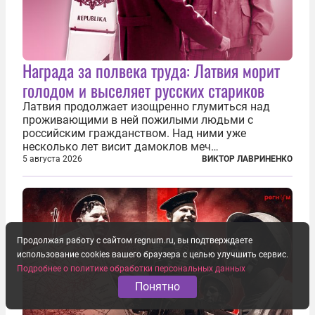
Награда за полвека труда: Латвия морит
голодом и выселяет русских стариков
Латвия продолжает изощренно глумиться над
проживающими в ней пожилыми людьми с
российским гражданством. Над ними уже
несколько лет висит дамоклов меч
насильственного выдворения. Некоторых уже
5 августа 2026
ВИКТОР ЛАВРИНЕНКО
депортировали, а многие уехали сами, не
дожидаясь изгнания из родных домов. Пожилых
людей, проваливших...
Продолжая работу с сайтом regnum.ru, вы подтверждаете
использование cookies вашего браузера с целью улучшить сервис.
Подробнее о политике обработки персональных данных
Понятно