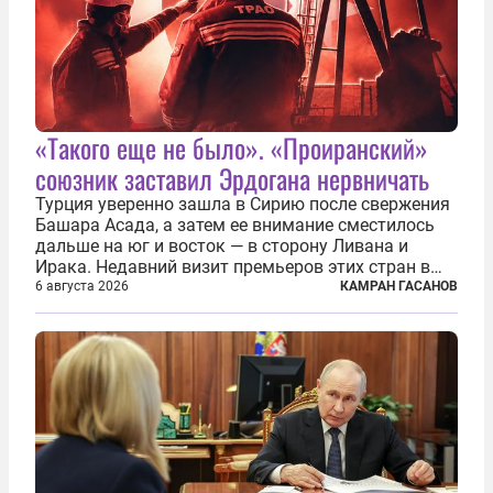
«Такого еще не было». «Проиранский»
союзник заставил Эрдогана нервничать
Турция уверенно зашла в Сирию после свержения
Башара Асада, а затем ее внимание сместилось
дальше на юг и восток — в сторону Ливана и
Ирака. Недавний визит премьеров этих стран в
Анкару, договоры об участии турецкой компании
6 августа 2026
КАМРАН ГАСАНОВ
TPAO в разработке нефти иракского Киркука и
«Дороги развития» подтверждают...