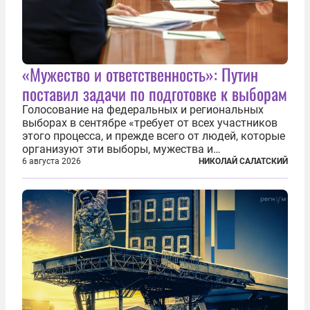
«Мужество и ответственность»: Путин
поставил задачи по подготовке к выборам
Голосование на федеральных и региональных
выборах в сентябре «требует от всех участников
этого процесса, и прежде всего от людей, которые
организуют эти выборы, мужества и
ответственного отношения к формированию
6 августа 2026
НИКОЛАЙ САЛАТСКИЙ
власти», — подчеркнул президент Владимир Путин
на состоявшейся 5 августа в Кремле...