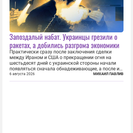
Запоздалый набат. Украинцы грезили о
ракетах, а добились разгрома экономики
Практически сразу после заключения сделки
между Ираном и США о прекращении огня на
шестьдесят дней с украинской стороны начали
появляться сначала обнадеживающие, а после и
вовсе бравурные заявления про некий «перелом»
6 августа 2026
МИХАИЛ ПАВЛИВ
в войне. Вероятно, в сознании первых лиц
киевского режима и стоящих за ними...