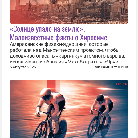
«Солнце упало на землю».
Малоизвестные факты о Хиросиме
Американские физики-ядерщики, которые
работали над Манхэттенским проектом, чтобы
доходчиво описать «картинку» атомного взрыва,
использовали образ из «Махабхараты»: «Ярче
тысячи солнц пылало это пламя». Не все жители
6 августа 2026
МИХАИЛ КУЧЕРОВ
японских городов Хиросимы и Нагасаки, на
которых США в августе 1945 года поставили...