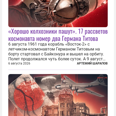
«Хорошо колхозники пашут». 17 рассветов
космонавта номер два Германа Титова
6 августа 1961 года корабль «Восток-2» с
летчиком-космонавтом Германом Титовым на
борту стартовал с Байконура и вышел на орбиту.
Полет продолжался чуть более суток. А 9 августа
второй человек в космосе получил звезду Героя
6 августа 2026
АРТЕМИЙ ШАРАПОВ
Советского Союза и орден Ленина. Миссия Титова
зачастую находится несколько...