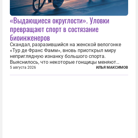
«Выдающиеся округлости». Уловки
превращают спорт в состязание
биоинженеров
Скандал, разразившийся на женской велогонке
«Тур де Франс Фамм», вновь приоткрыл миру
неприглядную изнанку большого спорта.
Выяснилось, что некоторые гонщицы меняют
размер груди ради улучшения аэродинамики. За
5 августа 2026
ИЛЬЯ МАКСИМОВ
фасадом труда, мастерства, упорства и
благородства, которые мы привыкли
ассоциировать с...