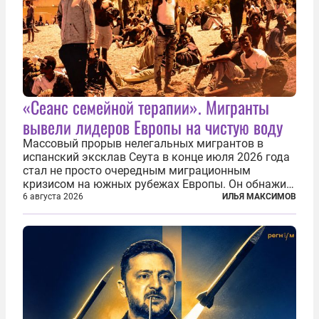
«Сеанс семейной терапии». Мигранты
вывели лидеров Европы на чистую воду
Массовый прорыв нелегальных мигрантов в
испанский эксклав Сеута в конце июля 2026 года
стал не просто очередным миграционным
кризисом на южных рубежах Европы. Он обнажил
фундаментальный раскол внутри Евросоюза,
6 августа 2026
ИЛЬЯ МАКСИМОВ
продемонстрировав, что десятилетиями
выстраивавшаяся миграционная политика ЕС
зашла в...