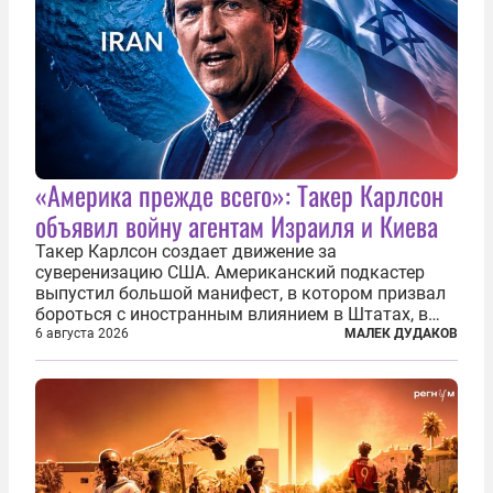
«Америка прежде всего»: Такер Карлсон
объявил войну агентам Израиля и Киева
Такер Карлсон создает движение за
суверенизацию США. Американский подкастер
выпустил большой манифест, в котором призвал
бороться с иностранным влиянием в Штатах, в
первую очередь имея в виду Израиль. А также
6 августа 2026
МАЛЕК ДУДАКОВ
прекратить заморские войны, выплатить
репарации Ирану, остановить прием мигрантов...