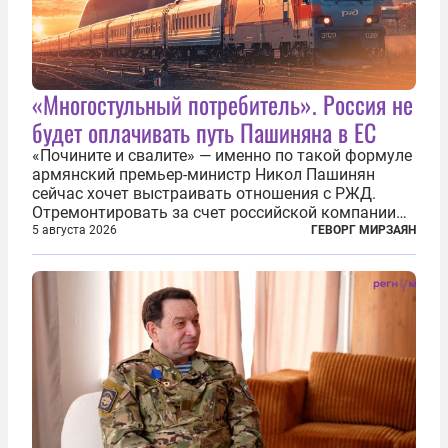
«Многостульный потребитель». Россия не
будет оплачивать путь Пашиняна в ЕС
«Почините и свалите» — именно по такой формуле
армянский премьер-министр Никол Пашинян
сейчас хочет выстраивать отношения с РЖД.
Отремонтировать за счет российской компании
железнодорожную инфраструктуру в районе
5 августа 2026
ГЕВОРГ МИРЗАЯН
прохождения TRIPP (коридора, который должен
связать Азербайджан и Турцию через...