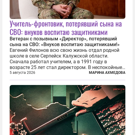
Учитель-фронтовик, потерявший сына на
СВО: внуков воспитаю защитниками
Ветеран с позывным «Директор», потерявший
сына на СВО: «Внуков воспитаю защитниками!»
Евгений Филонов всю свою жизнь отдал родной
школе в селе Серпейск Калужской области.
Сначала работал учителем, а в 1991 году в
возрасте 25 лет стал директором. В неспокойные
90-е он сумел спасти школу от закрытия и со
5 августа 2026
МАРИНА АХМЕДОВА
временем сделал ее лучшей в районе. В 2023 году
в возрасте 57 лет вслед за сыном...