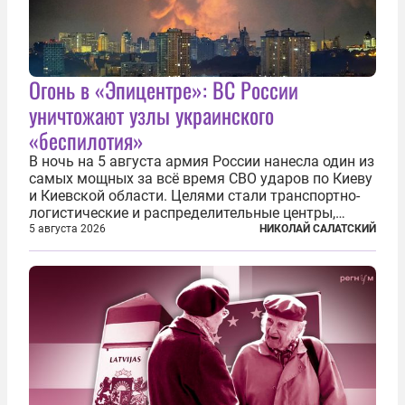
Огонь в «Эпицентре»: ВС России
уничтожают узлы украинского
«беспилотия»
В ночь на 5 августа армия России нанесла один из
самых мощных за всё время СВО ударов по Киеву
и Киевской области. Целями стали транспортно-
логистические и распределительные центры,
которые ВСУ использовали для хранения и
5 августа 2026
НИКОЛАЙ САЛАТСКИЙ
доставки вооружений и грузов военного
назначения. Атака также «накрыла»...