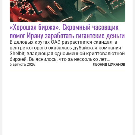
«Хорошая биржа». Скромный часовщик
помог Ирану заработать гигантские деньги
В деловых кругах ОАЭ разрастается скандал, в
центре которого оказалась дубайская компания
Shelbit, владеющая одноименной криптовалютной
биржей. Выяснилось, что за несколько лет
существования через Shelbit прошло не менее 4
5 августа 2026
ЛЕОНИД ЦУКАНОВ
млрд долларов в криптовалюте, принадлежащих
иранским чиновникам и силовикам...