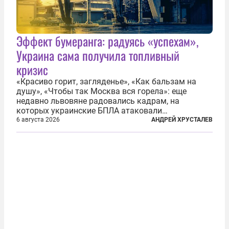
Эффект бумеранга: радуясь «успехам»,
Украина сама получила топливный
кризис
«Красиво горит, загляденье», «Как бальзам на
душу», «Чтобы так Москва вся горела»: еще
недавно львовяне радовались кадрам, на
которых украинские БПЛА атаковали
нефтеперерабатывающие предприятия России. В
6 августа 2026
АНДРЕЙ ХРУСТАЛЕВ
скором времени оказалось, что в «эту игру можно
играть вдвоем» — российские дроны только за...