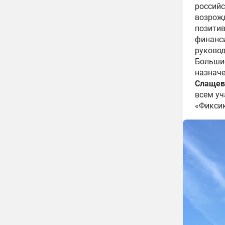
россий
возрожд
позитив
финанси
руковод
Больши
назначе
Слащев
всем уч
«Фиксик