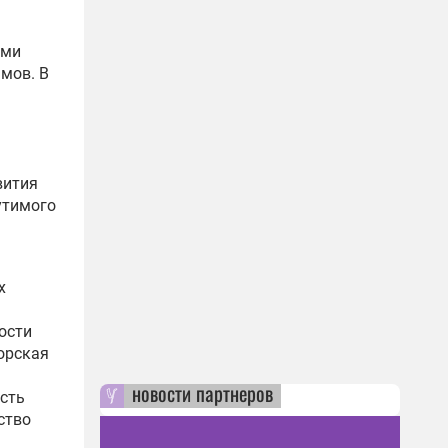
ами
мов. В
вития
утимого
х
ости
орская
новости партнеров
сть
ство