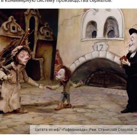
ь конвейерную систему производства сериалов.
Цитата из мф/ «Гофманиада». Реж. Станислав Соколов. 2