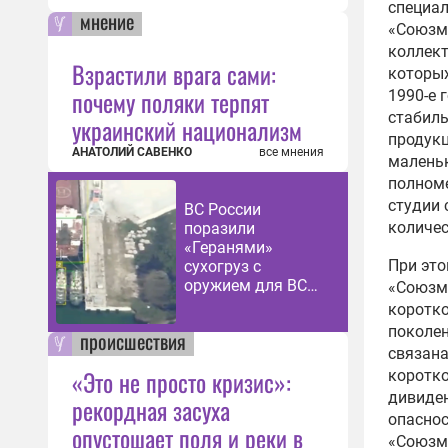
специал
мнение
«Союзму
коллект
Взрастили врага сами:
которых
почему поляки терпят
1990-е 
стабиль
украинский национализм
продукц
АНАТОЛИЙ САВЕНКО
все мнения
маленьк
полноме
студии 
ВС России
количес
поразили
«Геранями»
При это
сухогруз с
оружием для ВСУ
«Союзму
восточнее Одессы
коротк
поколен
происшествия
связана
«Это не просто кризис»:
коротко
дивиден
рекордная засуха
опаснос
опустошает поля и реки в
«Союзму