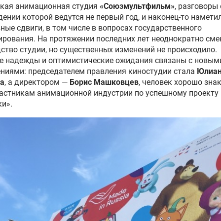
ская анимационная студия
«Союзмультфильм»
, разговоры 
ении которой ведутся не первый год, и наконец-то намети
ные сдвиги, в том числе в вопросах государственного
рования. На протяжении последних лет неоднократно сме
ство студии, но существенных изменений не происходило.
е надежды и оптимистические ожидания связаны с новым
ниями: председателем правления киностудии стала
Юлиа
а
, а директором —
Борис Машковцев
, человек хорошо зн
астникам анимационной индустрии по успешному проекту
и».