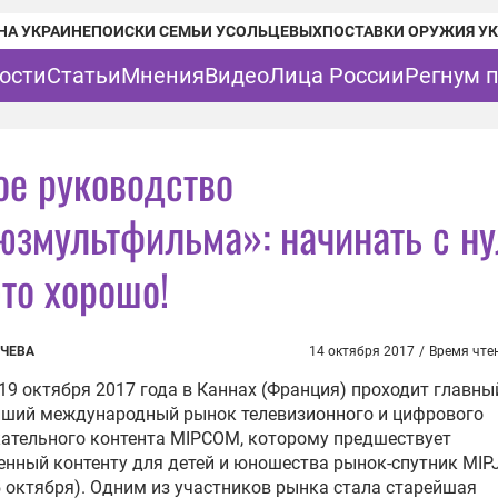
НА УКРАИНЕ
ПОИСКИ СЕМЬИ УСОЛЬЦЕВЫХ
ПОСТАВКИ ОРУЖИЯ У
ости
Статьи
Мнения
Видео
Лица России
Регнум 
ое руководство
юзмультфильма»: начинать с ну
то хорошо!
ЫЧЕВА
14 октября 2017
/
Время чте
 19 октября 2017 года в Каннах (Франция) проходит главны
йший международный рынок телевизионного и цифрового
ательного контента MIPCOM, которому предшествует
нный контенту для детей и юношества рынок-спутник MIPJ
5 октября). Одним из участников рынка стала старейшая