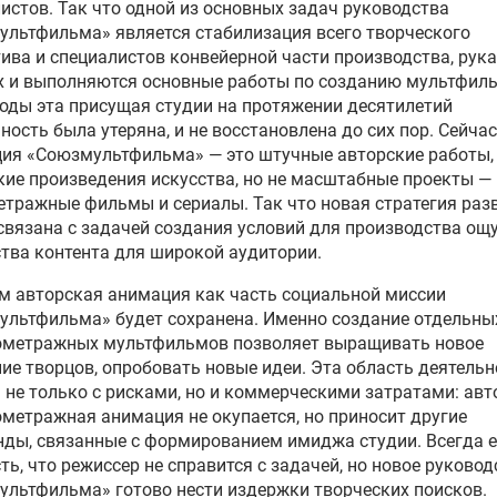
истов. Так что одной из основных задач руководства
льтфильма» является стабилизация всего творческого
ива и специалистов конвейерной части производства, рук
 и выполняются основные работы по созданию мультфиль
годы эта присущая студии на протяжении десятилетий
ность была утеряна, и не восстановлена до сих пор. Сейчас
ия «Союзмультфильма» — это штучные авторские работы,
ие произведения искусства, но не масштабные проекты —
тражные фильмы и сериалы. Так что новая стратегия раз
связана с задачей создания условий для производства ощ
тва контента для широкой аудитории.
м авторская анимация как часть социальной миссии
льтфильма» будет сохранена. Именно создание отдельны
ометражных мультфильмов позволяет выращивать новое
ие творцов, опробовать новые идеи. Эта область деятельн
 не только с рисками, но и коммерческими затратами: авт
метражная анимация не окупается, но приносит другие
ды, связанные с формированием имиджа студии. Всегда е
ть, что режиссер не справится с задачей, но новое руковод
льтфильма» готово нести издержки творческих поисков.