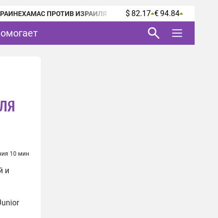
$ 82.17
€ 94.84
КРАИНЕ
ХАМАС ПРОТИВ ИЗРАИЛЯ
помогает
ля
ния 10 мин
й и
unior