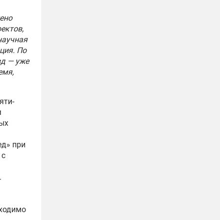
жено
ектов,
 научная
ция. По
зд — уже
емя,
яти-
м
ых
ед» при
 с
.
бходимо