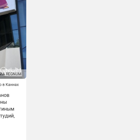
ИА REGNUM
р в Каннах
анов
ены
утиным
тудий,