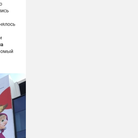
о
лись
нялось
и
на
акомый