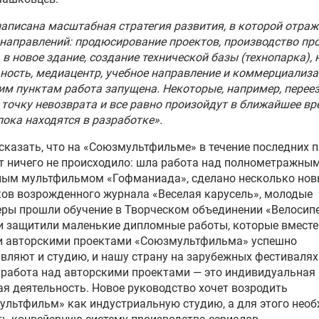
написана масштабная стратегия развития, в которой отра
направлений: продюсирование проектов, производство про
 в новое здание, создание технической базы (технопарка),
ность, медиацентр, учебное направление и коммерциализа
им пунктам работа запущена. Некоторые, например, перее
точку невозврата и все равно произойдут в ближайшее вр
пока находятся в разработке».
сказать, что на «Союзмультфильме» в течение последних п
т ничего не происходило: шла работа над полнометражны
ным мультфильмом «Гофманиада», сделано несколько нов
ов возрожденного журнала «Веселая карусель», молодые
ры прошли обучение в Творческом объединении «Велосип
и защитили маленькие дипломные работы, которые вместе
и авторскими проектами «Союзмультфильма» успешно
вляют и студию, и нашу страну на зарубежных фестивалях
работа над авторскими проектами — это индивидуальная
я деятельность. Новое руководство хочет возродить
льтфильм» как индустриальную студию, а для этого нео