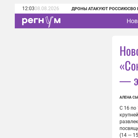
12:03
08.08.2026
ДРОНЫ АТАКУЮТ РОССИЮ
СВО 
Нов
Нов
«Со
— э
АЛЕНА С
C 16 по
крупне
развлек
посвяще
(14 — 1