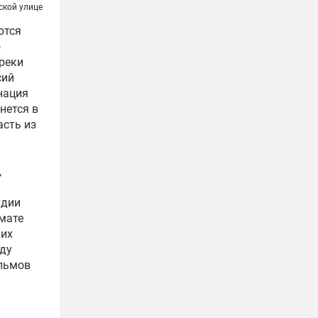
ской улице
ются
о
преки
сий
нация
нется в
асть из
,
удии
рмате
ких
оду
ильмов