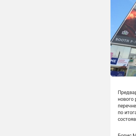
Предвар
нового 
перечн
по ито
состояв
Борис 