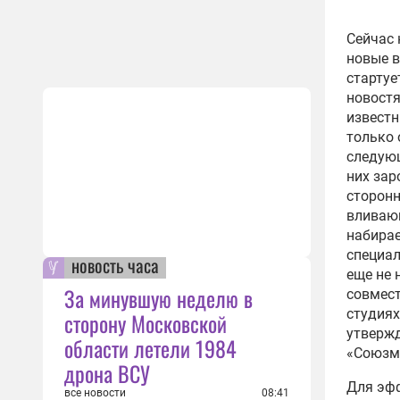
Сейчас 
новые в
стартуе
новостя
известн
только 
следующ
них зар
сторонн
вливаю
набирае
специал
новость часа
еще не 
За минувшую неделю в
совмест
студиях
сторону Московской
утвержд
области летели 1984
«Союзм
дрона ВСУ
Для эф
все новости
08:41