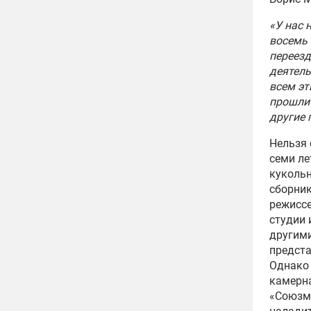
«У нас 
восемь 
переезд
деятель
всем эт
прошли 
другие 
Нельзя 
семи ле
куколь
сборник
режиссе
студии 
другим
предста
Однако 
камерна
«Союзму