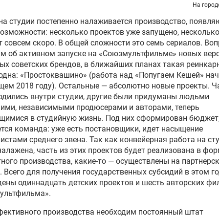
На город
на студии постепенно налаживается производство, появля
озможности: несколько проектов уже запущено, нескольк
т совсем скоро. В общей сложности это семь сериалов. Во
м об активном запуске на «Союзмультфильме» новых вер
ых советских брендов, в ближайших планах такая реинкар
одна: «Простоквашино» (работа над «Попугаем Кешей» нач
ем 2018 году). Остальные — абсолютно новые проекты. Ч
одились внутри студии, другие были придуманы людьми
ими, независимыми продюсерами и авторами, теперь
щимися в студийную жизнь. Под них сформирован бюджет
тся команда: уже есть постановщики, идет насыщение
истами среднего звена. Так как конвейерная работа на ст
налажена, часть из этих проектов будет реализована в фо
ного производства, какие-то — осуществлены на партнерс
. Всего для получения государственных субсидий в этом г
ены одиннадцать детских проектов и шесть авторских ф
ультфильма».
фективного производства необходим постоянный штат