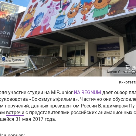
Алена Сычева
Кинотеат
яя участие студии на MIPJunior
ИА REGNUM
дает обзор пл
руководства «Союзмультфильма». Частично они обусловл
ем поручений, данных президентом России Владимиром П
гам
встречи
с представителями российских анимационных с
шейся 31 мая 2017 года.
Машковцев: