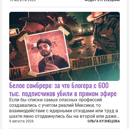
относительно. Но метафизически —
10 августа 2026
ФЕДОТ СТРЕЛЕЦКИЙ
безотносительно тяжелый. Десять рассказов,
каждый из которых напрямую или косвенно (в
основном —...
Белое сомбреро: за что блогера с 600
тыс. подписчиков убили в прямом эфире
Если бы списки самых опасных профессий
создавались с учетом реалий Мексики, то
взаимодействие с ядерными отходами или труд в
шахте явно отодвинулись бы на второй или даже
третий план. А вот блогерам, журналистам и
9 августа 2026
ОЛЬГА КУЗНЕЦОВА
музыкантам пришлось бы выйти вперед. В