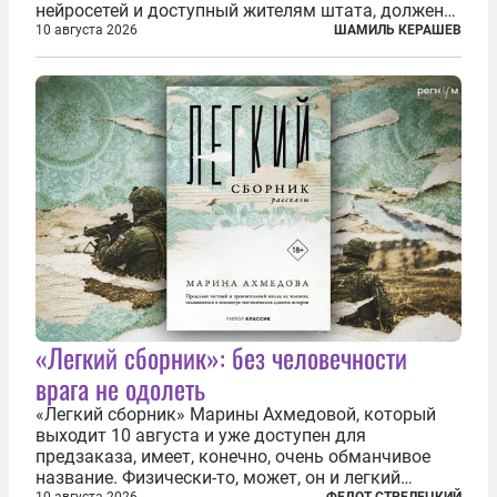
нейросетей и доступный жителям штата, должен
получать обязательную цифровую маркировку.
10 августа 2026
ШАМИЛЬ КЕРАШЕВ
Речь идёт не просто о логотипе Sora или
Midjourney где-нибудь в углу, а о жёстком...
«Легкий сборник»: без человечности
врага не одолеть
«Легкий сборник» Марины Ахмедовой, который
выходит 10 августа и уже доступен для
предзаказа, имеет, конечно, очень обманчивое
название. Физически-то, может, он и легкий