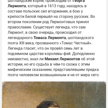
шотландские корни, происходив от
Георга
Лермонта
, который в 1613 году, находясь в
составе польских сил вторжения, в бою у
крепости Белой перешёл на сторону русских. Во
втором поколении род Лермонтовых принял
православие. Существует легенда, что сам
Лермонт, в свою очередь, происходил от
легендарного
Томаса Лермонта
, шотландского
поэта XIII века, прозванного «Томас Честный».
Легенда гласит, что он провёл семь лет в
подземном царстве королевы фей. Доподлинно
неизвестно, знал ли
Михаил Лермонтов
об этой
истории, но его судьба в чём-то схожа с этим
мифическим сказанием, представлявшим предка
поэта человеком возвышенным и не от мира сего.