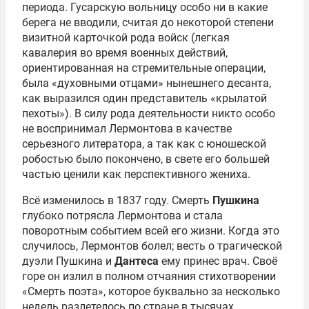
периода. Гусарскую вольницу особо ни в какие
берега не вводили, считая до некоторой степени
визитной карточкой рода войск (легкая
кавалерия во время военных действий,
ориентированная на стремительные операции,
была «духовными отцами» нынешнего десанта,
как выразился один представитель «крылатой
пехоты»). В силу рода деятельности никто особо
не воспринимал Лермонтова в качестве
серьезного литератора, а так как с юношеской
робостью было покончено, в свете его большей
частью ценили как перспективного жениха.
Всё изменилось в 1837 году. Смерть
Пушкина
глубоко потрясла Лермонтова и стала
поворотным событием всей его жизни. Когда это
случилось, Лермонтов болел; весть о трагической
дуэли Пушкина и
Дантеса
ему принес врач. Своё
горе он излил в полном отчаяния стихотворении
«Смерть поэта», которое буквально за несколько
недель разлетелось по стране в тысячах