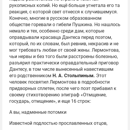
рукописных копий. Но ещё больше угнетала его та
реакция, с которой свет отнесся к случившемуся.
Конечно, многие в русском образованном
обществе горевали о гибели Пушкина. Но нашлось
немало и тех, особенно среди дам, которые
оправдывали красавца Дантеса перед поэтом,
который, по их словам, был ревнив, некрасив и не
мог требовать любви от своей жены. Лермонтова,
чьи нервы и без того были расстроены болезнью,
разъярил практически оправдательный приговор
Дантесу, в том числе вынесенный навестившем
его родственником
Н. А. Столыпиным.
Этот
человек посвятил Лермонтова в подробности
придворных сплетен, после чего поэт прибавил к
своему стихотворению эпиграф «Отмщение,
государь, отмщение», и еще 16 строк:
А вы, надменные потомки
Известной подлостью прославленных отцов,