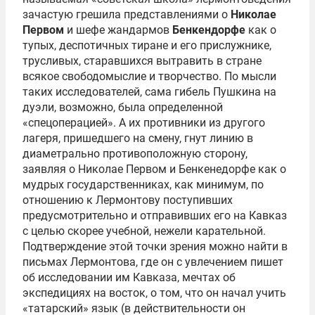
зачастую грешила представлениями о
Николае
Первом
и шефе жандармов
Бенкендорфе
как о
тупых, деспотичных тиране и его прислужнике,
трусливых, старавшихся вытравить в стране
всякое свободомыслие и творчество. По мысли
таких исследователей, сама гибель Пушкина на
дуэли, возможно, была определенной
«спецоперацией». А их противники из другого
лагеря, пришедшего на смену, гнут линию в
диаметрально противоположную сторону,
заявляя о Николае Первом и Бенкенедорфе как о
мудрых государственниках, как минимум, по
отношению к Лермонтову поступивших
предусмотрительно и отправивших его на Кавказ
с целью скорее учебной, нежели карательной.
Подтверждение этой точки зрения можно найти в
письмах Лермонтова, где он с увлечением пишет
об исследовании им Кавказа, мечтах об
экспедициях на восток, о том, что он начал учить
«татарский» язык (в действительности он