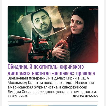
подсаживают их на наркотики, но и совершают
нечто еще даже более страшное — массово...
Обидчивый похититель: сирийского
дипломата настигло «полевое» прошлое
Временный поверенный в делах Сирии в США
Мохаммед Канатри попал в скандал. Известная
американская журналистка и кинорежиссер
Линдси Снелл неожиданно узнала в нем одного из
бандитов, похитивших ее в сирийском Алеппо в
8 августа 2026
ЛЕОНИД ЦУКАНОВ
2016 году. Журналистка убеждена, что Канатри, в
то время известный под подпольным...