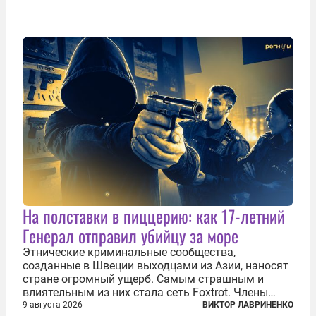
На полставки в пиццерию: как 17-летний
Генерал отправил убийцу за море
Этнические криминальные сообщества,
созданные в Швеции выходцами из Азии, наносят
стране огромный ущерб. Самым страшным и
влиятельным из них стала сеть Foxtrot. Члены
этой сети не только убивают и грабят шведов,
9 августа 2026
ВИКТОР ЛАВРИНЕНКО