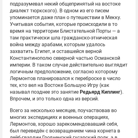
подразумевал некий общепринятый на востоке
диалект тюркского). В одном из его писем
упоминается даже план о путешествии в Мекку.
Учитывая события, которые происходили в то
время на территории Блистательной Порты — а
там практически шла гражданско-этническая
война между арабами, которым удалось
захватить Египет, и оставшейся верной
Константинополю северной частью Османской
империи. В таком случае действительно выглядит
логичным предположение, согласно которому
Лермонтов планировался к переброске в число
тех, кто вел на Востоке Большую Игру (как
называл позднее это занятие
Редьярд Киплинг
).
Впрочем, и это только одна из версий.
Всего за несколько месяцев, поучаствовав во
многих экспедициях и военных операциях,
Лермонтов, хорошо зарекомендовавший себя,
был переведён с возвращением чина корнета в
лейб-гвардии Гродненский гусарский полк, а в