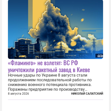
«Фламинго» не взлетят: ВС РФ
уничтожили ракетный завод в Киеве
Ночные удары по Украине 8 августа стали
продолжением последовательной работы по
снижению военного потенциала противника.
Поражены предприятие по производству
крылатых ракет, крупный склад топлива и два
8 августа 2026
НИКОЛАЙ САЛАТСКИЙ
сухогруза с военными грузами. Дополнительно
нанесены удары по объектам в ряде городов. В
Киеве...