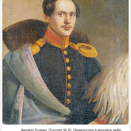
Филипп Будкин. Портрет М. Ю. Лермонтова в мундире лейб-