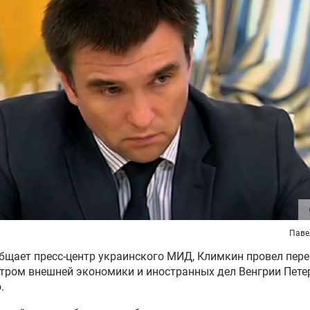
Паве
бщает пресс-центр украинского МИД, Климкин провел пер
тром внешней экономики и иностранных дел Венгрии Пет
.