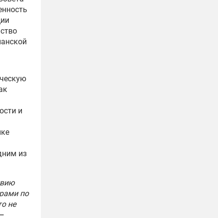
енность
ции
ьство
ианской
ическую
ак
ости и
ыке
дним из
твию
ерами по
о не
—