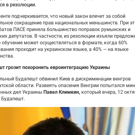
ся в резолюции.
енте подчеркивается, что новый закон влечет за собой
льное сокращение прав национальных меньшинств. При эт
батов ПАСЕ приняла большинство поправок румынских и
ких депутатов. В частности, из резолюции изъяли предлож
о обучение может осуществляться в формате, когда 60%
вания проходит на украинском языке, а 40% — на языке
нства.
шт грозит похоронить евроинтеграцию Украины
льный Будапешт обвинил Киев в дискриминации венгров
тской области. Развеять опасения Венгрии попытался ми
анных дел Украины
Павел Климкин
,
который вчера, 12 октя
 Будапешт.