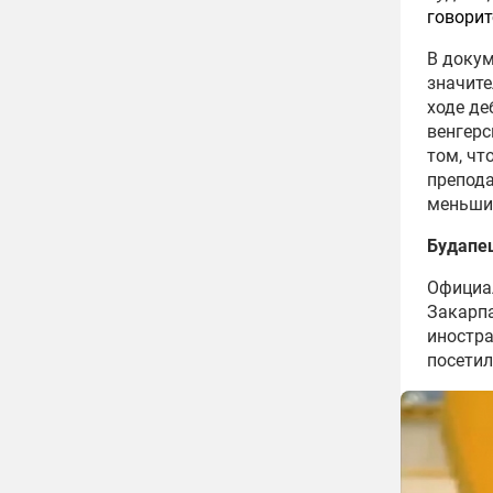
говорит
В докум
значите
ходе де
венгерс
том, чт
препода
меньши
Будапе
Официа
Закарпа
иностр
посетил