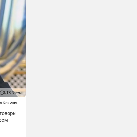
UTR News
л Климкин
еговоры
ером