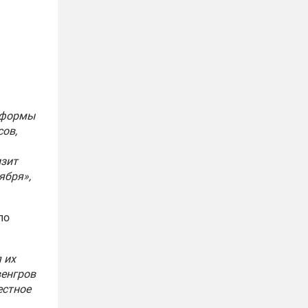
реформы
сов,
изит
ября»,
по
 их
венгров
естное