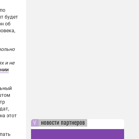
по
шт будет
он об
овека,
вольно
х и не
нии
льный
ештом
тр
дат,
на этот
новости партнеров
упать