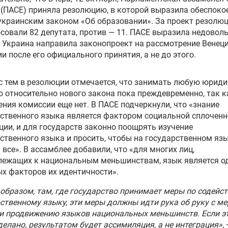
(ПАСЕ) приняла резолюцию, в которой выразила обеспоко
краинским законом «Об образовании». За проект резолю
совали 82 депутата, против — 11. ПАСЕ выразила недовол
о Украина направила законопроект на рассмотрение Венец
и после его официального принятия, а не до этого.
с тем в резолюции отмечается, что занимать любую юрид
 относительно нового закона пока преждевременно, так к
ния комиссии еще нет. В ПАСЕ подчеркнули, что «знание
ственного языка является фактором социальной сплоченн
ции, и для государств законно поощрять изучение
ственного языка и просить, чтобы на государственном яз
 все». В ассамблее добавили, что «для многих лиц,
лежащих к национальным меньшинствам, язык является о
х факторов их идентичности».
образом, там, где государство принимает меры по содейс
ственному языку, эти меры должны идти рука об руку с м
и продвижению языков национальных меньшинств. Если эт
делано, результатом будет ассимиляция, а не интеграция»,