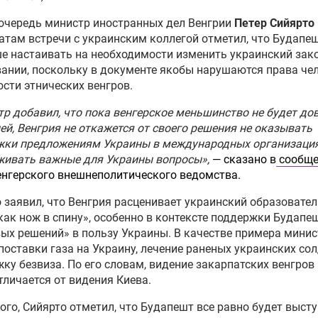
очередь министр иностранных дел Венгрии
Петер Сийярто
атам встречи с украинским коллегой отметил, что Будапе
е настаивать на необходимости изменить украинский зак
ании, поскольку в документе якобы нарушаются права чел
ости этнических венгров.
р добавил, что пока венгерское меньшинство не будет до
ей, Венгрия не откажется от своего решения не оказывать
жки предложениям Украины в международных организация
живать важные для Украины вопросы»,
— сказано в
сообще
енгерского внешнеполитического ведомства.
 заявил, что Венгрия расценивает украинский образовате
как нож в спину», особенно в контексте поддержки Будап
ых решений» в пользу Украины. В качестве примера минис
поставки газа на Украину, лечение раненых украинских сол
ку безвиза. По его словам, видение закарпатских венгров 
тличается от видения Киева.
ого, Сийярто отметил, что Будапешт все равно будет выст