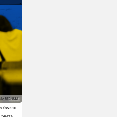
ИА REGNUM
е Украины
Совета