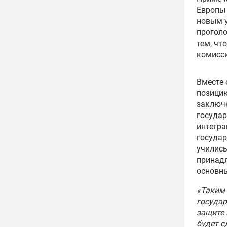
Европы 
новым у
проголо
тем, чт
комисси
Вместе 
позицию
заключе
государ
интегра
государ
учились
принад
основны
«Таким 
государ
защите 
будет с