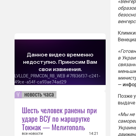
«Венгер
образо
безосно
венгерс
Климкин
Венециа
«Готовн
в Украи
связанн
меньшин
министр
— инфор
новость часа
Позже у
выдаче 
Шесть человек ранены при
«Мы не 
ударе ВСУ по маршрутке
самореа
Токмак — Мелитополь
Украины
движени
все новости
14:21