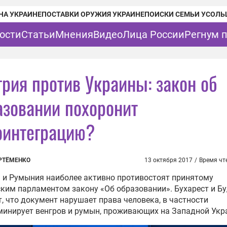
НА УКРАИНЕ
ПОСТАВКИ ОРУЖИЯ УКРАИНЕ
ПОИСКИ СЕМЬИ УСОЛЬ
ости
Статьи
Мнения
Видео
Лица России
Регнум 
грия против Украины: закон об
азовании похоронит
оинтеграцию?
РТЁМЕНКО
13 октября 2017
/
Время чт
 и Румыния наиболее активно противостоят принятому
ким парламентом закону «Об образовании». Бухарест и Б
, что документ нарушает права человека, в частности
инирует венгров и румын, проживающих на Западной Укр