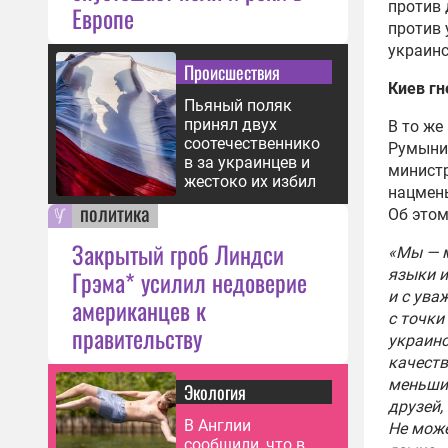
против 
Европе
против 
украинс
Происшествия
Киев гн
Пьяный поляк
принял двух
В то же
соотечественнико
Румынии
в за украинцев и
минист
жестоко их избил
нацмень
политика
Об этом
Закрытый гроб Линдси
«Мы — м
Грэма* усилил недоверие
языки и
и с ува
американцев к
с точки
правительству
украинс
качеств
меньшин
Экология
друзей,
В Англии
Не може
сообщили, что в