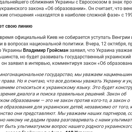
дальнейшего сближения Украины с Евросоюзом в знак про
украинского закона «Об образовании». Он считает, что вен
кие отношения «находятся в наиболее сложной фазе» с 199
ет свою линию
 время официальный Киев не собирается уступать Венгрии 
 в вопросах национальной политики. Вчера, 12 октября, п
р Украины
Владимир Гройсман
заявил, что Украина уважае
шинств, но будет развивать государственный украинский
 он заявил в интервью, комментируя закон «Об образован
ногонациональное государство, мы уважаем нацменьшинс
 права. Но я считаю, что все должны уважать Украину и у
жением относиться к украинскому языку. Это будет констр
 зрения диалога и поиска правильных решений. Закон об
ком образовании — это не закон против кого-то, а закон о
е образования для украинских детей, независимо от того, 
ство они представляют. Мы уважаем наших партнеров, со
 но никому не дадим права разговаривать с нами ультима
т быть ультиматумом вопрос нашего родного украинског