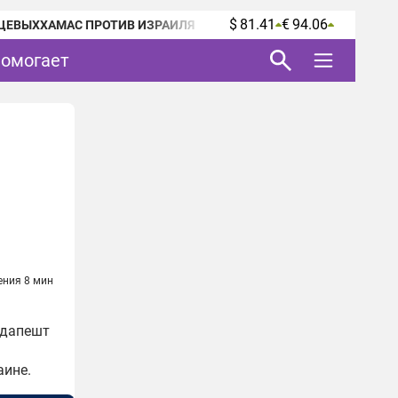
$ 81.41
€ 94.06
ЦЕВЫХ
ХАМАС ПРОТИВ ИЗРАИЛЯ
помогает
ения 8 мин
удапешт
аине.