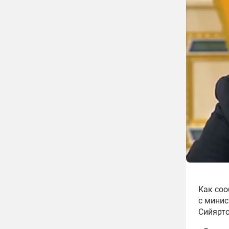
Как соо
с минис
Сийярто