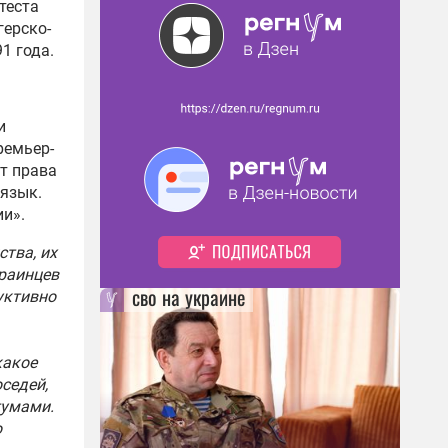
теста
герско-
1 года.
и
ремьер-
т права
 язык.
ии».
тва, их
краинцев
сво на украине
уктивно
какое
седей,
тумами.
о