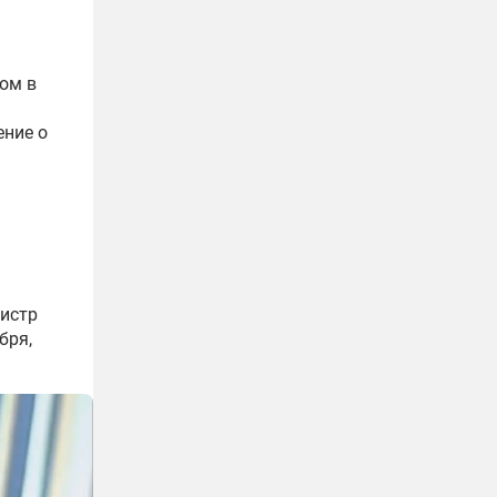
ом в
ение о
нистр
бря,