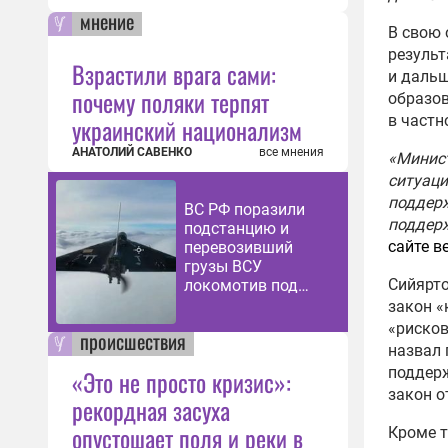
мнение
В свою 
результ
Взрастили врага сами:
и дальш
почему поляки терпят
образов
в частн
украинский национализм
АНАТОЛИЙ САВЕНКО
все мнения
«Минист
ситуаци
поддер
ВС РФ поразили
поддер
подстанцию и
сайте в
перевозивший
грузы ВСУ
Сийярто
локомотив под
Харьковом
закон «
«рисков
происшествия
назвал 
поддерж
«Это не просто кризис»:
закон о
рекордная засуха
опустошает поля и реки в
Кроме т