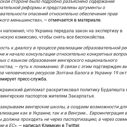
ской стороне было подробно разъяснено содержание
вательной реформы и представлены аргументы о
вательности опасений относительно обеспечения прав
кого меньшинства»,
— отмечается в материале.
 напомнил, что Украина передала закон на экспертизу в
нскую комиссию, чтобы снять все беспокойства.
ость к диалогу в процессе реализации образовательной 
не и начало консультации относительно конкретных вопро
ых с языком образования венгерского национального
ства, — путь к пониманию. В связи с этим подтвержден в
а человеческих ресурсов Золтана Балога в Украину 19 окт
мирует пресс-служба.
краинский дипломат раскритиковал политику Будапешта 
венгерских паспортов жителям Закарпатья.
закрываем венгерские школы, а создаем возможности для
лизации как в Украине, так и в Венгрии… Евроинтеграция 
 должна проходить не через паспортизацию, а через совм
е в ЕС»,
— написал Климкин в Twitter.