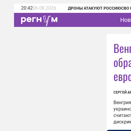
20:42
06.08.2026
ДРОНЫ АТАКУЮТ РОССИЮ
СВО 
Нов
Вен
обр
евр
СЕРГЕЙ А
Венгрия
украинс
считают
дискрим