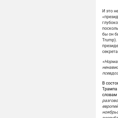
И это н
«презид
глубоко
посколь
бы он б
Trump).
президе
секрет
«Норма
ненавис
псевдо
В состо
Трампа 
словам
разгово
европей
ноябрьс
республ