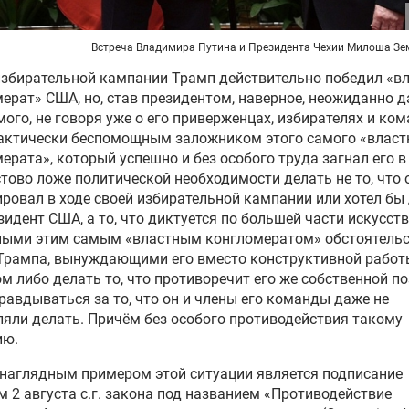
Встреча Владимира Путина и Президента Чехии Милоша Зе
избирательной кампании Трамп действительно победил «в
ерат» США, но, став президентом, наверное, неожиданно 
мого, не говоря уже о его приверженцах, избирателях и ком
актически беспомощным заложником этого самого «власт
ерата», который успешно и без особого труда загнал его в
тово ложе политической необходимости делать не то, что 
ровал в ходе своей избирательной кампании или хотел бы
зидент США, а то, что диктуется по большей части искусст
ными этим самым «властным конгломератом» обстоятель
Трампа, вынуждающими его вместо конструктивной работ
м либо делать то, что противоречит его же собственной по
равдываться за то, что он и члены его команды даже не
ли делать. Причём без особого противодействия такому
ию.
наглядным примером этой ситуации является подписание
 2 августа с.г. закона под названием «Противодействие