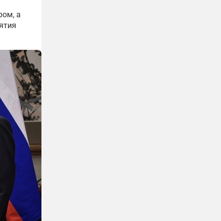
ром, а
нятия