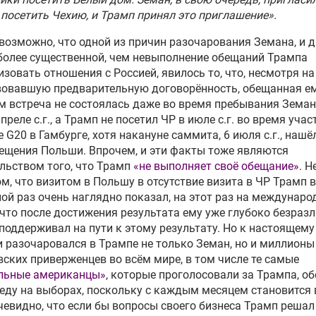
посетить Чехию, и Трамп принял это приглашение».
возможно, что одной из причин разочарования Земана, и 
более существенной, чем невыполнение обещаний Трампа
зовать отношения с Россией, явилось то, что, несмотря на
вовавшую предварительную договорённость, обещанная е
 встреча не состоялась даже во время пребывания Земан
преле с.г., а Трамп не посетил ЧР в июле с.г. во время учас
 G20 в Гамбурге, хотя накануне саммита, 6 июля с.г., нашё
ещения Польши. Впрочем, и эти факты тоже являются
льством того, что Трамп
«не выполняет своё обещание»
. Н
ом, что визитом в Польшу в отсутствие визита в ЧР Трамп в
ой раз очень наглядно показал, на этот раз на междунар
 что после достижения результата ему уже глубоко безразл
 поддерживал на пути к этому результату. Но к настоящему
 разочаровался в Трампе не только Земан, но и миллионы
ских приверженцев во всём мире, в том числе те самые
льные американцы»
, которые проголосовали за Трампа, о
еду на выборах, поскольку с каждым месяцем становится 
чевидно, что если бы вопросы своего бизнеса Трамп решал 