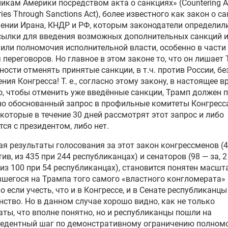
икам Америки посредством акта о санкциях» (Countering A
ries Through Sanctions Act), более известного как закон о с
ении Ирана, КНДР и РФ, которым законодатели определил
сылки для введения возможных дополнительных санкций 
или полномочия исполнительной власти, особенно в части
 переговоров. Но главное в этом законе то, что он лишает
ости отменять принятые санкции, в т.ч. против России, бе
ния Конгресса!
Т. е.
, согласно этому закону, в настоящее в
о, чтобы отменить уже введённые санкции, Трамп должен 
о обоснованный запрос в профильные комитеты Конгресс
 которые в течение 30 дней рассмотрят этот запрос и либо
тся с президентом, либо нет.
я результаты голосования за этот закон конгрессменов (4
тив, из 435 при 244 республиканцах) и сенаторов (98 — за, 2
 из 100 при 54 республиканцах), становится понятен масшт
шегося на Трампа того самого «властного конгломерата»
о если учесть, что и в Конгрессе, и в Сенате республиканц
ство. Но в данном случае хорошо видно, как не только
ты, что вполне понятно, но и республиканцы пошли на
цедентный шаг по демонстративному ограничению полном