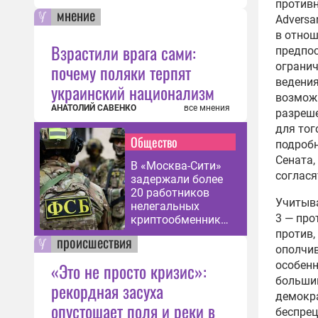
противн
мнение
Adversa
в отнош
Взрастили врага сами:
предпо
огранич
почему поляки терпят
ведения
украинский национализм
возможн
АНАТОЛИЙ САВЕНКО
все мнения
разреше
для тог
Общество
подробн
Сената,
В «Москва-Сити»
соглася
задержали более
20 работников
Учитыва
нелегальных
3 — про
криптообменнико
в
против,
происшествия
ополчив
особенн
«Это не просто кризис»:
большин
рекордная засуха
демокра
опустошает поля и реки в
беспре