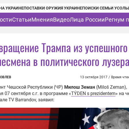
НА УКРАИНЕ
ПОСТАВКИ ОРУЖИЯ УКРАИНЕ
ПОИСКИ СЕМЬИ УСОЛЬ
ости
Статьи
Мнения
Видео
Лица России
Регнум 
вращение Трампа из успешного
несмена в политического лузер
КОВЛЕВ
13 октября 2017
/
Время чте
ент Чешской Республики (ЧР)
Милош Земан
(Miloš Zeman),
я 07 сентября с.г. в программе «
TÝDEN s prezidentem
» на 
але TV Barrandov, заявил: