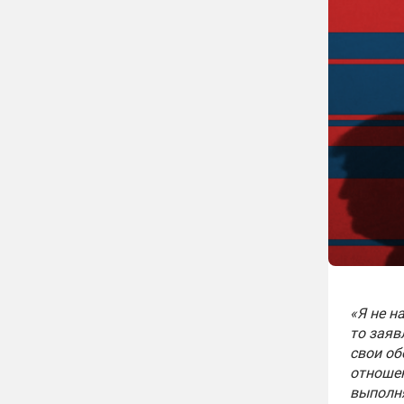
«Я не н
то заяв
свои о
отношен
выполня