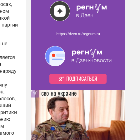
осах,
дном
акой
 партии
 не
вляется
я
 наряду
мпу
сво на украине
н,
олосов,
яющий
критики
ению
ом
самого