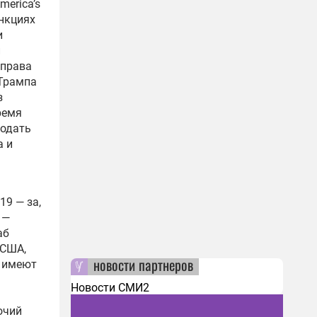
merica’s
анкциях
и
и
 права
 Трампа
з
ремя
подать
а и
19 — за,
 —
аб
 США,
новости партнеров
ы имеют
Новости СМИ2
очий