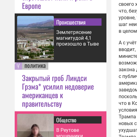
Европе
своего 
что, бе
уровне,
Происшествия
шаг неи
в целом
Землетрясение
магнитудой 4,1
А с учё
произошло в Тыве
вводит,
министе
возможн
политика
закона 
Закрытый гроб Линдси
с публи
америка
Грэма* усилил недоверие
заведом
американцев к
посколь
правительству
что в К
условия
Трампа 
Общество
новых с
ухудшат
В Реутове
мошенники
Трампа,