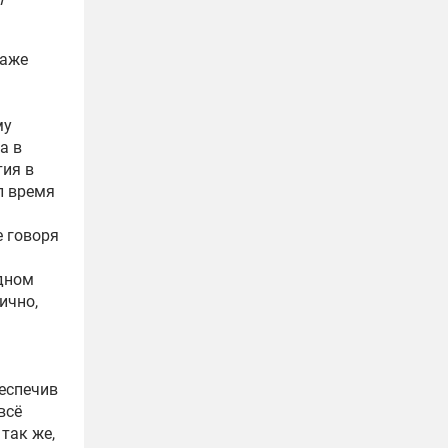
даже
му
а в
тия в
л время
е говоря
одном
ично,
беспечив
всё
так же,