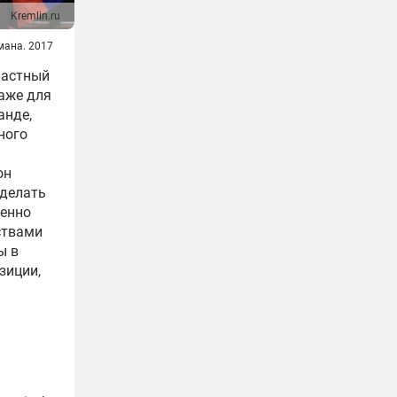
Kremlin.ru
мана. 2017
ластный
даже для
анде,
ного
он
 делать
венно
ствами
ы в
зиции,