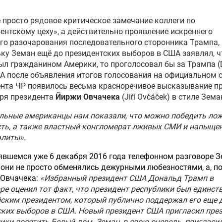
е просто рядовое критическое замечание коллеги по
ентскому цеху», а действительно проявление искреннего
го разочарования последовательного сторонника Трампа,
ку Земан ещё до президентских выборов в США заявлял, ч
ыл гражданином Америки, то проголосовал бы за Трампа (
 А после объявления итогов голосования на официальном 
нта ЧР появилось весьма красноречивое высказывание пр
аря президента
Йиржи Овчачека
(Jiří Ovčáček) в стиле Зема
льные американцы нам показали, что можно победить лож
ть, а также властный конгломерат лживых СМИ и напыще
элиты».
явшемся уже 6 декабря 2016 года телефонном разговоре З
они не просто обменялись дежурными любезностями, а, п
 Овчачека:
«Избранный президент США Дональд Трамп в
ре оценил тот факт, что президент республики был единс
ским президентом, который публично поддержал его еще 
ких выборов в США. Новый президент США пригласил пре
ики посетить Белый дом. Земан, в свою очередь, пригласи