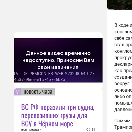
В ходе 
конглом
себя са
стал пр
конглом
прокрус
деклари
как пре
создан
вокруг 
новость часа
основно
либо оп
помышля
ВС РФ поразили три судна,
давлен
перевозивших грузы для
Самым 
ВСУ в Чёрном море
Трампом
все новости
05:12