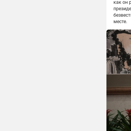
как он 
президе
безвест
месте.