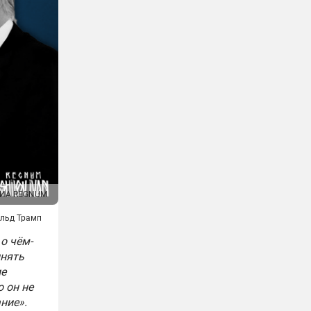
ИА REGNUM
льд Трамп
 о чём-
лнять
ие
о он не
ние».