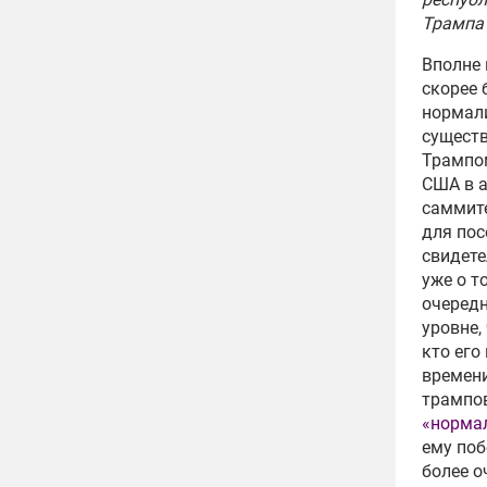
Трампа 
Вполне 
скорее 
нормали
сущест
Трампом
США в а
саммите
для пос
свидете
уже о т
очередн
уровне,
кто его
времени
трампов
«норма
ему поб
более о