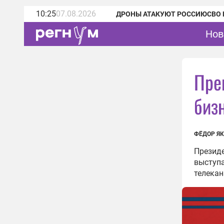
10:25
07.08.2026
ДРОНЫ АТАКУЮТ РОССИЮ
СВО 
Нов
Пре
биз
ФЁДОР Я
Презид
выступа
телекан