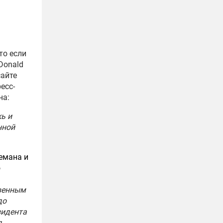
то если
Donald
сайте
есс-
на:
ь и
нной
емана и
о
твенным
до
зидента
л