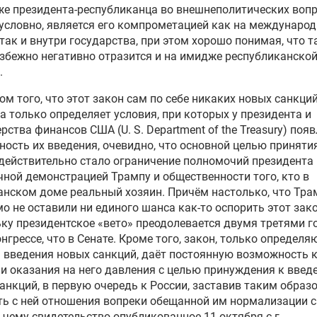
же президента-республиканца во внешнеполитических вопр
зусловно, является его компрометацией как на междунаро
 так и внутри государства, при этом хорошо понимая, что т
збежно негативно отразится и на имидже республиканской
.
том того, что этот закон сам по себе никаких новых санкций
 а только определяет условия, при которых у президента и
рства финансов США (U. S. Department of the Treasury) поя
ость их введения, очевидно, что основной целью приняти
действительно стало ограничение полномочий президента
чной демонстрацией Трампу и общественности того, кто в
нском доме реальный хозяин. Причём настолько, что Тра
о не оставили ни единого шанса как-то оспорить этот зако
ку президентское «вето» преодолевается двумя третями г
онгрессе, что в Сенате. Кроме того, закон, только определ
 введения новых санкций, даёт постоянную возможность 
и оказания на него давления с целью принуждения к введ
анкций, в первую очередь к России, заставив таким образ
ь с ней отношения вопреки обещанной им нормализации 
 чему свидетельство опубликованное 11 октября с.г.