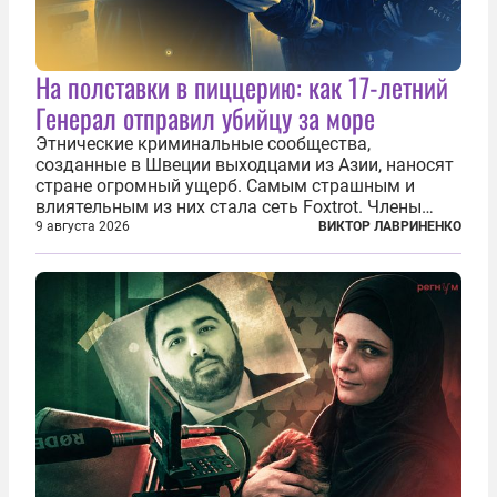
На полставки в пиццерию: как 17-летний
Генерал отправил убийцу за море
Этнические криминальные сообщества,
созданные в Швеции выходцами из Азии, наносят
стране огромный ущерб. Самым страшным и
влиятельным из них стала сеть Foxtrot. Члены
этой сети не только убивают и грабят шведов,
9 августа 2026
ВИКТОР ЛАВРИНЕНКО
подсаживают их на наркотики, но и совершают
нечто еще даже более страшное — массово...