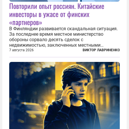
Повторили опыт россиян. Китайские
инвесторы в ужасе от финских
«партнеров»
В Финляндии развивается скандальная ситуация.
За последнее время местное министерство
обороны сорвало десять сделок с
недвижимостью, заключенных местными
фирмами с китайским капиталом. Чиновники
7 августа 2026
ВИКТОР ЛАВРИНЕНКО
заявили, что они могли заключаться с целью
создания в Финляндии шпионской сети, чтобы
следить за...