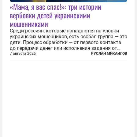
«Мама, я вас спас!»: три истории
вербовки детей украинскими
мошенниками
Среди россиян, которые попадаются на уловки
украинских мошенников, есть особая группа — это
дети. Процесс обработки — от первого контакта
до передачи денег или исполнения задания от
кураторов может занять от двух часов до
7 августа 2026
РУСЛАН МИКАИЛОВ
нескольких месяцев. Детей превращают в
послушных исполнителей, которые...