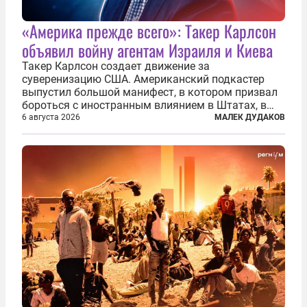
«Америка прежде всего»: Такер Карлсон
объявил войну агентам Израиля и Киева
Такер Карлсон создает движение за
суверенизацию США. Американский подкастер
выпустил большой манифест, в котором призвал
бороться с иностранным влиянием в Штатах, в
первую очередь имея в виду Израиль. А также
6 августа 2026
МАЛЕК ДУДАКОВ
прекратить заморские войны, выплатить
репарации Ирану, остановить прием мигрантов...