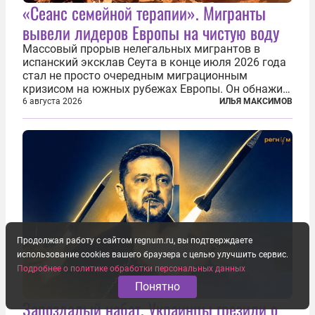
«Сеанс семейной терапии». Мигранты
вывели лидеров Европы на чистую воду
Массовый прорыв нелегальных мигрантов в
испанский эксклав Сеута в конце июля 2026 года
стал не просто очередным миграционным
кризисом на южных рубежах Европы. Он обнажил
фундаментальный раскол внутри Евросоюза,
6 августа 2026
ИЛЬЯ МАКСИМОВ
продемонстрировав, что десятилетиями
выстраивавшаяся миграционная политика ЕС
зашла в...
Продолжая работу с сайтом regnum.ru, вы подтверждаете
использование cookies вашего браузера с целью улучшить сервис.
Подробнее о политике обработки персональных данных
Понятно
Запоздалый набат. Украинцы грезили о