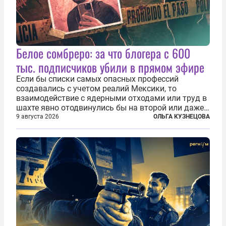
Белое сомбреро: за что блогера с 600
тыс. подписчиков убили в прямом эфире
Если бы списки самых опасных профессий
создавались с учетом реалий Мексики, то
взаимодействие с ядерными отходами или труд в
шахте явно отодвинулись бы на второй или даже
третий план. А вот блогерам, журналистам и
9 августа 2026
ОЛЬГА КУЗНЕЦОВА
музыкантам пришлось бы выйти вперед. В
Кульякане, столице штата Синалоа, прямо во...