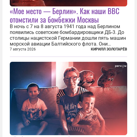
«Мое место — Берлин». Как наши ВВС
отомстили за бомбежки Москвы
В ночь с 7 на 8 августа 1941 года над Берлином
появились советские бомбардировщики ДБ-3. До
столицы нацистской Германии дошли пять машин
морской авиации Балтийского флота. Они
сбросили бомбы на город, который в тот момент
7 августа 2026
КИРИЛЛ ЗОЛОТАРЁВ
жил в полной уверенности, что война идет где-то
далеко на востоке, Красная...