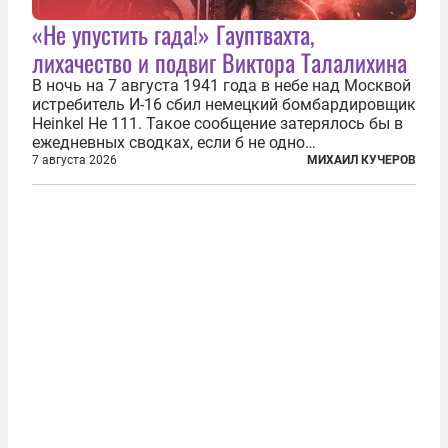
«Не упустить гада!» Гауптвахта,
лихачество и подвиг Виктора Талалихина
В ночь на 7 августа 1941 года в небе над Москвой
истребитель И-16 сбил немецкий бомбардировщик
Heinkel He 111. Такое сообщение затерялось бы в
ежедневных сводках, если б не одно
обстоятельство. Это был один из первых в
7 августа 2026
МИХАИЛ КУЧЕРОВ
истории отечественной авиации ночных таранов.
У пилота — младшего лейтенанта...