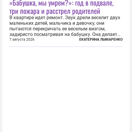
«Бабушка, мы умрем?»: год в подвале,
три пожара и расстрел родителей
В квартире идет ремонт. Звук дрели веселит двух
маленьких детей, мальчика и девочку, они
пытаются перекричать ее веселым визгом,
задиристо посматривая на бабушку. Она делает
им замечание, но внуки чувствуют, что она
7 августа 2026
ЕКАТЕРИНА ЛЫМАРЕНКО
сердится невсерьез. И это правда: дрель, конечно,
сверлит противно, но всё...