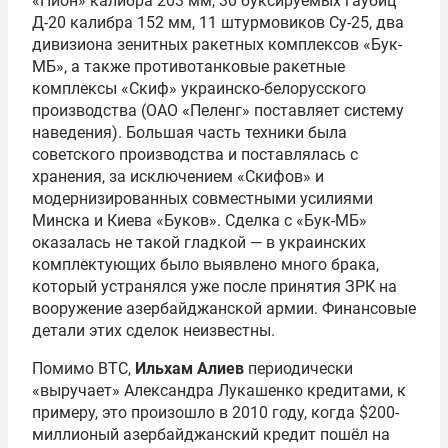
«Пион» калибра 203 мм, 30 буксируемых гаубиц
Д-20 калибра 152 мм, 11 штурмовиков Су-25, два
дивизиона зенитных ракетных комплексов «Бук-
МБ», а также противотанковые ракетные
комплексы «Скиф» украинско-белорусского
производства (ОАО «Пеленг» поставляет систему
наведения). Большая часть техники была
советского производства и поставлялась с
хранения, за исключением «Скифов» и
модернизированных совместными усилиями
Минска и Киева «Буков». Сделка с «Бук-МБ»
оказалась не такой гладкой — в украинских
комплектующих было выявлено много брака,
который устранялся уже после принятия ЗРК на
вооружение азербайджанской армии. Финансовые
детали этих сделок неизвестны.
Помимо ВТС,
Ильхам Алиев
периодически
«выручает» Александра Лукашенко кредитами, к
примеру, это произошло в 2010 году, когда $200-
миллионый азербайджанский кредит пошёл на