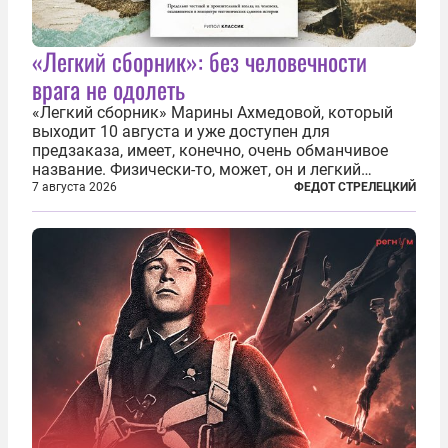
«Легкий сборник»: без человечности
врага не одолеть
«Легкий сборник» Марины Ахмедовой, который
выходит 10 августа и уже доступен для
предзаказа, имеет, конечно, очень обманчивое
название. Физически-то, может, он и легкий
относительно. Но метафизически —
7 августа 2026
ФЕДОТ СТРЕЛЕЦКИЙ
безотносительно тяжелый. Десять рассказов,
каждый из которых напрямую или косвенно (в
основном —...