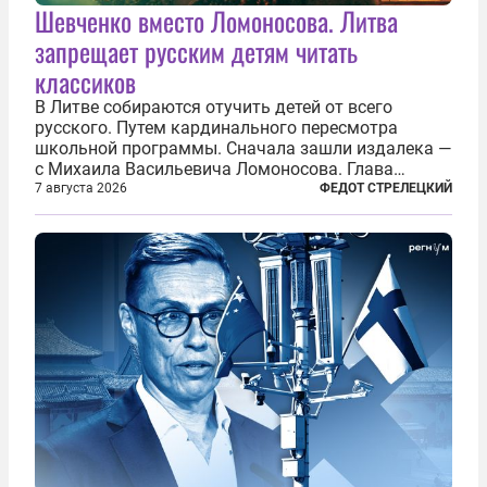
Шевченко вместо Ломоносова. Литва
запрещает русским детям читать
классиков
В Литве собираются отучить детей от всего
русского. Путем кардинального пересмотра
школьной программы. Сначала зашли издалека —
с Михаила Васильевича Ломоносова. Глава
правительства Литвы Миндаугас Синкявичюс
7 августа 2026
ФЕДОТ СТРЕЛЕЦКИЙ
предложил исключить его тексты из программ
общего образования. Мотивировал он это тем,
что...