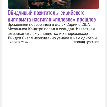
Обидчивый похититель: сирийского
дипломата настигло «полевое» прошлое
Временный поверенный в делах Сирии в США
Мохаммед Канатри попал в скандал. Известная
американская журналистка и кинорежиссер
Линдси Снелл неожиданно узнала в нем одного из
бандитов, похитивших ее в сирийском Алеппо в
8 августа 2026
ЛЕОНИД ЦУКАНОВ
2016 году. Журналистка убеждена, что Канатри, в
то время известный под подпольным...