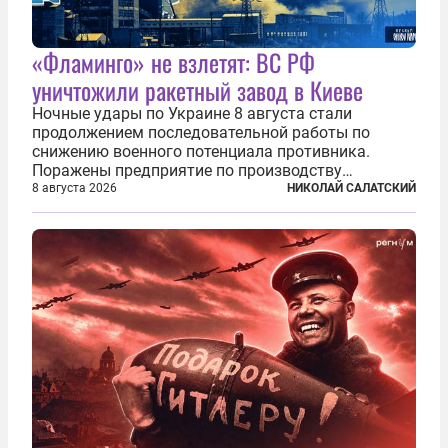
«Фламинго» не взлетят: ВС РФ
уничтожили ракетный завод в Киеве
Ночные удары по Украине 8 августа стали
продолжением последовательной работы по
снижению военного потенциала противника.
Поражены предприятие по производству
крылатых ракет, крупный склад топлива и два
8 августа 2026
НИКОЛАЙ САЛАТСКИЙ
сухогруза с военными грузами. Дополнительно
нанесены удары по объектам в ряде городов. В
Киеве...