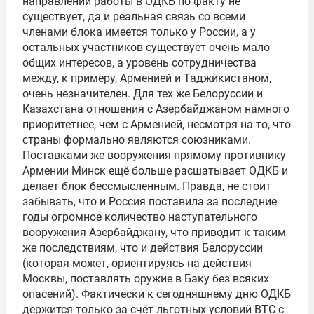
направлений работы в ОДКБ по факту не
существует, да и реальная связь со всеми
членами блока имеется только у России, а у
остальных участников существует очень мало
общих интересов, а уровень сотрудничества
между, к примеру, Арменией и Таджикистаном,
очень незначителен. Для тех же Белоруссии и
Казахстана отношения с Азербайджаном намного
приоритетнее, чем с Арменией, несмотря на то, что
страны формально являются союзниками.
Поставками же вооружения прямому противнику
Армении Минск ещё больше расшатывает ОДКБ и
делает блок бессмысленным. Правда, не стоит
забывать, что и Россия поставила за последние
годы огромное количество наступательного
вооружения Азербайджану, что приводит к таким
же последствиям, что и действия Белоруссии
(которая может, ориентируясь на действия
Москвы, поставлять оружие в Баку без всяких
опасений). Фактически к сегодняшнему дню ОДКБ
держится только за счёт льготных условий ВТС с