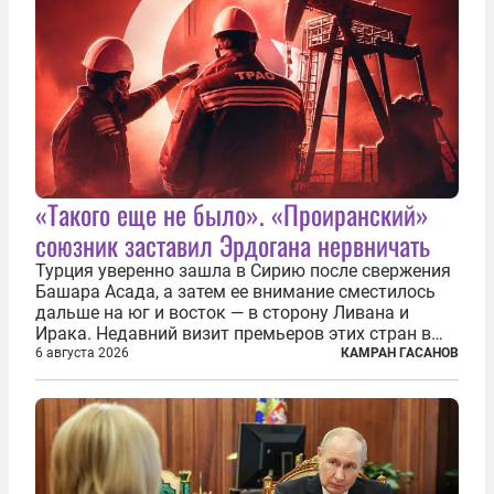
«Такого еще не было». «Проиранский»
союзник заставил Эрдогана нервничать
Турция уверенно зашла в Сирию после свержения
Башара Асада, а затем ее внимание сместилось
дальше на юг и восток — в сторону Ливана и
Ирака. Недавний визит премьеров этих стран в
Анкару, договоры об участии турецкой компании
6 августа 2026
КАМРАН ГАСАНОВ
TPAO в разработке нефти иракского Киркука и
«Дороги развития» подтверждают...