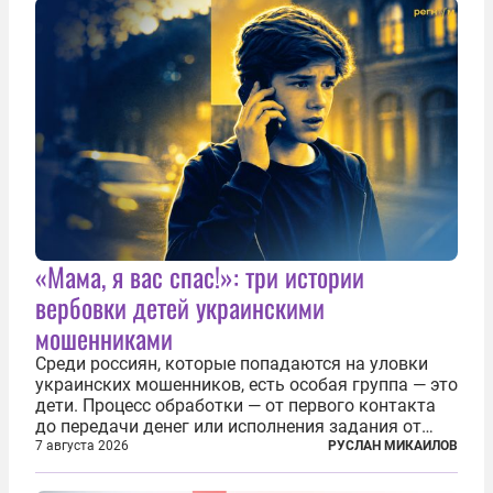
«Мама, я вас спас!»: три истории
вербовки детей украинскими
мошенниками
Среди россиян, которые попадаются на уловки
украинских мошенников, есть особая группа — это
дети. Процесс обработки — от первого контакта
до передачи денег или исполнения задания от
кураторов может занять от двух часов до
7 августа 2026
РУСЛАН МИКАИЛОВ
нескольких месяцев. Детей превращают в
послушных исполнителей, которые...