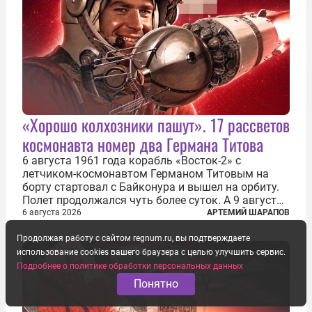
«Хорошо колхозники пашут». 17 рассветов
космонавта номер два Германа Титова
6 августа 1961 года корабль «Восток-2» с
летчиком-космонавтом Германом Титовым на
борту стартовал с Байконура и вышел на орбиту.
Полет продолжался чуть более суток. А 9 августа
второй человек в космосе получил звезду Героя
6 августа 2026
АРТЕМИЙ ШАРАПОВ
Советского Союза и орден Ленина. Миссия Титова
Продолжая работу с сайтом regnum.ru, вы подтверждаете
зачастую находится несколько...
использование cookies вашего браузера с целью улучшить сервис.
Подробнее о политике обработки персональных данных
Понятно