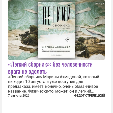
по-своему...
«Легкий сборник»: без человечности
врага не одолеть
«Легкий сборник» Марины Ахмедовой, который
выходит 10 августа и уже доступен для
предзаказа, имеет, конечно, очень обманчивое
название. Физически-то, может, он и легкий
относительно. Но метафизически —
7 августа 2026
ФЕДОТ СТРЕЛЕЦКИЙ
безотносительно тяжелый. Десять рассказов,
каждый из которых напрямую или косвенно (в
основном —...