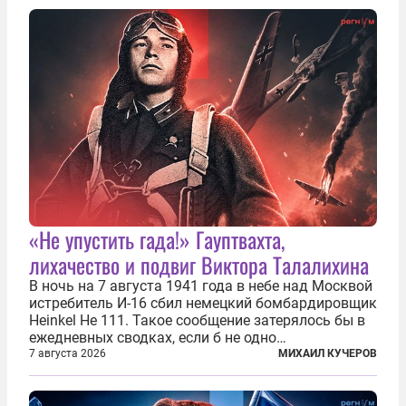
«Не упустить гада!» Гауптвахта,
лихачество и подвиг Виктора Талалихина
В ночь на 7 августа 1941 года в небе над Москвой
истребитель И-16 сбил немецкий бомбардировщик
Heinkel He 111. Такое сообщение затерялось бы в
ежедневных сводках, если б не одно
обстоятельство. Это был один из первых в
7 августа 2026
МИХАИЛ КУЧЕРОВ
истории отечественной авиации ночных таранов.
У пилота — младшего лейтенанта...