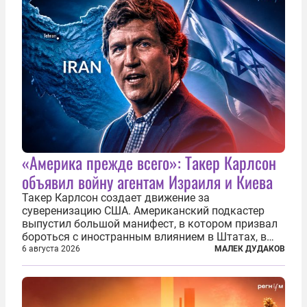
«Америка прежде всего»: Такер Карлсон
объявил войну агентам Израиля и Киева
Такер Карлсон создает движение за
суверенизацию США. Американский подкастер
выпустил большой манифест, в котором призвал
бороться с иностранным влиянием в Штатах, в
первую очередь имея в виду Израиль. А также
6 августа 2026
МАЛЕК ДУДАКОВ
прекратить заморские войны, выплатить
репарации Ирану, остановить прием мигрантов...