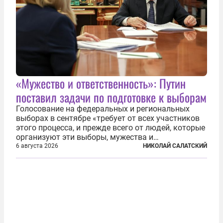
«Мужество и ответственность»: Путин
поставил задачи по подготовке к выборам
Голосование на федеральных и региональных
выборах в сентябре «требует от всех участников
этого процесса, и прежде всего от людей, которые
организуют эти выборы, мужества и
ответственного отношения к формированию
6 августа 2026
НИКОЛАЙ САЛАТСКИЙ
власти», — подчеркнул президент Владимир Путин
на состоявшейся 5 августа в Кремле...