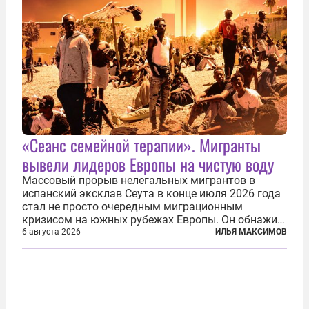
«Сеанс семейной терапии». Мигранты
вывели лидеров Европы на чистую воду
Массовый прорыв нелегальных мигрантов в
испанский эксклав Сеута в конце июля 2026 года
стал не просто очередным миграционным
кризисом на южных рубежах Европы. Он обнажил
фундаментальный раскол внутри Евросоюза,
6 августа 2026
ИЛЬЯ МАКСИМОВ
продемонстрировав, что десятилетиями
выстраивавшаяся миграционная политика ЕС
зашла в...