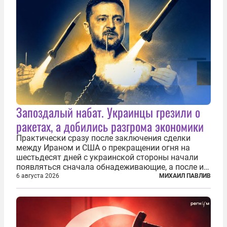
Запоздалый набат. Украинцы грезили о
ракетах, а добились разгрома экономики
Практически сразу после заключения сделки
между Ираном и США о прекращении огня на
шестьдесят дней с украинской стороны начали
появляться сначала обнадеживающие, а после и
вовсе бравурные заявления про некий «перелом»
6 августа 2026
МИХАИЛ ПАВЛИВ
в войне. Вероятно, в сознании первых лиц
киевского режима и стоящих за ними...