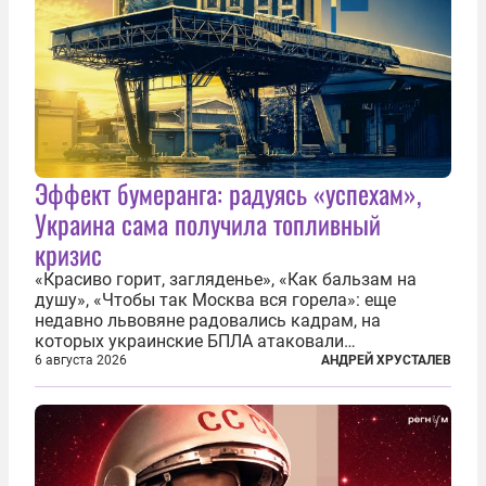
Эффект бумеранга: радуясь «успехам»,
Украина сама получила топливный
кризис
«Красиво горит, загляденье», «Как бальзам на
душу», «Чтобы так Москва вся горела»: еще
недавно львовяне радовались кадрам, на
которых украинские БПЛА атаковали
нефтеперерабатывающие предприятия России. В
6 августа 2026
АНДРЕЙ ХРУСТАЛЕВ
скором времени оказалось, что в «эту игру можно
играть вдвоем» — российские дроны только за...