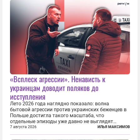
«Всплеск агрессии». Ненависть к
украинцам доводит поляков до
исступления
Лето 2026 года наглядно показало: волна
бытовой агрессии против украинских беженцев в
Польше достигла такого масштаба, что
отдельные эпизоды уже давно не выглядят
случайными. Поляки, судя по происходящему,
7 августа 2026
ИЛЬЯ МАКСИМОВ
буквально теряют рассудок от ненависти к
украинским беженцам, и каждый новый случай